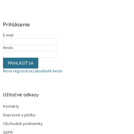
á
p
ä
Prihlásenie
t
i
E-mail
e
Heslo
PRIHLÁSIŤ SA
Nová registrácia
Zabudnuté heslo
Užitočné odkazy
Kontakty
Dopravné a platby
Obchodné podmienky
GDPR