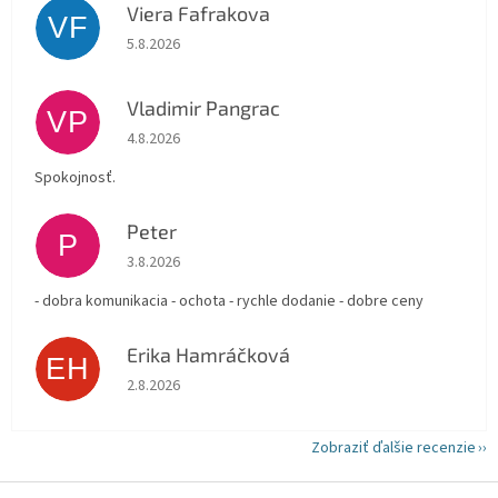
Viera Fafrakova
VF
Hodnotenie obchodu je 5 z 5 hviezdičiek.
5.8.2026
Vladimir Pangrac
VP
Hodnotenie obchodu je 5 z 5 hviezdičiek.
4.8.2026
Spokojnosť.
Peter
P
Hodnotenie obchodu je 5 z 5 hviezdičiek.
3.8.2026
- dobra komunikacia - ochota - rychle dodanie - dobre ceny
Erika Hamráčková
EH
Hodnotenie obchodu je 5 z 5 hviezdičiek.
2.8.2026
Zobraziť ďalšie recenzie
Z