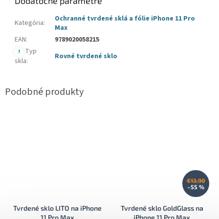
Dodatočné parametre
Ochranné tvrdené sklá a fólie iPhone 11 Pro
Kategória
:
Max
EAN
:
9789020058215
Typ
?
Rovné tvrdené sklo
skla
:
€13,90
–55 %
Tvrdené sklo LITO na iPhone
Tvrdené sklo GoldGlass na
11 Pro Max
iPhone 11 Pro Max