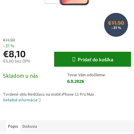
€11,90
–31 %
€11,90
–31 %
€8,10
Pridať do košíka
€6,60 bez DPH
Jednotková cena:
Skladom u nás
6.8.2026
Tvrdené sklo RedGlass na mobil iPhone 11 Pro Max
Detailné informácie
Popis
Diskusia