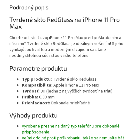
Podrobný popis
Tvrdené sklo RedGlass na iPhone 11 Pro
Max
Chcete ochrániť svoj iPhone 11 Pro Max pred poškrabaním a
nárazmi? Tvrdené sklo RedGlass je ideálnym riešením! S jeho
vynikajúcou kvalitou a moderným dizajnom sa stane
neodmysliteľnou súčasťou vášho telefónu.
Parametre produktu
Typ produktu:
Tvrdené sklo RedGlass
Kompatibilita:
Apple iPhone 11 Pro Max
Tvrdosť:
9H (jedna z najvyšších tvrdostí na trhu)
Hrúbka:
0,33 mm
Priehľadnosť:
Dokonale priehľadné
Výhody produktu
Vyrobené presne na daný typ telefónu pre dokonalé
prispôsobenie.
Veľmi odolné proti poškrabaniu, takže sa nemusíte báť