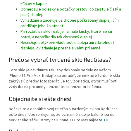
kľúčov v kapse.
Obmedzuje odlesky a odtlačky prstov, čo zaisťuje čistý a
jasný displej.
Vyhladzuje a zaceluje už drobne poškrabaný displej, čím
predlžuje jeho životnosť.
Pri rozbití sa sklo rozbije na malé kúsky, ktoré nie sú
ostré, a nepoškodia tak chránený displej.
Nesnižuje dotykové vlastnosti displeja ani čitateľnosť
displeja, ovládanie je presné a veľmi príjemné.
Prečo si vybrať tvrdené sklo RedGlass?
Toto sklo je navrhnuté tak, aby dokonale sedelo na vašom
iPhone 11 Pro Max. Nedajte sa odradiť, že niektoré tvrdené sklá
zakrývajú predný fotoaparát. Je to v poriadku, otvor musí byť
vždy iba na proximity senzor, teda senzor priblíženia.
Objednajte si ešte dnes!
Nečakajte a ochráňte svoj telefón s tvrdeným sklom RedGlass
ešte dnes! Upozorňujeme, že ochranné sklo je balené iba do
servisného sáčku. Kryty na iPhone 11 Pro Max nájdete
TU
.