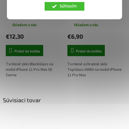
Tvrdené sklo BlackGlass na
Tvrdené sklo TopGlass HARD
Súhlasím
iPhone 11 Pro Max 5D čierne
na iPhone 11 Pro Max
Skladom u nás
Skladom u nás
€12,30
€6,90
Pridať do košíka
Pridať do košíka
Tvrdené sklo BlackGlass na
Tvrdené ochranné sklo
mobil iPhone 11 Pro Max 5D
TopGlass HARD na mobil iPhone
čierne
11 Pro Max
Súvisiaci tovar