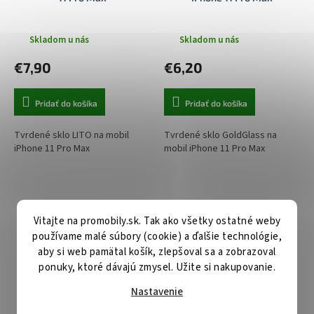
Skladom u nás
Skladom u nás
€7,90
€6,20
Pridať do košíka
Pridať do košíka
Tvrdené sklo LITO na mobil
Tvrdené sklo GoldGlass na
iPhone 11 Pro Max
mobil iPhone 11 Pro Max
Vitajte na promobily.sk. Tak ako všetky ostatné weby
používame malé súbory (cookie) a ďalšie technológie,
aby si web pamätal košík, zlepšoval sa a zobrazoval
ponuky, ktoré dávajú zmysel. Užite si nakupovanie.
€15,60
–21 %
Nastavenie