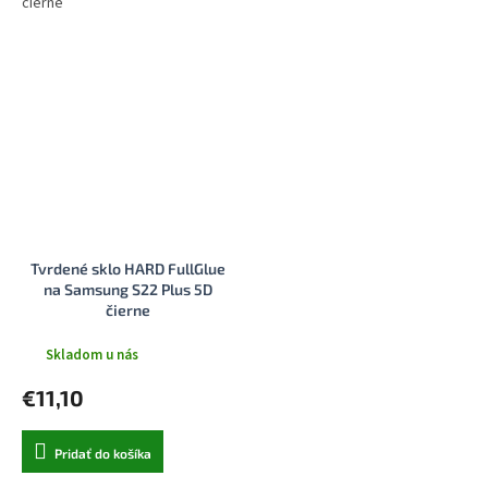
čierne
Tvrdené sklo HARD FullGlue
na Samsung S22 Plus 5D
čierne
Skladom u nás
€11,10
Pridať do košíka