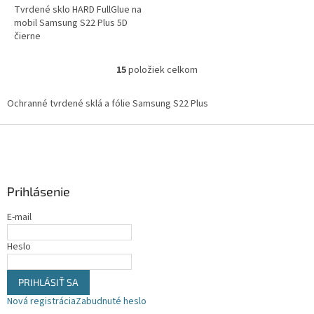
Tvrdené sklo HARD FullGlue na
mobil Samsung S22 Plus 5D
čierne
15
položiek celkom
O
v
l
Ochranné tvrdené sklá a fólie Samsung S22 Plus
á
d
Z
a
á
c
p
i
ä
e
Prihlásenie
t
p
i
r
E-mail
v
e
k
Heslo
y
v
ý
PRIHLÁSIŤ SA
p
Nová registrácia
Zabudnuté heslo
i