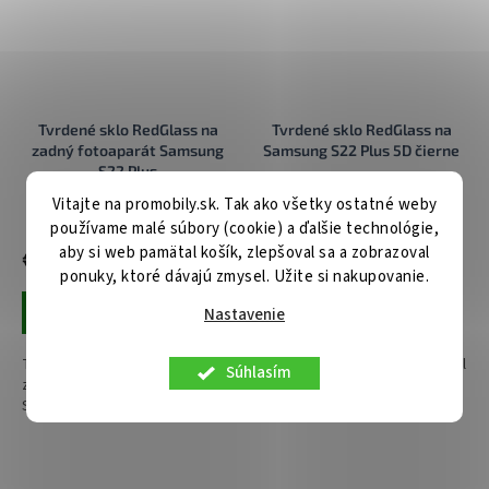
Tvrdené sklo RedGlass na
Tvrdené sklo RedGlass na
zadný fotoaparát Samsung
Samsung S22 Plus 5D čierne
S22 Plus
Vitajte na promobily.sk. Tak ako všetky ostatné weby
Skladom u nás
Skladom u nás
používame malé súbory (cookie) a ďalšie technológie,
aby si web pamätal košík, zlepšoval sa a zobrazoval
€2,50
€10,20
ponuky, ktoré dávajú zmysel. Užite si nakupovanie.
Nastavenie
Pridať do košíka
Pridať do košíka
Tvrdené sklo RedGlass na
Tvrdené sklo RedGlass na mobil
Súhlasím
zadnú šošovku fotoaparátu
Samsung S22 Plus 5D čierne
Samsung S22 Plus