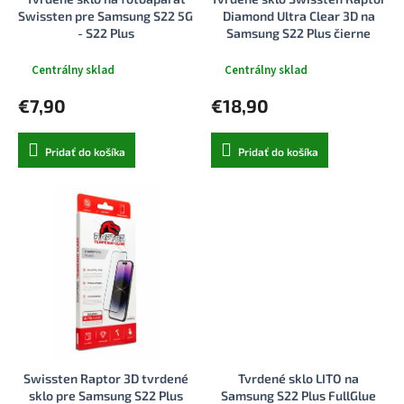
k
o
Swissten pre Samsung S22 5G
Diamond Ultra Clear 3D na
t
v
- S22 Plus
Samsung S22 Plus čierne
o
v
Centrálny sklad
Centrálny sklad
€7,90
€18,90
Pridať do košíka
Pridať do košíka
Swissten Raptor 3D tvrdené
Tvrdené sklo LITO na
sklo pre Samsung S22 Plus
Samsung S22 Plus FullGlue