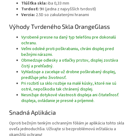
Tlúšťka skla:
iba 0,33 mm
Tvrdosť:
9H (jedna z najvyšších tvrdostí)
Verzia:
2.5D so zakulatenými hranami
Výhody Tvrdeného Skla OrangeGlass
Vyrobené presne na daný typ telefónu pre dokonalú
ochranu.
Veľmi odolné proti poškrabaniu, chráni displej pred
bežnými nárazmi.
Obmedzuje odlesky a otlačky prstov, displej zostáva
čistý a prehľadný.
Vyhladzuje a zaceluje už drobne poškrabaný displej,
predlžuje jeho životnosť.
Pri rozbití sa sklo rozbije na malé kúsky, ktoré nie sú
ostré, nepoškodia tak chránený displej.
Nesnižuje dotykové vlastnosti displeja ani čitateľnosť
displeja, ovládanie je presné a príjemné.
Snadná Aplikácia
Oproti bežným tenkým ochranným fóliám je aplikácia tohto skla
oveľa jednoduchšia. Užívajte si bezproblémovú inštaláciu a
okamžitú ochranu!