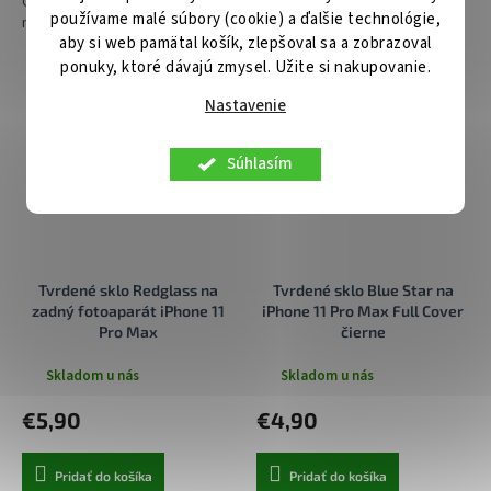
Ochranné flexibilné sklo HD Ultra
používame malé súbory (cookie) a ďalšie technológie,
na iPhone 11 Pro Max
aby si web pamätal košík, zlepšoval sa a zobrazoval
ponuky, ktoré dávajú zmysel. Užite si nakupovanie.
Nastavenie
Súhlasím
Tvrdené sklo Redglass na
Tvrdené sklo Blue Star na
zadný fotoaparát iPhone 11
iPhone 11 Pro Max Full Cover
Pro Max
čierne
Skladom u nás
Skladom u nás
€5,90
€4,90
Pridať do košíka
Pridať do košíka