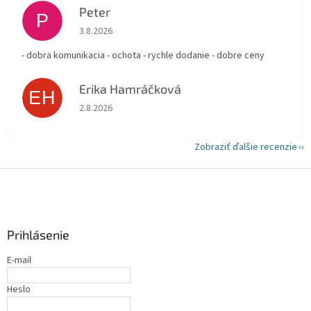
Peter
P
Hodnotenie obchodu je 5 z 5 hviezdičiek.
3.8.2026
- dobra komunikacia - ochota - rychle dodanie - dobre ceny
Erika Hamráčková
EH
Hodnotenie obchodu je 5 z 5 hviezdičiek.
2.8.2026
Zobraziť ďalšie recenzie
Z
á
p
ä
Prihlásenie
t
i
E-mail
e
Heslo