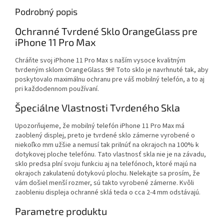
Podrobný popis
Ochranné Tvrdené Sklo OrangeGlass pre
iPhone 11 Pro Max
Chráňte svoj iPhone 11 Pro Max s naším vysoce kvalitným
tvrdeným sklom OrangeGlass 9H! Toto sklo je navrhnuté tak, aby
poskytovalo maximálnu ochranu pre váš mobilný telefón, a to aj
pri každodennom používaní.
Špeciálne Vlastnosti Tvrdeného Skla
Upozorňujeme, že mobilný telefón iPhone 11 Pro Max má
zaoblený displej, preto je tvrdené sklo zámerne vyrobené o
niekoľko mm užšie a nemusí tak prilnúť na okrajoch na 100% k
dotykovej ploche telefónu. Tato vlastnosť skla nie je na závadu,
sklo predsa plní svoju funkciu aj na telefónoch, ktoré majú na
okrajoch zakulatenú dotykovú plochu. Nelekajte sa prosím, že
vám došiel menší rozmer, sú takto vyrobené zámerne. Kvôli
zaobleniu displeja ochranné sklá teda o cca 2-4 mm odstávajú.
Parametre produktu