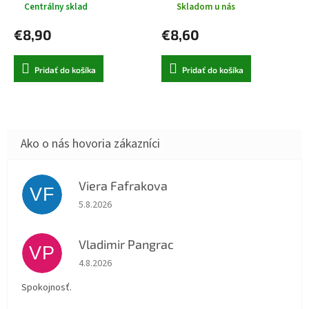
Centrálny sklad
Skladom u nás
€8,90
€8,60
Pridať do košíka
Pridať do košíka
Viera Fafrakova
VF
Hodnotenie obchodu je 5 z 5 hviezdičiek.
5.8.2026
Vladimir Pangrac
VP
Hodnotenie obchodu je 5 z 5 hviezdičiek.
4.8.2026
Spokojnosť.