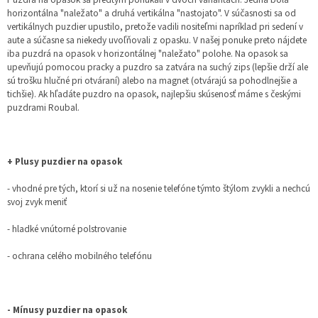
horizontálna "naležato" a druhá vertikálna "nastojato". V súčasnosti sa od
vertikálnych puzdier upustilo, pretože vadili nositeľmi napríklad pri sedení v
aute a súčasne sa niekedy uvoľňovali z opasku. V našej ponuke preto nájdete
iba puzdrá na opasok v horizontálnej "naležato" polohe. Na opasok sa
upevňujú pomocou pracky a puzdro sa zatvára na suchý zips (lepšie drží ale
sú trošku hlučné pri otváraní) alebo na magnet (otvárajú sa pohodlnejšie a
tichšie). Ak hľadáte puzdro na opasok, najlepšiu skúsenosť máme s českými
puzdrami Roubal.
+ Plusy puzdier na opasok
- vhodné pre tých, ktorí si už na nosenie telefóne týmto štýlom zvykli a nechcú
svoj zvyk meniť
- hladké vnútorné polstrovanie
- ochrana celého mobilného telefónu
- Mínusy puzdier na opasok