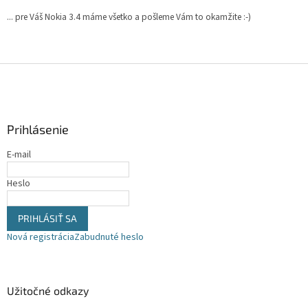
... pre Váš Nokia 3.4 máme všetko a pošleme Vám to okamžite :-)
Z
á
p
ä
Prihlásenie
t
i
E-mail
e
Heslo
PRIHLÁSIŤ SA
Nová registrácia
Zabudnuté heslo
Užitočné odkazy