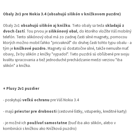
Obaly 2v1 pre Nokia 3.4 (obsahujú silikón v knižkovom puzdre)
Obaly 2v1
obsahujú silikón aj knižku
. Tieto obaly sa teda
skladajú z
dvoch častí
. Tou prvou je
silikónový obal
, do ktorého vložíte Váš mobilný
telefón. Tento silikónový obal má zo zadnej časti silné magnety, pomocou
ktorých možno mobil ľahko "pricvaknúť" do druhej časti tohto typu obalu - a
tým je
knižkové puzdro.
Magnety sú dostatočne silné, takže nemusíte mať
obavy, že by silikón z knižky "vypadol". Tieto puzdrá sú obľúbené pre svoju
kvalitu spracovania a tiež jednoduché prechádzanie medzi verziou "iba
silikón" a knižka.
+ Plusy 2v1 puzdier
- poskytujú
veľkú ochranu
pre Váš Nokia 3.4
- majú
priestor pre drobnosti
(cestovné lístky, vstupenky, kreditné karty)
- je možné ich
používať samostatne
(buď iba ako silikón, alebo v
kombinácii s knižkou ako Knížková puzdro)