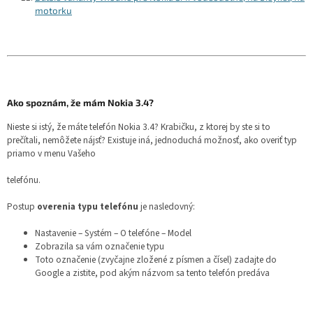
motorku
Ako spoznám, že mám Nokia 3.4?
Nieste si istý, že máte telefón Nokia 3.4? Krabičku, z ktorej by ste si to
prečítali, nemôžete nájsť? Existuje iná, jednoduchá možnosť, ako overiť typ
priamo v menu Vašeho
telefónu.
Postup
overenia typu telefónu
je nasledovný:
Nastavenie – Systém – O telefóne – Model
Zobrazila sa vám označenie typu
Toto označenie (zvyčajne zložené z písmen a čísel) zadajte do
Google a zistite, pod akým názvom sa tento telefón predáva