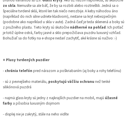
Druhou variantou sú tzv.
Glass kryty
. Ako už názov napovedá, sú skutočne
zo skla
. Nemusíte sa ale báť, že by sa rozbili alebo roztrieštili. Jedná sa o
špeciálne tvrdené sklá, ktoré len tak niečo nerozbije. A keby náhodou áno
(napríklad do nich silne udriete kladivom), nestane sa kryt nebezpečným
(podobne ako napríklad u skla v aute). Zadná časť je teda sklenená a boky sú
z pružného plastu. Tieto kryty sú skutočne
nádherné na pohľad
. Ich potlač
je totiž úplne ostrá, farby jasné a sklo prepožičiava puzdru luxusný vzhľad.
Bohužiaľ sa do fotky na e-shope nedarí zachytiť, aké krásne sú naživo :-)
+ Plusy tvrdených puzdier
-
chránia telefón
pred nárazom a poškriabaním (aj boky a rohy telefónu)
- sú z pevnejšieho materiálu,
poskytujú väčšiu ochranu
než tenké
silikónová puzdrá
- najmä glass kryty sú jedny z najkrajších puzdier na mobil, majú
úžasné
farby
a pôsobia luxusným dojmom
- displej nie je zakrytý, stále na neho vidíte