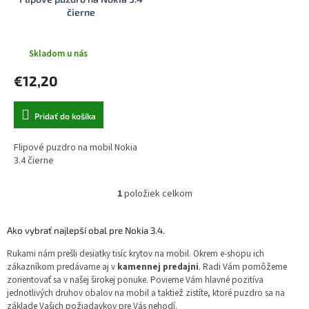
k
o
čierne
t
v
o
v
Skladom u nás
€12,20
Pridať do košíka
Flipové puzdro na mobil Nokia
3.4 čierne
1
položiek celkom
O
v
l
Ako vybrať najlepší obal pre Nokia 3.4.
á
d
Rukami nám prešli desiatky tisíc krytov na mobil. Okrem e-shopu ich
a
zákazníkom predávame aj v
kamennej predajni
. Radi Vám pomôžeme
c
zorientovať sa v našej širokej ponuke. Povieme Vám hlavné pozitíva
i
jednotlivých druhov obalov na mobil a taktiež zistíte, ktoré puzdro sa na
e
základe Vašich požiadavkov pre Vás nehodí.