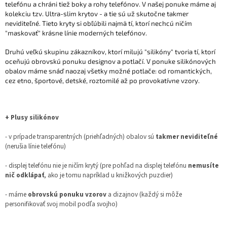
telefónu a chráni tiež boky a rohy telefónov. V našej ponuke máme aj
kolekciu tzv. Ultra-slim krytov - a tie sú už skutočne takmer
neviditeľné. Tieto kryty si obľúbili najmä tí, ktorí nechcú ničím
"maskovať" krásne línie moderných telefónov.
Druhú veľkú skupinu zákazníkov, ktorí milujú "silikóny" tvoria tí, ktorí
oceňujú obrovskú ponuku designov a potlačí. V ponuke silikónových
obalov máme snáď naozaj všetky možné potlače: od romantických,
cez etno, športové, detské, roztomilé až po provokatívne vzory.
+ Plusy silikónov
- v prípade transparentných (priehľadných) obalov sú
takmer neviditeľné
(nerušia línie telefónu)
- displej telefónu nie je ničím krytý (pre pohľad na displej telefónu
nemusíte
nič odklápať
, ako je tomu napríklad u knižkových puzdier)
- máme
obrovskú ponuku vzorov
a dizajnov (každý si môže
personifikovať svoj mobil podľa svojho)