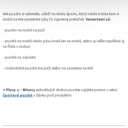
Aké puzdro si vyberiete, záleží na druhu športu, ktorý robíte a teda kam si
mobil na tele umiestnite (aby čo najmenej prekážal).
Variantami sú
:
- puzdro na mobil na paži
- puzdrá na mobil okolo pása (malé len na mobil, alebo aj veľké napríklad aj
na fľašu s vodou)
- puzdrá na zápästie
- vodeodolné puzdrá (na paži alebo na zavesenie na krk)
+ Plusy
aj
- Mínusy
jednotlivých druhov puzdier nájdete priamo v sekcii
športové puzdrá
v článku pod produktmi