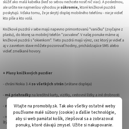
slúžiť ako malá kabelka (keď so sebou nechcete nosiť nič viac). A poslednou,
ale určite nie najmenšou výhodou je
súkromie,
ktoré knižkové puzdrá
poskytujú. Vďaka tomu, že je skrytý displej mobilného telefónu - nie je vidieť
kto píše a kto volá.
Knižkové puzdrá v sebe majú napevno primontovanú "vaničku" (zvyčajne z
plastu), do ktorej sa mobilný telefón "zacvakne". V našej ponuke máme aj
knižkové puzdrá s "okienkom". Tieto puzdrá majú výrez, cez ktorý je vidieť a
aj v zavretom stave môžete pozorovať hodiny, prichádzajúce SMS alebo
vidieť zmeškané hovory.
+ Plusy knižkových puzdier
- chráni Nokia 3.4
zo všetkých strán
(vrátane displeja)
-
má priehradky
na kreditné karty, vizitky, cestovné lístky a iné drobnosti
-
zaisťuje súkromie
(cez kryt nie je vidieť kto píše a volá)
Vitajte na promobily.sk. Tak ako všetky ostatné weby
používame malé súbory (cookie) a ďalšie technológie,
- máme najväčší výber knižkových puzdier (ohromná pestrosť vzorov a
aby si web pamätal košík, zlepšoval sa a zobrazoval
štýlov)
ponuky, ktoré dávajú zmysel. Užite si nakupovanie.