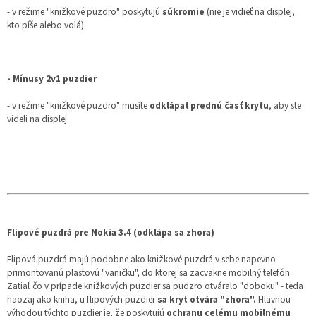
- v režime "knižkové puzdro" poskytujú
súkromie
(nie je vidieť na displej,
kto píše alebo volá)
- Mínusy 2v1 puzdier
- v režime "knižkové puzdro" musíte
odklápať prednú časť krytu
, aby ste
videli na displej
Flipové puzdrá pre Nokia 3.4 (odklápa sa zhora)
Flipová puzdrá majú podobne ako knižkové puzdrá v sebe napevno
primontovanú plastovú "vaničku", do ktorej sa zacvakne mobilný telefón.
Zatiaľ čo v prípade knižkových puzdier sa pudzro otváralo "doboku" - teda
naozaj ako kniha, u flipových puzdier
sa kryt otvára "zhora".
Hlavnou
výhodou týchto puzdier je, že poskytujú
ochranu celému mobilnému