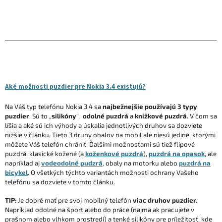
Aké možnosti puzdier pre Nokia 3.4 existujú?
Na Váš typ telefónu Nokia 3.4 sa
najbežnejšie používajú 3 typy
puzdier
. Sú to „
silikóny
“,
odolné puzdrá
a
knižkové puzdrá
. V čom sa
líšia a aké sú ich výhody a úskalia jednotlivých druhov sa dozviete
nižšie v článku. Tieto 3 druhy obalov na mobil ale niesú jediné, ktorými
môžete Váš telefón chrániť. Ďalšími možnosťami sú tiež flipové
puzdrá, klasické kožené (a
koženkové puzdrá
),
puzdrá na opasok
, ale
napríklad aj
vodeodolné pudzrá
,
obaly na motorku alebo
puzdrá na
bicykel
. O všetkých týchto variantách možnosti ochrany Vašeho
telefónu sa dozviete v tomto článku.
TIP:
Je dobré mať pre svoj mobilný telefón
viac druhov puzdier.
Napríklad odolné na šport alebo do práce (najmä ak pracujete v
prašnom alebo vlhkom prostredí) a tenké silikóny pre príležitosť, kde