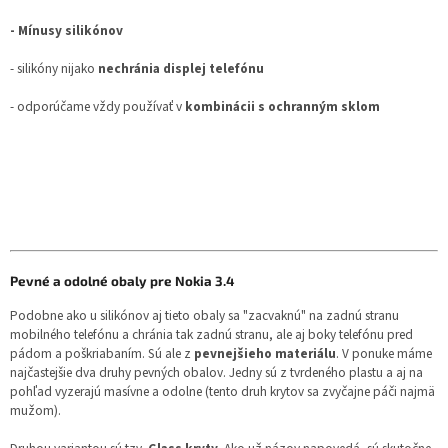
- Mínusy silikónov
- silikóny nijako
nechránia displej telefónu
- odporúčame vždy používať v
kombinácii s ochranným sklom
Pevné a odolné obaly pre Nokia 3.4
Podobne ako u silikónov aj tieto obaly sa "zacvaknú" na zadnú stranu
mobilného telefónu a chránia tak zadnú stranu, ale aj boky telefónu pred
pádom a poškriabaním. Sú ale z
pevnejšieho materiálu
. V ponuke máme
najčastejšie dva druhy pevných obalov. Jedny sú z tvrdeného plastu a aj na
pohľad vyzerajú masívne a odolne (tento druh krytov sa zvyčajne páči najmä
mužom).