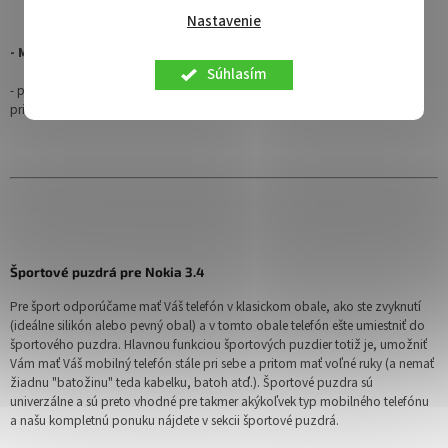
Nastavenie
- Mínusy knižkových puzdier
Súhlasím
- pred každým použitím telefónu je
potrebné odklopiť
prednú časť krytu,
pri častom používaní to môže byť "otravné"
Športové puzdrá pre Nokia 3.4
Pre šport odporúčame mať Váš telefón v klasickom obale, ako ste zvyknutí
(ideálne silikón alebo pevný obal) a v tomto obale telefón ešte umiestniť do
športového puzdra. Hlavnou funkciou športových puzdier totiž je, umožniť
Vám mať Váš mobilný telefón stále pri sebe a pritom mať voľné ruky (a nemať
žiadnu "batožinu" teda kabelku, batoh atď.). Športové puzdra sú
univerzálne a sú preto vhodné pre takmer akýkoľvek typ mobilného telefónu
a našu kompletnú ponuku nájdete v sekcii športové puzdrá.