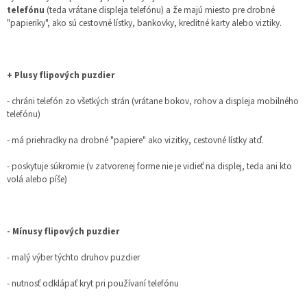
telefónu
(teda vrátane displeja telefónu) a že majú miesto pre drobné
"papieriky", ako sú cestovné lístky, bankovky, kreditné karty alebo viztiky.
+ Plusy flipových puzdier
- chráni telefón zo všetkých strán (vrátane bokov, rohov a displeja mobilného
telefónu)
- má priehradky na drobné "papiere" ako vizitky, cestovné lístky atď.
- poskytuje súkromie (v zatvorenej forme nie je vidieť na displej, teda ani kto
volá alebo píše)
- Mínusy flipových puzdier
- malý výber týchto druhov puzdier
- nutnosť odklápať kryt pri používaní telefónu