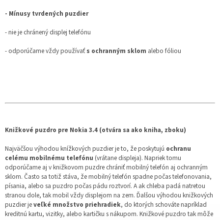
- Mínusy tvrdených puzdier
- nie je chránený displej telefónu
- odporúčame vždy používať
s ochranným sklom
alebo fóliou
Knižkové puzdro pre Nokia 3.4 (otvára sa ako kniha, zboku)
Najväčšou výhodou knížkových puzdier je to, že poskytujú
ochranu
celému mobilnému telefónu
(vrátane displeja). Napriek tomu
odporúčame aj v knižkovom puzdre chrániť mobilný telefón aj ochranným
sklom. Často sa totiž stáva, že mobilný telefón spadne počas telefonovania,
písania, alebo sa puzdro počas pádu roztvorí. A ak chleba padá natretou
stranou dole, tak mobil vždy displejom na zem. Ďalšou výhodou knižkových
puzdier je
veľké množstvo priehradiek
, do ktorých schováte napríklad
kreditnú kartu, vizitky, alebo kartičku s nákupom. Knižkové puzdro tak môže