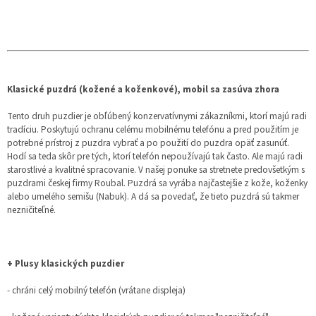
Klasické puzdrá (kožené a koženkové), mobil sa zasúva zhora
Tento druh puzdier je obľúbený konzervatívnymi zákazníkmi, ktorí majú radi
tradíciu. Poskytujú ochranu celému mobilnému telefónu a pred použitím je
potrebné prístroj z puzdra vybrať a po použití do puzdra opäť zasunúť.
Hodí sa teda skôr pre tých, ktorí telefón nepoužívajú tak často. Ale majú radi
starostlivé a kvalitné spracovanie. V našej ponuke sa stretnete predovšetkým s
puzdrami českej firmy Roubal. Puzdrá sa vyrába najčastejšie z kože, koženky
alebo umelého semišu (Nabuk). A dá sa povedať, že tieto puzdrá sú takmer
nezničiteľné.
+ Plusy klasických puzdier
- chráni celý mobilný telefón (vrátane displeja)