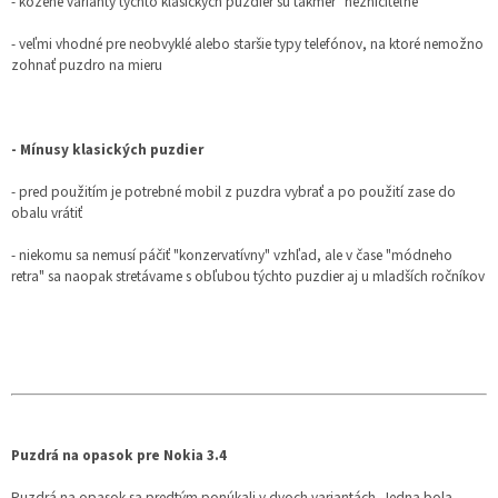
- kožené varianty týchto klasických puzdier sú takmer "nezničiteľné"
- veľmi vhodné pre neobvyklé alebo staršie typy telefónov, na ktoré nemožno
zohnať puzdro na mieru
- Mínusy klasických puzdier
- pred použitím je potrebné mobil z puzdra vybrať a po použití zase do
obalu vrátiť
- niekomu sa nemusí páčiť "konzervatívny" vzhľad, ale v čase "módneho
retra" sa naopak stretávame s obľubou týchto puzdier aj u mladších ročníkov
Puzdrá na opasok pre Nokia 3.4
Puzdrá na opasok sa predtým ponúkali v dvoch variantách. Jedna bola