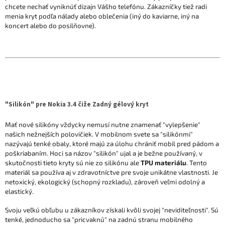
chcete nechať vyniknúť dizajn Vášho telefónu. Zákazníčky tiež radi
menia kryt podľa nálady alebo oblečenia (iný do kaviarne, iný na
koncert alebo do posilňovne).
"Silikón" pre Nokia 3.4 čiže Zadný gélový kryt
Mať nové silikóny vždycky nemusí nutne znamenať "vylepšenie"
našich nežnejších polovičiek. V mobilnom svete sa "silikónmi"
nazývajú tenké obaly, ktoré majú za úlohu chrániť mobil pred pádom a
poškriabaním. Hoci sa názov "silikón" ujal a je bežne používaný, v
skutočnosti tieto kryty sú nie zo silikónu ale
TPU materiálu
. Tento
materiál sa používa aj v zdravotníctve pre svoje unikátne vlastnosti. Je
netoxický, ekologický (schopný rozkladu), zároveň veľmi odolný a
elastický.
Svoju veľkú obľubu u zákazníkov získali kvôli svojej "neviditeľnosti". Sú
tenké, jednoducho sa "pricvaknú" na zadnú stranu mobilného