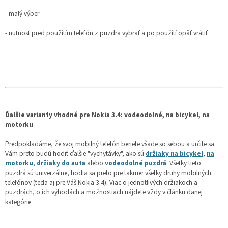
- malý výber
- nutnosť pred použitím telefón z puzdra vybrať a po použití opäť vrátiť
Ďalšie varianty vhodné pre Nokia 3.4: vodeodolné, na bicykel, na
motorku
Predpokladáme, že svoj mobilný telefón beriete všade so sebou a určite sa
Vám preto budú hodiť ďalšie "vychytávky", ako sú
držiaky na bicykel
,
na
motorku
,
držiaky do auta
alebo
vodeodolné puzdrá
. Všetky tieto
puzdrá sú univerzálne, hodia sa preto pre takmer všetky druhy mobilných
telefónov (teda aj pre Váš Nokia 3.4). Viac o jednotlivých držiakoch a
puzdrách, o ich výhodách a možnostiach nájdete vždy v článku danej
kategórie.