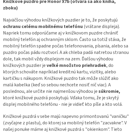
Knižkové puzdro pre Honor X7b (otvára sa ako kniha,
zboku)
Najväčšou výhodou knížkových puzdier je to, že poskytujú
ochranu celému mobilnému telefónu
(vrátane displeja).
Napriek tomu odporúčame aj v knižkovom puzdre chrániť
mobilný telefón aj ochranným sklom. Často sa totiž stáva, že
mobilný telefón spadne počas telefonovania, písania, alebo sa
puzdro počas pádu roztvorí. A ak chleba padá natretou stranou
dole, tak mobil vždy displejom na zem. Ďalšou výhodou
knižkových puzdier je
veľké množstvo priehradiek
, do
ktorých schováte napríklad kreditnú kartu, vizitky, alebo
kartičku s nákupom. Knižkové puzdro tak môže slúžiť ako
malá kabelka (keď so sebou nechcete nosiť nič viac). A
poslednou, ale určite nie najmenšou výhodou je
súkromie,
ktoré knižkové puzdrá poskytujú. Vďaka tomu, že je skrytý
displej mobilného telefónu - nie je vidieť kto píše a kto volá.
Knižkové puzdrá v sebe majú napevno primontovanú "vaničku"
(zvyčajne z plastu), do ktorej sa mobilný telefón "zacvakne". V
našej ponuke máme aj knižkové puzdrá s "okienkom". Tieto