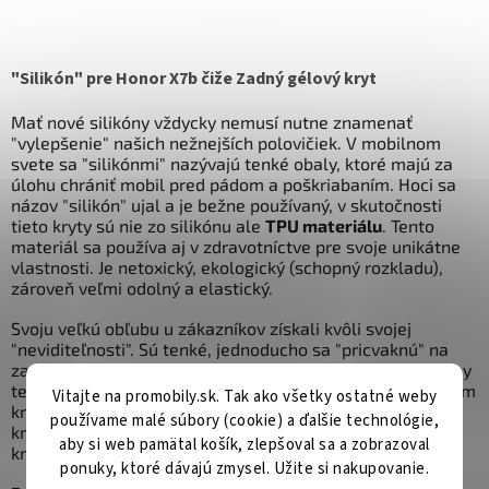
"Silikón" pre Honor X7b čiže Zadný gélový kryt
Mať nové silikóny vždycky nemusí nutne znamenať
"vylepšenie" našich nežnejších polovičiek. V mobilnom
svete sa "silikónmi" nazývajú tenké obaly, ktoré majú za
úlohu chrániť mobil pred pádom a poškriabaním. Hoci sa
názov "silikón" ujal a je bežne používaný, v skutočnosti
tieto kryty sú nie zo silikónu ale
TPU materiálu
. Tento
materiál sa používa aj v zdravotníctve pre svoje unikátne
vlastnosti. Je netoxický, ekologický (schopný rozkladu),
zároveň veľmi odolný a elastický.
Svoju veľkú obľubu u zákazníkov získali kvôli svojej
"neviditeľnosti". Sú tenké, jednoducho sa "pricvaknú" na
zadnú stranu mobilného telefónu a chráni tiež boky a rohy
telefónov. V našej ponuke máme aj kolekciu tzv. Ultra-slim
Vitajte na promobily.sk. Tak ako všetky ostatné weby
krytov - a tie sú už skutočne takmer neviditeľné. Tieto
používame malé súbory (cookie) a ďalšie technológie,
kryty si obľúbili najmä tí, ktorí nechcú ničím "maskovať"
aby si web pamätal košík, zlepšoval sa a zobrazoval
krásne línie moderných telefónov.
ponuky, ktoré dávajú zmysel. Užite si nakupovanie.