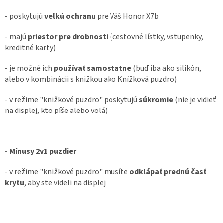
- poskytujú
veľkú ochranu
pre Váš Honor X7b
- majú
priestor pre drobnosti
(cestovné lístky, vstupenky,
kreditné karty)
- je možné ich
používať samostatne
(buď iba ako silikón,
alebo v kombinácii s knižkou ako Knížková puzdro)
- v režime "knižkové puzdro" poskytujú
súkromie
(nie je vidieť
na displej, kto píše alebo volá)
- Mínusy 2v1 puzdier
- v režime "knižkové puzdro" musíte
odklápať prednú časť
krytu
, aby ste videli na displej