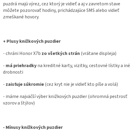
puzdrá majú výrez, cez ktorý je vidieť a aj v zavretom stave
môžete pozorovať hodiny, prichádzajúce SMS alebo vidieť
zmeškané hovory.
+ Plusy knižkových puzdier
- chráni Honor X7b
zo všetkých strán
(vrátane displeja)
-
má priehradky
na kreditné karty, vizitky, cestovné lístky a iné
drobnosti
-
zaisťuje súkromie
(cez kryt nie je vidieť kto píše a volá)
- máme najväčší výber knižkových puzdier (ohromná pestrosť
vzorov a štýlov)
- Mínusy knižkových puzdier