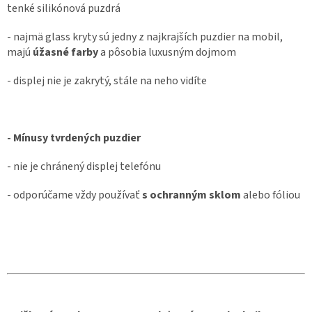
tenké silikónová puzdrá
- najmä glass kryty sú jedny z najkrajších puzdier na mobil,
majú
úžasné farby
a pôsobia luxusným dojmom
- displej nie je zakrytý, stále na neho vidíte
- Mínusy tvrdených puzdier
- nie je chránený displej telefónu
- odporúčame vždy používať
s ochranným sklom
alebo fóliou