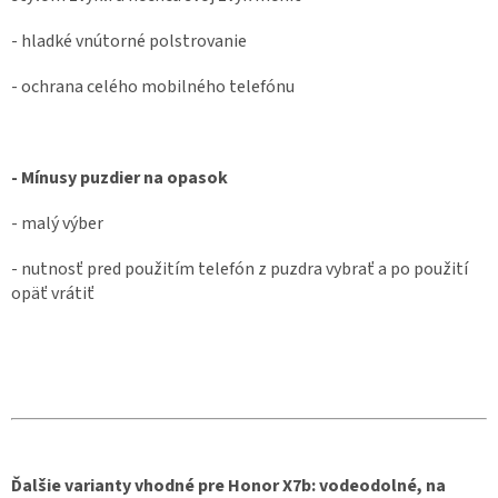
- hladké vnútorné polstrovanie
- ochrana celého mobilného telefónu
- Mínusy puzdier na opasok
- malý výber
- nutnosť pred použitím telefón z puzdra vybrať a po použití
opäť vrátiť
Ďalšie varianty vhodné pre Honor X7b: vodeodolné, na