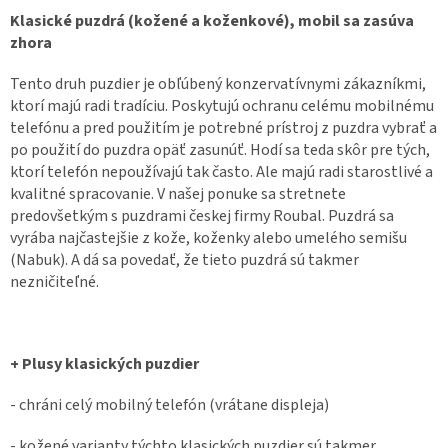
Klasické puzdrá (kožené a koženkové), mobil sa zasúva
zhora
Tento druh puzdier je obľúbený konzervatívnymi zákazníkmi,
ktorí majú radi tradíciu. Poskytujú ochranu celému mobilnému
telefónu a pred použitím je potrebné prístroj z puzdra vybrať a
po použití do puzdra opäť zasunúť. Hodí sa teda skôr pre tých,
ktorí telefón nepoužívajú tak často. Ale majú radi starostlivé a
kvalitné spracovanie. V našej ponuke sa stretnete
predovšetkým s puzdrami českej firmy Roubal. Puzdrá sa
vyrába najčastejšie z kože, koženky alebo umelého semišu
(Nabuk). A dá sa povedať, že tieto puzdrá sú takmer
nezničiteľné.
+ Plusy klasických puzdier
- chráni celý mobilný telefón (vrátane displeja)
- kožené varianty týchto klasických puzdier sú takmer