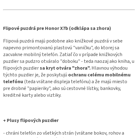
Flipové puzdrá pre Honor X7b (odklápa sa zhora)
Flipová puzdrá majú podobne ako knižkové puzdrá v sebe
napevno primontovanú plastovú "vaničku", do ktorej sa
zacvakne mobilný telefón. Zatiaľ čo v prípade knižkových
puzdier sa pudzro otváralo "doboku" - teda naozaj ako kniha, u
flipových puzdier
sa kryt otvára "zhora".
Hlavnou výhodou
týchto puzdier je, že poskytujú
ochranu celému mobilnému
telefónu
(teda vrátane displeja telefónu) a že majú miesto
pre drobné "papieriky", ako sú cestovné lístky, bankovky,
kreditné karty alebo viztiky.
+ Plusy flipových puzdier
- chráni telefón zo všetkých strán (vrátane bokov, rohov a