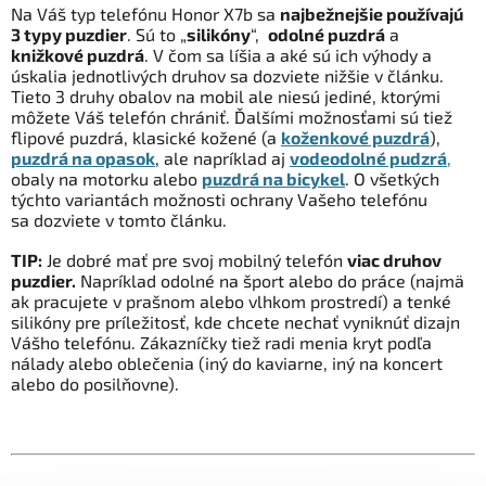
Na Váš typ telefónu Honor X7b sa
najbežnejšie používajú
3 typy puzdier
. Sú to „
silikóny
“,
odolné puzdrá
a
knižkové puzdrá
. V čom sa líšia a aké sú ich výhody a
úskalia jednotlivých druhov sa dozviete nižšie v článku.
Tieto 3 druhy obalov na mobil ale niesú jediné, ktorými
môžete Váš telefón chrániť. Ďalšími možnosťami sú tiež
flipové puzdrá, klasické kožené (a
koženkové puzdrá
),
puzdrá na opasok
, ale napríklad aj
vodeodolné pudzrá
,
obaly na motorku alebo
puzdrá na bicykel
. O všetkých
týchto variantách možnosti ochrany Vašeho telefónu
sa dozviete v tomto článku.
TIP:
Je dobré mať pre svoj mobilný telefón
viac druhov
puzdier.
Napríklad odolné na šport alebo do práce (najmä
ak pracujete v prašnom alebo vlhkom prostredí) a tenké
silikóny pre príležitosť, kde chcete nechať vyniknúť dizajn
Vášho telefónu. Zákazníčky tiež radi menia kryt podľa
nálady alebo oblečenia (iný do kaviarne, iný na koncert
alebo do posilňovne).