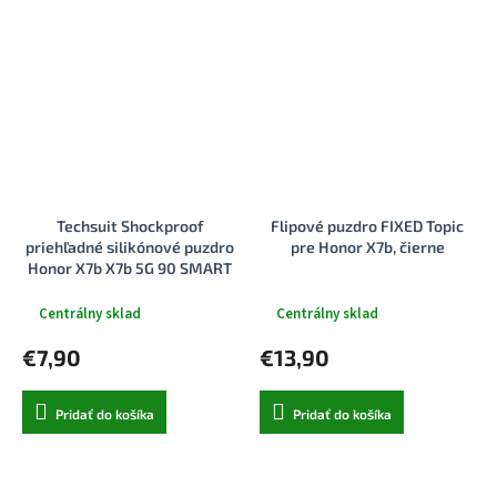
Techsuit Shockproof
Flipové puzdro FIXED Topic
priehľadné silikónové puzdro
pre Honor X7b, čierne
Honor X7b X7b 5G 90 SMART
dymovo čierne
Centrálny sklad
Centrálny sklad
€7,90
€13,90
Pridať do košíka
Pridať do košíka