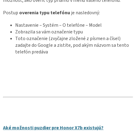
možnosť, ako overiť typ priamo v menu Vašeho telefónu.
Postup
overenia typu telefónu
je nasledovný:
Nastavenie – Systém – O telefóne – Model
Zobrazila sa vám označenie typu
Toto označenie (zvyčajne zložené z písmen a čísel)
zadajte do Google a zistite, pod akým názvom sa tento
telefón predáva
Aké možnosti puzdier pre Honor X7b existujú?