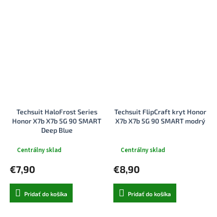
Techsuit HaloFrost Series
Techsuit FlipCraft kryt Honor
Honor X7b X7b 5G 90 SMART
X7b X7b 5G 90 SMART modrý
Deep Blue
Centrálny sklad
Centrálny sklad
€7,90
€8,90
Pridať do košíka
Pridať do košíka