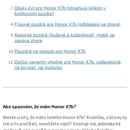
Obaly 2v1 pre Honor X7b (obsahujú silikón v
knižkovom puzdre)
Flipové puzdrá pre Honor X7b (odklápajú sa zhora)
Klasické puzdrá (kožené a koženkové), mobil se
zasúva zhora
Pouzdrá na opasok pro Honor X7b
Dalšie varianty vhodné pre Honor X7b: vodeodolné,
na bicykel, na motorku
Ako spoznám, že mám Honor X7b?
Nieste si istý, že máte telefón Honor X7b? Krabičku, z ktorej by
ste si to prečítali, nemôžete nájsť? Existuje iná, jednoduchá