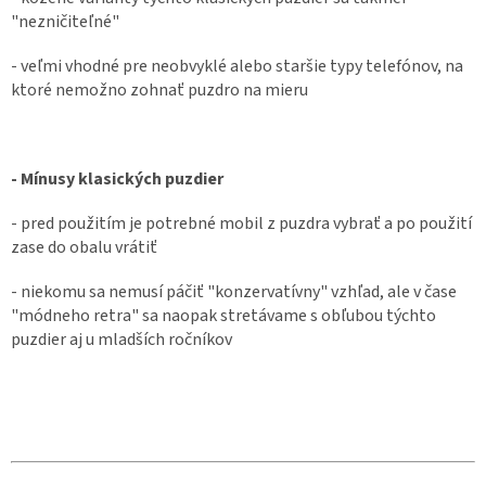
"nezničiteľné"
- veľmi vhodné pre neobvyklé alebo staršie typy telefónov, na
ktoré nemožno zohnať puzdro na mieru
- Mínusy klasických puzdier
- pred použitím je potrebné mobil z puzdra vybrať a po použití
zase do obalu vrátiť
- niekomu sa nemusí páčiť "konzervatívny" vzhľad, ale v čase
"módneho retra" sa naopak stretávame s obľubou týchto
puzdier aj u mladších ročníkov