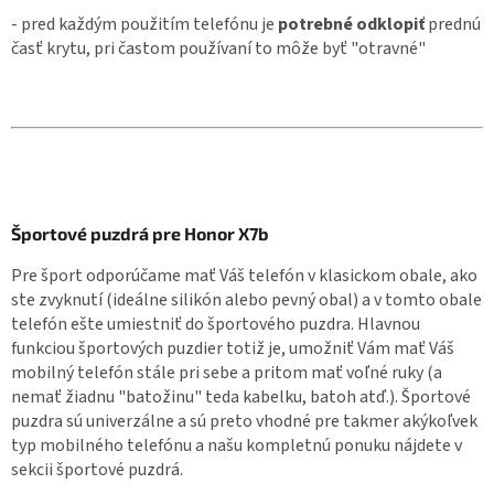
- pred každým použitím telefónu je
potrebné odklopiť
prednú
časť krytu, pri častom používaní to môže byť "otravné"
Športové puzdrá pre Honor X7b
Pre šport odporúčame mať Váš telefón v klasickom obale, ako
ste zvyknutí (ideálne silikón alebo pevný obal) a v tomto obale
telefón ešte umiestniť do športového puzdra. Hlavnou
funkciou športových puzdier totiž je, umožniť Vám mať Váš
mobilný telefón stále pri sebe a pritom mať voľné ruky (a
nemať žiadnu "batožinu" teda kabelku, batoh atď.). Športové
puzdra sú univerzálne a sú preto vhodné pre takmer akýkoľvek
typ mobilného telefónu a našu kompletnú ponuku nájdete v
sekcii športové puzdrá.