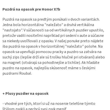
Puzdrá na opasok pre Honor X7b
Puzdrá na opasok sa predtým ponúkali v dvoch variantách.
Jedna bola horizontálna "naležato" a druhá vertikálna
"nastojato". V súčasnosti sa od vertikálnych puzdier upustilo,
pretože vadili nositeľmi napríklad pri sedení v aute a súčasne
sa niekedy uvoľňovali z opasku. V našej ponuke preto nájdete
iba puzdrá na opasok v horizontálnej "naležato" polohe. Na
opasok sa upevňujú pomocou pracky a puzdro sa zatvára na
suchý zips (lepšie drží ale sú trošku hlučné pri otváraní) alebo
na magnet (otvárajú sa pohodlnejšie a tichšie). Ak hľadáte
puzdro na opasok, najlepšiu skúsenosť máme s českými
puzdrami Roubal.
+ Plusy puzdier na opasok
- vhodné pre tých, ktorí si už na nosenie telefóne týmto
štýlom zvykli a nechcú svoj zvyk meniť