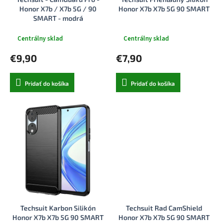
k
o
Honor X7b / X7b 5G / 90
Honor X7b X7b 5G 90 SMART
t
v
SMART - modrá
o
v
Centrálny sklad
Centrálny sklad
€9,90
€7,90
Pridať do košíka
Pridať do košíka
Techsuit Karbon Silikón
Techsuit Rad CamShield
Honor X7b X7b 5G 90 SMART
Honor X7b X7b 5G 90 SMART