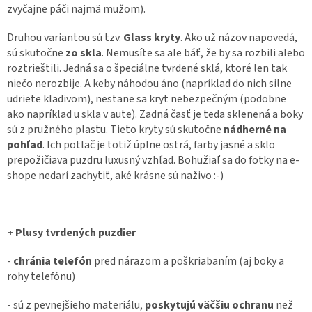
zvyčajne páči najmä mužom).
Druhou variantou sú tzv.
Glass kryty
. Ako už názov napovedá,
sú skutočne
zo skla
. Nemusíte sa ale báť, že by sa rozbili alebo
roztrieštili. Jedná sa o špeciálne tvrdené sklá, ktoré len tak
niečo nerozbije. A keby náhodou áno (napríklad do nich silne
udriete kladivom), nestane sa kryt nebezpečným (podobne
ako napríklad u skla v aute). Zadná časť je teda sklenená a boky
sú z pružného plastu. Tieto kryty sú skutočne
nádherné na
pohľad
. Ich potlač je totiž úplne ostrá, farby jasné a sklo
prepožičiava puzdru luxusný vzhľad. Bohužiaľ sa do fotky na e-
shope nedarí zachytiť, aké krásne sú naživo :-)
+ Plusy tvrdených puzdier
-
chránia telefón
pred nárazom a poškriabaním (aj boky a
rohy telefónu)
- sú z pevnejšieho materiálu,
poskytujú väčšiu ochranu
než