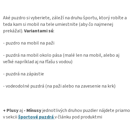
Aké puzdro si vyberiete, záleží na druhu športu, ktorý robíte a
teda kam si mobil na tele umiestnite (aby čo najmenej
prekážal).
Variantami sú
:
- puzdro na mobil na paži
- puzdrá na mobil okolo pása (malé len na mobil, alebo aj
veľké napríklad aj na fľašu s vodou)
- puzdrá na zápästie
- vodeodolné puzdrá (na paži alebo na zavesenie na krk)
+ Plusy
aj
- Mínusy
jednotlivých druhov puzdier nájdete priamo
v sekcii
športové puzdrá
v článku pod produktmi