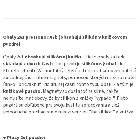
Obaly 2v1 pre Honor X7b (obsahujú silikón v knižkovom
puzdre)
Obaly 2v1
obsahujú silikón aj knižku
. Tieto obaly sa teda
skladajú z dvoch častí
. Tou prvou je
silikónový obal
, do
ktorého vložíte Váš mobilný telefón. Tento silikónový obal má
zo zadnej časti silné magnety, pomocou ktorých možno mobil
ľahko "pricvaknúť" do druhej časti tohto typu obalu - a tým je
knižkové puzdro.
Magnety sú dostatočne silné, takže
nemusíte mať obavy, že by silikón z knižky "vypadol". Tieto
puzdrá sú obľúbené pre svoju kvalitu spracovania a tiež
jednoduché prechádzanie medzi verziou "iba silikón" a knižka.
+ Plusy 2v1 puzdier