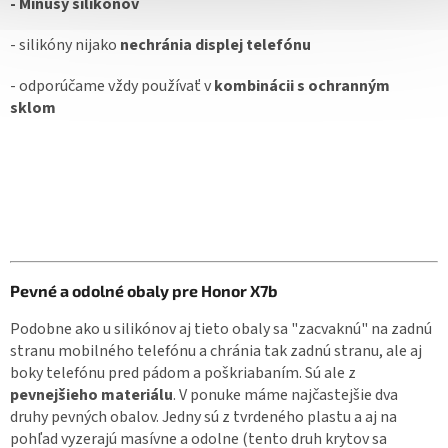
- Mínusy silikónov
- silikóny nijako
nechránia displej telefónu
- odporúčame vždy používať v
kombinácii s ochranným
sklom
Pevné a odolné obaly pre Honor X7b
Podobne ako u silikónov aj tieto obaly sa "zacvaknú" na zadnú
stranu mobilného telefónu a chránia tak zadnú stranu, ale aj
boky telefónu pred pádom a poškriabaním. Sú ale z
pevnejšieho materiálu
. V ponuke máme najčastejšie dva
druhy pevných obalov. Jedny sú z tvrdeného plastu a aj na
pohľad vyzerajú masívne a odolne (tento druh krytov sa