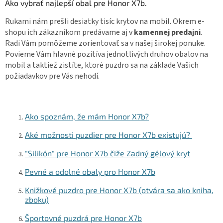
l
Ako vybrať najlepší obal pre Honor X7b.
á
d
Rukami nám prešli desiatky tisíc krytov na mobil. Okrem e-
a
shopu ich zákazníkom predávame aj v
kamennej predajni
.
c
Radi Vám pomôžeme zorientovať sa v našej širokej ponuke.
i
Povieme Vám hlavné pozitíva jednotlivých druhov obalov na
e
mobil a taktiež zistíte, ktoré puzdro sa na základe Vašich
p
r
požiadavkov pre Vás nehodí.
v
k
y
v
Ako spoznám, že mám Honor X7b?
ý
p
Aké možnosti puzdier pre Honor X7b existujú?
i
s
"Silikón" pre Honor X7b čiže Zadný gélový kryt
u
Pevné a odolné obaly pro Honor X7b
Knižkové puzdro pre Honor X7b (otvára sa ako kniha,
zboku)
Športovné puzdrá pre Honor X7b