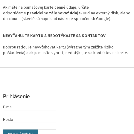
Ak máte na pamäťovej karte cenné údaje, určite
odporúčame
pravidelne zálohovať údaje.
Buď na externý disk, alebo
do cloudu (skvelé sú napríklad nástroje spoločnosti Google).
NEVYŤAHUJTE KARTU A NEDOTÝKAJTE SA KONTAKTOV
Dobrou radou je nevyťahovať kartu (výrazne tým znížite riziko
poškodenia) a ak ju musíte vybrať, nedotýkajte sa kontaktov na karte.
Z
á
p
ä
Prihlásenie
t
i
E-mail
e
Heslo