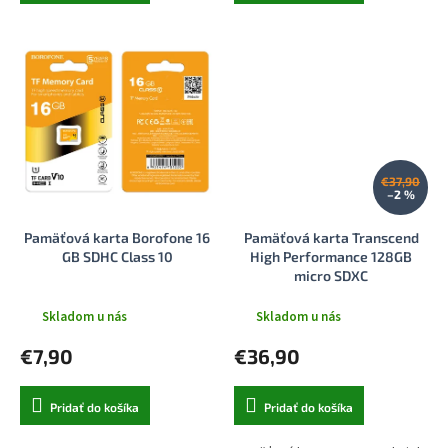
€37,90
–2 %
Pamäťová karta Borofone 16
Pamäťová karta Transcend
GB SDHC Class 10
High Performance 128GB
micro SDXC
Skladom u nás
Skladom u nás
€7,90
€36,90
Pridať do košíka
Pridať do košíka