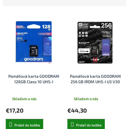
d
e
V
n
ý
i
p
e
i
p
s
r
p
o
r
d
o
u
d
k
u
t
Pamäťová karta GOODRAM
Pamäťová karta GOODRAM
k
o
128GB Class 10 UHS-I
256 GB IRDM UHS-I U3 V30
t
v
o
v
Skladom u nás
Skladom u nás
€17,20
€44,30
Pridať do košíka
Pridať do košíka