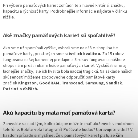
u
Pri výbere pamäťových kariet zohľadnite 3 hlavné kritériá: značku,
kapacitu a rýchlosť karty. Podrobnejšie informácie nájdete v článku
nižšie.
Aké značky pamäťových kariet sú spoľahlivé?
Ako sme už spomínali vyššie, vybrali sme na náš e-shop iba tie
pamäťové karty, pri ktorých sme si
istí ich kvalitou.
Za 15 rokov
fungovania našej kamennej predajne a 8 rokov fungovania nášho e-
shopu nám prešli rukami tisíce pamäťových kariet. Vyskúšali sme aj
lacnejšie značky, ale ich kvalita bola naozaj tragická. Na základe našich
skúseností môžeme zodpovedne odporučiť pamäťové karty
značiek
Kingston, GoodRAM, Transcend, Samsung, Sandisk,
Patriot a ďalších.
Akú kapacitu by mala mať pamäťová karta?
Zamyslite sa nad tým, koľko údajov môžete mať uložených v mobilnom
telefóne. Robíte veľa fotografií? Počúvate hudbu? Upravujete videá? V
každom prípade si myslíme, že u pamäťových kariet platí, že
čím