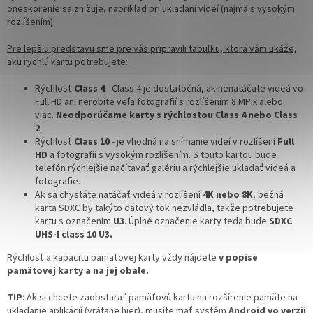
oneskorenie sa znižuje, napríklad pri ukladaní videí (najmä s vysokým
rozlíšením).
Pre lepšiu predstavu sme pre vás pripravili tabuľku, ktorá vám ukáže,
akú rychlú kartu potrebujete:
Rýchlosť
Class 4
- Class 4 je dostatočná, ak nenatáčate videá vo
Full HD ani nerobíte veľa fotografií s rozlíšením 8 MPix alebo
viac.
Neodporúčame karty s rýchlosťou Class 4 nebo Class
2
.
Rýchlosť
Class 10
-
je vhodná na snímanie videí v rozlíšení
Full
HD
a fotografií s vysokým rozlíšením. S touto kartou bude
telefón rýchlejšie načítavať galériu a rýchlejšie ukladať videá a
fotografie.
Ak sa chystáte natáčať videá v rozlíšení
4K nebo 8K
,
bežná
karta SDXC by takýto dátový tok nezvládla, takže potrebujete
kartu s označením
U3
. Úplné označenie karty teda bude
SDXC
UHS-I class 10 U3.
Rýchlosť a kapacitu pamäťovej karty vždy nájdete
v popise
pamäťovej karty a na jej obale.
TIP
: Ak si chcete zaobstarať pamäťovú kartu na rozšírenie pamäte na
ukladanie aplikácií (vrátane hier), musíte mať systém
Android vo verzii