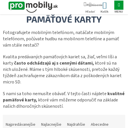
Prejsť
Domov
PRÍSLUŠENSTVO
Pamäťové karty
na
NÁKUPNÝ
obsah
PAMÄŤOVÉ KARTY
KOŠÍK
Fotografujete mobilným telefónom, natáčate mobilným
telefónom, počúvate hudbu na mobilnom telefóne a pamäť
vám stále nestačí?
Kvalita predávaných pamäťových kariet sa, žiaľ, veľmi líši a
karty
často odchádzajú aj s cennými dátami,
ktoré sú na
nich uložené. Máme s tým hlboké skúsenosti, pretože každý
týždeň zachraňujeme zákazníkom dáta z poškodených kariet
micro SD.
S nami sa toho nemusíte obávať. V tejto časti nájdete
kvalitné
pamäťové karty,
ktoré vám môžeme odporučiť na základe
našich dlhoročných skúseností.
R
a
Najpredávanejšie
Najlacnejšie
Najdrahšie
Abecedne