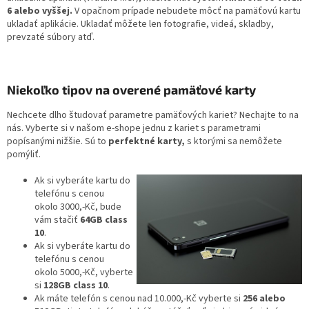
6 alebo vyššej.
V opačnom prípade nebudete môcť na pamäťovú kartu
ukladať aplikácie. Ukladať môžete len fotografie, videá, skladby,
prevzaté súbory atď.
Niekoľko tipov na overené pamäťové karty
Nechcete dlho študovať parametre pamäťových kariet? Nechajte to na
nás. Vyberte si v našom e-shope jednu z kariet s parametrami
popísanými nižšie. Sú to
perfektné karty,
s ktorými sa nemôžete
pomýliť.
Ak si vyberáte kartu do
telefónu s cenou
okolo 3000,-Kč, bude
vám stačiť
64GB class
10
.
Ak si vyberáte kartu do
telefónu s cenou
okolo 5000,-Kč, vyberte
si
128GB class 10
.
Ak máte telefón s cenou nad 10.000,-Kč vyberte si
256 alebo