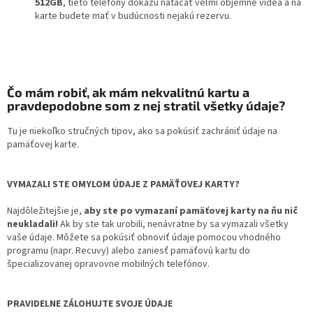
512GB
,
tieto telefóny dokážu natáčať veľmi objemné videá a na
karte budete mať v budúcnosti nejakú rezervu.
Čo mám robiť, ak mám nekvalitnú kartu a
pravdepodobne som z nej stratil všetky údaje?
Tu je niekoľko stručných tipov, ako sa pokúsiť zachrániť údaje na
pamäťovej karte.
VYMAZALI STE OMYLOM ÚDAJE Z PAMÄŤOVEJ KARTY?
Najdôležitejšie je,
aby ste po vymazaní pamäťovej karty na ňu nič
neukladali!
Ak by ste tak urobili, nenávratne by sa vymazali všetky
vaše údaje. Môžete sa pokúsiť obnoviť údaje pomocou vhodného
programu (napr. Recuvy) alebo zaniesť pamäťovú kartu do
špecializovanej opravovne mobilných telefónov.
PRAVIDELNE ZÁLOHUJTE SVOJE ÚDAJE