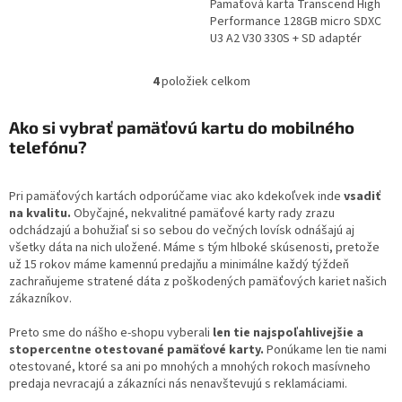
Pamäťová karta Transcend High
Performance 128GB micro SDXC
U3 A2 V30 330S + SD adaptér
4
položiek celkom
O
v
l
Ako si vybrať pamäťovú kartu do mobilného
á
telefónu?
d
a
c
Pri pamäťových kartách odporúčame viac ako kdekoľvek inde
vsadiť
i
na kvalitu.
Obyčajné, nekvalitné pamäťové karty rady zrazu
e
odchádzajú a bohužiaľ si so sebou do večných lovísk odnášajú aj
p
všetky dáta na nich uložené. Máme s tým hlboké skúsenosti, pretože
r
už 15 rokov máme kamennú predajňu a minimálne každý týždeň
v
zachraňujeme stratené dáta z poškodených pamäťových kariet našich
k
zákazníkov.
y
v
Preto sme do nášho e-shopu vyberali
len tie najspoľahlivejšie a
ý
stopercentne otestované pamäťové karty.
Ponúkame len tie nami
p
otestované, ktoré sa ani po mnohých a mnohých rokoch masívneho
i
predaja nevracajú a zákazníci nás nenavštevujú s reklamáciami.
s