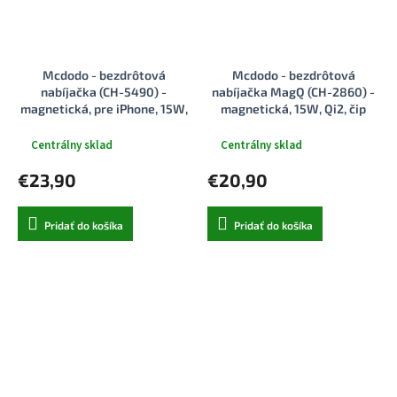
Mcdodo - bezdrôtová
Mcdodo - bezdrôtová
nabíjačka (CH-5490) -
nabíjačka MagQ (CH-2860) -
magnetická, pre iPhone, 15W,
magnetická, 15W, Qi2, čip
1m - čierna
MSC - čierna
Centrálny sklad
Centrálny sklad
€23,90
€20,90
Pridať do košíka
Pridať do košíka