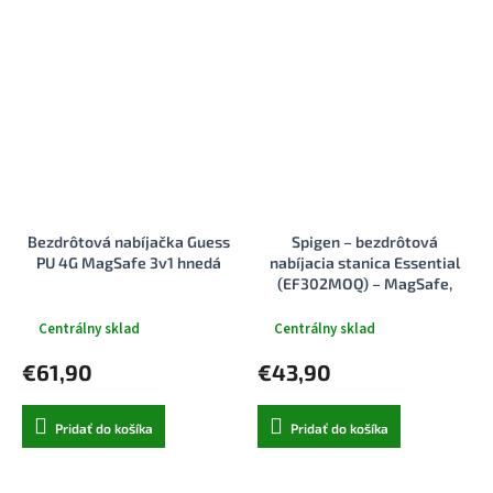
Bezdrôtová nabíjačka Guess
Spigen – bezdrôtová
PU 4G MagSafe 3v1 hnedá
nabíjacia stanica Essential
(EF302MOQ) – MagSafe,
rýchle nabíjanie, Qi2.2, Type-
C, 3v1, skladacia, 25W – sivá
Centrálny sklad
Centrálny sklad
€61,90
€43,90
Pridať do košíka
Pridať do košíka