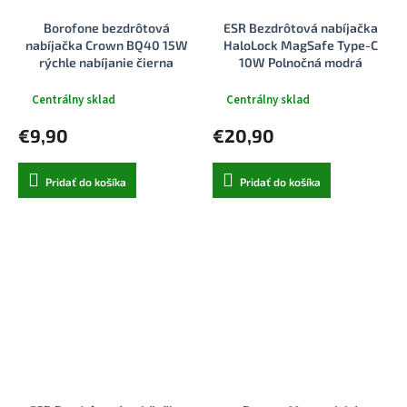
Borofone bezdrôtová
ESR Bezdrôtová nabíjačka
nabíjačka Crown BQ40 15W
HaloLock MagSafe Type-C
rýchle nabíjanie čierna
10W Polnočná modrá
Centrálny sklad
Centrálny sklad
€9,90
€20,90
Pridať do košíka
Pridať do košíka