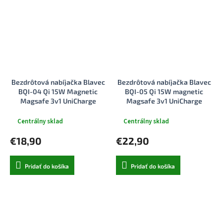
Bezdrôtová nabíjačka Blavec
Bezdrôtová nabíjačka Blavec
BQI-04 Qi 15W Magnetic
BQI-05 Qi 15W magnetic
Magsafe 3v1 UniCharge
Magsafe 3v1 UniCharge
(BQI04-QIMB) čierna
(BQI05-QIMS) strieborná
Centrálny sklad
Centrálny sklad
€18,90
€22,90
Pridať do košíka
Pridať do košíka