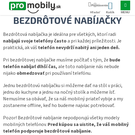
Prejsť
Domov
PRÍSLUŠENSTVO
Bezdrôtové nabíjačky
na
NÁKUPNÝ
obsah
BEZDRÔTOVÉ NABÍJAČKY
KOŠÍK
Bezdrôtová nabíjačka je ideálna pre všetkých, ktorí radi
nabíjajú svoje telefóny často
a pri každej príležitosti. Je
praktická, ak váš
telefón nevydrží nabitý ani jeden deň.
Pri bezdrôtovej nabíjačke musíme počítať s tým, že
bude
telefón nabíjať dlhší čas,
ale toto nabíjanie nás nebude
nijako
obmedzovať
pri používaní telefónu.
Jednu bezdrôtovú nabíjačku si môžeme dať na stôl v práci,
jednu do kuchyne a jednu na nočný stolík a môžeme ísť.
Nemusíme sa obávať, že sa náš mobilný priateľ vybije a my
zostaneme offline, keď ho budeme najviac potrebovať.
Pozor! Bezdrôtové nabíjanie nepodporujú všetky modely
mobilných telefónov.
Pred kúpou sa uistite, že váš mobilný
telefón podporuje bezdrôtové nabíjanie.