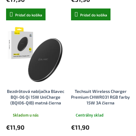
Pridať do košíka
Pridať do košíka
Bezdrôtová nabíjačka Blavec
Techsuit Wireless Charger
BQI-06 Qi 15W UniCharge
Premium CHWR031 RGB farby
(BQI06-QIB) matná čierna
15W 3A čierna
Skladom u nás
Centrálny sklad
€11,90
€11,90