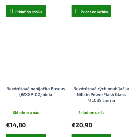
Pridať do košíka
Pridať do košíka
Bezdrôtová nabíjačka Baseus
Bezdrôtová rýchlonabíjačka
(WXXP-02) biela
Nillkin PowerFlash Glass
MC035 čierna
Skladom u nás
Skladom u nás
€14,80
€20,90