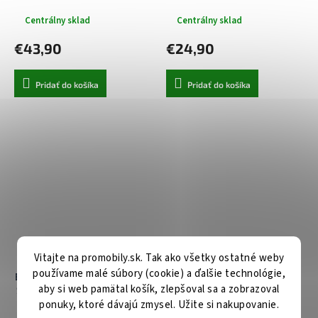
úchyt na palubnú dosku 15W
C Qi2 15W 1m Kozmická
mesačná biela
Čierna
Centrálny sklad
Centrálny sklad
€43,90
€24,90
Pridať do košíka
Pridať do košíka
Vitajte na promobily.sk. Tak ako všetky ostatné weby
Baseus Magnetické
Anker Bezdrôtová nabíjačka
používame malé súbory (cookie) a ďalšie technológie,
Bezdrôtové Puzdro Nabíjačka
MagGo 3v1 pre iPhone 15 16
aby si web pamätal košík, zlepšoval sa a zobrazoval
Simple Mini4 s Držiakom USB
AirPods Apple Watch
ponuky, ktoré dávajú zmysel. Užite si nakupovanie.
C Qi2 15W 1m Kozmická
skladacia 15W zelená
Čierna