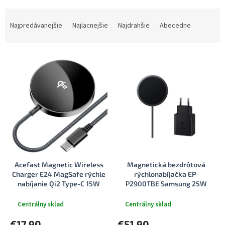
R
a
Najpredávanejšie
Najlacnejšie
Najdrahšie
Abecedne
d
e
V
n
ý
i
p
e
i
p
s
r
p
o
r
d
o
u
d
k
u
t
Acefast Magnetic Wireless
Magnetická bezdrôtová
k
o
Charger E24 MagSafe rýchle
rýchlonabíjačka EP-
t
v
nabíjanie Qi2 Type-C 15W
P2900TBE Samsung 25W
o
2.25A tvrdené sklo 1.2m
Dark Grey + Adaptér 45W
v
kovovo sivá
Centrálny sklad
Centrálny sklad
€17,90
€51,90