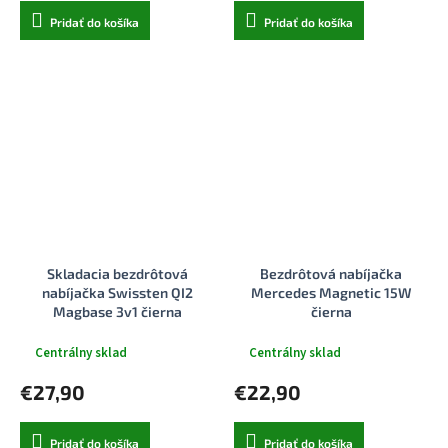
Pridať do košíka
Pridať do košíka
Skladacia bezdrôtová
Bezdrôtová nabíjačka
nabíjačka Swissten QI2
Mercedes Magnetic 15W
Magbase 3v1 čierna
čierna
(kompatibilná s magsafe)
Centrálny sklad
Centrálny sklad
€27,90
€22,90
Pridať do košíka
Pridať do košíka