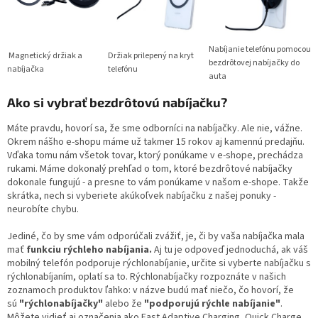
Nabíjanie telefónu pomocou
Magnetický držiak a
Držiak prilepený na kryt
bezdrôtovej nabíjačky do
nabíjačka
telefónu
auta
Ako si vybrať bezdrôtovú nabíjačku?
Máte pravdu, hovorí sa, že sme odborníci na nabíjačky. Ale nie, vážne.
Okrem nášho e-shopu máme už takmer 15 rokov aj kamennú predajňu.
Vďaka tomu nám všetok tovar, ktorý ponúkame v e-shope, prechádza
rukami. Máme dokonalý prehľad o tom, ktoré bezdrôtové nabíjačky
dokonale fungujú - a presne to vám ponúkame v našom e-shope. Takže
skrátka, nech si vyberiete akúkoľvek nabíjačku z našej ponuky -
neurobíte chybu.
Jediné, čo by sme vám odporúčali zvážiť, je, či by vaša nabíjačka mala
mať
funkciu rýchleho nabíjania.
Aj tu je odpoveď jednoduchá, ak váš
mobilný telefón podporuje rýchlonabíjanie, určite si vyberte nabíjačku s
rýchlonabíjaním, oplatí sa to. Rýchlonabíjačky rozpoznáte v našich
zoznamoch produktov ľahko: v názve budú mať niečo, čo hovorí, že
sú
"rýchlonabíjačky"
alebo že
"podporujú rýchle nabíjanie"
.
Môžete vidieť aj označenia ako Fast Adaptive Charging, Quick Charge