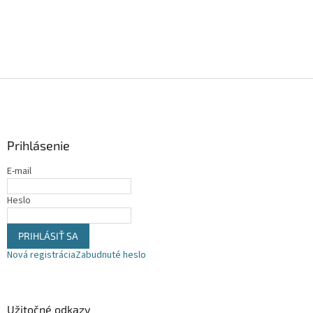
Z
á
p
ä
Prihlásenie
t
i
E-mail
e
Heslo
PRIHLÁSIŤ SA
Nová registrácia
Zabudnuté heslo
Užitočné odkazy