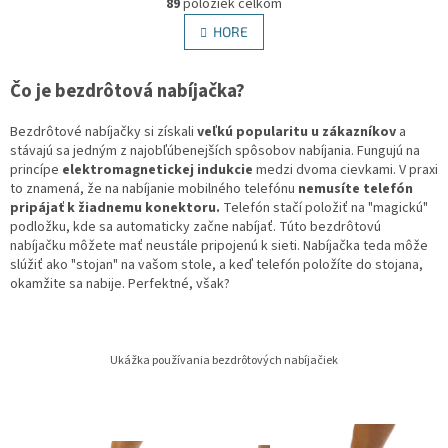
r
89
položiek celkom
v
á
l
HORE
n
á
k
d
o
v
Čo je bezdrôtová nabíjačka?
a
a
c
n
i
Bezdrôtové nabíjačky si získali
veľkú popularitu u zákazníkov
a
i
e
stávajú sa jedným z najobľúbenejších spôsobov nabíjania. Fungujú na
e
p
princípe
elektromagnetickej indukcie
medzi dvoma cievkami. V praxi
r
to znamená, že na nabíjanie mobilného telefónu
nemusíte telefón
v
pripájať k žiadnemu konektoru.
Telefón stačí položiť na "magickú"
k
podložku, kde sa automaticky začne nabíjať. Túto bezdrôtovú
y
nabíjačku môžete mať neustále pripojenú k sieti. Nabíjačka teda môže
v
slúžiť ako "stojan" na vašom stole, a keď telefón položíte do stojana,
ý
okamžite sa nabije. Perfektné, však?
p
i
s
u
Ukážka používania bezdrôtových nabíjačiek