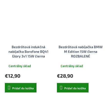
Bezdrôtová indukčná
Bezdrôtová nabíjačka BMW
nabíjačka Borofone BQ41
M Edition 15W čierna
Glory 3v1 15W čierna
ROZBALENÉ
Centrálny sklad
Centrálny sklad
€12,90
€28,90
Pridať do košíka
Pridať do košíka