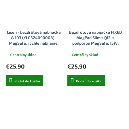
Lisen - bezdrôtová nabíjačka
Bezdrôtová nabíjačka FIXED
W103 (YL0324090008) -
MagPad Slim s Qi2, s
MagSafe, rýchle nabíjanie,
podporou MagSafe, 15W,
3v1, Qi2, s káblom Type-C,
titánová
sieťová nabíjačka - čierna
Centrálny sklad
Centrálny sklad
€25,90
€25,90
Pridať do košíka
Pridať do košíka