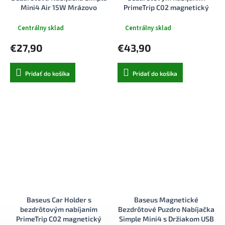
Mini4 Air 15W Mrázovo
PrimeTrip C02 magnetický
Strieborná
úchyt na palubnú dosku 15W
matná sivá
Centrálny sklad
Centrálny sklad
€27,90
€43,90
Pridať do košíka
Pridať do košíka
Baseus Car Holder s
Baseus Magnetické
bezdrôtovým nabíjaním
Bezdrôtové Puzdro Nabíjačka
PrimeTrip C02 magnetický
Simple Mini4 s Držiakom USB