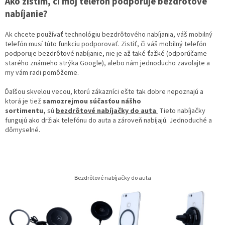
Ako zistím, či môj telefón podporuje bezdrôtové
nabíjanie?
Ak chcete používať technológiu bezdrôtového nabíjania, váš mobilný
telefón musí túto funkciu podporovať. Zistiť, či váš mobilný telefón
podporuje bezdrôtové nabíjanie, nie je až také ťažké (odporúčame
starého známeho strýka Google), alebo nám jednoducho zavolajte a
my vám radi pomôžeme.
Ďalšou skvelou vecou, ktorú zákazníci ešte tak dobre nepoznajú a
ktorá je tiež
samozrejmou súčasťou nášho
sortimentu,
sú
bezdrôtové nabíjačky do auta
.
Tieto nabíjačky
fungujú ako držiak telefónu do auta a zároveň nabíjajú. Jednoduché a
dômyselné.
Bezdrôtové nabíjačky do auta