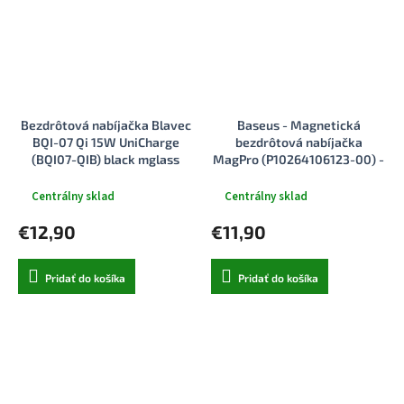
Bezdrôtová nabíjačka Blavec
Baseus - Magnetická
BQI-07 Qi 15W UniCharge
bezdrôtová nabíjačka
(BQI07-QIB) black mglass
MagPro (P10264106123-00) -
pre Apple Watch, USB-C, 2.5W
- Cosmic Black
Centrálny sklad
Centrálny sklad
€12,90
€11,90
Pridať do košíka
Pridať do košíka