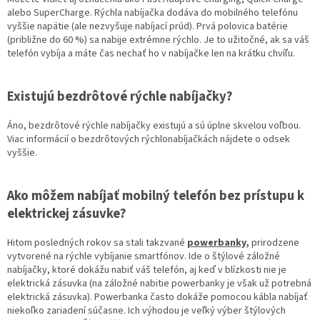
alebo SuperCharge. Rýchla nabíjačka dodáva do mobilného telefónu
vyššie napätie (ale nezvyšuje nabíjací prúd). Prvá polovica batérie
(približne do 60 %) sa nabije extrémne rýchlo. Je to užitočné, ak sa váš
telefón vybíja a máte čas nechať ho v nabíjačke len na krátku chvíľu.
Existujú bezdrôtové rýchle nabíjačky?
Áno, bezdrôtové rýchle nabíjačky existujú a sú úplne skvelou voľbou.
Viac informácií o bezdrôtových rýchlonabíjačkách nájdete o odsek
vyššie.
Ako môžem nabíjať mobilný telefón bez prístupu k
elektrickej zásuvke?
Hitom posledných rokov sa stali takzvané
powerbanky,
prirodzene
vytvorené na rýchle vybíjanie smartfónov. Ide o štýlové záložné
nabíjačky, ktoré dokážu nabiť váš telefón, aj keď v blízkosti nie je
elektrická zásuvka (na záložné nabitie powerbanky je však už potrebná
elektrická zásuvka). Powerbanka často dokáže pomocou kábla nabíjať
niekoľko zariadení súčasne. Ich výhodou je veľký výber štýlových