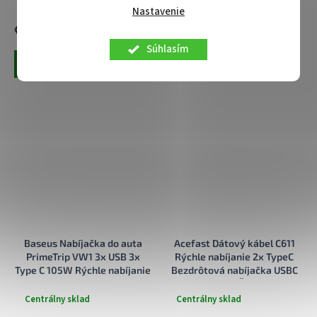
Centrálny sklad
Centrálny sklad
Nastavenie
€25,90
€73,90
Súhlasím
Pridať do košíka
Pridať do košíka
Baseus Nabíjačka do auta
Acefast Dátový kábel C611
PrimeTrip VW1 3x USB 3x
Rýchle nabíjanie 2x TypeC
Type C 105W Rýchle nabíjanie
Bezdrôtová nabíjačka USBC
60W zaťahovací kábel čierna
3v1 12m Čierna
Centrálny sklad
Centrálny sklad