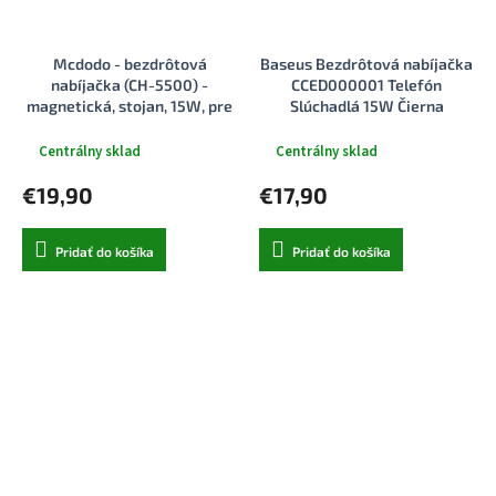
Mcdodo - bezdrôtová
Baseus Bezdrôtová nabíjačka
nabíjačka (CH-5500) -
CCED000001 Telefón
magnetická, stojan, 15W, pre
Slúchadlá 15W Čierna
iPhone, 1m - sivá
Centrálny sklad
Centrálny sklad
€19,90
€17,90
Pridať do košíka
Pridať do košíka