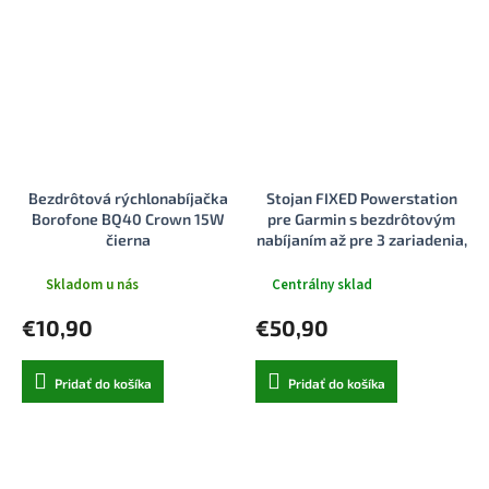
Bezdrôtová rýchlonabíjačka
Stojan FIXED Powerstation
Borofone BQ40 Crown 15W
pre Garmin s bezdrôtovým
čierna
nabíjaním až pre 3 zariadenia,
15W+5W+2.5W, čierny
Skladom u nás
Centrálny sklad
€10,90
€50,90
Pridať do košíka
Pridať do košíka