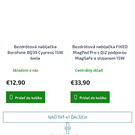
Bezdrôtová nabíjačka
Bezdrôtová nabíjačka FIXED
Borofone BQ39 Cypress 15W
MagPad Pro s Qi2 podporou
biela
MagSafe a stojanom 15W
šedá
Skladom u nás
Centrálny sklad
€12,90
€33,90
Pridať do košíka
Pridať do košíka
NAČÍTAŤ 41 ĎALŠÍCH
S
1
2
t
O