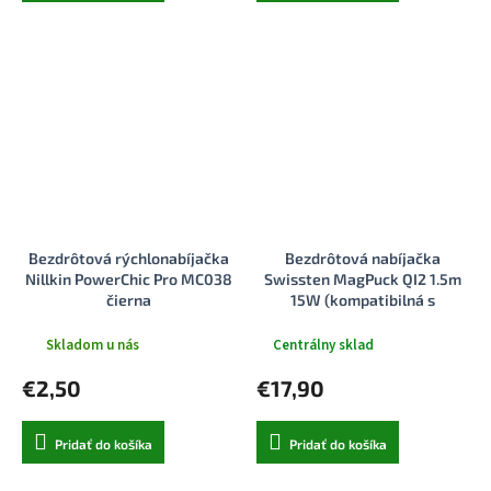
Bezdrôtová rýchlonabíjačka
Bezdrôtová nabíjačka
Nillkin PowerChic Pro MC038
Swissten MagPuck QI2 1.5m
čierna
15W (kompatibilná s
magsafe)
Skladom u nás
Centrálny sklad
€2,50
€17,90
Pridať do košíka
Pridať do košíka