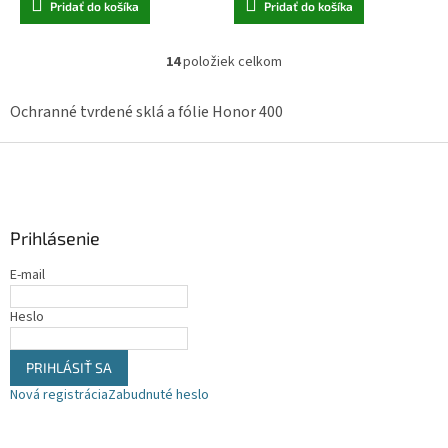
Pridať do košíka
Pridať do košíka
14
položiek celkom
O
v
l
Ochranné tvrdené sklá a fólie Honor 400
á
d
Z
a
á
c
p
i
ä
e
Prihlásenie
t
p
r
i
E-mail
v
e
k
y
Heslo
v
ý
PRIHLÁSIŤ SA
p
i
Nová registrácia
Zabudnuté heslo
s
u