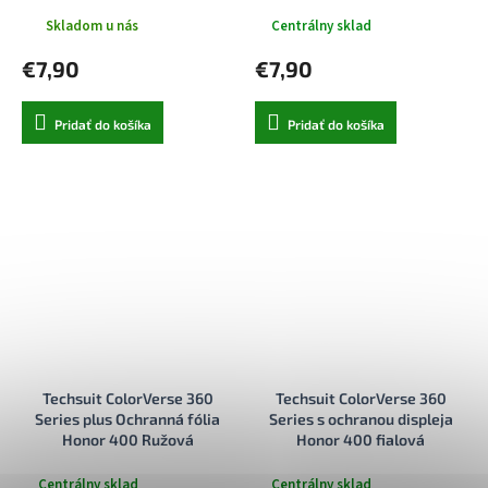
Skladom u nás
Centrálny sklad
€7,90
€7,90
Pridať do košíka
Pridať do košíka
Techsuit ColorVerse 360
Techsuit ColorVerse 360
Series plus Ochranná fólia
Series s ochranou displeja
Honor 400 Ružová
Honor 400 fialová
Centrálny sklad
Centrálny sklad