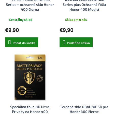
k
o
Series + ochranné sklo Honor
Series plus Ochranná fólia
t
v
400 čierna
Honor 400 Modrá
o
v
Centrálny sklad
Skladom u nás
€9,90
€9,90
Pridať do košíka
Pridať do košíka
Špeciálna fólia HD Ultra
Tvrdené sklo OBAL:ME 5D pre
Privacy na Honor 400
Honor 400 čierne