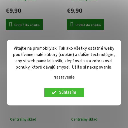
€9,90
€9,90
Pridať do košíka
Pridať do košíka
Vitajte na promobily.sk. Tak ako všetky ostatné weby
používame malé súbory (cookie) a ďalšie technológie,
aby si web pamätal košík, zlepšoval sa a zobrazoval
ponuky, ktoré dávajú zmysel. Užite si nakupovanie.
Nastavenie
Súhlasím
Techsuit ochranné sklo na
Ochrana displeja Premium
fotoaparát Honor 400 čierne
Classic 2 ks Honor 400 číra
Centrálny sklad
Centrálny sklad