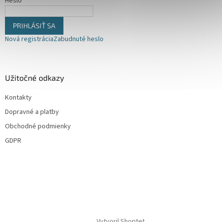
Heslo
y
v
ý
PRIHLÁSIŤ SA
p
Nová registrácia
Zabudnuté heslo
i
s
u
Užitočné odkazy
Kontakty
Dopravné a platby
Obchodné podmienky
GDPR
Vytvoril Shoptet