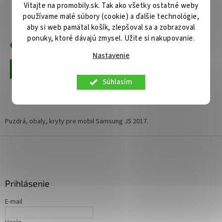
Vitajte na promobily.sk. Tak ako všetky ostatné weby
transparentné
používame malé súbory (cookie) a ďalšie technológie,
Centrálny sklad
aby si web pamätal košík, zlepšoval sa a zobrazoval
ponuky, ktoré dávajú zmysel. Užite si nakupovanie.
€10,90
Nastavenie
Pridať do košíka
Súhlasím
3
položiek celkom
O
v
l
Puzdrá, obaly, kryty pre mobil Samsung J5 2017.
á
d
Z
a
á
c
p
i
ä
e
Prihlásenie
t
p
i
r
E-mail
v
e
k