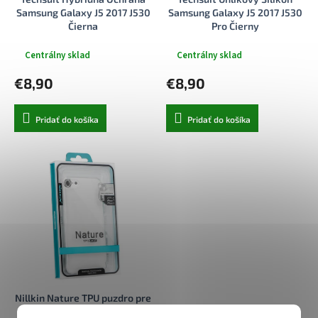
k
o
Samsung Galaxy J5 2017 J530
Samsung Galaxy J5 2017 J530
t
v
Čierna
Pro Čierny
o
v
Centrálny sklad
Centrálny sklad
€8,90
€8,90
Pridať do košíka
Pridať do košíka
Nillkin Nature TPU puzdro pre
Samsung Galaxy J5 (2017)