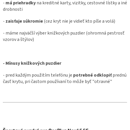
-
má priehradky
na kreditné karty, vizitky, cestovné lístky a iné
drobnosti
-
zaisťuje súkromie
(cez kryt nie je vidieť kto píše a volá)
- máme najväčší výber knižkových puzdier (ohromná pestrosť
vzorov a štýlov)
- Mínusy knižkových puzdier
- pred každým použitím telefónu je
potrebné odklopiť
prednú
časť krytu, pri častom používaní to môže byť "otravné"