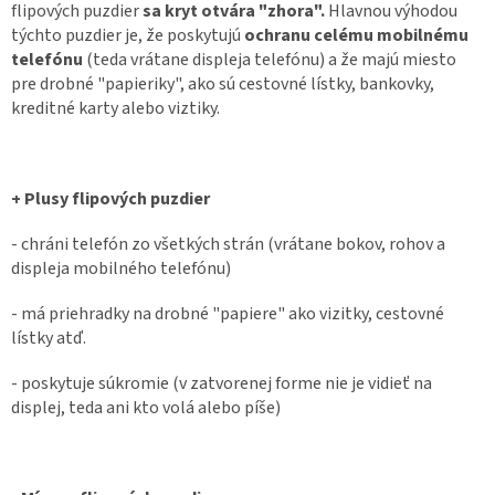
flipových puzdier
sa kryt otvára "zhora".
Hlavnou výhodou
týchto puzdier je, že poskytujú
ochranu celému mobilnému
telefónu
(teda vrátane displeja telefónu) a že majú miesto
pre drobné "papieriky", ako sú cestovné lístky, bankovky,
kreditné karty alebo viztiky.
+ Plusy flipových puzdier
- chráni telefón zo všetkých strán (vrátane bokov, rohov a
displeja mobilného telefónu)
- má priehradky na drobné "papiere" ako vizitky, cestovné
lístky atď.
- poskytuje súkromie (v zatvorenej forme nie je vidieť na
displej, teda ani kto volá alebo píše)