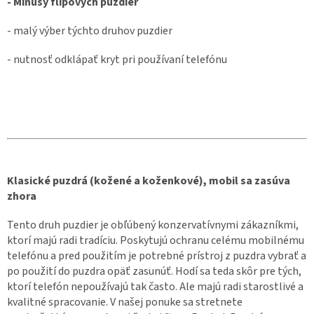
- Mínusy flipových puzdier
- malý výber týchto druhov puzdier
- nutnosť odklápať kryt pri používaní telefónu
Klasické puzdrá (kožené a koženkové), mobil sa zasúva
zhora
Tento druh puzdier je obľúbený konzervatívnymi zákazníkmi,
ktorí majú radi tradíciu. Poskytujú ochranu celému mobilnému
telefónu a pred použitím je potrebné prístroj z puzdra vybrať a
po použití do puzdra opäť zasunúť. Hodí sa teda skôr pre tých,
ktorí telefón nepoužívajú tak často. Ale majú radi starostlivé a
kvalitné spracovanie. V našej ponuke sa stretnete