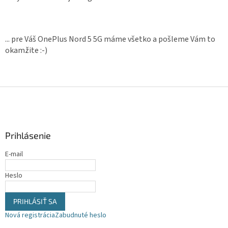
... pre Váš OnePlus Nord 5 5G máme všetko a pošleme Vám to
okamžite :-)
Z
á
p
ä
Prihlásenie
t
i
E-mail
e
Heslo
PRIHLÁSIŤ SA
Nová registrácia
Zabudnuté heslo