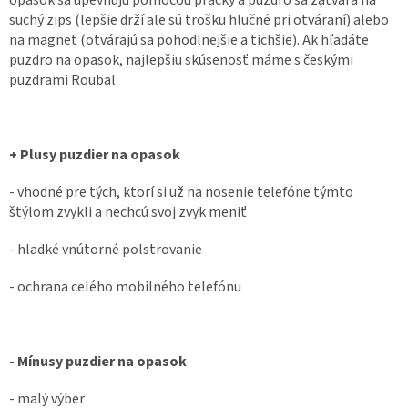
suchý zips (lepšie drží ale sú trošku hlučné pri otváraní) alebo
na magnet (otvárajú sa pohodlnejšie a tichšie). Ak hľadáte
puzdro na opasok, najlepšiu skúsenosť máme s českými
puzdrami Roubal.
+ Plusy puzdier na opasok
- vhodné pre tých, ktorí si už na nosenie telefóne týmto
štýlom zvykli a nechcú svoj zvyk meniť
- hladké vnútorné polstrovanie
- ochrana celého mobilného telefónu
- Mínusy puzdier na opasok
- malý výber