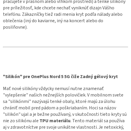
pracujete v prašnom alebo vlhkom prostredí) a tenké silikóny
pre príležitosť, kde chcete nechať vyniknúť dizajn Vášho
telefónu. Zákazníčky tiež radi menia kryt podľa nálady alebo
oblečenia (iný do kaviarne, iný na koncert alebo do
posilňovne).
"Silikón" pre OnePlus Nord 5 5G čiže Zadný gélový kryt
Mať nové silikóny vždycky nemusí nutne znamenať
"vylepšenie" našich nežnejších polovičiek. V mobilnom svete
sa "silikónmi" nazývajú tenké obaly, ktoré majú za úlohu
chrániť mobil pred pádom a poškriabaním. Hoci sa názov
"silikón" ujal a je bežne používaný, v skutočnosti tieto kryty sú
nie zo silikónu ale
TPU materiálu
. Tento materiál sa používa
aj v zdravotníctve pre svoje unikátne vlastnosti. Je netoxický,