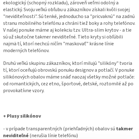
ekologický (schopný rozkladu), zároveň veľmi odolný a
elastický. Svoju veľkú obľubu u zákazníkov získali kvôli svojej
"neviditeľnosti". Sú tenké, jednoducho sa "pricvaknú" na zadnú
stranu mobilného telefónu a chráni tiež boky a rohy telefónov.
V našej ponuke máme aj kolekciu tzv. Ultra-slim krytov - a tie
sú už skutočne takmer neviditeľné. Tieto kryty si obľúbili
najmä tí, ktorí nechcú ničím "maskovať" krásne línie
moderných telefónov.
Druhú veľkú skupinu zákazníkov, ktorí milujú "silikóny" tvoria
tí, ktorí oceňujú obrovskú ponuku designov a potlačí. V ponuke
silikónových obalov máme snáď naozaj všetky možné potlače:
od romantických, cez etno, športové, detské, roztomilé až po
provokatívne vzory.
+ Plusy silikónov
- v prípade transparentných (priehľadných) obalov sú
takmer
neviditeľné
(nerušia línie telefónu)