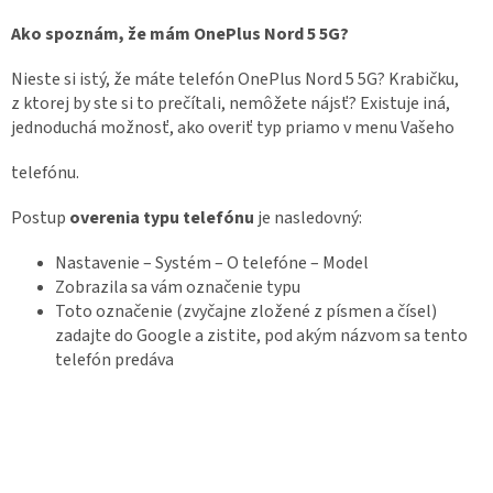
Ako spoznám, že mám OnePlus Nord 5 5G?
Nieste si istý, že máte telefón OnePlus Nord 5 5G? Krabičku,
z ktorej by ste si to prečítali, nemôžete nájsť? Existuje iná,
jednoduchá možnosť, ako overiť typ priamo v menu Vašeho
telefónu.
Postup
overenia typu telefónu
je nasledovný:
Nastavenie – Systém – O telefóne – Model
Zobrazila sa vám označenie typu
Toto označenie (zvyčajne zložené z písmen a čísel)
zadajte do Google a zistite, pod akým názvom sa tento
telefón predáva