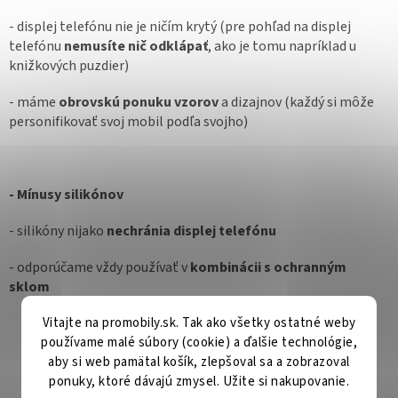
- displej telefónu nie je ničím krytý (pre pohľad na displej
telefónu
nemusíte nič odklápať
, ako je tomu napríklad u
knižkových puzdier)
- máme
obrovskú ponuku vzorov
a dizajnov (každý si môže
personifikovať svoj mobil podľa svojho)
- Mínusy silikónov
- silikóny nijako
nechránia displej telefónu
- odporúčame vždy používať v
kombinácii s ochranným
sklom
Vitajte na promobily.sk. Tak ako všetky ostatné weby
používame malé súbory (cookie) a ďalšie technológie,
aby si web pamätal košík, zlepšoval sa a zobrazoval
ponuky, ktoré dávajú zmysel. Užite si nakupovanie.