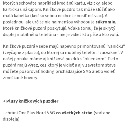
ktorých schováte napríklad kreditnú kartu, vizitky, alebo
kartičku s nákupom. Knižkové puzdro tak môže slúžiť ako
malá kabelka (keď so sebou nechcete nosiť nič viac). A
poslednou, ale určite nie najmenšou výhodou je
súkromie,
ktoré knižkové puzdrá poskytujú. Vďaka tomu, že je skrytý
displej mobilného telefónu - nie je vidieť kto píše a kto volá.
Knižkové puzdrá v sebe majú napevno primontovanú "vaničku"
(zvyčajne z plastu), do ktorej sa mobilný telefón "zacvakne". V
našej ponuke máme aj knižkové puzdrá s "okienkom". Tieto
puzdrá majú výrez, cez ktorý je vidieť a aj v zavretom stave
môžete pozorovať hodiny, prichádzajúce SMS alebo vidieť
zmeškané hovory.
+ Plusy knižkových puzdier
- chráni OnePlus Nord 5 5G
zo všetkých strán
(vrátane
displeja)