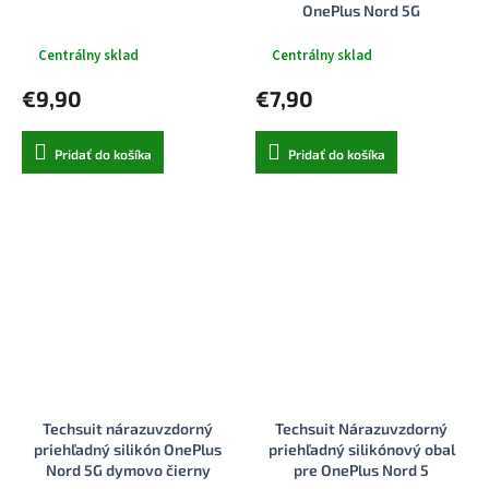
OnePlus Nord 5G
transparentný
Centrálny sklad
Centrálny sklad
€9,90
€7,90
Pridať do košíka
Pridať do košíka
Techsuit nárazuvzdorný
Techsuit Nárazuvzdorný
priehľadný silikón OnePlus
priehľadný silikónový obal
Nord 5G dymovo čierny
pre OnePlus Nord 5