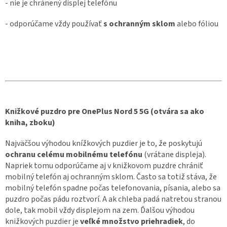
- nie je chránený displej telefónu
- odporúčame vždy používať
s ochranným sklom
alebo fóliou
Knižkové puzdro pre OnePlus Nord 5 5G (otvára sa ako
kniha, zboku)
Najväčšou výhodou knížkových puzdier je to, že poskytujú
ochranu celému mobilnému telefónu
(vrátane displeja).
Napriek tomu odporúčame aj v knižkovom puzdre chrániť
mobilný telefón aj ochranným sklom. Často sa totiž stáva, že
mobilný telefón spadne počas telefonovania, písania, alebo sa
puzdro počas pádu roztvorí. A ak chleba padá natretou stranou
dole, tak mobil vždy displejom na zem. Ďalšou výhodou
knižkových puzdier je
veľké množstvo priehradiek
, do