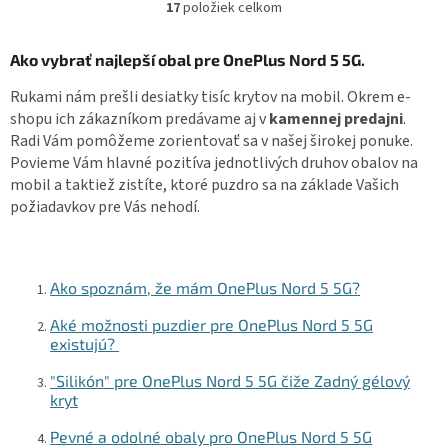
17
položiek celkom
O
v
l
Ako vybrať najlepší obal pre OnePlus Nord 5 5G.
á
d
Rukami nám prešli desiatky tisíc krytov na mobil. Okrem e-
a
shopu ich zákazníkom predávame aj v
kamennej predajni
.
c
Radi Vám pomôžeme zorientovať sa v našej širokej ponuke.
i
Povieme Vám hlavné pozitíva jednotlivých druhov obalov na
e
mobil a taktiež zistíte, ktoré puzdro sa na základe Vašich
p
r
požiadavkov pre Vás nehodí.
v
k
y
v
Ako spoznám, že mám OnePlus Nord 5 5G?
ý
p
Aké možnosti puzdier pre OnePlus Nord 5 5G
i
existujú?
s
u
"Silikón" pre OnePlus Nord 5 5G čiže Zadný gélový
kryt
Pevné a odolné obaly pro OnePlus Nord 5 5G