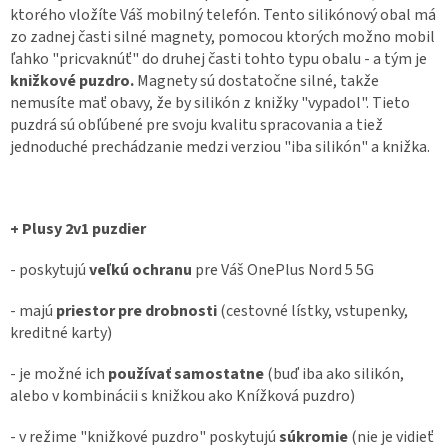
ktorého vložíte Váš mobilný telefón. Tento silikónový obal má
zo zadnej časti silné magnety, pomocou ktorých možno mobil
ľahko "pricvaknúť" do druhej časti tohto typu obalu - a tým je
knižkové puzdro.
Magnety sú dostatočne silné, takže
nemusíte mať obavy, že by silikón z knižky "vypadol". Tieto
puzdrá sú obľúbené pre svoju kvalitu spracovania a tiež
jednoduché prechádzanie medzi verziou "iba silikón" a knižka.
+ Plusy 2v1 puzdier
- poskytujú
veľkú ochranu
pre Váš OnePlus Nord 5 5G
- majú
priestor pre drobnosti
(cestovné lístky, vstupenky,
kreditné karty)
- je možné ich
používať samostatne
(buď iba ako silikón,
alebo v kombinácii s knižkou ako Knížková puzdro)
- v režime "knižkové puzdro" poskytujú
súkromie
(nie je vidieť