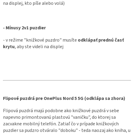
na displej, kto píše alebo volá)
- Mínusy 2v1 puzdier
- v režime "knižkové puzdro" musíte
odklápať prednú časť
krytu
, aby ste videli na displej
Flipové puzdrá pre OnePlus Nord 5 5G (odklápa sa zhora)
Flipová puzdrá majú podobne ako knižkové puzdrá v sebe
napevno primontovanú plastovú "vaničku", do ktorej sa
zacvakne mobilný telefón. Zatiaľ čo v prípade knižkových
puzdier sa pudzro otváralo "doboku" - teda naozaj ako kniha, u