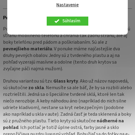
Nastavenie
Pevné a odolné obaly pre OnePlus Nord 5 5G
Súhlasím
Podobne ako u silikónov aj tieto obaly sa "zacvaknú" na zadnú
stranu mobilného telefónu a chránia tak zadnú stranu, ale aj
boky telefónu pred pádom a poškriabaním. Sú ale z
pevnejšieho materiálu
. V ponuke máme najčastejšie dva
druhy pevných obalov. Jedny sú z tvrdeného plastu a aj na
pohľad vyzerajú masívne a odolne (tento druh krytov sa
zvyčajne páči najmä mužom).
Druhou variantou sú tzv.
Glass kryty
. Ako už názov napovedá,
sú skutočne
zo skla
. Nemusíte sa ale báť, že by sa rozbili alebo
roztrieštili. Jedná sa o špeciálne tvrdené sklá, ktoré len tak
niečo nerozbije. A keby náhodou áno (napríklad do nich silne
udriete kladivom), nestane sa kryt nebezpečným (podobne
ako napríklad u skla v aute). Zadná časť je teda sklenená a boky
sú z pružného plastu. Tieto kryty sú skutočne
nádherné na
pohľad
. Ich potlač je totiž úplne ostrá, farby jasné a sklo
prepožičiava puzdru luxusný vzhľad. Bohužiaľ sa do fotky na e-