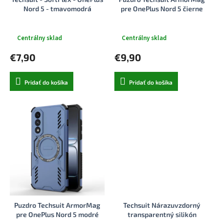
k
o
Nord 5 - tmavomodrá
pre OnePlus Nord 5 čierne
t
v
o
v
Centrálny sklad
Centrálny sklad
€7,90
€9,90
Pridať do košíka
Pridať do košíka
Puzdro Techsuit ArmorMag
Techsuit Nárazuvzdorný
pre OnePlus Nord 5 modré
transparentný silikón