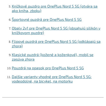
Knižkové puzdro pre OnePlus Nord 5 5G (otvára sa
ako kniha, zboku)
Športovné puzdrá pre OnePlus Nord 5 5G
Obaly 2v1 pre OnePlus Nord 5 5G (obsahujú silikón v
knižkovom puzdre)
Flipové puzdrá pre OnePlus Nord 5 5G (odklápajú sa
zhora)
Klasické puzdrá (kožené a koženkové), mobil se
zasúva zhora
Pouzdrá na opasok pro OnePlus Nord 5 5G
Dalšie varianty vhodné pre OnePlus Nord 5 5G:
vodeodolné, na bicykel, na motorku