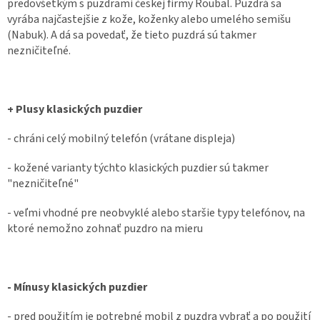
predovšetkým s puzdrami českej firmy Roubal. Puzdrá sa
vyrába najčastejšie z kože, koženky alebo umelého semišu
(Nabuk). A dá sa povedať, že tieto puzdrá sú takmer
nezničiteľné.
+ Plusy klasických puzdier
- chráni celý mobilný telefón (vrátane displeja)
- kožené varianty týchto klasických puzdier sú takmer
"nezničiteľné"
- veľmi vhodné pre neobvyklé alebo staršie typy telefónov, na
ktoré nemožno zohnať puzdro na mieru
- Mínusy klasických puzdier
- pred použitím je potrebné mobil z puzdra vybrať a po použití