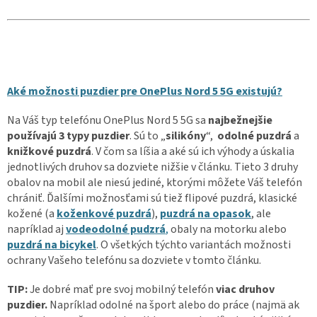
Aké možnosti puzdier pre OnePlus Nord 5 5G existujú?
Na Váš typ telefónu OnePlus Nord 5 5G sa
najbežnejšie
používajú 3 typy puzdier
. Sú to „
silikóny
“,
odolné puzdrá
a
knižkové puzdrá
. V čom sa líšia a aké sú ich výhody a úskalia
jednotlivých druhov sa dozviete nižšie v článku. Tieto 3 druhy
obalov na mobil ale niesú jediné, ktorými môžete Váš telefón
chrániť. Ďalšími možnosťami sú tiež flipové puzdrá, klasické
kožené (a
koženkové puzdrá
),
puzdrá na opasok
, ale
napríklad aj
vodeodolné pudzrá
,
obaly na motorku alebo
puzdrá na bicykel
. O všetkých týchto variantách možnosti
ochrany Vašeho telefónu sa dozviete v tomto článku.
TIP:
Je dobré mať pre svoj mobilný telefón
viac druhov
puzdier.
Napríklad odolné na šport alebo do práce (najmä ak