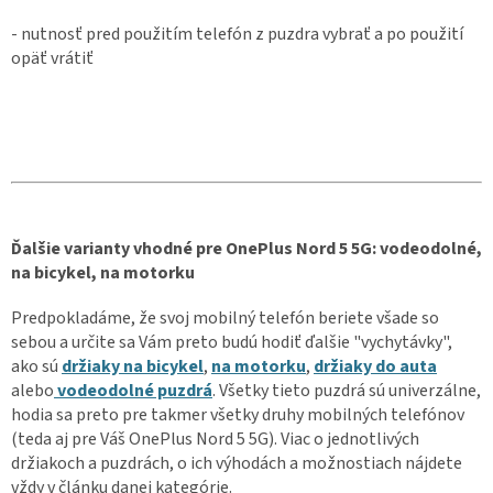
- nutnosť pred použitím telefón z puzdra vybrať a po použití
opäť vrátiť
Ďalšie varianty vhodné pre OnePlus Nord 5 5G: vodeodolné,
na bicykel, na motorku
Predpokladáme, že svoj mobilný telefón beriete všade so
sebou a určite sa Vám preto budú hodiť ďalšie "vychytávky",
ako sú
držiaky na bicykel
,
na motorku
,
držiaky do auta
alebo
vodeodolné puzdrá
. Všetky tieto puzdrá sú univerzálne,
hodia sa preto pre takmer všetky druhy mobilných telefónov
(teda aj pre Váš OnePlus Nord 5 5G). Viac o jednotlivých
držiakoch a puzdrách, o ich výhodách a možnostiach nájdete
vždy v článku danej kategórie.