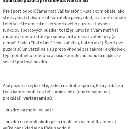
Športové puzdrá pre OnePlus Nord 5 5G
Pre šport odporúčame mať Váš telefón v klasickom obale, ako
ste zvyknutí (ideálne silikón alebo pevný obal) a v tomto obale
telefón ešte umiestniť do športového puzdra. Hlavnou
funkciou športových puzdier totiž je, umožniť Vám mať Váš
mobilný telefón stále pri sebe a pritom mať voľné ruky (a
nemať žiadnu "batožinu" teda kabelku, batoh atď.). Športové
puzdra sú univerzálne a sú preto vhodné pre takmer akýkoľvek
typ mobilného telefónu a našu kompletnú ponuku nájdete v
sekcii športové puzdrá.
Aké puzdro si vyberiete, záleží na druhu športu, ktorý robíte a
teda kam si mobil na tele umiestnite (aby čo najmenej
prekážal).
Variantami sú
:
- puzdro na mobil na paži
- puzdrá na mobil okolo pása (malé len na mobil, alebo aj
veľké napríklad aj na fľašu s vodou)