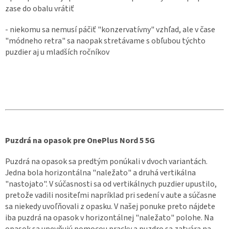
zase do obalu vrátiť
- niekomu sa nemusí páčiť "konzervatívny" vzhľad, ale v čase
"módneho retra" sa naopak stretávame s obľubou týchto
puzdier aj u mladších ročníkov
Puzdrá na opasok pre OnePlus Nord 5 5G
Puzdrá na opasok sa predtým ponúkali v dvoch variantách.
Jedna bola horizontálna "naležato" a druhá vertikálna
"nastojato". V súčasnosti sa od vertikálnych puzdier upustilo,
pretože vadili nositeľmi napríklad pri sedení v aute a súčasne
sa niekedy uvoľňovali z opasku. V našej ponuke preto nájdete
iba puzdrá na opasok v horizontálnej "naležato" polohe. Na
opasok sa upevňujú pomocou pracky a puzdro sa zatvára na