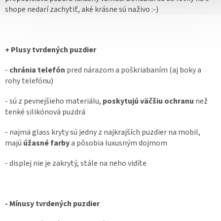
shope nedarí zachytiť, aké krásne sú naživo :-)
+ Plusy tvrdených puzdier
-
chránia telefón
pred nárazom a poškriabaním (aj boky a
rohy telefónu)
- sú z pevnejšieho materiálu,
poskytujú väčšiu ochranu
než
tenké silikónová puzdrá
- najmä glass kryty sú jedny z najkrajších puzdier na mobil,
majú
úžasné farby
a pôsobia luxusným dojmom
- displej nie je zakrytý, stále na neho vidíte
- Mínusy tvrdených puzdier