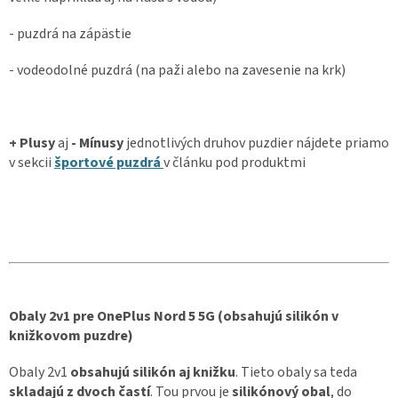
- puzdrá na zápästie
- vodeodolné puzdrá (na paži alebo na zavesenie na krk)
+ Plusy
aj
- Mínusy
jednotlivých druhov puzdier nájdete priamo
v sekcii
športové puzdrá
v článku pod produktmi
Obaly 2v1 pre OnePlus Nord 5 5G (obsahujú silikón v
knižkovom puzdre)
Obaly 2v1
obsahujú silikón aj knižku
. Tieto obaly sa teda
skladajú z dvoch častí
. Tou prvou je
silikónový obal
, do