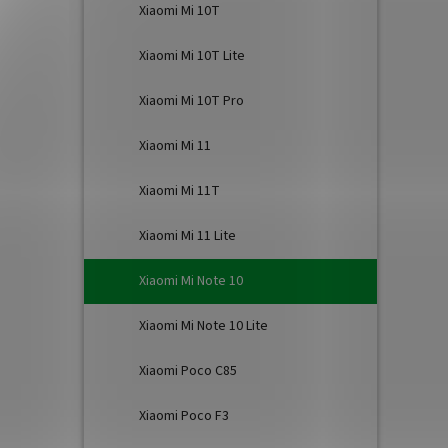
Xiaomi Mi 10T
Xiaomi Mi 10T Lite
Xiaomi Mi 10T Pro
Xiaomi Mi 11
Xiaomi Mi 11T
Xiaomi Mi 11 Lite
Xiaomi Mi Note 10
Xiaomi Mi Note 10 Lite
Xiaomi Poco C85
Xiaomi Poco F3