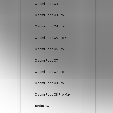
Xiaomi Poco X3
Xiaomi Poco X3 Pro
Xiaomi Poco X4 Pro 5G
Xiaomi Poco X5 Pro 5G
Xiaomi Poco X6 Pro 5G
Xiaomi Poco X7
Xiaomi Poco X7 Pro
Xiaomi Poco X8 Pro
Xiaomi Poco X8 Pro Max
Redmi 4X