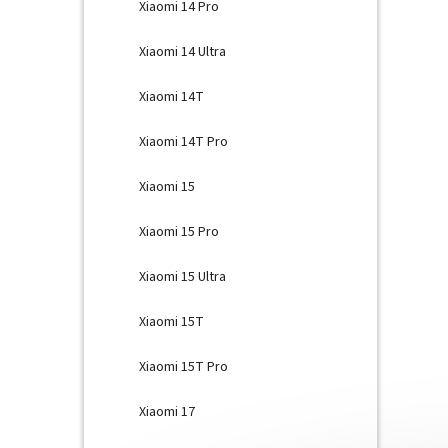
Xiaomi 14 Pro
Xiaomi 14 Ultra
Xiaomi 14T
Xiaomi 14T Pro
Xiaomi 15
Xiaomi 15 Pro
Xiaomi 15 Ultra
Xiaomi 15T
Xiaomi 15T Pro
Xiaomi 17