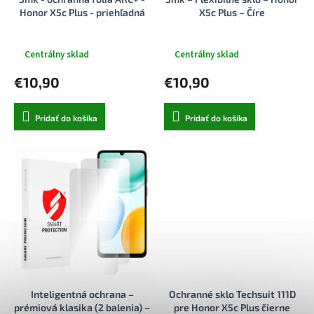
k
o
Honor X5c Plus - priehľadná
X5c Plus – Číre
t
v
o
v
Centrálny sklad
Centrálny sklad
€10,90
€10,90
Pridať do košíka
Pridať do košíka
Inteligentná ochrana –
Ochranné sklo Techsuit 111D
prémiová klasika (2 balenia) –
pre Honor X5c Plus čierne