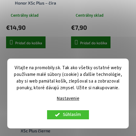
Honor X5c Plus – číra
Centrálny sklad
Centrálny sklad
€14,90
€7,90
Pridať do košíka
Pridať do košíka
Vitajte na promobily.sk. Tak ako všetky ostatné weby
používame malé súbory (cookie) a ďalšie technológie,
aby si web pamätal košík, zlepšoval sa a zobrazoval
ponuky, ktoré dávajú zmysel. Užite si nakupovanie.
Nastavenie
Súhlasím
Ochranné sklo Techsuit 111D
Špeciálna fólia HD Ultra na
Privacy Full Glue pre Honor
Honor X5c Plus
X5c Plus čierne