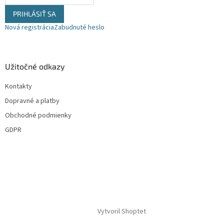
ý
PRIHLÁSIŤ SA
p
i
Nová registrácia
Zabudnuté heslo
s
u
Užitočné odkazy
Kontakty
Dopravné a platby
Obchodné podmienky
GDPR
Vytvoril Shoptet