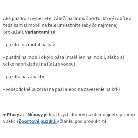
Aké puzdro si vyberiete, záleží na druhu športu, ktorý robíte a
teda kam si mobil na tele umiestnite (aby čo najmenej
prekážal).
Variantami sú
:
- puzdro na mobil na paži
- puzdrá na mobil okolo pása (malé len na mobil, alebo aj
veľké napríklad aj na fľašu s vodou)
- puzdrá na zápästie
- vodeodolné puzdrá (na paži alebo na zavesenie na krk)
+ Plusy
aj
- Mínusy
jednotlivých druhov puzdier nájdete priamo
v sekcii
športové puzdrá
v článku pod produktmi