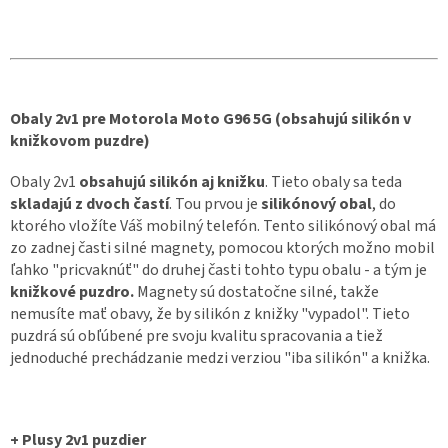
Obaly 2v1 pre Motorola Moto G96 5G (obsahujú silikón v
knižkovom puzdre)
Obaly 2v1
obsahujú silikón aj knižku
. Tieto obaly sa teda
skladajú z dvoch častí
. Tou prvou je
silikónový obal
, do
ktorého vložíte Váš mobilný telefón. Tento silikónový obal má
zo zadnej časti silné magnety, pomocou ktorých možno mobil
ľahko "pricvaknúť" do druhej časti tohto typu obalu - a tým je
knižkové puzdro.
Magnety sú dostatočne silné, takže
nemusíte mať obavy, že by silikón z knižky "vypadol". Tieto
puzdrá sú obľúbené pre svoju kvalitu spracovania a tiež
jednoduché prechádzanie medzi verziou "iba silikón" a knižka.
+ Plusy 2v1 puzdier