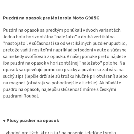
Puzdrá na opasok pre Motorola Moto G96 5G
Puzdrá na opasok sa predtým ponúkali v dvoch variantách.
Jedna bola horizontálna "naležato" a druhá vertikálna
"nastojato". V súčasnosti sa od vertikálnych puzdier upustilo,
pretože vadili nositeľmi napríklad pri sedení v aute a súčasne
sa niekedy uvoľňovali z opasku. V našej ponuke preto nájdete
iba puzdrá na opasok v horizontálnej "naležato" polohe. Na
opasok sa upevňujú pomocou pracky a puzdro sa zatvára na
suchý zips (lepšie drží ale sú trošku hlučné pri otváraní) alebo
na magnet (otvárajú sa pohodlnejšie a tichšie). Ak hľadáte
puzdro na opasok, najlepšiu skúsenosť máme s českými
puzdrami Roubal.
+ Plusy puzdier na opasok
- vhodné pre tých, ktorí si už na nosenie telefóne týmto