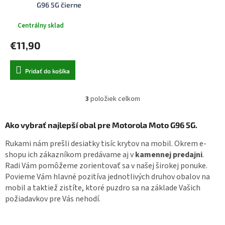
G96 5G čierne
Centrálny sklad
€11,90
Pridať do košíka
3
položiek celkom
O
v
l
Ako vybrať najlepší obal pre Motorola Moto G96 5G.
á
d
Rukami nám prešli desiatky tisíc krytov na mobil. Okrem e-
a
shopu ich zákazníkom predávame aj v
kamennej predajni
.
c
Radi Vám pomôžeme zorientovať sa v našej širokej ponuke.
i
Povieme Vám hlavné pozitíva jednotlivých druhov obalov na
e
mobil a taktiež zistíte, ktoré puzdro sa na základe Vašich
p
r
požiadavkov pre Vás nehodí.
v
k