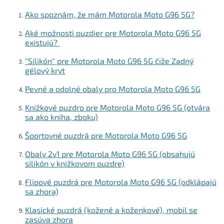
y
v
Ako spoznám, že mám Motorola Moto G96 5G?
ý
p
Aké možnosti puzdier pre Motorola Moto G96 5G
i
existujú?
s
u
"Silikón" pre Motorola Moto G96 5G čiže Zadný
gélový kryt
Pevné a odolné obaly pro Motorola Moto G96 5G
Knižkové puzdro pre Motorola Moto G96 5G (otvára
sa ako kniha, zboku)
Športovné puzdrá pre Motorola Moto G96 5G
Obaly 2v1 pre Motorola Moto G96 5G (obsahujú
silikón v knižkovom puzdre)
Flipové puzdrá pre Motorola Moto G96 5G (odklápajú
sa zhora)
Klasické puzdrá (kožené a koženkové), mobil se
zasúva zhora