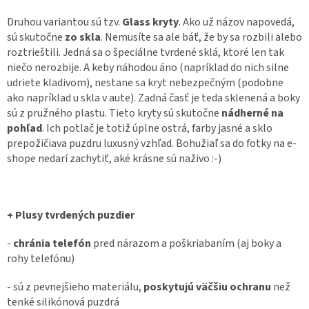
Druhou variantou sú tzv.
Glass kryty
. Ako už názov napovedá,
sú skutočne
zo skla
. Nemusíte sa ale báť, že by sa rozbili alebo
roztrieštili. Jedná sa o špeciálne tvrdené sklá, ktoré len tak
niečo nerozbije. A keby náhodou áno (napríklad do nich silne
udriete kladivom), nestane sa kryt nebezpečným (podobne
ako napríklad u skla v aute). Zadná časť je teda sklenená a boky
sú z pružného plastu. Tieto kryty sú skutočne
nádherné na
pohľad
. Ich potlač je totiž úplne ostrá, farby jasné a sklo
prepožičiava puzdru luxusný vzhľad. Bohužiaľ sa do fotky na e-
shope nedarí zachytiť, aké krásne sú naživo :-)
+ Plusy tvrdených puzdier
-
chránia telefón
pred nárazom a poškriabaním (aj boky a
rohy telefónu)
- sú z pevnejšieho materiálu,
poskytujú väčšiu ochranu
než
tenké silikónová puzdrá