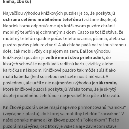
kniha, zboku)
Najväčšou výhodou knížkových puzdier je to, že poskytujú
ochranu celému mobilnému telefónu
(vrátane displeja).
Napriek tomu odporúčame aj v knižkovom puzdre chrániť
mobilný telefón aj ochranným sklom. Často sa totiž stáva, že
mobilný telefón spadne počas telefonovania, písania, alebo sa
puzdro počas pádu roztvorí. A ak chleba padá natretou stranou
dole, tak mobil vždy displejom na zem. Ďalšou výhodou
knižkových puzdier je
veľké množstvo priehradiek
, do
ktorých schováte napríklad kreditnú kartu, vizitky, alebo
kartičku s nákupom. Knižkové puzdro tak môže slúžiť ako
malá kabelka (keď so sebou nechcete nosiť nič viac). A
poslednou, ale určite nie najmenšou výhodou je
súkromie,
ktoré knižkové puzdrá poskytujú. Vďaka tomu, že je skrytý
displej mobilného telefónu - nie je vidieť kto píše a kto volá.
Knižkové puzdrá v sebe majú napevno primontovanú "vaničku"
(zvyčajne z plastu), do ktorej sa mobilný telefón "zacvakne". V
našej ponuke máme aj knižkové puzdrá s "okienkom". Tieto
puzdrá majú výrez, cez ktorý je vidieť a aj v zavretom stave