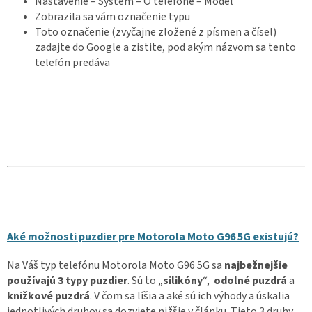
Nastavenie – Systém – O telefóne – Model
Zobrazila sa vám označenie typu
Toto označenie (zvyčajne zložené z písmen a čísel)
zadajte do Google a zistite, pod akým názvom sa tento
telefón predáva
Aké možnosti puzdier pre Motorola Moto G96 5G existujú?
Na Váš typ telefónu Motorola Moto G96 5G sa
najbežnejšie
používajú 3 typy puzdier
. Sú to „
silikóny
“,
odolné puzdrá
a
knižkové puzdrá
. V čom sa líšia a aké sú ich výhody a úskalia
jednotlivých druhov sa dozviete nižšie v článku. Tieto 3 druhy