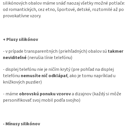
silikónových obalov máme snáď naozaj všetky možné potlače:
od romantických, cez etno, športové, detské, roztomilé až po
provokatívne vzory.
+ Plusy silikónov
- v prípade transparentných (priehľadných) obalov sú
takmer
neviditeľné
(nerušia línie telefónu)
- displej telefónu nie je ničím krytý (pre pohľad na displej
telefónu
nemusíte nič odklápať
, ako je tomu napríklad u
knižkových puzdier)
- máme
obrovskú ponuku vzorov
a dizajnov (každý si môže
personifikovať svoj mobil podľa svojho)
- Mínusy silikónov