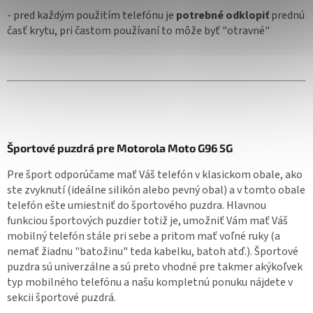
- pred každým použitím telefónu je
potrebné odklopiť
prednú
časť krytu, pri častom používaní to môže byť "otravné"
Športové puzdrá pre Motorola Moto G96 5G
Pre šport odporúčame mať Váš telefón v klasickom obale, ako
ste zvyknutí (ideálne silikón alebo pevný obal) a v tomto obale
telefón ešte umiestniť do športového puzdra. Hlavnou
funkciou športových puzdier totiž je, umožniť Vám mať Váš
mobilný telefón stále pri sebe a pritom mať voľné ruky (a
nemať žiadnu "batožinu" teda kabelku, batoh atď.). Športové
puzdra sú univerzálne a sú preto vhodné pre takmer akýkoľvek
typ mobilného telefónu a našu kompletnú ponuku nájdete v
sekcii športové puzdrá.