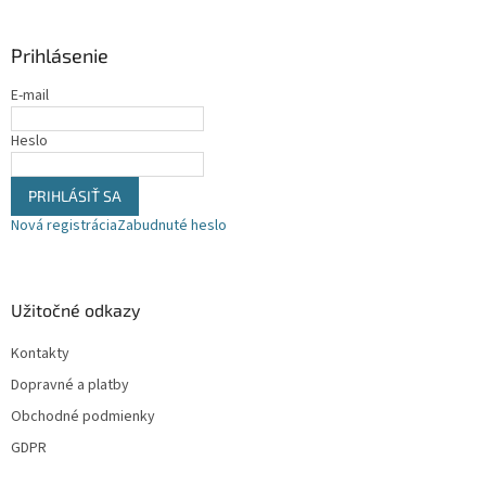
p
ä
Prihlásenie
t
i
E-mail
e
Heslo
PRIHLÁSIŤ SA
Nová registrácia
Zabudnuté heslo
Užitočné odkazy
Kontakty
Dopravné a platby
Obchodné podmienky
GDPR