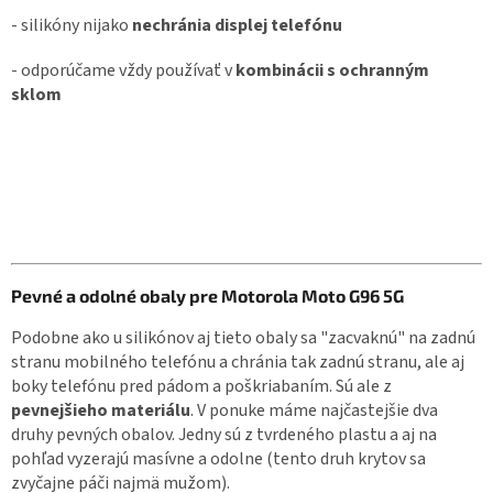
- silikóny nijako
nechránia displej telefónu
- odporúčame vždy používať v
kombinácii s ochranným
sklom
Pevné a odolné obaly pre Motorola Moto G96 5G
Podobne ako u silikónov aj tieto obaly sa "zacvaknú" na zadnú
stranu mobilného telefónu a chránia tak zadnú stranu, ale aj
boky telefónu pred pádom a poškriabaním. Sú ale z
pevnejšieho materiálu
. V ponuke máme najčastejšie dva
druhy pevných obalov. Jedny sú z tvrdeného plastu a aj na
pohľad vyzerajú masívne a odolne (tento druh krytov sa
zvyčajne páči najmä mužom).