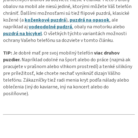
obalov na mobil ale niesú jediné, ktorými môžete Váš telefón
chrániť. Ďalšími možnosťami sú tiež flipové puzdrá, klasické
kožené (a
koženkové puzdrá
),
puzdrá na opasok
, ale
napríklad aj
vodeodolné pudzrá
,
obaly na motorku alebo
puzdrá na bicykel
. O všetkých týchto variantách možnosti
ochrany Vašeho telefónu sa dozviete v tomto článku.
TIP:
Je dobré mať pre svoj mobilný telefón
viac druhov
puzdier.
Napríklad odolné na šport alebo do práce (najmä ak
pracujete v prašnom alebo vlhkom prostredí) a tenké silikóny
pre príležitosť, kde chcete nechať vyniknúť dizajn Vášho
telefónu. Zákazníčky tiež radi menia kryt podľa nálady alebo
oblečenia (iný do kaviarne, iný na koncert alebo do
posilňovne).