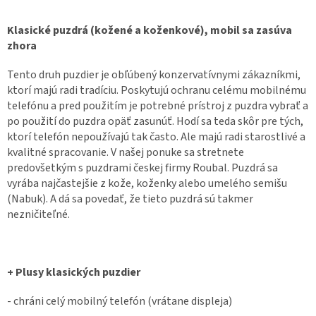
Klasické puzdrá (kožené a koženkové), mobil sa zasúva
zhora
Tento druh puzdier je obľúbený konzervatívnymi zákazníkmi,
ktorí majú radi tradíciu. Poskytujú ochranu celému mobilnému
telefónu a pred použitím je potrebné prístroj z puzdra vybrať a
po použití do puzdra opäť zasunúť. Hodí sa teda skôr pre tých,
ktorí telefón nepoužívajú tak často. Ale majú radi starostlivé a
kvalitné spracovanie. V našej ponuke sa stretnete
predovšetkým s puzdrami českej firmy Roubal. Puzdrá sa
vyrába najčastejšie z kože, koženky alebo umelého semišu
(Nabuk). A dá sa povedať, že tieto puzdrá sú takmer
nezničiteľné.
+ Plusy klasických puzdier
- chráni celý mobilný telefón (vrátane displeja)