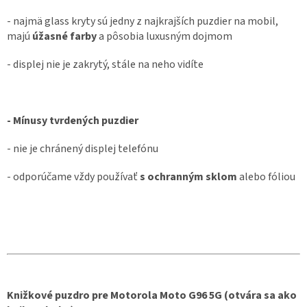
- najmä glass kryty sú jedny z najkrajších puzdier na mobil,
majú
úžasné farby
a pôsobia luxusným dojmom
- displej nie je zakrytý, stále na neho vidíte
- Mínusy tvrdených puzdier
- nie je chránený displej telefónu
- odporúčame vždy používať
s ochranným sklom
alebo fóliou
Knižkové puzdro pre Motorola Moto G96 5G (otvára sa ako