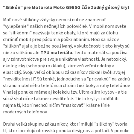
"Silikón" pre Motorola Moto G96 5G čiže Zadný gélový kryt
Mať nové silikóny vždycky nemusí nutne znamenať
"vylepšenie" našich nežnejších polovičiek. V mobilnom svete
sa "silikónmi" nazývajú tenké obaly, ktoré majú za úlohu
chrániť mobil pred pádom a poškriabaním. Hoci sa názov
"silikón" ujal a je bežne používaný, v skutočnosti tieto kryty sú
nie zo silikónu ale
TPU materiálu
. Tento materiál sa používa
aj v zdravotníctve pre svoje unikátne vlastnosti. Je netoxický,
ekologický (schopný rozkladu), zároveň veľmi odolný a
elastický. Svoju veľkú obľubu u zákazníkov získali kvôli svojej
"neviditeľnosti". Sú tenké, jednoducho sa "pricvaknú" na zadnú
stranu mobilného telefónu a chráni tiež boky a rohy telefónov.
V našej ponuke máme aj kolekciu tzv. Ultra-slim krytov - a tie
sú už skutočne takmer neviditeľné. Tieto kryty si obľúbili
najmä tí, ktorí nechcú ničím "maskovať" krásne línie
moderných telefónov.
Druhú veľkú skupinu zákazníkov, ktorí milujú "silikóny" tvoria
tí, ktorí oceňujú obrovskú ponuku designov a potlačí. V ponuke