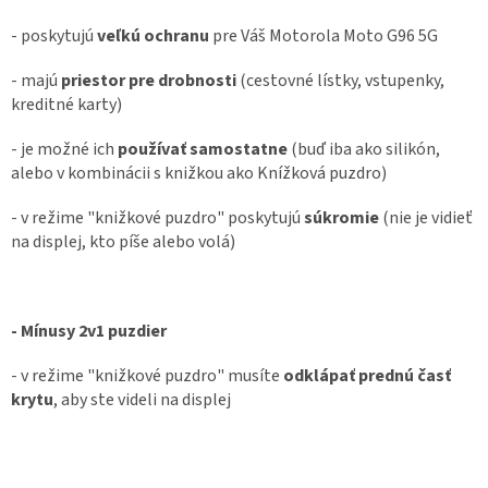
- poskytujú
veľkú ochranu
pre Váš Motorola Moto G96 5G
- majú
priestor pre drobnosti
(cestovné lístky, vstupenky,
kreditné karty)
- je možné ich
používať samostatne
(buď iba ako silikón,
alebo v kombinácii s knižkou ako Knížková puzdro)
- v režime "knižkové puzdro" poskytujú
súkromie
(nie je vidieť
na displej, kto píše alebo volá)
- Mínusy 2v1 puzdier
- v režime "knižkové puzdro" musíte
odklápať prednú časť
krytu
, aby ste videli na displej