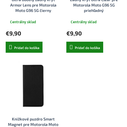
k
o
Armor Lens pre Motorola
Motorola Moto G96 5G
t
v
Moto G96 5G čierny
priehľadný
o
v
Centrálny sklad
Centrálny sklad
€9,90
€9,90
Pridať do košíka
Pridať do košíka
Knižkové puzdro Smart
Magnet pre Motorola Moto