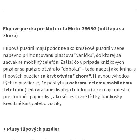
Flipové puzdrá pre Motorola Moto G96 5G (odklápa sa
zhora)
Flipová puzdrá majú podobne ako knižkové puzdrá v sebe
napevno primontovanú plastovú "vaničku", do ktorej sa
zacvakne mobilný telefón. Zatiaľ čo v prípade knižkových
puzdier sa pudzro otváralo "doboku" - teda naozaj ako kniha, u
flipových puzdier
sa kryt otvára "zhora".
Hlavnou výhodou
týchto puzdier je, že poskytujú
ochranu celému mobilnému
telefónu
(teda vrátane displeja telefónu) a že majú miesto
pre drobné "papieriky", ako sú cestovné lístky, bankovky,
kreditné karty alebo viztiky.
+ Plusy flipových puzdier