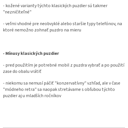
- kožené varianty týchto klasických puzdier sú takmer
"nezničiteľné"
- veľmi vhodné pre neobvyklé alebo staršie typy telefónov, na
ktoré nemožno zohnať puzdro na mieru
- Mínusy klasických puzdier
- pred použitím je potrebné mobil z puzdra vybrať a po použití
zase do obalu vrátiť
- niekomu sa nemusí páčiť "konzervatívny" vzhľad, ale v čase
"módneho retra" sa naopak stretávame s obľubou týchto
puzdier aj u mladších ročníkov