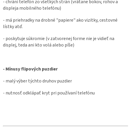
- chráni telefón zo všetkých strán (vrátane bokov, rohov a
displeja mobilného telefónu)
- má priehradky na drobné "papiere" ako vizitky, cestovné
lístky atď.
- poskytuje súkromie (v zatvorenej forme nie je vidieť na
displej, teda ani kto volá alebo píše)
- Mínusy flipových puzdier
- malý výber týchto druhov puzdier
- nutnosť odklápať kryt pri používaní telefónu