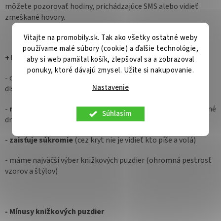
môžete pozorovať hodiny, prichádzajúce SMS alebo vidieť
zmeškané hovory.
Vitajte na promobily.sk. Tak ako všetky ostatné weby
používame malé súbory (cookie) a ďalšie technológie,
+ Plusy knižkových puzdier
aby si web pamätal košík, zlepšoval sa a zobrazoval
ponuky, ktoré dávajú zmysel. Užite si nakupovanie.
- chráni Motorola Moto G96 5G
zo všetkých strán
(vrátane
Nastavenie
displeja)
-
má priehradky
na kreditné karty, vizitky, cestovné lístky a iné
Súhlasím
drobnosti
-
zaisťuje súkromie
(cez kryt nie je vidieť kto píše a volá)
- máme najväčší výber knižkových puzdier (ohromná pestrosť
vzorov a štýlov)
- Mínusy knižkových puzdier