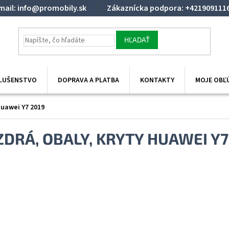
mail: info@promobily.sk
Zákaznícka podpora: +421909111
HĽADAŤ
SLUŠENSTVO
DOPRAVA A PLATBA
KONTAKTY
MOJE OBĽ
uawei Y7 2019
DRÁ, OBALY, KRYTY HUAWEI Y7