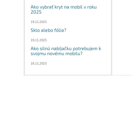
Ako vybrať kryt na mobil v roku
2025
19.11.2025
Sklo alebo fólia?
19.11.2025
Ako silnú nabíjačku potrebujem k
svojmu novému mobilu?
16.11.2025
Z
á
p
ä
t
i
e