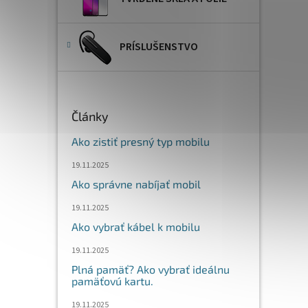
PRÍSLUŠENSTVO
Články
Ako zistiť presný typ mobilu
19.11.2025
Ako správne nabíjať mobil
19.11.2025
Ako vybrať kábel k mobilu
19.11.2025
Plná pamäť? Ako vybrať ideálnu
pamäťovú kartu.
19.11.2025