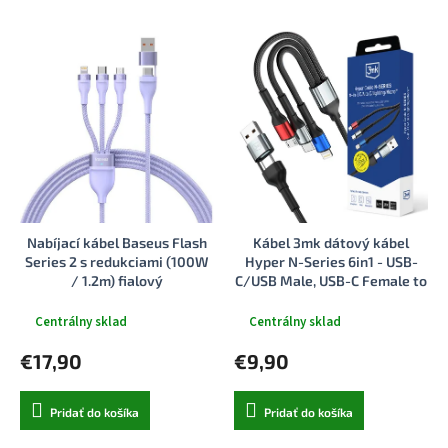
e
V
n
ý
i
p
e
i
p
s
r
p
o
r
d
o
u
d
k
u
t
Nabíjací kábel Baseus Flash
Kábel 3mk dátový kábel
k
o
Series 2 s redukciami (100W
Hyper N-Series 6in1 - USB-
t
v
/ 1.2m) fialový
C/USB Male, USB-C Female to
o
USB-C, Lightning, Micro, 18W,
v
9V/2A, 1.2m čierny
Centrálny sklad
Centrálny sklad
€17,90
€9,90
Pridať do košíka
Pridať do košíka