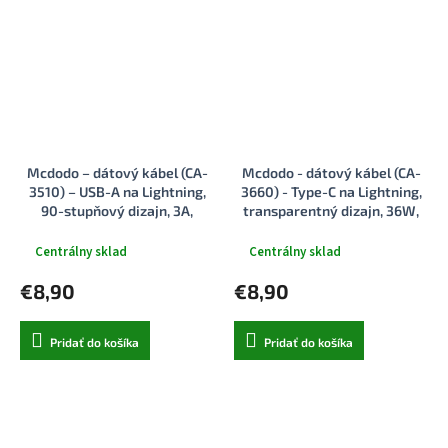
Mcdodo – dátový kábel (CA-
Mcdodo - dátový kábel (CA-
3510) – USB-A na Lightning,
3660) - Type-C na Lightning,
90-stupňový dizajn, 3A,
transparentný dizajn, 36W,
transparentný dizajn, 1,2m –
1.2m - čierny
čierny
Centrálny sklad
Centrálny sklad
€8,90
€8,90
Pridať do košíka
Pridať do košíka