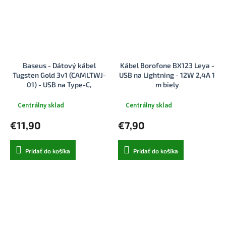
Baseus - Dátový kábel
Kábel Borofone BX123 Leya -
Tugsten Gold 3v1 (CAMLTWJ-
USB na Lightning - 12W 2,4A 1
01) - USB na Type-C,
m biely
Lightning, Micro-USB 3,5A,
1,5m - čierny
Centrálny sklad
Centrálny sklad
€11,90
€7,90
Pridať do košíka
Pridať do košíka