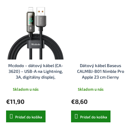
Mcdodo – dátový kábel (CA-
Dátový kábel Baseus
3620) – USB-A na Lightning,
CALMBJ-B01 Nimble Pro
3A, digitálny displej,
Apple 23 cm čierny
automatické vypnutie,
transparentný dizajn, 1,2m –
Skladom u nás
Skladom u nás
čierny
€11,90
€8,60
Pridať do košíka
Pridať do košíka