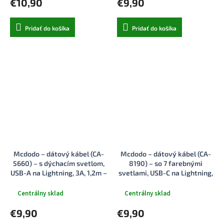
€10,90
€9,90
Pridať do košíka
Pridať do košíka
Mcdodo – dátový kábel (CA-
Mcdodo – dátový kábel (CA-
5660) – s dýchacím svetlom,
8190) – so 7 farebnými
USB-A na Lightning, 3A, 1,2m –
svetlami, USB-C na Lightning,
čierny
36W, 3A, 1,2m – čierny
Centrálny sklad
Centrálny sklad
€9,90
€9,90