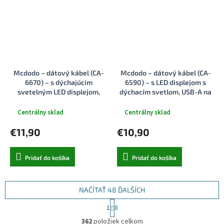
Mcdodo – dátový kábel (CA-
Mcdodo – dátový kábel (CA-
6670) – s dýchajúcim
6590) – s LED displejom s
svetelným LED displejom,
dýchacím svetlom, USB-A na
USB-C na Lightning,
Lightning, automatické
automatické vypnutie, 36W,
vypnutie, 3A, 1,2m – čierny
Centrálny sklad
Centrálny sklad
1,2m – čierny
€11,90
€10,90
Pridať do košíka
Pridať do košíka
NAČÍTAŤ 48 ĎALŠÍCH
S
1
8
t
O
r
362
položiek celkom