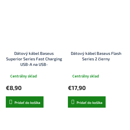
Dátový kábel Baseus
Dátový kábel Baseus Flash
Superior Series Fast Charging
Series 2 čierny
USB-A na USB-
C/microUSB/Lightning 3.5A
1m hviezdne biely
Centrálny sklad
Centrálny sklad
€8,90
€17,90
Pridať do košíka
Pridať do košíka