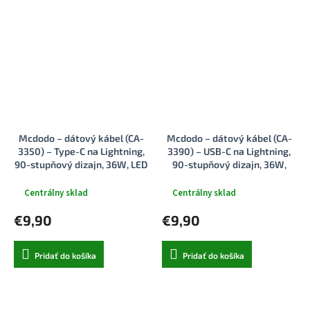
Mcdodo – dátový kábel (CA-
Mcdodo – dátový kábel (CA-
3350) – Type-C na Lightning,
3390) – USB-C na Lightning,
90-stupňový dizajn, 36W, LED
90-stupňový dizajn, 36W,
indikátor, 1,2m – čierny
transparentný dizajn, 1,2m –
čierny
Centrálny sklad
Centrálny sklad
€9,90
€9,90
Pridať do košíka
Pridať do košíka