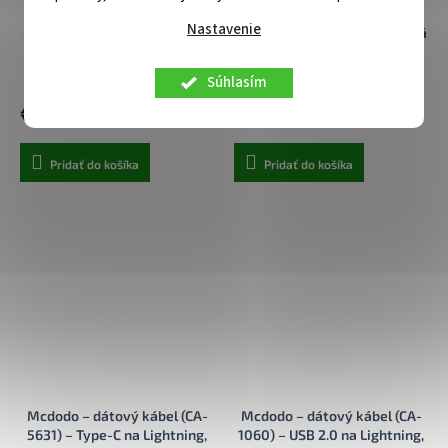
silicone kábel FIXED s
2261) – USB na Lightning,
Nastavenie
konektormi USB-C/Lightning
nylonové opletenie, hliníková
a podporou PD, 1.2m, USB 2.0,
zliatina, 3A, 1m – čierny
60W, biely
Centrálny sklad
Centrálny sklad
Súhlasím
€14,90
€7,90
Pridať do košíka
Pridať do košíka
Mcdodo – dátový kábel (CA-
Mcdodo – dátový kábel (CA-
5631) – Type-C na Lightning,
1060) – USB 2.0 na Lightning,