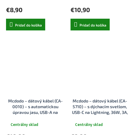
€8,90
€10,90
Pridať do košíka
Pridať do košíka
Mcdodo – dátový kábel (CA-
Mcdodo – dátový kábel (CA-
0010) – s automatickou
5710) – s dýchacím svetlom,
úpravou jasu, USB-A na
USB-C na Lightning, 36W, 3A,
Lightning, 3A, 1,2m – čierny.
1,2m – čierny
Centrálny sklad
Centrálny sklad