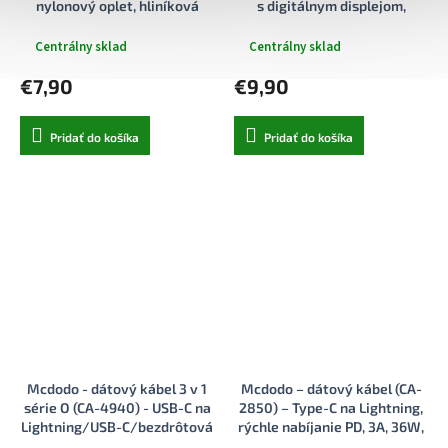
nylonový oplet, hliníková
s digitálnym displejom,
zliatina, PD36W, 1m – čierny
nylonové opletenie, hliníková
zliatina, 3A, 1,2m – čierny
Centrálny sklad
Centrálny sklad
€7,90
€9,90
Pridať do košíka
Pridať do košíka
Mcdodo - dátový kábel 3 v 1
Mcdodo – dátový kábel (CA-
série O (CA-4940) - USB-C na
2850) – Type-C na Lightning,
Lightning/USB-C/bezdrôtová
rýchle nabíjanie PD, 3A, 36W,
nabíjačka Apple Watch,
1,2m – čierny