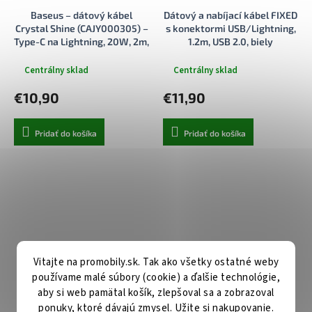
Baseus – dátový kábel
Dátový a nabíjací kábel FIXED
Crystal Shine (CAJY000305) –
s konektormi USB/Lightning,
Type-C na Lightning, 20W, 2m,
1.2m, USB 2.0, biely
nylonový opletený – fialový
Centrálny sklad
Centrálny sklad
€10,90
€11,90
Pridať do košíka
Pridať do košíka
Vitajte na promobily.sk. Tak ako všetky ostatné weby
používame malé súbory (cookie) a ďalšie technológie,
aby si web pamätal košík, zlepšoval sa a zobrazoval
ponuky, ktoré dávajú zmysel. Užite si nakupovanie.
Nabíjací a dátový Liquid
Mcdodo – dátový kábel (CA-