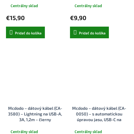
100W, 1,2m - čierny
Centrálny sklad
Centrálny sklad
€15,90
€9,90
Pridať do košíka
Pridať do košíka
Mcdodo – dátový kábel (CA-
Mcdodo – dátový kábel (CA-
3580) – Lightning na USB-A,
0050) – s automatickou
3A, 1,2m – čierny
úpravou jasu, USB-C na
Lightning, 36W, 1,2m – čierny
Centrálny sklad
Centrálny sklad