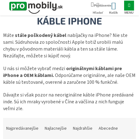
Prejsť
Domov
PRÍSLUŠENSTVO
Dátové káble na mobily
Dátové káble iPh
na
NÁKUPNÝ
obsah
KÁBLE IPHONE
KOŠÍK
Máte
stále poškodený kábel
nabíjačky na iPhone? Nie ste
sami. Súdruhovia zo spoločnosti Apple totiž urobili malú
chybu v pôvodnom materiáli kábla a ten sa stále láme.
Nezúfajte, môžete si kúpiť nový.
U nás si môžete vybrať medzi
originálnymi káblami pre
iPhone a OEM káblami.
Odporúčame originálne, ale naše OEM
káble sú testované, overené a zaručene 100 % funkčné.
Dávajte si však pozor na neoriginálne káble iPhone predávané
inde. Sú ich mraky vyrobené v Číne a väčšina z nich funguje
veľmi zle.
R
a
Najpredávanejšie
Najlacnejšie
Najdrahšie
Abecedne
d