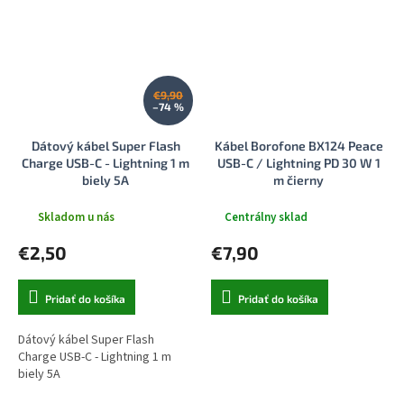
€9,90
–74 %
Dátový kábel Super Flash
Kábel Borofone BX124 Peace
Charge USB-C - Lightning 1 m
USB-C / Lightning PD 30 W 1
biely 5A
m čierny
Skladom u nás
Centrálny sklad
€2,50
€7,90
Pridať do košíka
Pridať do košíka
Dátový kábel Super Flash
Charge USB-C - Lightning 1 m
biely 5A