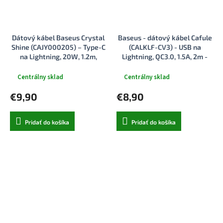
Dátový kábel Baseus Crystal
Baseus - dátový kábel Cafule
Shine (CAJY000205) – Type-C
(CALKLF-CV3) - USB na
na Lightning, 20W, 1.2m,
Lightning, QC3.0, 1.5A, 2m -
nylonový oplet – fialový
modro-zlatý
Centrálny sklad
Centrálny sklad
€9,90
€8,90
Pridať do košíka
Pridať do košíka