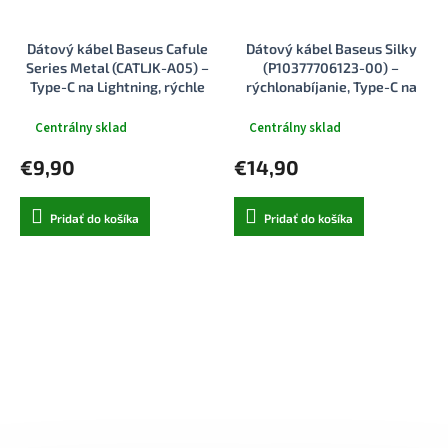
Dátový kábel Baseus Cafule
Dátový kábel Baseus Silky
Series Metal (CATLJK-A05) –
(P10377706123-00) –
Type-C na Lightning, rýchle
rýchlonabíjanie, Type-C na
nabíjanie PD20W, 480Mbps,
Micro-USB, Lightning, USB-C,
2.4A, 1m – fialový
100W, 1.5m – Cosmic Black
Centrálny sklad
Centrálny sklad
€9,90
€14,90
Pridať do košíka
Pridať do košíka