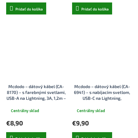
Pridať do košíka
Pridať do košíka
Mcdodo – dátový kábel (CA-
Mcdodo – dátový kábel (CA-
8170) – s farebnými svetlami,
6941) – s nabíjacím svetlom,
USB-A na Lightning, 3A, 1,2m –
USB-C na Lightning,
čierny
priehľadný kábel, 36W, 1,2m –
Desert Gold.
Centrálny sklad
Centrálny sklad
€8,90
€9,90