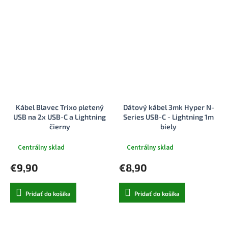
Kábel Blavec Trixo pletený
Dátový kábel 3mk Hyper N-
USB na 2x USB-C a Lightning
Series USB-C - Lightning 1m
čierny
biely
Centrálny sklad
Centrálny sklad
€9,90
€8,90
Pridať do košíka
Pridať do košíka