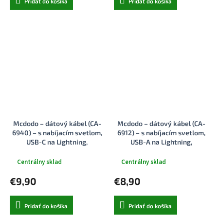
Pridať do košíka
Pridať do košíka
Mcdodo – dátový kábel (CA-
Mcdodo – dátový kábel (CA-
6940) – s nabíjacím svetlom,
6912) – s nabíjacím svetlom,
USB-C na Lightning,
USB-A na Lightning,
priehľadný kábel, 36W, 1,2m –
priehľadný kábel, 3A, 1,2m –
čierny
biely
Centrálny sklad
Centrálny sklad
€9,90
€8,90
Pridať do košíka
Pridať do košíka