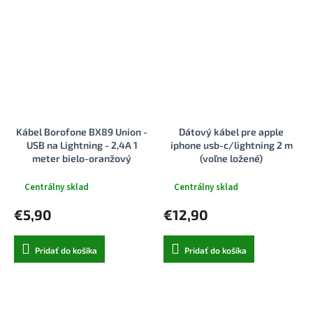
Kábel Borofone BX89 Union -
Dátový kábel pre apple
USB na Lightning - 2,4A 1
iphone usb-c/lightning 2 m
meter bielo-oranžový
(voľne ložené)
Centrálny sklad
Centrálny sklad
€5,90
€12,90
Pridať do košíka
Pridať do košíka