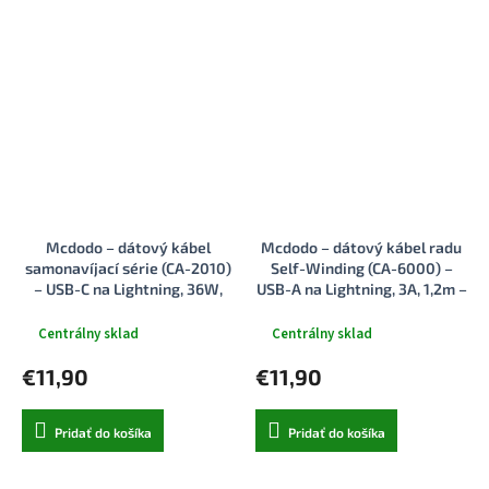
Mcdodo – dátový kábel
Mcdodo – dátový kábel radu
samonavíjací série (CA-2010)
Self-Winding (CA-6000) –
– USB-C na Lightning, 36W,
USB-A na Lightning, 3A, 1,2m –
1.2m – čierny.
čierny
Centrálny sklad
Centrálny sklad
€11,90
€11,90
Pridať do košíka
Pridať do košíka