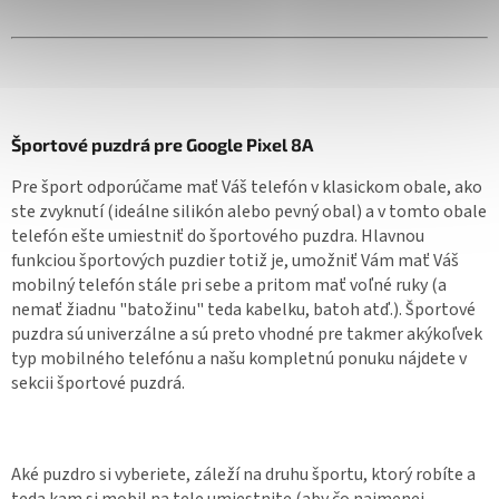
Športové puzdrá pre Google Pixel 8A
Pre šport odporúčame mať Váš telefón v klasickom obale, ako
ste zvyknutí (ideálne silikón alebo pevný obal) a v tomto obale
telefón ešte umiestniť do športového puzdra. Hlavnou
funkciou športových puzdier totiž je, umožniť Vám mať Váš
mobilný telefón stále pri sebe a pritom mať voľné ruky (a
nemať žiadnu "batožinu" teda kabelku, batoh atď.). Športové
puzdra sú univerzálne a sú preto vhodné pre takmer akýkoľvek
typ mobilného telefónu a našu kompletnú ponuku nájdete v
sekcii športové puzdrá.
Aké puzdro si vyberiete, záleží na druhu športu, ktorý robíte a
teda kam si mobil na tele umiestnite (aby čo najmenej