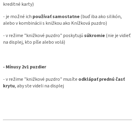
kreditné karty)
- je možné ich
používať samostatne
(buď iba ako silikón,
alebo v kombinácii s knižkou ako Knížková puzdro)
- v režime "knižkové puzdro" poskytujú
súkromie
(nie je vidieť
na displej, kto píše alebo volá)
- Mínusy 2v1 puzdier
- v režime "knižkové puzdro" musíte
odklápať prednú časť
krytu
, aby ste videli na displej