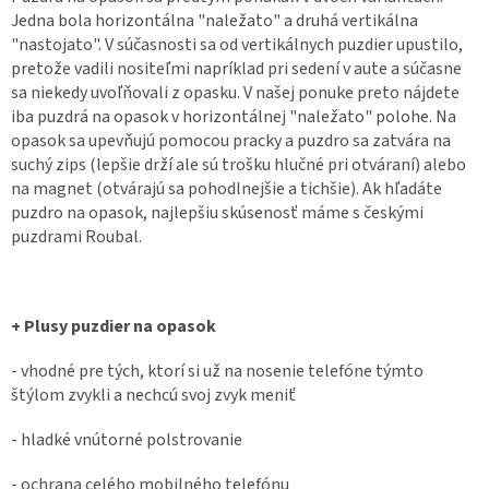
Jedna bola horizontálna "naležato" a druhá vertikálna
"nastojato". V súčasnosti sa od vertikálnych puzdier upustilo,
pretože vadili nositeľmi napríklad pri sedení v aute a súčasne
sa niekedy uvoľňovali z opasku. V našej ponuke preto nájdete
iba puzdrá na opasok v horizontálnej "naležato" polohe. Na
opasok sa upevňujú pomocou pracky a puzdro sa zatvára na
suchý zips (lepšie drží ale sú trošku hlučné pri otváraní) alebo
na magnet (otvárajú sa pohodlnejšie a tichšie). Ak hľadáte
puzdro na opasok, najlepšiu skúsenosť máme s českými
puzdrami Roubal.
+ Plusy puzdier na opasok
- vhodné pre tých, ktorí si už na nosenie telefóne týmto
štýlom zvykli a nechcú svoj zvyk meniť
- hladké vnútorné polstrovanie
- ochrana celého mobilného telefónu