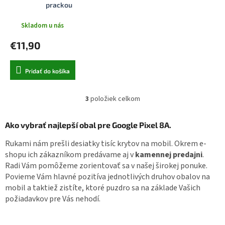
prackou
Skladom u nás
€11,90
Pridať do košíka
3
položiek celkom
O
v
l
Ako vybrať najlepší obal pre Google Pixel 8A.
á
d
Rukami nám prešli desiatky tisíc krytov na mobil. Okrem e-
a
shopu ich zákazníkom predávame aj v
kamennej predajni
.
c
Radi Vám pomôžeme zorientovať sa v našej širokej ponuke.
i
Povieme Vám hlavné pozitíva jednotlivých druhov obalov na
e
mobil a taktiež zistíte, ktoré puzdro sa na základe Vašich
p
r
požiadavkov pre Vás nehodí.
v
k