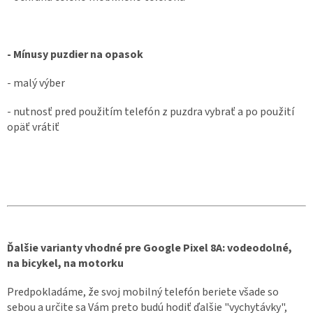
- Mínusy puzdier na opasok
- malý výber
- nutnosť pred použitím telefón z puzdra vybrať a po použití
opäť vrátiť
Ďalšie varianty vhodné pre Google Pixel 8A: vodeodolné,
na bicykel, na motorku
Predpokladáme, že svoj mobilný telefón beriete všade so
sebou a určite sa Vám preto budú hodiť ďalšie "vychytávky",