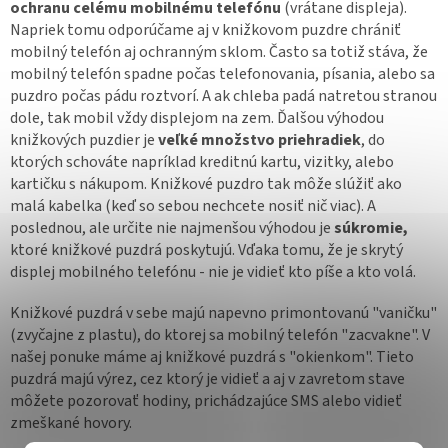
ochranu celému mobilnému telefónu
(vrátane displeja).
Napriek tomu odporúčame aj v knižkovom puzdre chrániť
mobilný telefón aj ochranným sklom. Často sa totiž stáva, že
mobilný telefón spadne počas telefonovania, písania, alebo sa
puzdro počas pádu roztvorí. A ak chleba padá natretou stranou
dole, tak mobil vždy displejom na zem. Ďalšou výhodou
knižkových puzdier je
veľké množstvo priehradiek
, do
ktorých schováte napríklad kreditnú kartu, vizitky, alebo
kartičku s nákupom. Knižkové puzdro tak môže slúžiť ako
malá kabelka (keď so sebou nechcete nosiť nič viac). A
poslednou, ale určite nie najmenšou výhodou je
súkromie,
ktoré knižkové puzdrá poskytujú. Vďaka tomu, že je skrytý
displej mobilného telefónu - nie je vidieť kto píše a kto volá.
Knižkové puzdrá v sebe majú napevno primontovanú "vaničku"
(zvyčajne z plastu), do ktorej sa mobilný telefón "zacvakne". V
našej ponuke máme aj knižkové puzdrá s "okienkom". Tieto
puzdrá majú výrez, cez ktorý je vidieť a aj v zavretom stave
môžete pozorovať hodiny, prichádzajúce SMS alebo vidieť
zmeškané hovory.