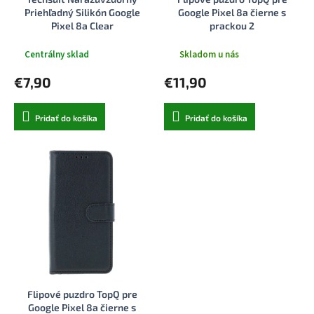
k
o
Priehľadný Silikón Google
Google Pixel 8a čierne s
t
v
Pixel 8a Clear
prackou 2
o
v
Centrálny sklad
Skladom u nás
€7,90
€11,90
Pridať do košíka
Pridať do košíka
Flipové puzdro TopQ pre
Google Pixel 8a čierne s