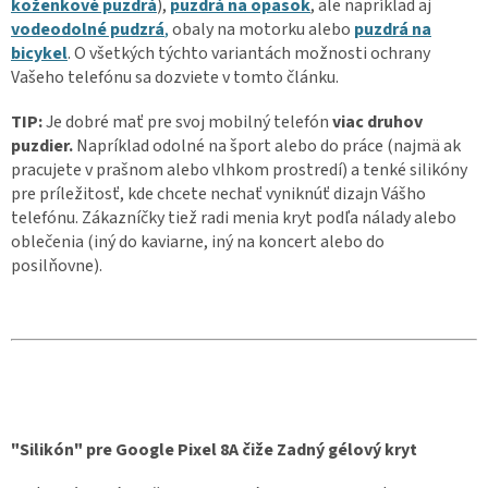
koženkové puzdrá
),
puzdrá na opasok
, ale napríklad aj
vodeodolné pudzrá
,
obaly na motorku alebo
puzdrá na
bicykel
. O všetkých týchto variantách možnosti ochrany
Vašeho telefónu sa dozviete v tomto článku.
TIP:
Je dobré mať pre svoj mobilný telefón
viac druhov
puzdier.
Napríklad odolné na šport alebo do práce (najmä ak
pracujete v prašnom alebo vlhkom prostredí) a tenké silikóny
pre príležitosť, kde chcete nechať vyniknúť dizajn Vášho
telefónu. Zákazníčky tiež radi menia kryt podľa nálady alebo
oblečenia (iný do kaviarne, iný na koncert alebo do
posilňovne).
"Silikón" pre Google Pixel 8A čiže Zadný gélový kryt