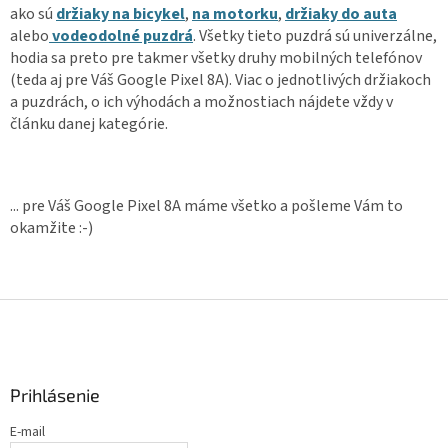
ako sú
držiaky na bicykel
,
na motorku
,
držiaky do auta
alebo
vodeodolné puzdrá
. Všetky tieto puzdrá sú univerzálne,
hodia sa preto pre takmer všetky druhy mobilných telefónov
(teda aj pre Váš Google Pixel 8A). Viac o jednotlivých držiakoch
a puzdrách, o ich výhodách a možnostiach nájdete vždy v
článku danej kategórie.
... pre Váš Google Pixel 8A máme všetko a pošleme Vám to
okamžite :-)
Z
á
p
ä
Prihlásenie
t
i
E-mail
e