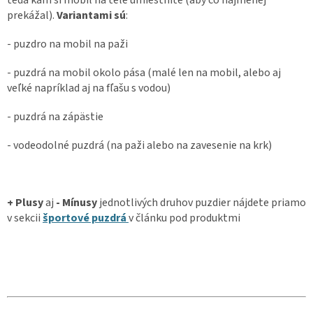
prekážal).
Variantami sú
:
- puzdro na mobil na paži
- puzdrá na mobil okolo pása (malé len na mobil, alebo aj
veľké napríklad aj na fľašu s vodou)
- puzdrá na zápästie
- vodeodolné puzdrá (na paži alebo na zavesenie na krk)
+ Plusy
aj
- Mínusy
jednotlivých druhov puzdier nájdete priamo
v sekcii
športové puzdrá
v článku pod produktmi