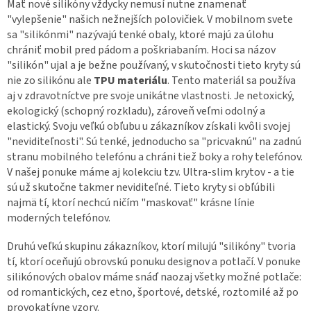
Mať nové silikóny vždycky nemusí nutne znamenať
"vylepšenie" našich nežnejších polovičiek. V mobilnom svete
sa "silikónmi" nazývajú tenké obaly, ktoré majú za úlohu
chrániť mobil pred pádom a poškriabaním. Hoci sa názov
"silikón" ujal a je bežne používaný, v skutočnosti tieto kryty sú
nie zo silikónu ale
TPU materiálu
. Tento materiál sa používa
aj v zdravotníctve pre svoje unikátne vlastnosti. Je netoxický,
ekologický (schopný rozkladu), zároveň veľmi odolný a
elastický. Svoju veľkú obľubu u zákazníkov získali kvôli svojej
"neviditeľnosti". Sú tenké, jednoducho sa "pricvaknú" na zadnú
stranu mobilného telefónu a chráni tiež boky a rohy telefónov.
V našej ponuke máme aj kolekciu tzv. Ultra-slim krytov - a tie
sú už skutočne takmer neviditeľné. Tieto kryty si obľúbili
najmä tí, ktorí nechcú ničím "maskovať" krásne línie
moderných telefónov.
Druhú veľkú skupinu zákazníkov, ktorí milujú "silikóny" tvoria
tí, ktorí oceňujú obrovskú ponuku designov a potlačí. V ponuke
silikónových obalov máme snáď naozaj všetky možné potlače:
od romantických, cez etno, športové, detské, roztomilé až po
provokatívne vzory.