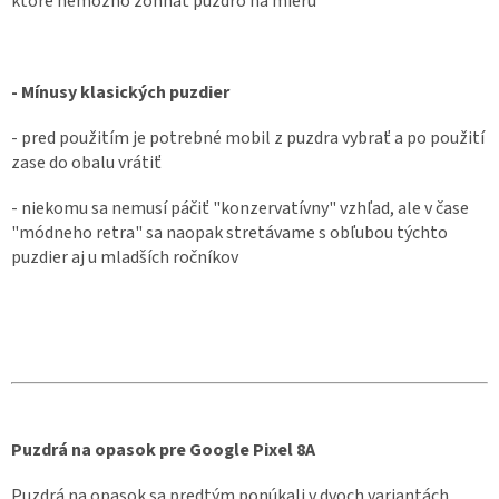
ktoré nemožno zohnať puzdro na mieru
- Mínusy klasických puzdier
- pred použitím je potrebné mobil z puzdra vybrať a po použití
zase do obalu vrátiť
- niekomu sa nemusí páčiť "konzervatívny" vzhľad, ale v čase
"módneho retra" sa naopak stretávame s obľubou týchto
puzdier aj u mladších ročníkov
Puzdrá na opasok pre Google Pixel 8A
Puzdrá na opasok sa predtým ponúkali v dvoch variantách.