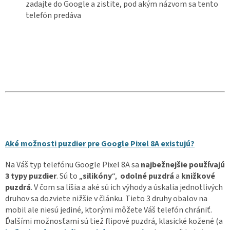
zadajte do Google a zistite, pod akým názvom sa tento
telefón predáva
Aké možnosti puzdier pre Google Pixel 8A existujú?
Na Váš typ telefónu Google Pixel 8A sa
najbežnejšie používajú
3 typy puzdier
. Sú to „
silikóny
“,
odolné puzdrá
a
knižkové
puzdrá
. V čom sa líšia a aké sú ich výhody a úskalia jednotlivých
druhov sa dozviete nižšie v článku. Tieto 3 druhy obalov na
mobil ale niesú jediné, ktorými môžete Váš telefón chrániť.
Ďalšími možnosťami sú tiež flipové puzdrá, klasické kožené (a