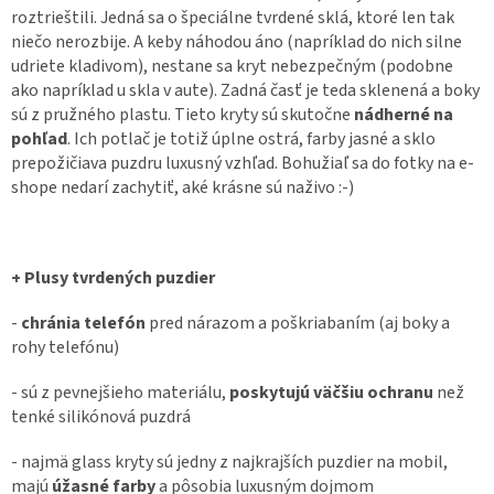
roztrieštili. Jedná sa o špeciálne tvrdené sklá, ktoré len tak
niečo nerozbije. A keby náhodou áno (napríklad do nich silne
udriete kladivom), nestane sa kryt nebezpečným (podobne
ako napríklad u skla v aute). Zadná časť je teda sklenená a boky
sú z pružného plastu. Tieto kryty sú skutočne
nádherné na
pohľad
. Ich potlač je totiž úplne ostrá, farby jasné a sklo
prepožičiava puzdru luxusný vzhľad. Bohužiaľ sa do fotky na e-
shope nedarí zachytiť, aké krásne sú naživo :-)
+ Plusy tvrdených puzdier
-
chránia telefón
pred nárazom a poškriabaním (aj boky a
rohy telefónu)
- sú z pevnejšieho materiálu,
poskytujú väčšiu ochranu
než
tenké silikónová puzdrá
- najmä glass kryty sú jedny z najkrajších puzdier na mobil,
majú
úžasné farby
a pôsobia luxusným dojmom