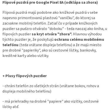
Flipové puzdrá pre Google Pixel 8A (odklápa sa zhora)
Flipová puzdrá majú podobne ako knižkové puzdrá v sebe
napevno primontovanú plastovú "vaničku", do ktorej sa
zacvakne mobilný telefón. Zatiaľ čo v prípade knižkových
puzdier sa pudzro otváralo "doboku" - teda naozaj ako kniha, u
flipových puzdier
sa kryt otvára "zhora".
Hlavnou výhodou
týchto puzdier je, že poskytujú
ochranu celému mobilnému
telefónu
(teda vrátane displeja telefónu) a že majú miesto
pre drobné "papieriky", ako sú cestovné lístky, bankovky,
kreditné karty alebo viztiky.
+ Plusy flipových puzdier
- chráni telefón zo všetkých strán (vrátane bokov, rohov a
displeja mobilného telefónu)
- má priehradky na drobné "papiere" ako vizitky, cestovné
lístky atď.