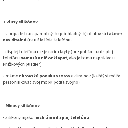
+ Plusy silikónov
- v prípade transparentných (priehľadných) obalov sú
takmer
neviditeľné
(nerušia línie telefónu)
- displej telefónu nie je ničím krytý (pre pohľad na displej
telefónu
nemusíte nič odklápať
, ako je tomu napríklad u
knižkových puzdier)
- máme
obrovskú ponuku vzorov
a dizajnov (každý si môže
personifikovať svoj mobil podľa svojho)
- Mínusy silikónov
- silikóny nijako
nechránia displej telefónu