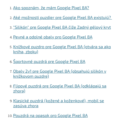
y
v
Ako spoznám, že mám Google Pixel 8A?
ý
p
Aké možnosti puzdier pre Google Pixel 8A existujú?
i
s
"Silikón" pre Google Pixel 8A čiže Zadný gélový kryt
u
Pevné a odolné obaly pro Google Pixel 8A
Knižkové puzdro pre Google Pixel 8A (otvára sa ako
kniha, zboku)
Športovné puzdrá pre Google Pixel 8A
Obaly 2v1 pre Google Pixel 8A (obsahujú silikón v
knižkovom puzdre)
Flipové puzdrá pre Google Pixel 8A (odklápajú sa
zhora)
Klasické puzdrá (kožené a koženkové), mobil se
zasúva zhora
Pouzdrá na opasok pro Google Pixel 8A