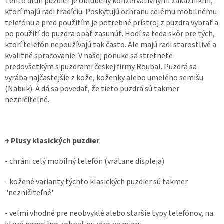
Tento druh puzdier je obľúbený konzervatívnymi zákazníkmi,
ktorí majú radi tradíciu. Poskytujú ochranu celému mobilnému
telefónu a pred použitím je potrebné prístroj z puzdra vybrať a
po použití do puzdra opäť zasunúť. Hodí sa teda skôr pre tých,
ktorí telefón nepoužívajú tak často. Ale majú radi starostlivé a
kvalitné spracovanie. V našej ponuke sa stretnete
predovšetkým s puzdrami českej firmy Roubal. Puzdrá sa
vyrába najčastejšie z kože, koženky alebo umelého semišu
(Nabuk). A dá sa povedať, že tieto puzdrá sú takmer
nezničiteľné.
+ Plusy klasických puzdier
- chráni celý mobilný telefón (vrátane displeja)
- kožené varianty týchto klasických puzdier sú takmer
"nezničiteľné"
- veľmi vhodné pre neobvyklé alebo staršie typy telefónov, na