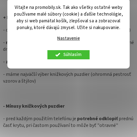
Vitajte na promobily.sk. Tak ako všetky ostatné weby
používame malé súbory (cookie) a ďalšie technológie,
+ Plusy knižkových puzdier
aby si web pamätal košík, zlepšoval sa a zobrazoval
ponuky, ktoré dávajú zmysel. Užite si nakupovanie.
- chráni Google Pixel 8A
zo všetkých strán
(vrátane displeja)
Nastavenie
-
má priehradky
na kreditné karty, vizitky, cestovné lístky a iné
drobnosti
Súhlasím
-
zaisťuje súkromie
(cez kryt nie je vidieť kto píše a volá)
- máme najväčší výber knižkových puzdier (ohromná pestrosť
vzorov a štýlov)
- Mínusy knižkových puzdier
- pred každým použitím telefónu je
potrebné odklopiť
prednú
časť krytu, pri častom používaní to môže byť "otravné"