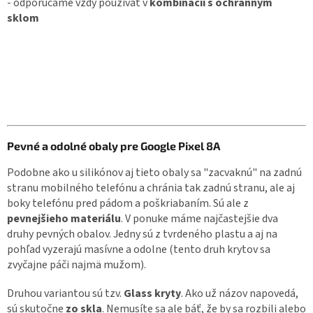
- odporúčame vždy používať v
kombinácii s ochranným
sklom
Pevné a odolné obaly pre Google Pixel 8A
Podobne ako u silikónov aj tieto obaly sa "zacvaknú" na zadnú
stranu mobilného telefónu a chránia tak zadnú stranu, ale aj
boky telefónu pred pádom a poškriabaním. Sú ale z
pevnejšieho materiálu
. V ponuke máme najčastejšie dva
druhy pevných obalov. Jedny sú z tvrdeného plastu a aj na
pohľad vyzerajú masívne a odolne (tento druh krytov sa
zvyčajne páči najmä mužom).
Druhou variantou sú tzv.
Glass kryty
. Ako už názov napovedá,
sú skutočne
zo skla
. Nemusíte sa ale báť, že by sa rozbili alebo