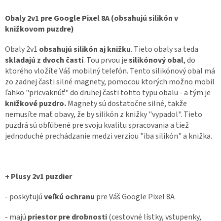
Obaly 2v1 pre Google Pixel 8A (obsahujú silikón v
knižkovom puzdre)
Obaly 2v1
obsahujú silikón aj knižku
. Tieto obaly sa teda
skladajú z dvoch častí
. Tou prvou je
silikónový obal
, do
ktorého vložíte Váš mobilný telefón. Tento silikónový obal má
zo zadnej časti silné magnety, pomocou ktorých možno mobil
ľahko "pricvaknúť" do druhej časti tohto typu obalu - a tým je
knižkové puzdro.
Magnety sú dostatočne silné, takže
nemusíte mať obavy, že by silikón z knižky "vypadol". Tieto
puzdrá sú obľúbené pre svoju kvalitu spracovania a tiež
jednoduché prechádzanie medzi verziou "iba silikón" a knižka.
+ Plusy 2v1 puzdier
- poskytujú
veľkú ochranu
pre Váš Google Pixel 8A
- majú
priestor pre drobnosti
(cestovné lístky, vstupenky,