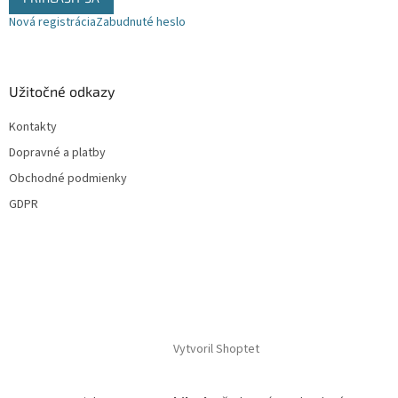
p
Nová registrácia
Zabudnuté heslo
i
s
u
Užitočné odkazy
Kontakty
Dopravné a platby
Obchodné podmienky
GDPR
Vytvoril Shoptet