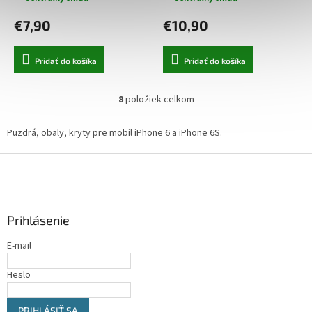
€7,90
€10,90
Pridať do košíka
Pridať do košíka
8
položiek celkom
O
v
l
Puzdrá, obaly, kryty pre mobil iPhone 6 a iPhone 6S.
á
d
Z
a
á
c
p
i
ä
e
Prihlásenie
t
p
i
r
E-mail
v
e
k
Heslo
y
v
ý
PRIHLÁSIŤ SA