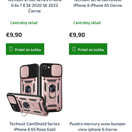
k
o
6 6s 7 8 SE 2020 SE 2022
iPhone 6 iPhone 6S čierna
t
v
Čierna
o
v
Centrálny sklad
Centrálny sklad
€9,90
€9,90
Pridať do košíka
Pridať do košíka
Techsuit CamShield Series
Puzdro mercury wow bumper
iPhone 6 6S Rose Gold
view iphone 6 čierne