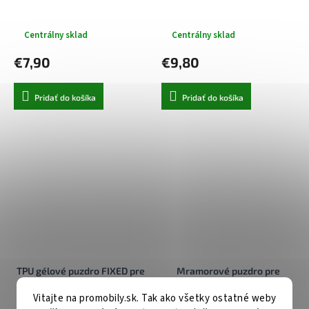
Centrálny sklad
Centrálny sklad
€7,90
€9,80
Pridať do košíka
Pridať do košíka
TPU gélové puzdro FIXED pre
Mramorové puzdro pre
Apple iPhone 6/6S, číre
Iphone 6/6S (4,7") Design 6
Vitajte na promobily.sk. Tak ako všetky ostatné weby