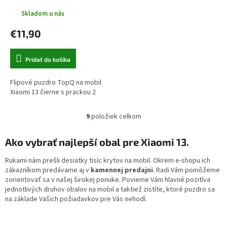
Skladom u nás
€11,90
Pridať do košíka
Flipové puzdro TopQ na mobil
Xiaomi 13 čierne s prackou 2
9
položiek celkom
O
v
l
Ako vybrať najlepší obal pre Xiaomi 13.
á
d
Rukami nám prešli desiatky tisíc krytov na mobil. Okrem e-shopu ich
a
zákazníkom predávame aj v
kamennej predajni
. Radi Vám pomôžeme
c
zorientovať sa v našej širokej ponuke. Povieme Vám hlavné pozitíva
i
jednotlivých druhov obalov na mobil a taktiež zistíte, ktoré puzdro sa
e
na základe Vašich požiadavkov pre Vás nehodí.
p
r
v