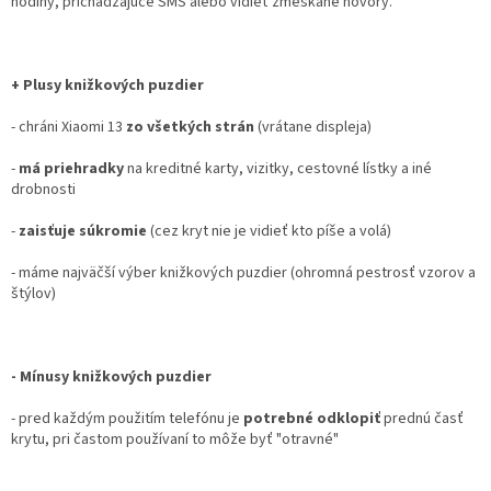
hodiny, prichádzajúce SMS alebo vidieť zmeškané hovory.
+ Plusy knižkových puzdier
- chráni Xiaomi 13
zo všetkých strán
(vrátane displeja)
-
má priehradky
na kreditné karty, vizitky, cestovné lístky a iné
drobnosti
-
zaisťuje súkromie
(cez kryt nie je vidieť kto píše a volá)
- máme najväčší výber knižkových puzdier (ohromná pestrosť vzorov a
štýlov)
- Mínusy knižkových puzdier
- pred každým použitím telefónu je
potrebné odklopiť
prednú časť
krytu, pri častom používaní to môže byť "otravné"