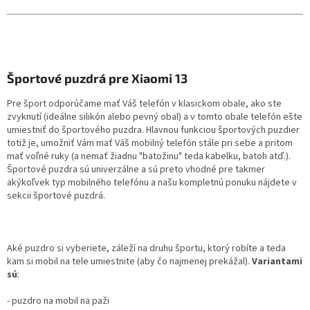
Športové puzdrá pre Xiaomi 13
Pre šport odporúčame mať Váš telefón v klasickom obale, ako ste
zvyknutí (ideálne silikón alebo pevný obal) a v tomto obale telefón ešte
umiestniť do športového puzdra. Hlavnou funkciou športových puzdier
totiž je, umožniť Vám mať Váš mobilný telefón stále pri sebe a pritom
mať voľné ruky (a nemať žiadnu "batožinu" teda kabelku, batoh atď.).
Športové puzdra sú univerzálne a sú preto vhodné pre takmer
akýkoľvek typ mobilného telefónu a našu kompletnú ponuku nájdete v
sekcii športové puzdrá.
Aké puzdro si vyberiete, záleží na druhu športu, ktorý robíte a teda
kam si mobil na tele umiestnite (aby čo najmenej prekážal).
Variantami
sú
:
- puzdro na mobil na paži