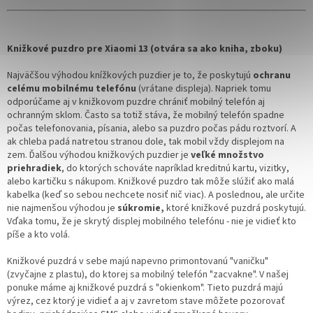
Knižkové puzdro pre Xiaomi 13 (otvára sa ako kniha, zboku)
Najväčšou výhodou knížkových puzdier je to, že poskytujú
ochranu
celému mobilnému telefónu
(vrátane displeja). Napriek tomu
odporúčame aj v knižkovom puzdre chrániť mobilný telefón aj
ochranným sklom. Často sa totiž stáva, že mobilný telefón spadne
počas telefonovania, písania, alebo sa puzdro počas pádu roztvorí. A
ak chleba padá natretou stranou dole, tak mobil vždy displejom na
zem. Ďalšou výhodou knižkových puzdier je
veľké množstvo
priehradiek
, do ktorých schováte napríklad kreditnú kartu, vizitky,
alebo kartičku s nákupom. Knižkové puzdro tak môže slúžiť ako malá
kabelka (keď so sebou nechcete nosiť nič viac). A poslednou, ale určite
nie najmenšou výhodou je
súkromie,
ktoré knižkové puzdrá poskytujú.
Vďaka tomu, že je skrytý displej mobilného telefónu - nie je vidieť kto
píše a kto volá.
Knižkové puzdrá v sebe majú napevno primontovanú "vaničku"
(zvyčajne z plastu), do ktorej sa mobilný telefón "zacvakne". V našej
ponuke máme aj knižkové puzdrá s "okienkom". Tieto puzdrá majú
výrez, cez ktorý je vidieť a aj v zavretom stave môžete pozorovať