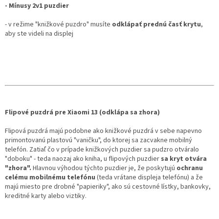
- Mínusy 2v1 puzdier
- v režime "knižkové puzdro" musíte
odklápať prednú časť krytu
,
aby ste videli na displej
Flipové puzdrá pre Xiaomi 13 (odklápa sa zhora)
Flipová puzdrá majú podobne ako knižkové puzdrá v sebe napevno
primontovanú plastovú "vaničku", do ktorej sa zacvakne mobilný
telefón. Zatiaľ čo v prípade knižkových puzdier sa pudzro otváralo
"doboku" - teda naozaj ako kniha, u flipových puzdier
sa kryt otvára
"zhora".
Hlavnou výhodou týchto puzdier je, že poskytujú
ochranu
celému mobilnému telefónu
(teda vrátane displeja telefónu) a že
majú miesto pre drobné "papieriky", ako sú cestovné lístky, bankovky,
kreditné karty alebo viztiky.