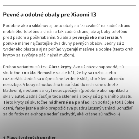
Pevné a odolné obaly pre Xiaomi 13
Podobne ako u silikónov aj tieto obaly sa "zacvaknú" na zadnú stranu
mobilného telefónu a chránia tak zadnú stranu, ale aj boky telefónu
pred pádom a poškriabaním. Sú ale z
pevnejšieho materiálu
. V
ponuke máme najčastejšie dva druhy pevných obalov. Jedny sú z
tvrdeného plastu a aj na pohľad vyzerajú masívne a odolne (tento druh
krytov sa zvyčajne páči najmä mužom).
Druhou variantou sú tzv.
Glass kryty
. Ako už názov napovedá, sú
skutočne
zo skla
. Nemusíte sa ale báť, že by sa rozbili alebo
roztrieštili. Jedná sa o špeciálne tvrdené sklá, ktoré len tak niečo
nerozbije. A keby náhodou áno (napríklad do nich silne udriete
kladivom), nestane sa kryt nebezpečným (podobne ako napríklad u
skla v aute). Zadná časť je teda sklenená a boky sú z pružného plastu.
Tieto kryty sú skutočne
nádherné na pohľad
. Ich potlač je totiž úplne
ostrá, farby jasné a sklo prepožičiava puzdru luxusný vzhľad. Bohužiaľ
sa do fotky na e-shope nedarí zachytiť, aké krásne sú naživo :-)
+ Plusy tvrdených puzdier