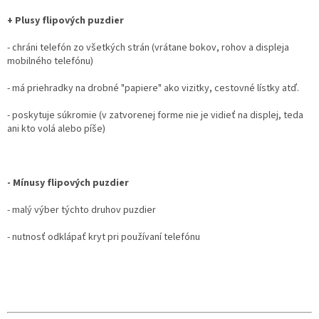
+ Plusy flipových puzdier
- chráni telefón zo všetkých strán (vrátane bokov, rohov a displeja
mobilného telefónu)
- má priehradky na drobné "papiere" ako vizitky, cestovné lístky atď.
- poskytuje súkromie (v zatvorenej forme nie je vidieť na displej, teda
ani kto volá alebo píše)
- Mínusy flipových puzdier
- malý výber týchto druhov puzdier
- nutnosť odklápať kryt pri používaní telefónu