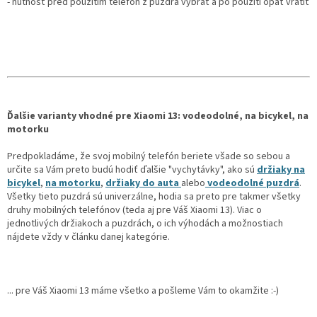
- nutnosť pred použitím telefón z puzdra vybrať a po použití opäť vrátiť
Ďalšie varianty vhodné pre Xiaomi 13: vodeodolné, na bicykel, na
motorku
Predpokladáme, že svoj mobilný telefón beriete všade so sebou a
určite sa Vám preto budú hodiť ďalšie "vychytávky", ako sú
držiaky na
bicykel
,
na motorku
,
držiaky do auta
alebo
vodeodolné puzdrá
.
Všetky tieto puzdrá sú univerzálne, hodia sa preto pre takmer všetky
druhy mobilných telefónov (teda aj pre Váš Xiaomi 13). Viac o
jednotlivých držiakoch a puzdrách, o ich výhodách a možnostiach
nájdete vždy v článku danej kategórie.
... pre Váš Xiaomi 13 máme všetko a pošleme Vám to okamžite :-)