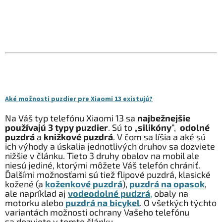
Aké možnosti puzdier pre Xiaomi 13 existujú?
Na Váš typ telefónu Xiaomi 13 sa
najbežnejšie
používajú 3 typy puzdier
. Sú to „
silikóny
“,
odolné
puzdrá
a
knižkové puzdrá
. V čom sa líšia a aké sú
ich výhody a úskalia jednotlivých druhov sa dozviete
nižšie v článku. Tieto 3 druhy obalov na mobil ale
niesú jediné, ktorými môžete Váš telefón chrániť.
Ďalšími možnosťami sú tiež flipové puzdrá, klasické
kožené (a
koženkové puzdrá
),
puzdrá na opasok
,
ale napríklad aj
vodeodolné pudzrá
,
obaly na
motorku alebo
puzdrá na bicykel
. O všetkých týchto
variantách možnosti ochrany Vašeho telefónu
sa dozviete v tomto článku.