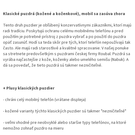
Klasické puzdrá (kožené a koženkové), mobil sa zasúva zhora
Tento druh puzdier je obľúbený konzervatívnymi zákazníkmi, ktorí majú
radi tradíciu. Poskytujú ochranu celému mobilnému telefónu a pred
použitím je potrebné prístroj z puzdra vybrať a po použití do puzdra
opäť zasunúť. Hodí sa teda skôr pre tých, ktorí telefón nepoužívajú tak
často. Ale majú radi starostlivé a kvalitné spracovanie. V našej ponuke
sa stretnete predovšetkým s puzdrami českej firmy Roubal. Puzdrá sa
vyrába najčastejšie z kože, koženky alebo umelého semišu (Nabuk). A
dá sa povedať, že tieto puzdrá sú takmer nezničiteľné.
+ Plusy klasických puzdier
- chráni celý mobilný telefón (vrátane displeja)
- kožené varianty týchto klasických puzdier sú takmer "nezničiteľné"
- veľmi vhodné pre neobvyklé alebo staršie typy telefónov, na ktoré
nemožno zohnať puzdro na mieru