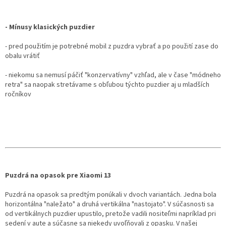
- Mínusy klasických puzdier
- pred použitím je potrebné mobil z puzdra vybrať a po použití zase do
obalu vrátiť
- niekomu sa nemusí páčiť "konzervatívny" vzhľad, ale v čase "módneho
retra" sa naopak stretávame s obľubou týchto puzdier aj u mladších
ročníkov
Puzdrá na opasok pre Xiaomi 13
Puzdrá na opasok sa predtým ponúkali v dvoch variantách. Jedna bola
horizontálna "naležato" a druhá vertikálna "nastojato". V súčasnosti sa
od vertikálnych puzdier upustilo, pretože vadili nositeľmi napríklad pri
sedení v aute a súčasne sa niekedy uvoľňovali z opasku. V našej