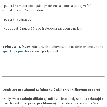
- puzdrá na mobil okolo pása (malé len na mobil, alebo aj veľké
napríklad aj na fľašu s vodou)
- puzdrá na zápästie
- vodeodolné puzdrá (na paži alebo na zavesenie na krk)
+ Plusy
aj
- Mínusy
jednotlivých druhov puzdier nájdete priamo v sekcii
športové puzdrá
v článku pod produktmi
Obaly 2v1 pre Xiaomi 13 (obsahujú silikón v knižkovom puzdre)
Obaly 2v1
obsahujú silikón aj knižku
. Tieto obaly sa teda
skladajú z
dvoch častí
. Tou prvou je
silikónový obal
, do ktorého vložíte Váš