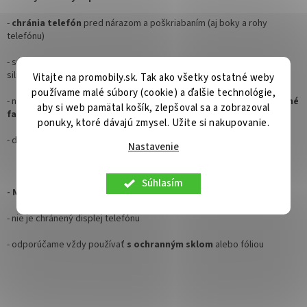
-
chránia telefón
pred nárazom a poškriabaním (aj boky a rohy
telefónu)
- sú z pevnejšieho materiálu,
poskytujú väčšiu ochranu
než tenké
silikónová puzdrá
Vitajte na promobily.sk. Tak ako všetky ostatné weby
používame malé súbory (cookie) a ďalšie technológie,
- najmä glass kryty sú jedny z najkrajších puzdier na mobil, majú
úžasné
aby si web pamätal košík, zlepšoval sa a zobrazoval
farby
a pôsobia luxusným dojmom
ponuky, ktoré dávajú zmysel. Užite si nakupovanie.
- displej nie je zakrytý, stále na neho vidíte
Nastavenie
Súhlasím
- Mínusy tvrdených puzdier
- nie je chránený displej telefónu
- odporúčame vždy používať
s ochranným sklom
alebo fóliou