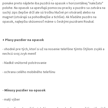
ponuke preto nájdete iba puzdrá na opasok v horizontálnej "naležato"
polohe. Na opasok sa upevňujú pomocou pracky a puzdro sa zatvára na
suchý zips (lepšie drží ale sú trošku hlučné pri otváraní) alebo na
magnet (otvárajú sa pohodlnejšie a tichšie). Ak hľadáte puzdro na
opasok, najlepšiu skúsenosť máme s českými puzdrami Roubal.
+ Plusy puzdier na opasok
- vhodné pre tých, ktorí si už na nosenie telefóne týmto štýlom zvykli a
nechcú svoj zvyk meniť
- hladké vnútorné polstrovanie
- ochrana celého mobilného telefónu
- Mínusy puzdier na opasok
- malý výber