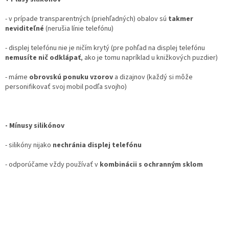
- v prípade transparentných (priehľadných) obalov sú
takmer
neviditeľné
(nerušia línie telefónu)
- displej telefónu nie je ničím krytý (pre pohľad na displej telefónu
nemusíte nič odklápať
, ako je tomu napríklad u knižkových puzdier)
- máme
obrovskú ponuku vzorov
a dizajnov (každý si môže
personifikovať svoj mobil podľa svojho)
- Mínusy silikónov
- silikóny nijako
nechránia displej telefónu
- odporúčame vždy používať v
kombinácii s ochranným sklom