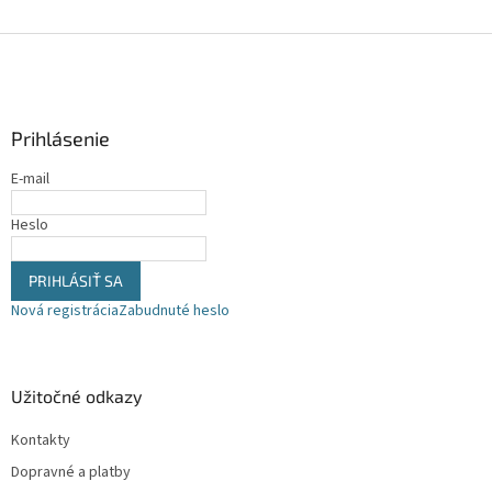
Z
á
p
ä
Prihlásenie
t
i
E-mail
e
Heslo
PRIHLÁSIŤ SA
Nová registrácia
Zabudnuté heslo
Užitočné odkazy
Kontakty
Dopravné a platby