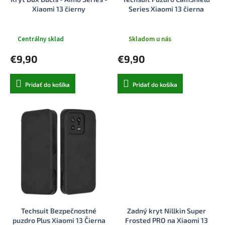
k
o
Xiaomi 13 čierny
Series Xiaomi 13 čierna
t
v
o
v
Centrálny sklad
Skladom u nás
€9,90
€9,90
Pridať do košíka
Pridať do košíka
Techsuit Bezpečnostné
Zadný kryt Nillkin Super
puzdro Plus Xiaomi 13 Čierna
Frosted PRO na Xiaomi 13