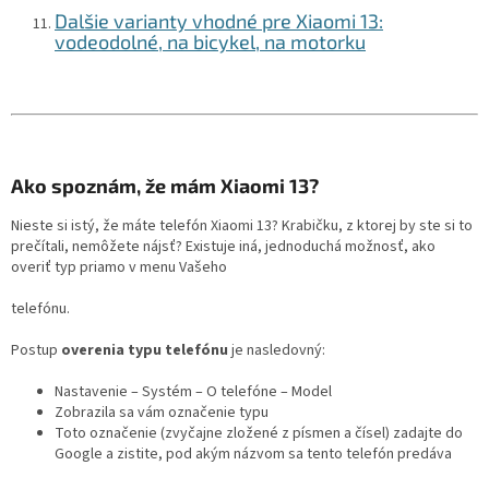
Dalšie varianty vhodné pre Xiaomi 13:
vodeodolné, na bicykel, na motorku
Ako spoznám, že mám Xiaomi 13?
Nieste si istý, že máte telefón Xiaomi 13? Krabičku, z ktorej by ste si to
prečítali, nemôžete nájsť? Existuje iná, jednoduchá možnosť, ako
overiť typ priamo v menu Vašeho
telefónu.
Postup
overenia typu telefónu
je nasledovný:
Nastavenie – Systém – O telefóne – Model
Zobrazila sa vám označenie typu
Toto označenie (zvyčajne zložené z písmen a čísel) zadajte do
Google a zistite, pod akým názvom sa tento telefón predáva