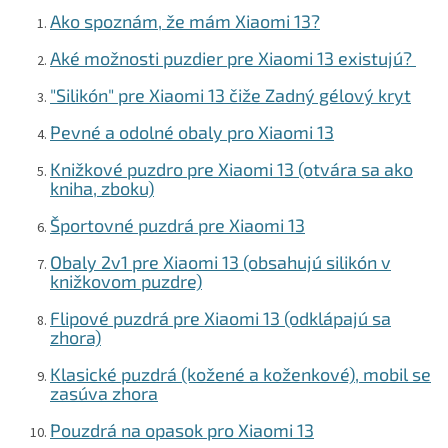
k
Ako spoznám, že mám Xiaomi 13?
y
v
Aké možnosti puzdier pre Xiaomi 13 existujú?
ý
p
"Silikón" pre Xiaomi 13 čiže Zadný gélový kryt
i
Pevné a odolné obaly pro Xiaomi 13
s
u
Knižkové puzdro pre Xiaomi 13 (otvára sa ako
kniha, zboku)
Športovné puzdrá pre Xiaomi 13
Obaly 2v1 pre Xiaomi 13 (obsahujú silikón v
knižkovom puzdre)
Flipové puzdrá pre Xiaomi 13 (odklápajú sa
zhora)
Klasické puzdrá (kožené a koženkové), mobil se
zasúva zhora
Pouzdrá na opasok pro Xiaomi 13