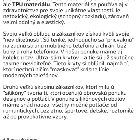
ale
TPU materiálu
. Tento materiál sa používa aj v
zdravotníctve pre svoje unikátne vlastnosti. Je
netoxický, ekologický (schopný rozkladu), zároveň
veľmi odolný a elastický.
Svoju veľkú obľubu u zákazníkov získali kvôli svojej
"neviditeľnosti". Sú tenké, jednoducho sa "pricvaknú"
na zadnú stranu mobilného telefónu a chráni tiež
boky a rohy telefónov. V našej ponuke máme aj
kolekciu tzv. Ultra-slim krytov - a tie sú už skutočne
takmer neviditeľné. Tieto kryty si obľúbili najmä tí,
ktorí nechcú ničím "maskovať" krásne línie
moderných telefónov.
Druhú veľkú skupinu zákazníkov, ktorí milujú
"silikóny" tvoria tí, ktorí oceňujú obrovskú ponuku
designov a potlačí. V ponuke silikónových obalov
máme snáď naozaj všetky možné potlače: od
romantických, cez etno, športové, detské, roztomilé
až po provokatívne vzory.
+ Plusy silikónov