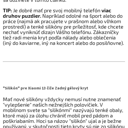
TIP:
Je dobré mať pre svoj mobilný telefón
viac
druhov puzdier.
Napríklad odolné na šport alebo do
práce (najmä ak pracujete v prašnom alebo vlhkom
prostredí) a tenké silikóny pre príležitosť, kde chcete
nechať vyniknúť dizajn Vášho telefónu. Zákazníčky
tiež radi menia kryt podľa nálady alebo oblečenia
(iný do kaviarne, iný na koncert alebo do posilňovne).
"Silikón" pre Xiaomi 13 čiže Zadný gélový kryt
Mať nové silikóny vždycky nemusí nutne znamenať
"vylepšenie" našich nežnejších polovičiek. V
mobilnom svete sa "silikónmi" nazývajú tenké obaly,
ktoré majú za úlohu chrániť mobil pred pádom a
poškriabaním. Hoci sa názov "silikón" ujal a je bežne
používaný, v skutočnosti tieto kryty sú nie zo silikónu