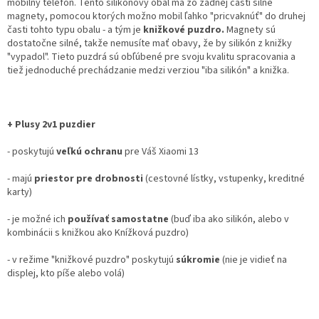
mobilný telefón. Tento silikónový obal má zo zadnej časti silné
magnety, pomocou ktorých možno mobil ľahko "pricvaknúť" do druhej
časti tohto typu obalu - a tým je
knižkové puzdro.
Magnety sú
dostatočne silné, takže nemusíte mať obavy, že by silikón z knižky
"vypadol". Tieto puzdrá sú obľúbené pre svoju kvalitu spracovania a
tiež jednoduché prechádzanie medzi verziou "iba silikón" a knižka.
+ Plusy 2v1 puzdier
- poskytujú
veľkú ochranu
pre Váš Xiaomi 13
- majú
priestor pre drobnosti
(cestovné lístky, vstupenky, kreditné
karty)
- je možné ich
používať samostatne
(buď iba ako silikón, alebo v
kombinácii s knižkou ako Knížková puzdro)
- v režime "knižkové puzdro" poskytujú
súkromie
(nie je vidieť na
displej, kto píše alebo volá)