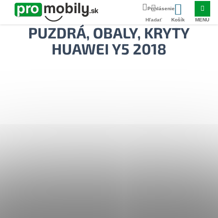
Prejsť
Domov
OBALY A KRYTY
HUAWEI
Huawei Y5 2018
na
NÁKUPNÝ
obsah
PUZDRÁ, OBALY, KRYTY
KOŠÍK
HUAWEI Y5 2018