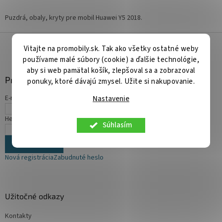
Puzdrá, obaly, kryty pre mobil Huawei Y5 2018.
Z
á
Vitajte na promobily.sk. Tak ako všetky ostatné weby
p
používame malé súbory (cookie) a ďalšie technológie,
ä
aby si web pamätal košík, zlepšoval sa a zobrazoval
Prihlásenie
t
ponuky, ktoré dávajú zmysel. Užite si nakupovanie.
i
E-mail
Nastavenie
e
Heslo
Súhlasím
PRIHLÁSIŤ SA
Nová registrácia
Zabudnuté heslo
Užitočné odkazy
Kontakty