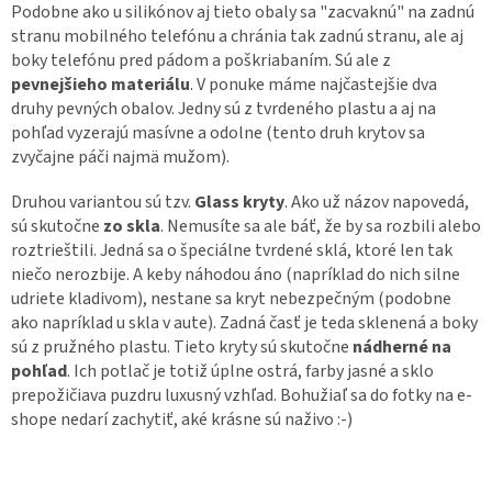
Podobne ako u silikónov aj tieto obaly sa "zacvaknú" na zadnú
stranu mobilného telefónu a chránia tak zadnú stranu, ale aj
boky telefónu pred pádom a poškriabaním. Sú ale z
pevnejšieho materiálu
. V ponuke máme najčastejšie dva
druhy pevných obalov. Jedny sú z tvrdeného plastu a aj na
pohľad vyzerajú masívne a odolne (tento druh krytov sa
zvyčajne páči najmä mužom).
Druhou variantou sú tzv.
Glass kryty
. Ako už názov napovedá,
sú skutočne
zo skla
. Nemusíte sa ale báť, že by sa rozbili alebo
roztrieštili. Jedná sa o špeciálne tvrdené sklá, ktoré len tak
niečo nerozbije. A keby náhodou áno (napríklad do nich silne
udriete kladivom), nestane sa kryt nebezpečným (podobne
ako napríklad u skla v aute). Zadná časť je teda sklenená a boky
sú z pružného plastu. Tieto kryty sú skutočne
nádherné na
pohľad
. Ich potlač je totiž úplne ostrá, farby jasné a sklo
prepožičiava puzdru luxusný vzhľad. Bohužiaľ sa do fotky na e-
shope nedarí zachytiť, aké krásne sú naživo :-)