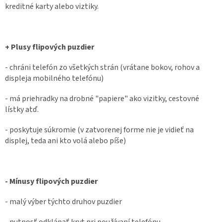
kreditné karty alebo viztiky.
+ Plusy flipových puzdier
- chráni telefón zo všetkých strán (vrátane bokov, rohov a
displeja mobilného telefónu)
- má priehradky na drobné "papiere" ako vizitky, cestovné
lístky atď.
- poskytuje súkromie (v zatvorenej forme nie je vidieť na
displej, teda ani kto volá alebo píše)
- Mínusy flipových puzdier
- malý výber týchto druhov puzdier
- nutnosť odklápať kryt pri používaní telefónu