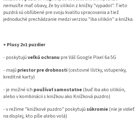
nemusíte mať obavy, že by silikón z knižky "vypadol". Tieto
puzdrá sú obľúbené pre svoju kvalitu spracovania a tiež
jednoduché prechádzanie medzi verziou "iba silikón" a knižka.
+ Plusy 2v1 puzdier
- poskytujú
veľkú ochranu
pre Váš Google Pixel 6a 5G
- majú
priestor pre drobnosti
(cestovné lístky, vstupenky,
kreditné karty)
- je možné ich
používať samostatne
(buď iba ako silikón,
alebo v kombinácii s knižkou ako Knížková puzdro)
- v režime "knižkové puzdro" poskytujú
súkromie
(nie je vidieť
na displej, kto píše alebo volá)