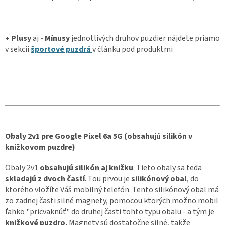
+ Plusy
aj
- Mínusy
jednotlivých druhov puzdier nájdete priamo
v sekcii
športové puzdrá
v článku pod produktmi
Obaly 2v1 pre Google Pixel 6a 5G (obsahujú silikón v
knižkovom puzdre)
Obaly 2v1
obsahujú silikón aj knižku
. Tieto obaly sa teda
skladajú z dvoch častí
. Tou prvou je
silikónový obal
, do
ktorého vložíte Váš mobilný telefón. Tento silikónový obal má
zo zadnej časti silné magnety, pomocou ktorých možno mobil
ľahko "pricvaknúť" do druhej časti tohto typu obalu - a tým je
knižkové puzdro.
Magnety sú dostatočne silné, takže