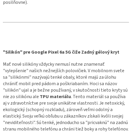
posilňovne).
"Silikón" pre Google Pixel 6a 5G čiže Zadný gélový kryt
Mať nové silikóny vždycky nemusí nutne znamenať
"vylepšenie" našich nežnejších polovičiek. V mobilnom svete
sa "silikónmi" nazývajú tenké obaly, ktoré majú za úlohu
chrániť mobil pred pádom a poškriabaním. Hoci sa názov
"silikón" ujal a je bežne používaný, v skutočnosti tieto kryty sú
nie zo silikónu ale
TPU materiálu
. Tento materiál sa používa
aj v zdravotníctve pre svoje unikátne vlastnosti. Je netoxický,
ekologický (schopný rozkladu), zároveň veľmi odolný a
elastický. Svoju veľkú obľubu u zákazníkov získali kvôli svojej
"neviditeľnosti". Sú tenké, jednoducho sa "pricvaknú" na zadnú
stranu mobilného telefónu a chráni tiež boky a rohy telefónov.