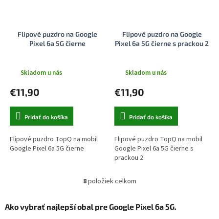
Flipové puzdro na Google
Flipové puzdro na Google
Pixel 6a 5G čierne
Pixel 6a 5G čierne s prackou 2
Skladom u nás
Skladom u nás
€11,90
€11,90
Pridať do košíka
Pridať do košíka
Flipové puzdro TopQ na mobil
Flipové puzdro TopQ na mobil
Google Pixel 6a 5G čierne
Google Pixel 6a 5G čierne s
prackou 2
8
položiek celkom
O
v
l
Ako vybrať najlepší obal pre Google Pixel 6a 5G.
á