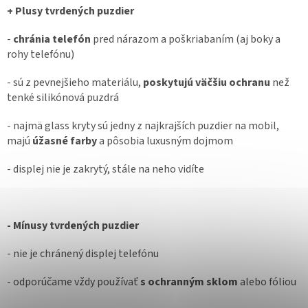
+ Plusy tvrdených puzdier
-
chránia telefón
pred nárazom a poškriabaním (aj boky a
rohy telefónu)
- sú z pevnejšieho materiálu,
poskytujú väčšiu ochranu
než
tenké silikónová puzdrá
- najmä glass kryty sú jedny z najkrajších puzdier na mobil,
majú
úžasné farby
a pôsobia luxusným dojmom
- displej nie je zakrytý, stále na neho vidíte
- Mínusy tvrdených puzdier
- nie je chránený displej telefónu
- odporúčame vždy používať
s ochranným sklom
alebo fóliou