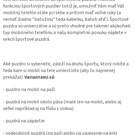
funkciou športových puzdier totiž je, umožniť Vám mať Váš
mobilný telefón stále pri sebe a pritom mať voľné ruky (a
nemať žiadnu "batožinu" teda kabelku, batoh atď.). Športové
puzdra sú univerzálne a sú preto vhodné pre takmer akýkoľvek
typ mobilného telefónu a našu kompletnú ponuku nájdete v
sekcii športové puzdrá.
Aké puzdro si vyberiete, záleží na druhu športu, ktorý robíte a
teda kam si mobil na tele umiestnite (aby čo najmenej
prekážal).
Variantami sú
:
- puzdro na mobil na paži
- puzdrá na mobil okolo pása (malé len na mobil, alebo aj
veľké napríklad aj na fľašu s vodou)
- puzdrá na zápästie
- vodeodolné puzdrá (na paži alebo na zavesenie na krk)