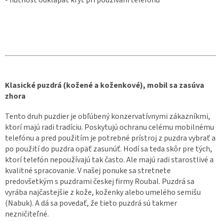
Klasické puzdrá (kožené a koženkové), mobil sa zasúva
zhora
Tento druh puzdier je obľúbený konzervatívnymi zákazníkmi,
ktorí majú radi tradíciu. Poskytujú ochranu celému mobilnému
telefónu a pred použitím je potrebné prístroj z puzdra vybrať a
po použití do puzdra opäť zasunúť. Hodí sa teda skôr pre tých,
ktorí telefón nepoužívajú tak často. Ale majú radi starostlivé a
kvalitné spracovanie. V našej ponuke sa stretnete
predovšetkým s puzdrami českej firmy Roubal. Puzdrá sa
vyrába najčastejšie z kože, koženky alebo umelého semišu
(Nabuk). A dá sa povedať, že tieto puzdrá sú takmer
nezničiteľné.