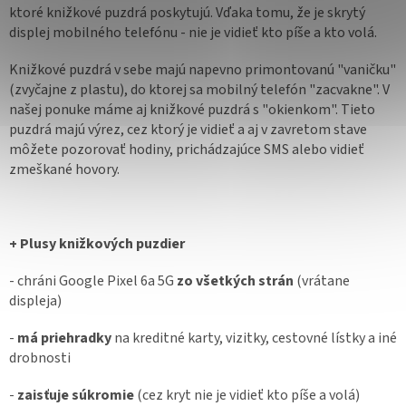
ktoré knižkové puzdrá poskytujú. Vďaka tomu, že je skrytý
displej mobilného telefónu - nie je vidieť kto píše a kto volá.
Knižkové puzdrá v sebe majú napevno primontovanú "vaničku"
(zvyčajne z plastu), do ktorej sa mobilný telefón "zacvakne". V
našej ponuke máme aj knižkové puzdrá s "okienkom". Tieto
puzdrá majú výrez, cez ktorý je vidieť a aj v zavretom stave
môžete pozorovať hodiny, prichádzajúce SMS alebo vidieť
zmeškané hovory.
+ Plusy knižkových puzdier
- chráni Google Pixel 6a 5G
zo všetkých strán
(vrátane
displeja)
-
má priehradky
na kreditné karty, vizitky, cestovné lístky a iné
drobnosti
-
zaisťuje súkromie
(cez kryt nie je vidieť kto píše a volá)