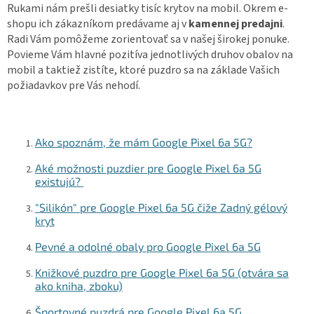
d
Rukami nám prešli desiatky tisíc krytov na mobil. Okrem e-
a
shopu ich zákazníkom predávame aj v
kamennej predajni
.
c
Radi Vám pomôžeme zorientovať sa v našej širokej ponuke.
i
Povieme Vám hlavné pozitíva jednotlivých druhov obalov na
e
mobil a taktiež zistíte, ktoré puzdro sa na základe Vašich
p
r
požiadavkov pre Vás nehodí.
v
k
y
v
Ako spoznám, že mám Google Pixel 6a 5G?
ý
p
Aké možnosti puzdier pre Google Pixel 6a 5G
i
existujú?
s
u
"Silikón" pre Google Pixel 6a 5G čiže Zadný gélový
kryt
Pevné a odolné obaly pro Google Pixel 6a 5G
Knižkové puzdro pre Google Pixel 6a 5G (otvára sa
ako kniha, zboku)
Športovné puzdrá pre Google Pixel 6a 5G