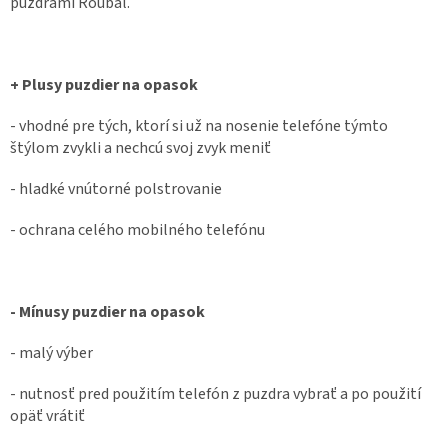
puzdrami Roubal.
+ Plusy puzdier na opasok
- vhodné pre tých, ktorí si už na nosenie telefóne týmto
štýlom zvykli a nechcú svoj zvyk meniť
- hladké vnútorné polstrovanie
- ochrana celého mobilného telefónu
- Mínusy puzdier na opasok
- malý výber
- nutnosť pred použitím telefón z puzdra vybrať a po použití
opäť vrátiť