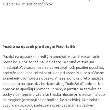
puzdier aj u mladších ročníkov
Puzdrá na opasok pre Google Pixel 6a 5G
Puzdrá na opasok sa predtým ponúkali v dvoch variantách.
Jedna bola horizontálna "naležato" a druhá vertikálna
"nastojato". V súčasnosti sa od vertikálnych puzdier upustilo,
pretože vadili nositeľmi napríklad pri sedení v aute a súčasne
sa niekedy uvoľňovali z opasku. V našej ponuke preto nájdete
iba puzdrá na opasok v horizontálnej "naležato" polohe. Na
opasok sa upevňujú pomocou pracky a puzdro sa zatvára na
suchý zips (lepšie drží ale sú trošku hlučné pri otváraní) alebo
na magnet (otvárajú sa pohodlnejšie a tichšie). Ak hľadáte
puzdro na opasok, najlepšiu skúsenosť máme s českými