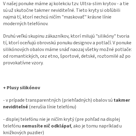
V našej ponuke máme aj kolekciu tzv. Ultra-slim krytov - a tie
sú už skutočne takmer neviditeľné. Tieto kryty si obľúbili
najmä tí, ktorí nechcú ničím "maskovať" krásne línie
moderných telefónov.
Druhú veľkú skupinu zákazníkov, ktorí milujú "silikóny" tvoria
tí, ktorí oceňujú obrovskú ponuku designov a potlačí. V ponuke
silikónových obalov máme snáď naozaj všetky možné potlače:
od romantických, cez etno, športové, detské, roztomilé až po
provokatívne vzory.
+ Plusy silikónov
- v prípade transparentných (priehľadných) obalov sú
takmer
neviditeľné
(nerušia línie telefónu)
- displej telefónu nie je ničím krytý (pre pohľad na displej
telefónu
nemusíte nič odklápať
, ako je tomu napríklad u
knižkových puzdier)