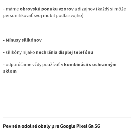
- máme
obrovskú ponuku vzorov
a dizajnov (každý si môže
personifikovať svoj mobil podľa svojho)
- Mínusy silikónov
- silikóny nijako
nechránia displej telefónu
- odporúčame vždy používať v
kombinácii s ochranným
sklom
Pevné a odolné obaly pre Google Pixel 6a 5G