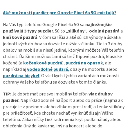
Aké možnosti puzdier pre Google Pixel 6a 5G existujú?
Na Váš typ telefónu Google Pixel 6a 5G sa
najbežnejšie
používajú 3 typy puzdier
. Sú to „
silikóny
“,
odolné puzdrá
a
knižkové puzdrá
. V čom sa líšia a aké sú ich výhody a úskalia
jednotlivých druhov sa dozviete nižšie v článku. Tieto 3 druhy
obalov na mobil ale niesú jediné, ktorými môžete Váš telefón
chrániť. Ďalšími možnosťami sú tiež flipové puzdrá, klasické
kožené (a
koženkové puzdrá
),
puzdrá na opasok
, ale
napríklad aj
vodeodolné pudzrá
,
obaly na motorku alebo
puzdrá na bicykel
. O všetkých týchto variantách možnosti
ochrany Vašeho telefónu sa dozviete v tomto článku.
TIP:
Je dobré mať pre svoj mobilný telefón
viac druhov
puzdier.
Napríklad odolné na šport alebo do práce (najmä ak
pracujete v prašnom alebo vlhkom prostredí) a tenké silikóny
pre príležitosť, kde chcete nechať vyniknúť dizajn Vášho
telefónu. Zákazníčky tiež radi menia kryt podľa nálady alebo
oblečenia (iný do kaviarne, iný na koncert alebo do