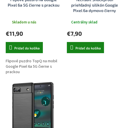
k
o
Pixel 6a 5G čierne s prackou
priehľadný silikón Google
t
v
Pixel 6a dymovo čierny
o
v
Skladom u nás
Centrálny sklad
€11,90
€7,90
Pridať do košíka
Pridať do košíka
Flipové puzdro TopQ na mobil
Google Pixel 6a 5G čierne s
prackou