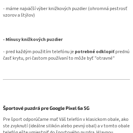
- máme najväčší výber knižkových puzdier (ohromná pestrosť
vzorov a štýlov)
- Mínusy knižkových puzdier
- pred každým použitím telefónu je
potrebné odklopiť
prednú
časť krytu, pri častom používaní to môže byť "otravné"
Športové puzdrá pre Google Pixel 6a 5G
Pre šport odporúčame mať Váš telefón v klasickom obale, ako
ste zvyknutí (ideálne silikón alebo pevný obal) a v tomto obale
telefón ešte umiestniť do športového puzdra. Hlavnou