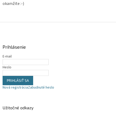
okamžite :-)
Z
á
p
ä
Prihlásenie
t
i
E-mail
e
Heslo
PRIHLÁSIŤ SA
Nová registrácia
Zabudnuté heslo
Užitočné odkazy