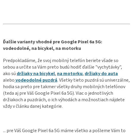
Ďalšie varianty vhodné pre Google Pixel 6a 5G:
vodeodolné, na bicykel, na motorku
Predpokladáme, že svoj mobilný telefón beriete všade so
sebou a určite sa Vám preto budú hodiť ďalšie "vychytávky",
ako sú
držiaky na bicykel
,
na motorku
,
držiaky do auta
alebo
vodeodolné puzdrá
. Všetky tieto puzdrá sú univerzálne,
hodia sa preto pre takmer všetky druhy mobilných telefónov
(teda aj pre Váš Google Pixel 6a 5G). Viac o jednotlivých
držiakoch a puzdrách, o ich výhodách a možnostiach nájdete
vždy v článku danej kategórie.
... pre Váš Google Pixel 6a 5G máme všetko a pošleme Vám to