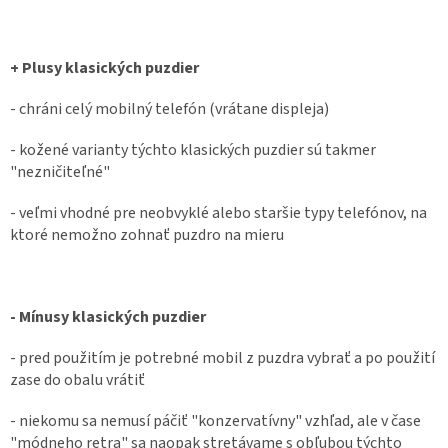
+ Plusy klasických puzdier
- chráni celý mobilný telefón (vrátane displeja)
- kožené varianty týchto klasických puzdier sú takmer
"nezničiteľné"
- veľmi vhodné pre neobvyklé alebo staršie typy telefónov, na
ktoré nemožno zohnať puzdro na mieru
- Mínusy klasických puzdier
- pred použitím je potrebné mobil z puzdra vybrať a po použití
zase do obalu vrátiť
- niekomu sa nemusí páčiť "konzervatívny" vzhľad, ale v čase
"módneho retra" sa naopak stretávame s obľubou týchto