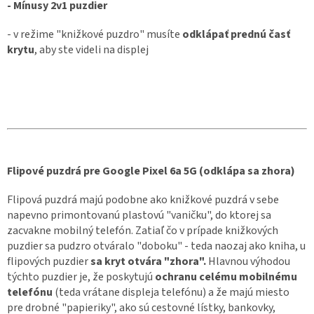
- Mínusy 2v1 puzdier
- v režime "knižkové puzdro" musíte
odklápať prednú časť
krytu
, aby ste videli na displej
Flipové puzdrá pre Google Pixel 6a 5G (odklápa sa zhora)
Flipová puzdrá majú podobne ako knižkové puzdrá v sebe
napevno primontovanú plastovú "vaničku", do ktorej sa
zacvakne mobilný telefón. Zatiaľ čo v prípade knižkových
puzdier sa pudzro otváralo "doboku" - teda naozaj ako kniha, u
flipových puzdier
sa kryt otvára "zhora".
Hlavnou výhodou
týchto puzdier je, že poskytujú
ochranu celému mobilnému
telefónu
(teda vrátane displeja telefónu) a že majú miesto
pre drobné "papieriky", ako sú cestovné lístky, bankovky,