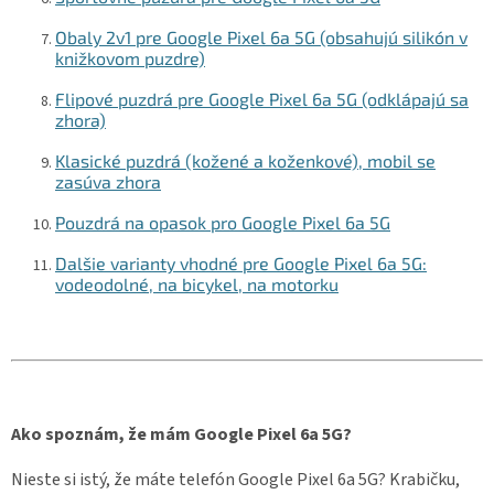
Obaly 2v1 pre Google Pixel 6a 5G (obsahujú silikón v
knižkovom puzdre)
Flipové puzdrá pre Google Pixel 6a 5G (odklápajú sa
zhora)
Klasické puzdrá (kožené a koženkové), mobil se
zasúva zhora
Pouzdrá na opasok pro Google Pixel 6a 5G
Dalšie varianty vhodné pre Google Pixel 6a 5G:
vodeodolné, na bicykel, na motorku
Ako spoznám, že mám Google Pixel 6a 5G?
Nieste si istý, že máte telefón Google Pixel 6a 5G? Krabičku,