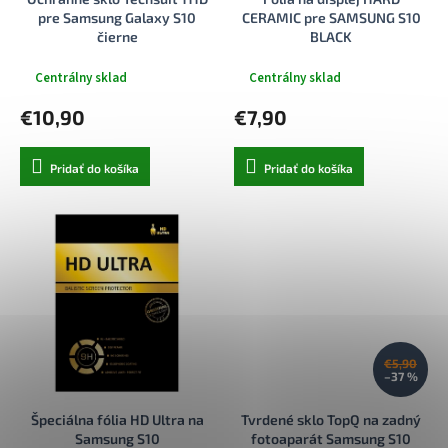
k
o
pre Samsung Galaxy S10
CERAMIC pre SAMSUNG S10
t
v
čierne
BLACK
o
v
Centrálny sklad
Centrálny sklad
€10,90
€7,90
Pridať do košíka
Pridať do košíka
€5,90
–37 %
Špeciálna fólia HD Ultra na
Tvrdené sklo TopQ na zadný
Samsung S10
fotoaparát Samsung S10