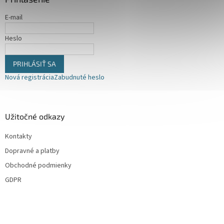
t
p
i
r
E-mail
v
e
k
Heslo
y
v
ý
PRIHLÁSIŤ SA
p
Nová registrácia
Zabudnuté heslo
i
s
u
Užitočné odkazy
Kontakty
Dopravné a platby
Obchodné podmienky
GDPR