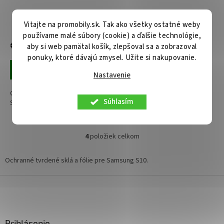
Vitajte na promobily.sk. Tak ako všetky ostatné weby
Skladom u nás
Skladom u nás
používame malé súbory (cookie) a ďalšie technológie,
€12,20
€3,70
aby si web pamätal košík, zlepšoval sa a zobrazoval
ponuky, ktoré dávajú zmysel. Užite si nakupovanie.
Pridať do košíka
Pridať do košíka
Nastavenie
Ochranná fólia HD Ultra pre
Tvrdené sklo TopQ na zadnú
Súhlasím
Samsung S10
šošovku fotoaparátu Samsung
S10
4
položiek celkom
O
v
l
Ochranné tvrdené sklá a fólie pre Samsung S10.
á
d
Z
a
á
c
p
i
ä
e
Prihlásenie