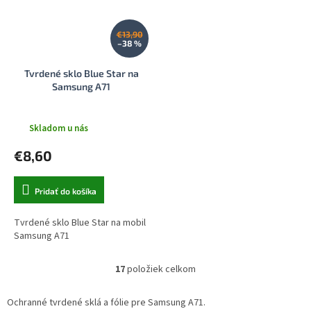
€13,90
–38 %
Tvrdené sklo Blue Star na
Samsung A71
Skladom u nás
€8,60
Pridať do košíka
Tvrdené sklo Blue Star na mobil
Samsung A71
17
položiek celkom
O
v
l
Ochranné tvrdené sklá a fólie pre Samsung A71.