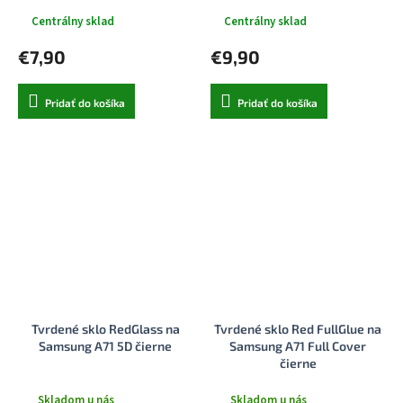
Centrálny sklad
Centrálny sklad
€7,90
€9,90
Pridať do košíka
Pridať do košíka
Tvrdené sklo RedGlass na
Tvrdené sklo Red FullGlue na
Samsung A71 5D čierne
Samsung A71 Full Cover
čierne
Skladom u nás
Skladom u nás