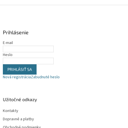
á
d
Z
a
á
c
p
i
ä
e
Prihlásenie
t
p
i
r
E-mail
v
e
k
Heslo
y
v
ý
PRIHLÁSIŤ SA
p
Nová registrácia
Zabudnuté heslo
i
s
u
Užitočné odkazy
Kontakty
Dopravné a platby
Obchodné podmienky