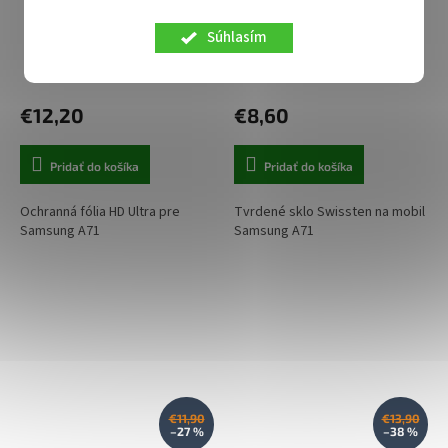
Samsung A71
Samsung A71
Súhlasím
Skladom u nás
Skladom u nás
€12,20
€8,60
Pridať do košíka
Pridať do košíka
Ochranná fólia HD Ultra pre
Tvrdené sklo Swissten na mobil
Samsung A71
Samsung A71
€11,90
€13,90
–27 %
–38 %