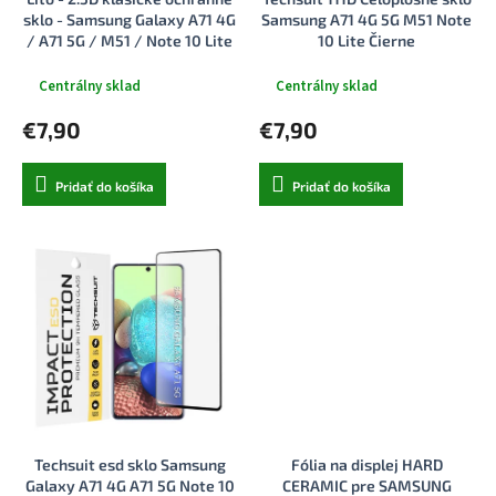
k
o
sklo - Samsung Galaxy A71 4G
Samsung A71 4G 5G M51 Note
t
v
/ A71 5G / M51 / Note 10 Lite
10 Lite Čierne
o
- číre
v
Centrálny sklad
Centrálny sklad
€7,90
€7,90
Pridať do košíka
Pridať do košíka
Techsuit esd sklo Samsung
Fólia na displej HARD
Galaxy A71 4G A71 5G Note 10
CERAMIC pre SAMSUNG