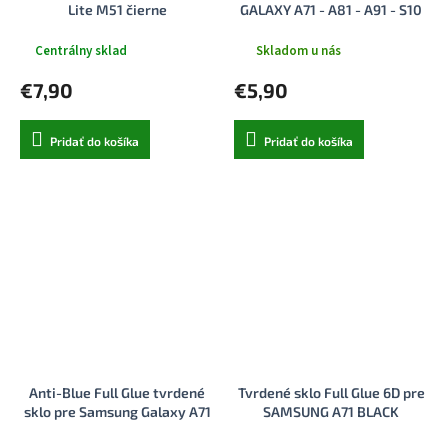
Lite M51 čierne
GALAXY A71 - A81 - A91 - S10
LITE - NOTE 10 LITE BLACK
Centrálny sklad
Skladom u nás
€7,90
€5,90
Pridať do košíka
Pridať do košíka
Anti-Blue Full Glue tvrdené
Tvrdené sklo Full Glue 6D pre
sklo pre Samsung Galaxy A71
SAMSUNG A71 BLACK