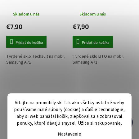
Skladom u nás
Skladom u nás
€7,90
€7,90
Pridať do košíka
Pridať do košíka
Tvrdené sklo Techsuit na mobil
Tvrdené sklo LITO na mobil
Samsung A71
Samsung A71
Vitajte na promobily.sk. Tak ako všetky ostatné weby
používame malé súbory (cookie) a ďalšie technológie,
aby si web pamätal košík, zlepšoval sa a zobrazoval
€13,90
ponuky, ktoré dávajú zmysel. Užite si nakupovanie.
–38 %
Nastavenie
Špeciálna fólia HD Ultra na
Tvrdené sklo Swissten na