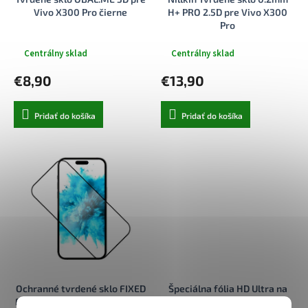
k
o
Vivo X300 Pro čierne
H+ PRO 2.5D pre Vivo X300
t
v
Pro
o
v
Centrálny sklad
Centrálny sklad
€8,90
€13,90
Pridať do košíka
Pridať do košíka
Ochranné tvrdené sklo FIXED
Špeciálna fólia HD Ultra na
Full-Cover pre Vivo X300 Pro,
Vivo X300 Pro