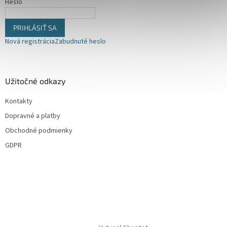
y
Heslo
v
ý
PRIHLÁSIŤ SA
p
i
Nová registrácia
Zabudnuté heslo
s
u
Užitočné odkazy
Kontakty
Dopravné a platby
Obchodné podmienky
GDPR