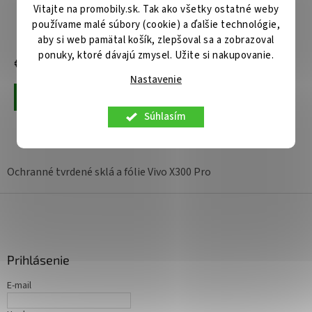
čierne
Vitajte na promobily.sk. Tak ako všetky ostatné weby
používame malé súbory (cookie) a ďalšie technológie,
Centrálny sklad
Skladom u nás
aby si web pamätal košík, zlepšoval sa a zobrazoval
ponuky, ktoré dávajú zmysel. Užite si nakupovanie.
€14,90
€9,90
Nastavenie
Pridať do košíka
Pridať do košíka
Súhlasím
4
položiek celkom
O
v
l
Ochranné tvrdené sklá a fólie Vivo X300 Pro
á
d
Z
a
á
c
p
i
ä
e
Prihlásenie
t
p
r
i
E-mail
v
e
k