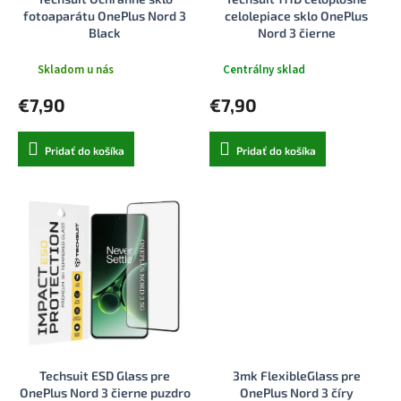
k
o
fotoaparátu OnePlus Nord 3
celolepiace sklo OnePlus
t
v
Black
Nord 3 čierne
o
v
Skladom u nás
Centrálny sklad
€7,90
€7,90
Pridať do košíka
Pridať do košíka
Techsuit ESD Glass pre
3mk FlexibleGlass pre
OnePlus Nord 3 čierne puzdro
OnePlus Nord 3 číry