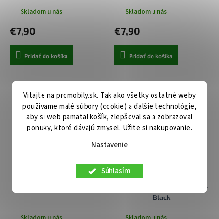
Skladom u nás
Skladom u nás
€7,90
€7,90
Pridať do košíka
Pridať do košíka
Vitajte na promobily.sk. Tak ako všetky ostatné weby
používame malé súbory (cookie) a ďalšie technológie,
aby si web pamätal košík, zlepšoval sa a zobrazoval
ponuky, ktoré dávajú zmysel. Užite si nakupovanie.
Nastavenie
Súhlasím
Špeciálna fólia HD Ultra na
Techsuit Tvrdené sklo na
OnePlus Nord 3 5G
OnePlus Nord 3 5G Full Cover
Black
Skladom u nás
Skladom u nás