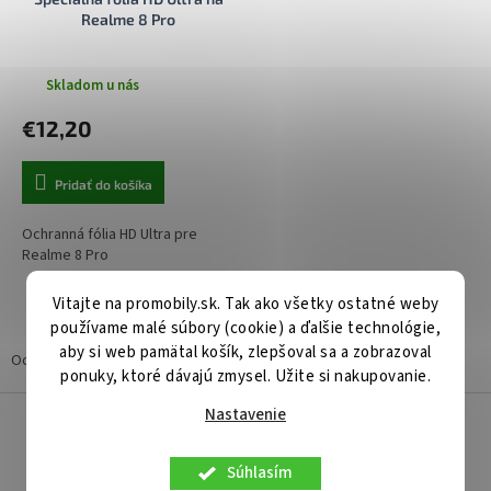
k
o
Realme 8 Pro
t
v
o
v
Skladom u nás
€12,20
Pridať do košíka
Ochranná fólia HD Ultra pre
Realme 8 Pro
Vitajte na promobily.sk. Tak ako všetky ostatné weby
1
položiek celkom
O
používame malé súbory (cookie) a ďalšie technológie,
v
aby si web pamätal košík, zlepšoval sa a zobrazoval
l
Ochranné tvrdené sklá a fólie Realme 8 Pro
ponuky, ktoré dávajú zmysel. Užite si nakupovanie.
á
d
Z
Nastavenie
a
á
c
p
i
Súhlasím
ä
e