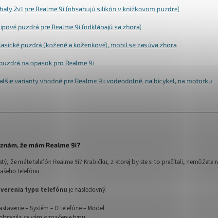
baly 2v1 pre Realme 9i (obsahujú silikón v knižkovom puzdre)
lipové puzdrá pre Realme 9i (odklápajú sa zhora)
lasické puzdrá (kožené a koženkové), mobil se zasúva zhora
ouzdrá na opasok pro Realme 9i
alšie varianty vhodné pre Realme 9i: vodeodolné, na bicykel, na motorku
oznám, že mám Realme 9i?
 istý, že máte telefón Realme 9i? Krabičku, z ktorej by ste si to prečítali, nemôže
ašeho telefónu.
verenia typu telefónu
je nasledovný:
astavenie – Systém – O telefóne – Model
obrazila sa vám označenie typu