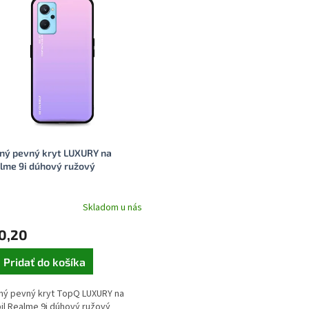
ný pevný kryt LUXURY na
lme 9i dúhový ružový
Skladom u nás
0,20
Pridať do košíka
ný pevný kryt TopQ LUXURY na
il Realme 9i dúhový ružový