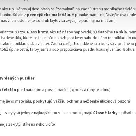
ako u silikónov aj tieto obaly sa "zacvaknú" na zadnú stranu mobilného telefónu
abaním. Sú ale z
pevnejšieho materiálu
. V ponuke máme najčastejšie dva druh
 masívne a odolne (tento druh krytov sa zvyčajne páči najmä mužom).
ariantou sú tzv.
Glass kryty
. Ako už názov napovedá, sú skutočne
zo skla
. Nem
 tvrdené sklá, ktoré len tak niečo nerozbije. A keby náhodou áno (napríklad do n
 ako napríklad u skla v aute). Zadná časť je teda sklenená a boky sú z pružného p
 totiž úplne ostrá, farby jasné a sklo prepožičiava puzdru luxusný vzhľad. Bohuži
 tvrdených puzdier
a telefón
pred nárazom a poškriabaním (aj boky a rohy telefónu)
vnejšieho materiálu,
poskytujú väčšiu ochranu
než tenké silikónová puzdrá
lass kryty sú jedny z najkrajších puzdier na mobil, majú
úžasné farby
a pôsobia
nie je zakrytý, stále na neho vidíte