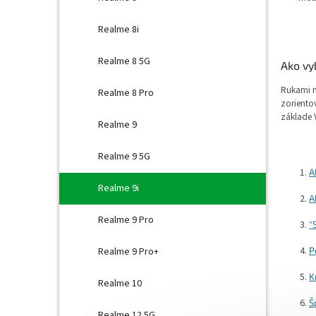
Realme 8i
Realme 8 5G
Ako vy
Rukami n
Realme 8 Pro
zoriento
základe 
Realme 9
Realme 9 5G
A
Realme 9i
A
Realme 9 Pro
"
P
Realme 9 Pro+
K
Realme 10
Š
Realme 12 5G