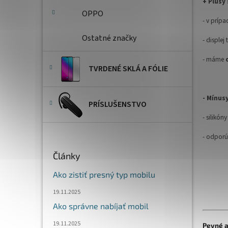
+ Plusy 
OPPO
- v príp
Ostatné značky
- displej
- máme
TVRDENÉ SKLÁ A FÓLIE
- Mínus
PRÍSLUŠENSTVO
- silikón
- odporú
Články
Ako zistiť presný typ mobilu
19.11.2025
Ako správne nabíjať mobil
19.11.2025
Pevné a