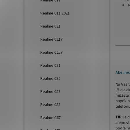
Realme C11
T
Realme C11 2021
Realme C21
Realme C21Y
Realme C25Y
Realme C31
Aké mož
Realme C35
Na Váš 
líšia a 
Realme C53
môžete V
napríkla
Realme C55
telefónu
TIP:
Je d
Realme C67
alebo vl
podľa ná