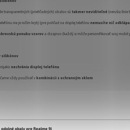
silikónov
ade transparentných (priehľadných) obalov sú
takmer neviditeľné
(nerušia línie 
 telefónu nie je ničím krytý (pre pohľad na displej telefónu
nemusíte nič odklápa
obrovskú ponuku vzorov
a dizajnov (každý si môže personifikovať svoj mobil
y silikónov
y nijako
nechránia displej telefónu
čame vždy používať v
kombinácii s ochranným sklom
 odolné obaly pre Realme 9i