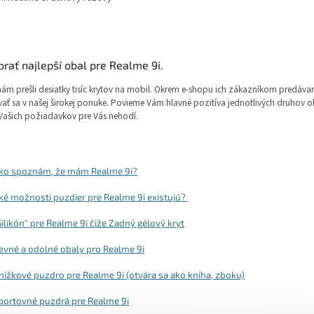
O
v
brať najlepší obal pre Realme 9i.
l
á
ám prešli desiatky tisíc krytov na mobil. Okrem e-shopu ich zákazníkom predáva
d
vať sa v našej širokej ponuke. Povieme Vám hlavné pozitíva jednotlivých druhov ob
a
Vašich požiadavkov pre Vás nehodí.
c
i
e
p
ko spoznám, že mám Realme 9i?
r
v
ké možnosti puzdier pre Realme 9i existujú?
k
y
Silikón" pre Realme 9i čiže Zadný gélový kryt
v
ý
evné a odolné obaly pro Realme 9i
p
i
nižkové puzdro pre Realme 9i (otvára sa ako kniha, zboku)
s
u
portovné puzdrá pre Realme 9i