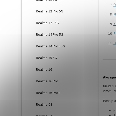
O
Realme 12 Pro 5G
F
Realme 12+ 5G
K
P
Realme 14 Pro 5G
D
Realme 14 Pro+ 5G
Realme 15 5G
Realme 16
Ako sp
Realme 16 Pro
Nieste si
v menu V
Realme 16 Pro+
Postup
o
Realme C3
N
Z