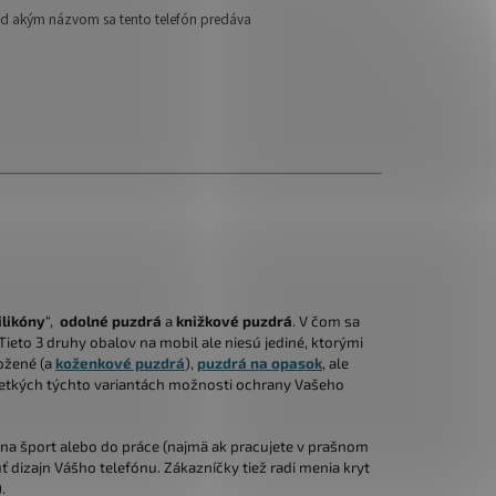
pod akým názvom sa tento telefón predáva
ilikóny
“,
odolné puzdrá
a
knižkové puzdrá
. V čom sa
 Tieto 3 druhy obalov na mobil ale niesú jediné, ktorými
kožené (a
koženkové puzdrá
),
puzdrá na opasok
, ale
šetkých týchto variantách možnosti ochrany Vašeho
na šport alebo do práce (najmä ak pracujete v prašnom
ť dizajn Vášho telefónu. Zákazníčky tiež radi menia kryt
.