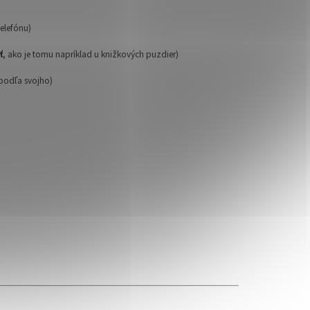
telefónu)
ť
, ako je tomu napríklad u knižkových puzdier)
 podľa svojho)