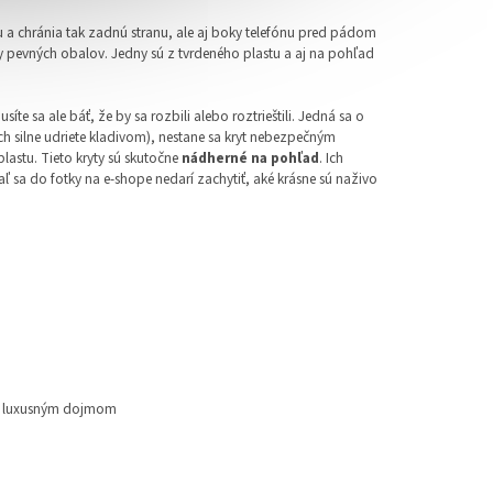
 a chránia tak zadnú stranu, ale aj boky telefónu pred pádom
y pevných obalov. Jedny sú z tvrdeného plastu a aj na pohľad
usíte sa ale báť, že by sa rozbili alebo roztrieštili. Jedná sa o
ich silne udriete kladivom), nestane sa kryt nebezpečným
lastu. Tieto kryty sú skutočne
nádherné na pohľad
. Ich
aľ sa do fotky na e-shope nedarí zachytiť, aké krásne sú naživo
 luxusným dojmom