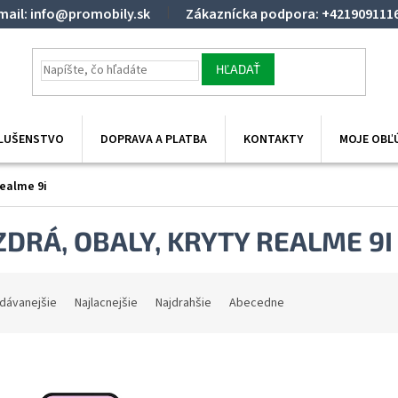
mail: info@promobily.sk
Zákaznícka podpora: +421909111
HĽADAŤ
SLUŠENSTVO
DOPRAVA A PLATBA
KONTAKTY
MOJE OBĽ
ealme 9i
DRÁ, OBALY, KRYTY REALME 9I
dávanejšie
Najlacnejšie
Najdrahšie
Abecedne