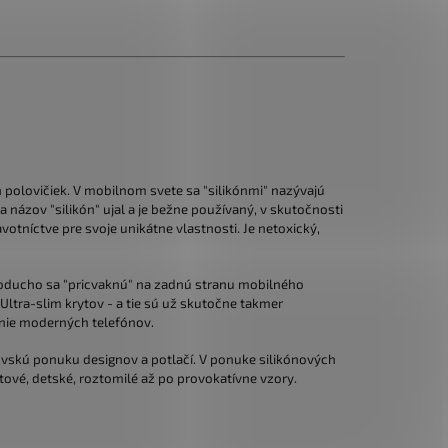
polovičiek. V mobilnom svete sa "silikónmi" nazývajú
 názov "silikón" ujal a je bežne používaný, v skutočnosti
avotníctve pre svoje unikátne vlastnosti. Je netoxický,
jednoducho sa "pricvaknú" na zadnú stranu mobilného
 Ultra-slim krytov - a tie sú už skutočne takmer
línie moderných telefónov.
brovskú ponuku designov a potlačí. V ponuke silikónových
ové, detské, roztomilé až po provokatívne vzory.