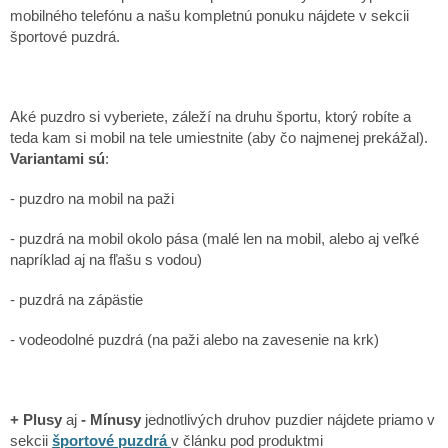
mobilného telefónu a našu kompletnú ponuku nájdete v sekcii
športové puzdrá.
Aké puzdro si vyberiete, záleží na druhu športu, ktorý robíte a
teda kam si mobil na tele umiestnite (aby čo najmenej prekážal).
Variantami sú
:
- puzdro na mobil na paži
- puzdrá na mobil okolo pása (malé len na mobil, alebo aj veľké
napríklad aj na fľašu s vodou)
- puzdrá na zápästie
- vodeodolné puzdrá (na paži alebo na zavesenie na krk)
+ Plusy
aj
- Mínusy
jednotlivých druhov puzdier nájdete priamo v
sekcii
športové puzdrá
v článku pod produktmi