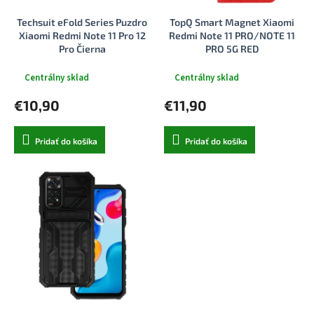
u
t
Techsuit eFold Series Puzdro
TopQ Smart Magnet Xiaomi
k
o
Xiaomi Redmi Note 11 Pro 12
Redmi Note 11 PRO/NOTE 11
t
v
Pro Čierna
PRO 5G RED
o
v
Centrálny sklad
Centrálny sklad
€10,90
€11,90
Pridať do košíka
Pridať do košíka