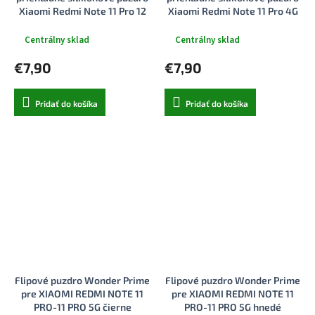
Xiaomi Redmi Note 11 Pro 12
Xiaomi Redmi Note 11 Pro 4G
Pro Clear
Note 11 Pro 5G Note 12 Pro 4G
Dymova cierna
Centrálny sklad
Centrálny sklad
€7,90
€7,90
Pridať do košíka
Pridať do košíka
Flipové puzdro Wonder Prime
Flipové puzdro Wonder Prime
pre XIAOMI REDMI NOTE 11
pre XIAOMI REDMI NOTE 11
PRO-11 PRO 5G čierne
PRO-11 PRO 5G hnedé