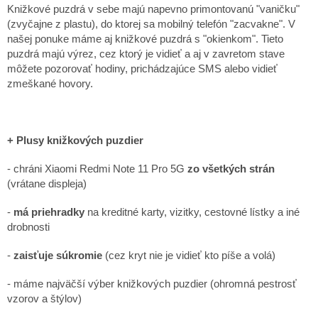
Knižkové puzdrá v sebe majú napevno primontovanú "vaničku"
(zvyčajne z plastu), do ktorej sa mobilný telefón "zacvakne". V
našej ponuke máme aj knižkové puzdrá s "okienkom". Tieto
puzdrá majú výrez, cez ktorý je vidieť a aj v zavretom stave
môžete pozorovať hodiny, prichádzajúce SMS alebo vidieť
zmeškané hovory.
+ Plusy knižkových puzdier
- chráni Xiaomi Redmi Note 11 Pro 5G
zo všetkých strán
(vrátane displeja)
-
má priehradky
na kreditné karty, vizitky, cestovné lístky a iné
drobnosti
-
zaisťuje súkromie
(cez kryt nie je vidieť kto píše a volá)
- máme najväčší výber knižkových puzdier (ohromná pestrosť
vzorov a štýlov)