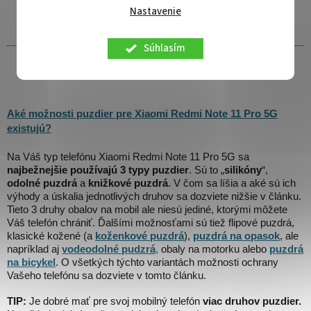
Nastavenie
Súhlasím
Aké možnosti puzdier pre Xiaomi Redmi Note 11 Pro 5G
existujú?
Na Váš typ telefónu Xiaomi Redmi Note 11 Pro 5G sa
najbežnejšie používajú 3 typy puzdier
. Sú to „
silikóny
“,
odolné puzdrá
a
knižkové puzdrá
. V čom sa líšia a aké sú ich
výhody a úskalia jednotlivých druhov sa dozviete nižšie v článku.
Tieto 3 druhy obalov na mobil ale niesú jediné, ktorými môžete
Váš telefón chrániť. Ďalšími možnosťami sú tiež flipové puzdrá,
klasické kožené (a
koženkové puzdrá
),
puzdrá na opasok
, ale
napríklad aj
vodeodolné pudzrá
,
obaly na motorku alebo
puzdrá
na bicykel
. O všetkých týchto variantách možnosti ochrany
Vašeho telefónu sa dozviete v tomto článku.
TIP:
Je dobré mať pre svoj mobilný telefón
viac druhov puzdier.