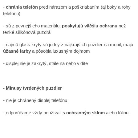
-
chránia telefón
pred nárazom a poškriabaním (aj boky a rohy
telefónu)
- sú z pevnejšieho materiálu,
poskytujú väčšiu ochranu
než
tenké silikónová puzdrá
- najmä glass kryty sú jedny z najkrajších puzdier na mobil, majú
úžasné farby
a pôsobia luxusným dojmom
- displej nie je zakrytý, stále na neho vidíte
- Mínusy tvrdených puzdier
- nie je chránený displej telefónu
- odporúčame vždy používať
s ochranným sklom
alebo fóliou