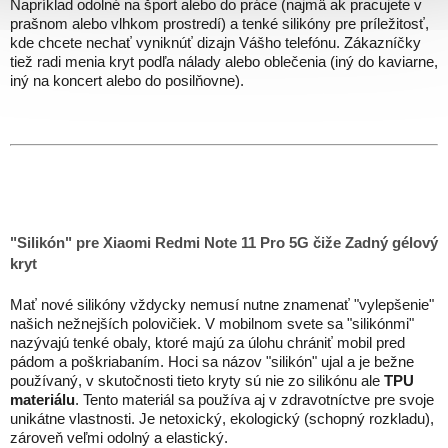
Napríklad odolné na šport alebo do práce (najmä ak pracujete v
prašnom alebo vlhkom prostredí) a tenké silikóny pre príležitosť,
kde chcete nechať vyniknúť dizajn Vášho telefónu. Zákazníčky
tiež radi menia kryt podľa nálady alebo oblečenia (iný do kaviarne,
iný na koncert alebo do posilňovne).
"Silikón" pre Xiaomi Redmi Note 11 Pro 5G čiže Zadný gélový
kryt
Mať nové silikóny vždycky nemusí nutne znamenať "vylepšenie"
našich nežnejších polovičiek. V mobilnom svete sa "silikónmi"
nazývajú tenké obaly, ktoré majú za úlohu chrániť mobil pred
pádom a poškriabaním. Hoci sa názov "silikón" ujal a je bežne
používaný, v skutočnosti tieto kryty sú nie zo silikónu ale
TPU
materiálu
. Tento materiál sa používa aj v zdravotníctve pre svoje
unikátne vlastnosti. Je netoxický, ekologický (schopný rozkladu),
zároveň veľmi odolný a elastický.