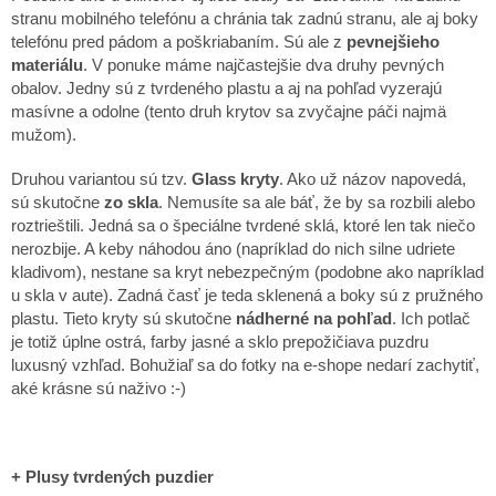
stranu mobilného telefónu a chránia tak zadnú stranu, ale aj boky
telefónu pred pádom a poškriabaním. Sú ale z
pevnejšieho
materiálu
. V ponuke máme najčastejšie dva druhy pevných
obalov. Jedny sú z tvrdeného plastu a aj na pohľad vyzerajú
masívne a odolne (tento druh krytov sa zvyčajne páči najmä
mužom).
Druhou variantou sú tzv.
Glass kryty
. Ako už názov napovedá,
sú skutočne
zo skla
. Nemusíte sa ale báť, že by sa rozbili alebo
roztrieštili. Jedná sa o špeciálne tvrdené sklá, ktoré len tak niečo
nerozbije. A keby náhodou áno (napríklad do nich silne udriete
kladivom), nestane sa kryt nebezpečným (podobne ako napríklad
u skla v aute). Zadná časť je teda sklenená a boky sú z pružného
plastu. Tieto kryty sú skutočne
nádherné na pohľad
. Ich potlač
je totiž úplne ostrá, farby jasné a sklo prepožičiava puzdru
luxusný vzhľad. Bohužiaľ sa do fotky na e-shope nedarí zachytiť,
aké krásne sú naživo :-)
+ Plusy tvrdených puzdier