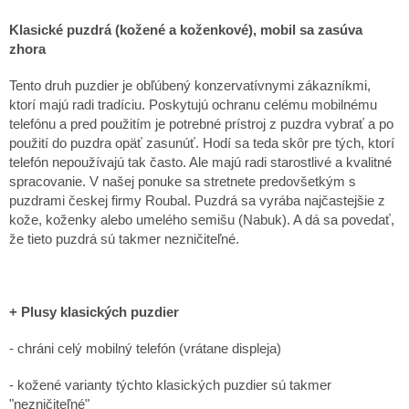
Klasické puzdrá (kožené a koženkové), mobil sa zasúva
zhora
Tento druh puzdier je obľúbený konzervatívnymi zákazníkmi,
ktorí majú radi tradíciu. Poskytujú ochranu celému mobilnému
telefónu a pred použitím je potrebné prístroj z puzdra vybrať a po
použití do puzdra opäť zasunúť. Hodí sa teda skôr pre tých, ktorí
telefón nepoužívajú tak často. Ale majú radi starostlivé a kvalitné
spracovanie. V našej ponuke sa stretnete predovšetkým s
puzdrami českej firmy Roubal. Puzdrá sa vyrába najčastejšie z
kože, koženky alebo umelého semišu (Nabuk). A dá sa povedať,
že tieto puzdrá sú takmer nezničiteľné.
+ Plusy klasických puzdier
- chráni celý mobilný telefón (vrátane displeja)
- kožené varianty týchto klasických puzdier sú takmer
"nezničiteľné"