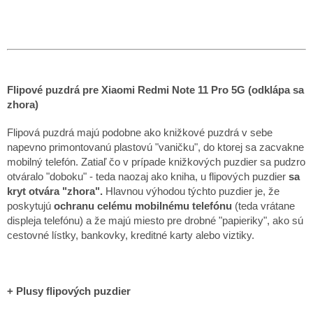
Flipové puzdrá pre Xiaomi Redmi Note 11 Pro 5G (odklápa sa
zhora)
Flipová puzdrá majú podobne ako knižkové puzdrá v sebe
napevno primontovanú plastovú "vaničku", do ktorej sa zacvakne
mobilný telefón. Zatiaľ čo v prípade knižkových puzdier sa pudzro
otváralo "doboku" - teda naozaj ako kniha, u flipových puzdier
sa
kryt otvára "zhora".
Hlavnou výhodou týchto puzdier je, že
poskytujú
ochranu celému mobilnému telefónu
(teda vrátane
displeja telefónu) a že majú miesto pre drobné "papieriky", ako sú
cestovné lístky, bankovky, kreditné karty alebo viztiky.
+ Plusy flipových puzdier