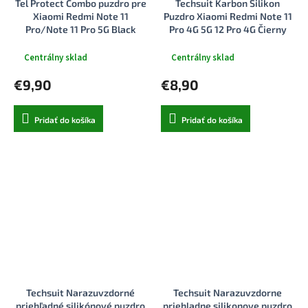
Tel Protect Combo puzdro pre
Techsuit Karbon Silikon
Xiaomi Redmi Note 11
Puzdro Xiaomi Redmi Note 11
Pro/Note 11 Pro 5G Black
Pro 4G 5G 12 Pro 4G Čierny
Centrálny sklad
Centrálny sklad
€9,90
€8,90
Pridať do košíka
Pridať do košíka
Techsuit Narazuvzdorné
Techsuit Narazuvzdorne
priehľadné silikónové puzdro
priehladne silikonove puzdro