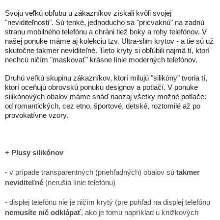
Svoju veľkú obľubu u zákazníkov získali kvôli svojej
"neviditeľnosti". Sú tenké, jednoducho sa "pricvaknú" na zadnú
stranu mobilného telefónu a chráni tiež boky a rohy telefónov. V
našej ponuke máme aj kolekciu tzv. Ultra-slim krytov - a tie sú už
skutočne takmer neviditeľné. Tieto kryty si obľúbili najmä tí, ktorí
nechcú ničím "maskovať" krásne línie moderných telefónov.
Druhú veľkú skupinu zákazníkov, ktorí milujú "silikóny" tvoria tí,
ktorí oceňujú obrovskú ponuku designov a potlačí. V ponuke
silikónových obalov máme snáď naozaj všetky možné potlače:
od romantických, cez etno, športové, detské, roztomilé až po
provokatívne vzory.
+ Plusy silikónov
- v prípade transparentných (priehľadných) obalov sú
takmer
neviditeľné
(nerušia línie telefónu)
- displej telefónu nie je ničím krytý (pre pohľad na displej telefónu
nemusíte nič odklápať
, ako je tomu napríklad u knižkových