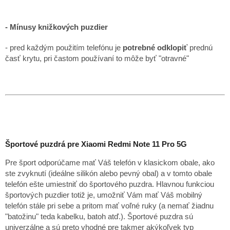
- Mínusy knižkových puzdier
- pred každým použitím telefónu je
potrebné odklopiť
prednú
časť krytu, pri častom používaní to môže byť "otravné"
Športové puzdrá pre Xiaomi Redmi Note 11 Pro 5G
Pre šport odporúčame mať Váš telefón v klasickom obale, ako
ste zvyknutí (ideálne silikón alebo pevný obal) a v tomto obale
telefón ešte umiestniť do športového puzdra. Hlavnou funkciou
športových puzdier totiž je, umožniť Vám mať Váš mobilný
telefón stále pri sebe a pritom mať voľné ruky (a nemať žiadnu
"batožinu" teda kabelku, batoh atď.). Športové puzdra sú
univerzálne a sú preto vhodné pre takmer akýkoľvek typ