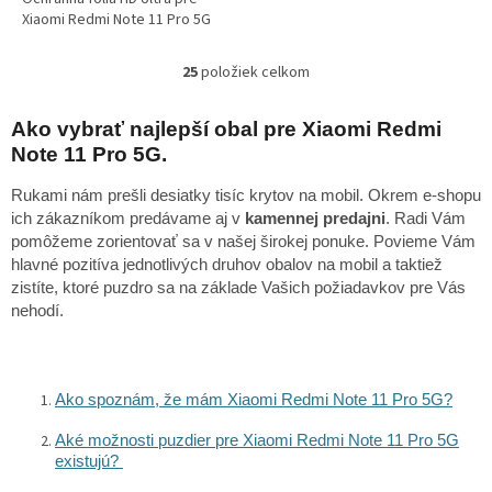
Xiaomi Redmi Note 11 Pro 5G
25
položiek celkom
O
v
l
Ako vybrať najlepší obal pre Xiaomi Redmi
á
Note 11 Pro 5G.
d
a
Rukami nám prešli desiatky tisíc krytov na mobil. Okrem e-shopu
c
ich zákazníkom predávame aj v
kamennej predajni
. Radi Vám
i
pomôžeme zorientovať sa v našej širokej ponuke. Povieme Vám
e
hlavné pozitíva jednotlivých druhov obalov na mobil a taktiež
p
r
zistíte, ktoré puzdro sa na základe Vašich požiadavkov pre Vás
v
nehodí.
k
y
v
ý
Ako spoznám, že mám Xiaomi Redmi Note 11 Pro 5G?
p
i
Aké možnosti puzdier pre Xiaomi Redmi Note 11 Pro 5G
s
existujú?
u