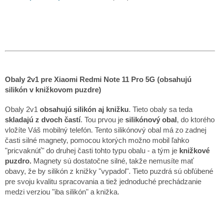
Obaly 2v1 pre Xiaomi Redmi Note 11 Pro 5G (obsahujú
silikón v knižkovom puzdre)
Obaly 2v1
obsahujú silikón aj knižku
. Tieto obaly sa teda
skladajú z dvoch častí
. Tou prvou je
silikónový obal
, do ktorého
vložíte Váš mobilný telefón. Tento silikónový obal má zo zadnej
časti silné magnety, pomocou ktorých možno mobil ľahko
"pricvaknúť" do druhej časti tohto typu obalu - a tým je
knižkové
puzdro.
Magnety sú dostatočne silné, takže nemusíte mať
obavy, že by silikón z knižky "vypadol". Tieto puzdrá sú obľúbené
pre svoju kvalitu spracovania a tiež jednoduché prechádzanie
medzi verziou "iba silikón" a knižka.