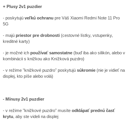
+ Plusy 2v1 puzdier
- poskytujú
veľkú ochranu
pre Váš Xiaomi Redmi Note 11 Pro
5G
- majú
priestor pre drobnosti
(cestovné lístky, vstupenky,
kreditné karty)
- je možné ich
používať samostatne
(buď iba ako silikón, alebo v
kombinácii s knižkou ako Knížková puzdro)
- v režime "knižkové puzdro" poskytujú
súkromie
(nie je vidieť na
displej, kto píše alebo volá)
- Mínusy 2v1 puzdier
- v režime "knižkové puzdro" musíte
odklápať prednú časť
krytu
, aby ste videli na displej