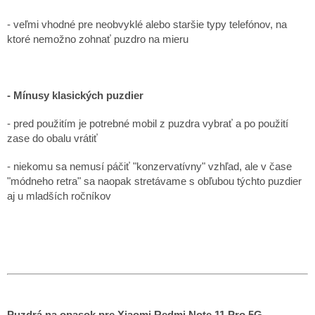
- veľmi vhodné pre neobvyklé alebo staršie typy telefónov, na
ktoré nemožno zohnať puzdro na mieru
- Mínusy klasických puzdier
- pred použitím je potrebné mobil z puzdra vybrať a po použití
zase do obalu vrátiť
- niekomu sa nemusí páčiť "konzervatívny" vzhľad, ale v čase
"módneho retra" sa naopak stretávame s obľubou týchto puzdier
aj u mladších ročníkov
Puzdrá na opasok pre Xiaomi Redmi Note 11 Pro 5G