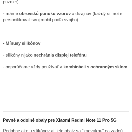
puzdier)
- máme
obrovskú ponuku vzorov
a dizajnov (každý si môže
personifikovať svoj mobil podľa svojho)
- Mínusy silikónov
- silikóny nijako
nechránia displej telefónu
- odporúčame vždy používať v
kombinácii s ochranným sklom
Pevné a odolné obaly pre Xiaomi Redmi Note 11 Pro 5G
Podobne ako u silikónov aj tieto obaly sa "zacvaknú" na zadnú