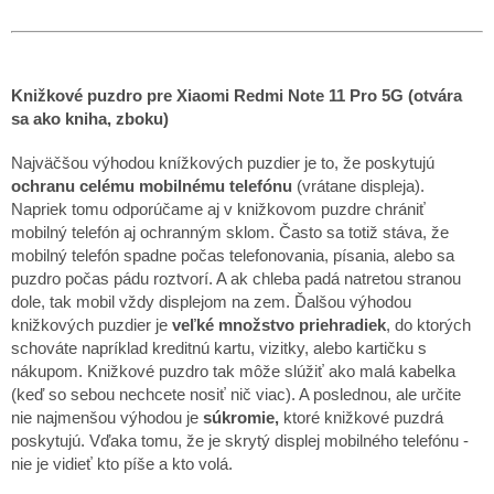
Knižkové puzdro pre Xiaomi Redmi Note 11 Pro 5G (otvára
sa ako kniha, zboku)
Najväčšou výhodou knížkových puzdier je to, že poskytujú
ochranu celému mobilnému telefónu
(vrátane displeja).
Napriek tomu odporúčame aj v knižkovom puzdre chrániť
mobilný telefón aj ochranným sklom. Často sa totiž stáva, že
mobilný telefón spadne počas telefonovania, písania, alebo sa
puzdro počas pádu roztvorí. A ak chleba padá natretou stranou
dole, tak mobil vždy displejom na zem. Ďalšou výhodou
knižkových puzdier je
veľké množstvo priehradiek
, do ktorých
schováte napríklad kreditnú kartu, vizitky, alebo kartičku s
nákupom. Knižkové puzdro tak môže slúžiť ako malá kabelka
(keď so sebou nechcete nosiť nič viac). A poslednou, ale určite
nie najmenšou výhodou je
súkromie,
ktoré knižkové puzdrá
poskytujú. Vďaka tomu, že je skrytý displej mobilného telefónu -
nie je vidieť kto píše a kto volá.