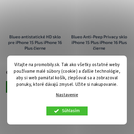
Blueo antistatické HD sklo
Blueo Anti-Peep Privacy sklo
pre iPhone 15 Plus iPhone 16
iPhone 15 Plus iPhone 16 Plus
Plus čierne
čierne
Centrálny sklad
Centrálny sklad
Vitajte na promobily.sk. Tak ako všetky ostatné weby
používame malé súbory (cookie) a ďalšie technológie,
€11,90
€13,90
aby si web pamätal košík, zlepšoval sa a zobrazoval
ponuky, ktoré dávajú zmysel. Užite si nakupovanie.
Pridať do košíka
Pridať do košíka
Nastavenie
Súhlasím