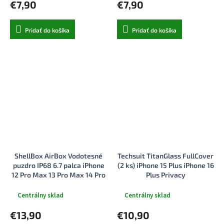
€7,90
€7,90
Pridať do košíka
Pridať do košíka
ShellBox AirBox Vodotesné
Techsuit TitanGlass FullCover
puzdro IP68 6.7 palca iPhone
(2 ks) iPhone 15 Plus iPhone 16
12 Pro Max 13 Pro Max 14 Pro
Plus Privacy
Max 15 Pro Max 16 Pro Max 15
Plus 16 Plus čierne
Centrálny sklad
Centrálny sklad
€13,90
€10,90