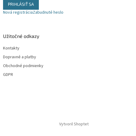
s
PRIHLÁSIŤ SA
u
Nová registrácia
Zabudnuté heslo
Užitočné odkazy
Kontakty
Dopravné a platby
Obchodné podmienky
GDPR
Vytvoril Shoptet