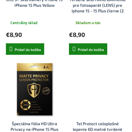
k
o
iPhone 15 Plus Yellow
pre fotoaparát (LENS) pre
t
v
Iphone 15 - 15 Plus čierne (2
o
kusy)
v
Centrálny sklad
Skladom u nás
€8,90
€8,90
Pridať do košíka
Pridať do košíka
Špeciálna fólia HD Ultra
Tel Protect celoplošné
Privacy na iPhone 15 Plus
lepenie 6D matné tvrdené