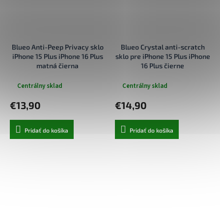
Blueo Anti-Peep Privacy sklo
Blueo Crystal anti-scratch
iPhone 15 Plus iPhone 16 Plus
sklo pre iPhone 15 Plus iPhone
matná čierna
16 Plus čierne
Centrálny sklad
Centrálny sklad
€13,90
€14,90
Pridať do košíka
Pridať do košíka