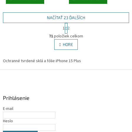
NAČÍTAŤ 23 ĎALŠÍCH
S
1
2
t
O
r
71
položiek celkom
v
á
l
HORE
n
á
k
d
o
v
Ochranné tvrdené sklá a fólie iPhone 15 Plus
a
a
c
n
Z
i
i
e
á
e
p
p
r
ä
v
Prihlásenie
t
k
i
y
E-mail
e
v
ý
Heslo
p
i