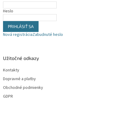
v
e
k
Heslo
y
v
ý
PRIHLÁSIŤ SA
p
Nová registrácia
Zabudnuté heslo
i
s
u
Užitočné odkazy
Kontakty
Dopravné a platby
Obchodné podmienky
GDPR