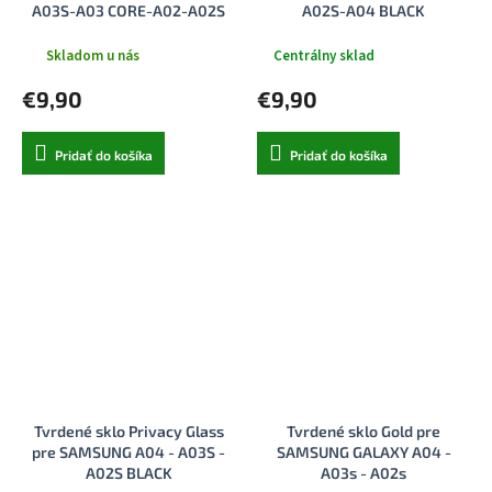
A03S-A03 CORE-A02-A02S
A02S-A04 BLACK
BLACK
Skladom u nás
Centrálny sklad
€9,90
€9,90
Pridať do košíka
Pridať do košíka
Tvrdené sklo Privacy Glass
Tvrdené sklo Gold pre
pre SAMSUNG A04 - A03S -
SAMSUNG GALAXY A04 -
A02S BLACK
A03s - A02s