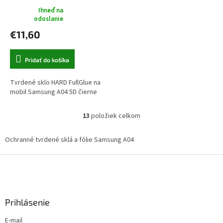
Ihneď na
odoslanie
€11,60
Pridať do košíka
Tvrdené sklo HARD FullGlue na
mobil Samsung A04 5D čierne
13
položiek celkom
O
v
l
Ochranné tvrdené sklá a fólie Samsung A04
á
d
Z
a
á
c
p
i
ä
e
Prihlásenie
t
p
i
r
E-mail