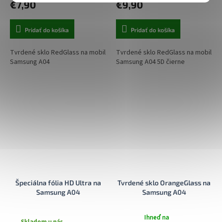
€7,90
€9,90
Pridať do košíka
Pridať do košíka
Tvrdené sklo RedGlass na mobil
Tvrdené sklo RedGlass na mobil
Samsung A04
Samsung A04 5D čierne
Špeciálna fólia HD Ultra na
Tvrdené sklo OrangeGlass na
Samsung A04
Samsung A04
Ihneď na
Skladom u nás