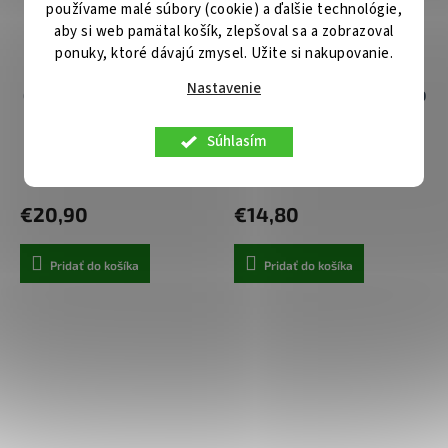
používame malé súbory (cookie) a ďalšie technológie,
aby si web pamätal košík, zlepšoval sa a zobrazoval
ponuky, ktoré dávajú zmysel. Užite si nakupovanie.
Nastavenie
Ochranné tvrdené sklo FIXED
Ochranné tvrdené sklo FIXED
3D Full-Cover pre Apple
Full-Cover pre Apple iPhone
iPhone XR/11, s lepidlom cez
XR/11, priľnavé na celý
Súhlasím
celý displej, čierne
displej, čierne
Centrálny sklad
Centrálny sklad
€20,90
€14,80
Pridať do košíka
Pridať do košíka