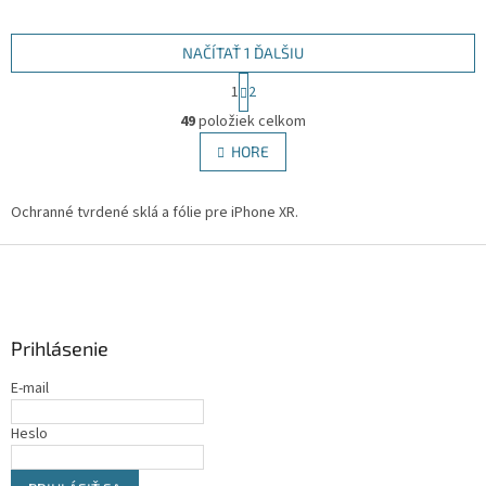
NAČÍTAŤ 1 ĎALŠIU
S
1
2
t
O
r
49
položiek celkom
v
á
l
HORE
n
á
k
d
o
v
Ochranné tvrdené sklá a fólie pre iPhone XR.
a
a
c
n
Z
i
i
e
á
e
p
p
r
ä
v
Prihlásenie
t
k
i
y
E-mail
e
v
ý
Heslo
p
i
s