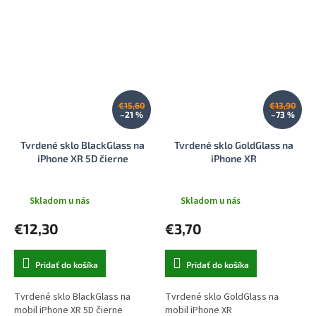
€15,60
€13,90
–21 %
–73 %
Tvrdené sklo BlackGlass na
Tvrdené sklo GoldGlass na
iPhone XR 5D čierne
iPhone XR
Skladom u nás
Skladom u nás
€12,30
€3,70
Pridať do košíka
Pridať do košíka
Tvrdené sklo BlackGlass na
Tvrdené sklo GoldGlass na
mobil iPhone XR 5D čierne
mobil iPhone XR