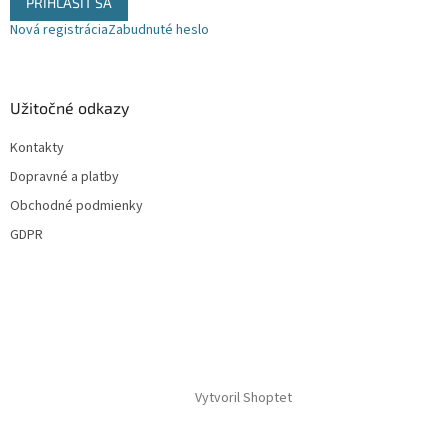
PRIHLÁSIŤ SA
u
Nová registrácia
Zabudnuté heslo
Užitočné odkazy
Kontakty
Dopravné a platby
Obchodné podmienky
GDPR
Vytvoril Shoptet