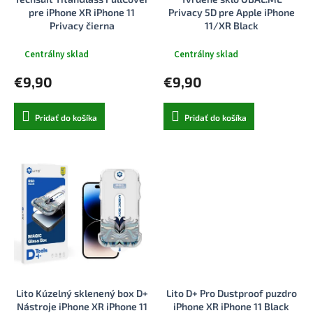
k
o
pre iPhone XR iPhone 11
Privacy 5D pre Apple iPhone
t
v
Privacy čierna
11/XR Black
o
v
Centrálny sklad
Centrálny sklad
€9,90
€9,90
Pridať do košíka
Pridať do košíka
Lito Kúzelný sklenený box D+
Lito D+ Pro Dustproof puzdro
Nástroje iPhone XR iPhone 11
iPhone XR iPhone 11 Black