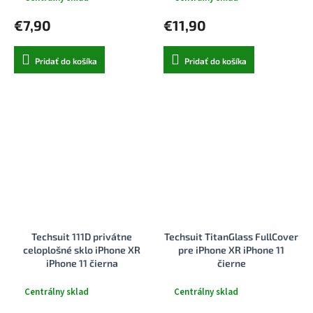
€7,90
€11,90
Pridať do košíka
Pridať do košíka
Techsuit 111D privátne
Techsuit TitanGlass FullCover
celoplošné sklo iPhone XR
pre iPhone XR iPhone 11
iPhone 11 čierna
čierne
Centrálny sklad
Centrálny sklad