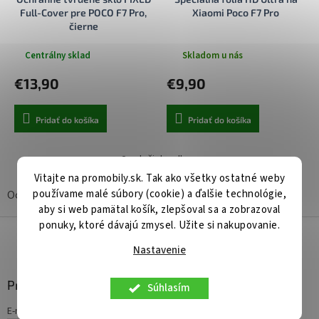
k
o
Full-Cover pre POCO F7 Pro,
Xiaomi Poco F7 Pro
t
v
čierne
o
v
Centrálny sklad
Skladom u nás
€13,90
€9,90
Pridať do košíka
Pridať do košíka
2
položiek celkom
O
Vitajte na promobily.sk. Tak ako všetky ostatné weby
v
l
používame malé súbory (cookie) a ďalšie technológie,
Ochranné tvrdené sklá a fólie Xiaomi Poco F7 Pro
á
aby si web pamätal košík, zlepšoval sa a zobrazoval
d
Z
ponuky, ktoré dávajú zmysel. Užite si nakupovanie.
a
á
c
Nastavenie
p
i
ä
e
Prihlásenie
t
p
Súhlasím
r
i
E-mail
v
e