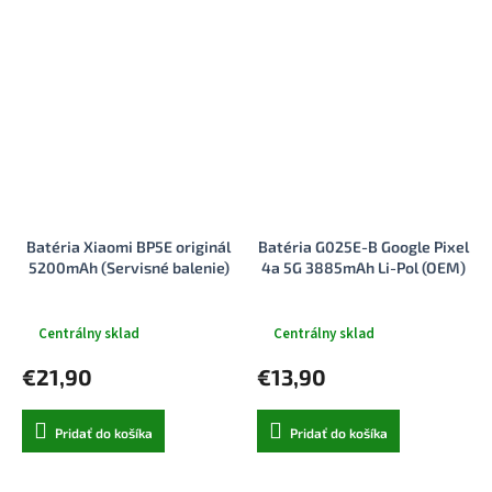
Batéria Xiaomi BP5E originál
Batéria G025E-B Google Pixel
5200mAh (Servisné balenie)
4a 5G 3885mAh Li-Pol (OEM)
Centrálny sklad
Centrálny sklad
€21,90
€13,90
Pridať do košíka
Pridať do košíka