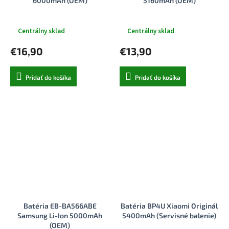
6000mAh (OEM)
5160mAh (OEM)
Centrálny sklad
Centrálny sklad
€16,90
€13,90
Pridať do košíka
Pridať do košíka
Batéria EB-BA566ABE
Batéria BP4U Xiaomi Originál
Samsung Li-Ion 5000mAh
5400mAh (Servisné balenie)
(OEM)