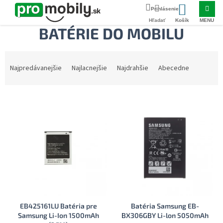
Prejsť
Domov
PRÍSLUŠENSTVO
Batérie do mobilu
na
NÁKUPNÝ
obsah
BATÉRIE DO MOBILU
KOŠÍK
R
a
Najpredávanejšie
Najlacnejšie
Najdrahšie
Abecedne
d
e
V
n
ý
i
p
e
i
p
s
r
p
o
r
d
o
u
d
k
u
t
EB425161LU Batéria pre
Batéria Samsung EB-
k
o
Samsung Li-Ion 1500mAh
BX306GBY Li-lon 5050mAh
t
v