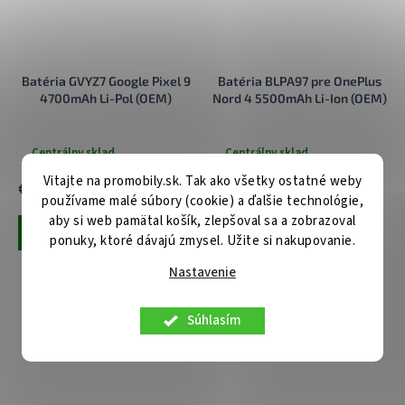
Batéria GVYZ7 Google Pixel 9
Batéria BLPA97 pre OnePlus
4700mAh Li-Pol (OEM)
Nord 4 5500mAh Li-Ion (OEM)
Centrálny sklad
Centrálny sklad
Vitajte na promobily.sk. Tak ako všetky ostatné weby
€18,90
€23,90
používame malé súbory (cookie) a ďalšie technológie,
aby si web pamätal košík, zlepšoval sa a zobrazoval
Pridať do košíka
Pridať do košíka
ponuky, ktoré dávajú zmysel. Užite si nakupovanie.
Nastavenie
Súhlasím