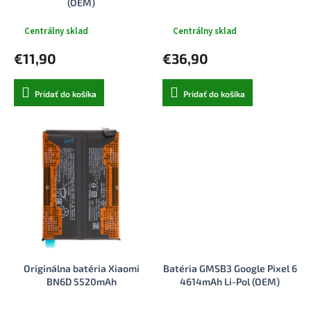
(OEM)
o
v
Centrálny sklad
Centrálny sklad
€11,90
€36,90
Pridať do košíka
Pridať do košíka
Originálna batéria Xiaomi
Batéria GMSB3 Google Pixel 6
BN6D 5520mAh
4614mAh Li-Pol (OEM)