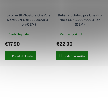
Batéria BLPA69 pre OnePlus
Batéria BLPA45 pre OnePlus
Nord CE 4 Lite 5500mAh Li-
Nord CE 4 5500mAh Li-Ion
Ion (OEM)
(OEM)
Centrálny sklad
Centrálny sklad
€17,90
€22,90
Pridať do košíka
Pridať do košíka