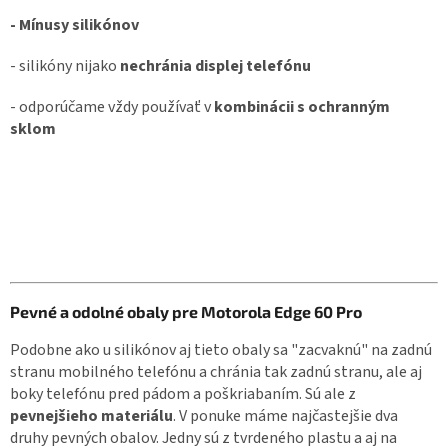
- Mínusy silikónov
- silikóny nijako
nechránia displej telefónu
- odporúčame vždy používať v
kombinácii s ochranným
sklom
Pevné a odolné obaly pre Motorola Edge 60 Pro
Podobne ako u silikónov aj tieto obaly sa "zacvaknú" na zadnú
stranu mobilného telefónu a chránia tak zadnú stranu, ale aj
boky telefónu pred pádom a poškriabaním. Sú ale z
pevnejšieho materiálu
. V ponuke máme najčastejšie dva
druhy pevných obalov. Jedny sú z tvrdeného plastu a aj na