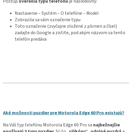
Postup
overenia typu telefónu
je nasledovný:
Nastavenie – Systém – O telefóne – Model
Zobrazila sa vám označenie typu
Toto označenie (zvyčajne zložené z písmen a čísel)
zadajte do Google a zistite, pod akým názvom sa tento
telefón predáva
Aké možnosti puzdier pre Motorola Edge 60 Pro existujú?
Na Váš typ telefónu Motorola Edge 60 Pro sa
najbežnejšie
používajú 3 typy puzdier
. Sú to „
silikóny
“,
odolné puzdrá
a