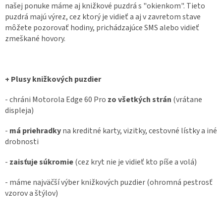
našej ponuke máme aj knižkové puzdrá s "okienkom". Tieto
puzdrá majú výrez, cez ktorý je vidieť a aj v zavretom stave
môžete pozorovať hodiny, prichádzajúce SMS alebo vidieť
zmeškané hovory.
+ Plusy knižkových puzdier
- chráni Motorola Edge 60 Pro
zo všetkých strán
(vrátane
displeja)
-
má priehradky
na kreditné karty, vizitky, cestovné lístky a iné
drobnosti
-
zaisťuje súkromie
(cez kryt nie je vidieť kto píše a volá)
- máme najväčší výber knižkových puzdier (ohromná pestrosť
vzorov a štýlov)