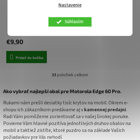
Nastavenie
Knižkové puzdro Tactical
Field Notes pre Motorola
Edge 60 Pro čierne
Súhlasím
Centrálny sklad
€9,90
Pridať do košíka
33
položiek celkom
O
v
l
Ako vybrať najlepší obal pre Motorola Edge 60 Pro.
á
d
Rukami nám prešli desiatky tisíc krytov na mobil. Okrem e-
a
shopu ich zákazníkom predávame aj v
kamennej predajni
.
c
Radi Vám pomôžeme zorientovať sa v našej širokej ponuke.
i
Povieme Vám hlavné pozitíva jednotlivých druhov obalov na
e
mobil a taktiež zistíte, ktoré puzdro sa na základe Vašich
p
r
požiadavkov pre Vás nehodí.