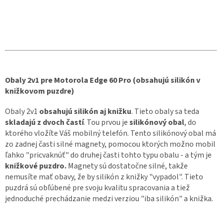
Obaly 2v1 pre Motorola Edge 60 Pro (obsahujú silikón v
knižkovom puzdre)
Obaly 2v1
obsahujú silikón aj knižku
. Tieto obaly sa teda
skladajú z dvoch častí
. Tou prvou je
silikónový obal
, do
ktorého vložíte Váš mobilný telefón. Tento silikónový obal má
zo zadnej časti silné magnety, pomocou ktorých možno mobil
ľahko "pricvaknúť" do druhej časti tohto typu obalu - a tým je
knižkové puzdro.
Magnety sú dostatočne silné, takže
nemusíte mať obavy, že by silikón z knižky "vypadol". Tieto
puzdrá sú obľúbené pre svoju kvalitu spracovania a tiež
jednoduché prechádzanie medzi verziou "iba silikón" a knižka.