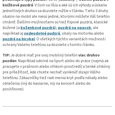
knižkové puzdrá
. V čom sa líšia a aké sú ich výhody a úskalia
jednotlivých druhov sa dozviete nižšie v článku. Tieto 3 druhy
obalov na mobil ale niesú jediné, ktorými môžete Váš telefón
chrániť. Ďalšími možnosťami sú tiež flipové puzdrá, klasické
kožené (a
koženkové puzdrá
),
puzdrá na opasok
, ale
napríklad aj
vodeodolné pudzrá
,
obaly na motorku alebo
puzdrá na bicykel
. O všetkých týchto variantách možnosti
ochrany Vašeho telefónu sa dozviete v tomto článku.
TIP:
Je dobré mať pre svoj mobilný telefón
viac druhov
puzdier.
Napríklad odolné na šport alebo do práce (najmä ak
pracujete v prašnom alebo vlhkom prostredí) a tenké silikóny
pre príležitosť, kde chcete nechať vyniknúť dizajn Vášho
telefónu. Zákazníčky tiež radi menia kryt podľa nálady alebo
oblečenia (iný do kaviarne, iný na koncert alebo do
posilňovne).