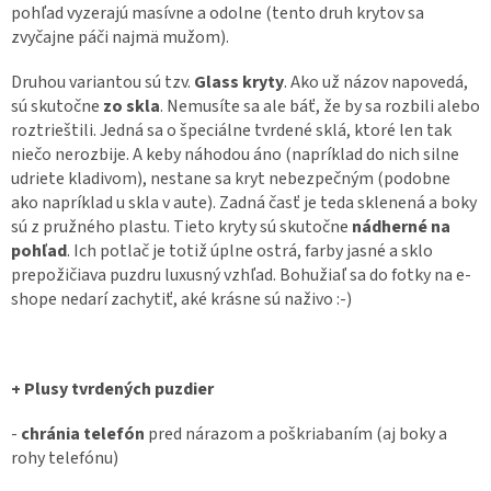
pohľad vyzerajú masívne a odolne (tento druh krytov sa
zvyčajne páči najmä mužom).
Druhou variantou sú tzv.
Glass kryty
. Ako už názov napovedá,
sú skutočne
zo skla
. Nemusíte sa ale báť, že by sa rozbili alebo
roztrieštili. Jedná sa o špeciálne tvrdené sklá, ktoré len tak
niečo nerozbije. A keby náhodou áno (napríklad do nich silne
udriete kladivom), nestane sa kryt nebezpečným (podobne
ako napríklad u skla v aute). Zadná časť je teda sklenená a boky
sú z pružného plastu. Tieto kryty sú skutočne
nádherné na
pohľad
. Ich potlač je totiž úplne ostrá, farby jasné a sklo
prepožičiava puzdru luxusný vzhľad. Bohužiaľ sa do fotky na e-
shope nedarí zachytiť, aké krásne sú naživo :-)
+ Plusy tvrdených puzdier
-
chránia telefón
pred nárazom a poškriabaním (aj boky a
rohy telefónu)