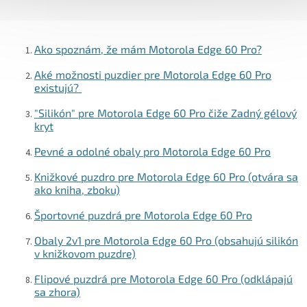
v
k
y
v
Ako spoznám, že mám Motorola Edge 60 Pro?
ý
p
Aké možnosti puzdier pre Motorola Edge 60 Pro
i
existujú?
s
u
"Silikón" pre Motorola Edge 60 Pro čiže Zadný gélový
kryt
Pevné a odolné obaly pro Motorola Edge 60 Pro
Knižkové puzdro pre Motorola Edge 60 Pro (otvára sa
ako kniha, zboku)
Športovné puzdrá pre Motorola Edge 60 Pro
Obaly 2v1 pre Motorola Edge 60 Pro (obsahujú silikón
v knižkovom puzdre)
Flipové puzdrá pre Motorola Edge 60 Pro (odklápajú
sa zhora)