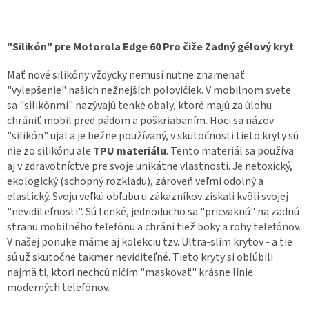
"Silikón" pre Motorola Edge 60 Pro čiže Zadný gélový kryt
Mať nové silikóny vždycky nemusí nutne znamenať
"vylepšenie" našich nežnejších polovičiek. V mobilnom svete
sa "silikónmi" nazývajú tenké obaly, ktoré majú za úlohu
chrániť mobil pred pádom a poškriabaním. Hoci sa názov
"silikón" ujal a je bežne používaný, v skutočnosti tieto kryty sú
nie zo silikónu ale
TPU materiálu
. Tento materiál sa používa
aj v zdravotníctve pre svoje unikátne vlastnosti. Je netoxický,
ekologický (schopný rozkladu), zároveň veľmi odolný a
elastický. Svoju veľkú obľubu u zákazníkov získali kvôli svojej
"neviditeľnosti". Sú tenké, jednoducho sa "pricvaknú" na zadnú
stranu mobilného telefónu a chráni tiež boky a rohy telefónov.
V našej ponuke máme aj kolekciu tzv. Ultra-slim krytov - a tie
sú už skutočne takmer neviditeľné. Tieto kryty si obľúbili
najmä tí, ktorí nechcú ničím "maskovať" krásne línie
moderných telefónov.