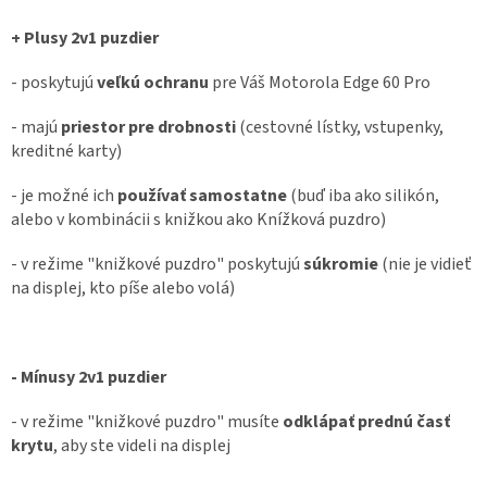
+ Plusy 2v1 puzdier
- poskytujú
veľkú ochranu
pre Váš Motorola Edge 60 Pro
- majú
priestor pre drobnosti
(cestovné lístky, vstupenky,
kreditné karty)
- je možné ich
používať samostatne
(buď iba ako silikón,
alebo v kombinácii s knižkou ako Knížková puzdro)
- v režime "knižkové puzdro" poskytujú
súkromie
(nie je vidieť
na displej, kto píše alebo volá)
- Mínusy 2v1 puzdier
- v režime "knižkové puzdro" musíte
odklápať prednú časť
krytu
, aby ste videli na displej