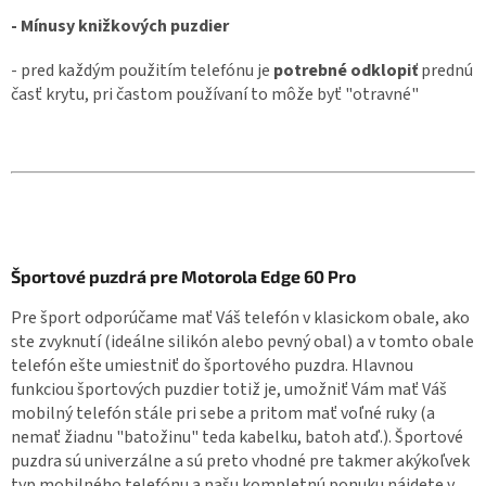
- Mínusy knižkových puzdier
- pred každým použitím telefónu je
potrebné odklopiť
prednú
časť krytu, pri častom používaní to môže byť "otravné"
Športové puzdrá pre Motorola Edge 60 Pro
Pre šport odporúčame mať Váš telefón v klasickom obale, ako
ste zvyknutí (ideálne silikón alebo pevný obal) a v tomto obale
telefón ešte umiestniť do športového puzdra. Hlavnou
funkciou športových puzdier totiž je, umožniť Vám mať Váš
mobilný telefón stále pri sebe a pritom mať voľné ruky (a
nemať žiadnu "batožinu" teda kabelku, batoh atď.). Športové
puzdra sú univerzálne a sú preto vhodné pre takmer akýkoľvek
typ mobilného telefónu a našu kompletnú ponuku nájdete v