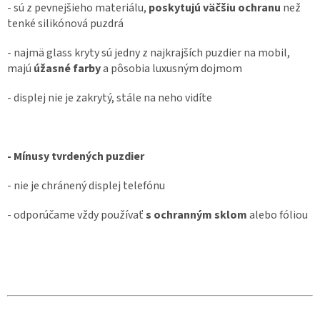
- sú z pevnejšieho materiálu,
poskytujú väčšiu ochranu
než
tenké silikónová puzdrá
- najmä glass kryty sú jedny z najkrajších puzdier na mobil,
majú
úžasné farby
a pôsobia luxusným dojmom
- displej nie je zakrytý, stále na neho vidíte
- Mínusy tvrdených puzdier
- nie je chránený displej telefónu
- odporúčame vždy používať
s ochranným sklom
alebo fóliou