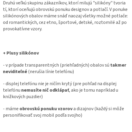
Druhú veľkú skupinu zákazníkov, ktorí milujú "silikóny" tvoria
tí, ktorí oceňujú obrovskú ponuku designov a potlačí. V ponuke
silikónových obalov máme snáď naozaj všetky možné potlače:
od romantických, cez etno, športové, detské, roztomilé až po
provokatívne vzory.
+ Plusy silikónov
- v prípade transparentných (priehľadných) obalov sú
takmer
neviditeľné
(nerušia línie telefónu)
- displej telefónu nie je ničím krytý (pre pohľad na displej
telefónu
nemusíte nič odklápať
, ako je tomu napríklad u
knižkových puzdier)
- máme
obrovskú ponuku vzorov
a dizajnov (každý si môže
personifikovať svoj mobil podľa svojho)