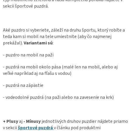
sekcii športové puzdrá.
Aké puzdro si vyberiete, záleží na druhu športu, ktorý robíte a
teda kam si mobil na tele umiestnite (aby čo najmenej
prekážal).
Variantami sú
:
- puzdro na mobil na paži
- puzdrá na mobil okolo pása (malé len na mobil, alebo aj
veľké napríklad aj na fľašu s vodou)
- puzdrá na zápästie
- vodeodolné puzdrá (na paži alebo na zavesenie na krk)
+ Plusy
aj
- Mínusy
jednotlivých druhov puzdier nájdete priamo
v sekcii
športové puzdrá
v článku pod produktmi