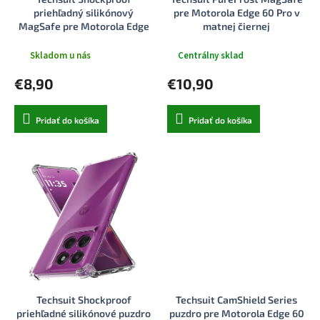
k
o
priehľadný silikónový
pre Motorola Edge 60 Pro v
t
v
MagSafe pre Motorola Edge
matnej čiernej
o
60 Pro dymovo čierny
v
Skladom u nás
Centrálny sklad
€8,90
€10,90
Pridať do košíka
Pridať do košíka
Techsuit Shockproof
Techsuit CamShield Series
priehľadné silikónové puzdro
puzdro pre Motorola Edge 60