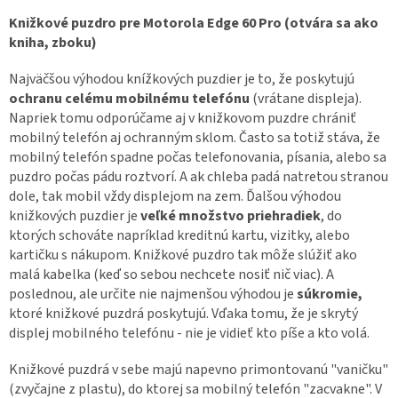
Knižkové puzdro pre Motorola Edge 60 Pro (otvára sa ako
kniha, zboku)
Najväčšou výhodou knížkových puzdier je to, že poskytujú
ochranu celému mobilnému telefónu
(vrátane displeja).
Napriek tomu odporúčame aj v knižkovom puzdre chrániť
mobilný telefón aj ochranným sklom. Často sa totiž stáva, že
mobilný telefón spadne počas telefonovania, písania, alebo sa
puzdro počas pádu roztvorí. A ak chleba padá natretou stranou
dole, tak mobil vždy displejom na zem. Ďalšou výhodou
knižkových puzdier je
veľké množstvo priehradiek
, do
ktorých schováte napríklad kreditnú kartu, vizitky, alebo
kartičku s nákupom. Knižkové puzdro tak môže slúžiť ako
malá kabelka (keď so sebou nechcete nosiť nič viac). A
poslednou, ale určite nie najmenšou výhodou je
súkromie,
ktoré knižkové puzdrá poskytujú. Vďaka tomu, že je skrytý
displej mobilného telefónu - nie je vidieť kto píše a kto volá.
Knižkové puzdrá v sebe majú napevno primontovanú "vaničku"
(zvyčajne z plastu), do ktorej sa mobilný telefón "zacvakne". V