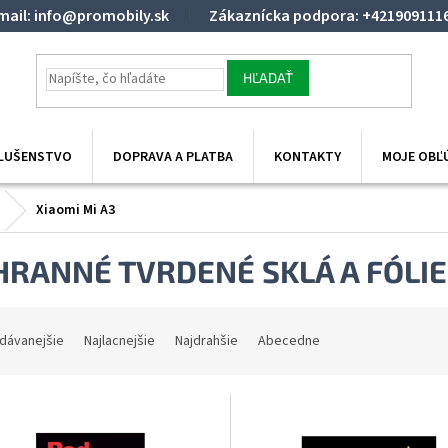
mail: info@promobily.sk
Zákaznícka podpora: +421909111
HĽADAŤ
SLUŠENSTVO
DOPRAVA A PLATBA
KONTAKTY
MOJE OBĽ
Xiaomi Mi A3
RANNÉ TVRDENÉ SKLÁ A FÓLIE
dávanejšie
Najlacnejšie
Najdrahšie
Abecedne