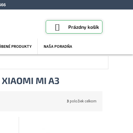
666
NÁKUPNÝ
Prázdny košík
KOŠÍK
ÚBENÉ PRODUKTY
NAŠA PORADŇA
 XIAOMI MI A3
3
položiek celkom