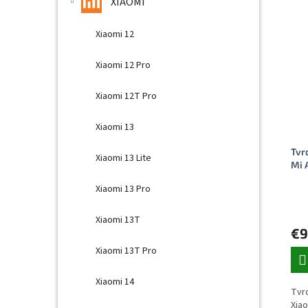
p
e
XIAOMI
i
p
s
r
Xiaomi 12
p
o
r
d
Xiaomi 12 Pro
o
u
d
k
Xiaomi 12T Pro
u
t
k
o
Xiaomi 13
t
v
o
Tvr
Xiaomi 13 Lite
v
Mi 
Xiaomi 13 Pro
Xiaomi 13T
€9
Xiaomi 13T Pro
Xiaomi 14
Tvr
Xiao