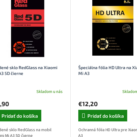
dené sklo RedGlass na Xiaomi
Špeciálna fólia HD Ultra na X
A3 5D čierne
Mi A3
Skladom u nás
Skladom
,90
€12,20
Pridať do košíka
Pridať do košíka
dené sklo RedGlass na mobil
Ochranná fólia HD Ultra pre Xiao
mi Mi A3 5D čierne
A3