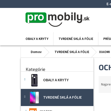
Prejsť
E-
na
obsah
OBALY A KRYTY
TVRDENÉ SKLÁ A FÓLIE
PRÍ
Domov
TVRDENÉ SKLÁ A FÓLIE
XIAOMI
B
Preskočiť
OCH
o
Kategórie
kategórie
č
n
R
OBALY A KRYTY
ý
a
Najpre
p
d
a
e
TVRDENÉ SKLÁ A FÓLIE
n
V
n
e
ý
i
l