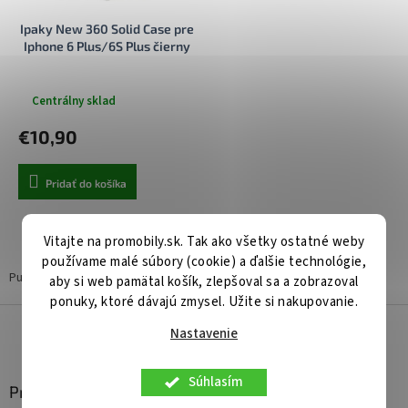
u
t
Ipaky New 360 Solid Case pre
k
o
Iphone 6 Plus/6S Plus čierny
t
v
o
v
Centrálny sklad
€10,90
Pridať do košíka
1
položiek celkom
O
Vitajte na promobily.sk. Tak ako všetky ostatné weby
v
používame malé súbory (cookie) a ďalšie technológie,
l
Puzdrá, obaly, kryty pre mobil iPhone 6 Plus a iPhone 6S Plus.
aby si web pamätal košík, zlepšoval sa a zobrazoval
á
ponuky, ktoré dávajú zmysel. Užite si nakupovanie.
d
Z
a
á
Nastavenie
c
p
i
ä
e
Súhlasím
Prihlásenie
t
p