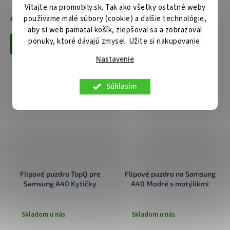
Vitajte na promobily.sk. Tak ako všetky ostatné weby
€12,20
€12,20
používame malé súbory (cookie) a ďalšie technológie,
aby si web pamätal košík, zlepšoval sa a zobrazoval
ponuky, ktoré dávajú zmysel. Užite si nakupovanie.
Pridať do košíka
Pridať do košíka
Nastavenie
Súhlasím
Flipové puzdro TopQ pre
Flipové puzdro na Samsung
Samsung A40 Kytičky
A40 Modré s motýlikmi
Skladom u nás
Skladom u nás