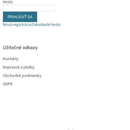
Heslo
y
v
ý
PRIHLÁSIŤ SA
p
Nová registrácia
Zabudnuté heslo
i
s
u
Užitočné odkazy
Kontakty
Dopravné a platby
Obchodné podmienky
GDPR