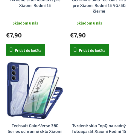
k
o
Xiaomi Redmi 15
pre Xiaomi Redmi 15 4G/5G
t
v
čierne
o
v
Skladom u nás
Skladom u nás
€7,90
€7,90
Pridať do košíka
Pridať do košíka
Techsuit ColorVerse 360
Tvrdené sklo TopQ na zadný
Series ochranné sklo Xiaomi
fotoaparát Xiaomi Redmi 15