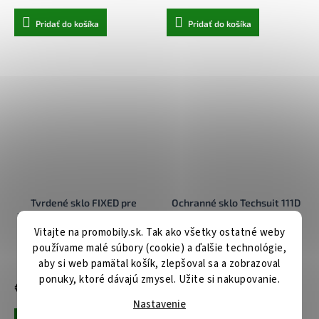
Pridať do košíka
Pridať do košíka
Tvrdené sklo FIXED pre
Ochranné sklo Techsuit 111D
Xiaomi Redmi 15 5G, 2ks, číre
Privacy Full Glue pre Xiaomi
Redmi 15 čierne
Vitajte na promobily.sk. Tak ako všetky ostatné weby
používame malé súbory (cookie) a ďalšie technológie,
Centrálny sklad
Skladom u nás
aby si web pamätal košík, zlepšoval sa a zobrazoval
ponuky, ktoré dávajú zmysel. Užite si nakupovanie.
€12,90
€7,90
Nastavenie