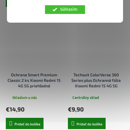
Pridať do košíka
Pridať do košíka
Súhlasím
Ochrana Smart Premium
Techsuit ColorVerse 360
Classic 2 ks Xiaomi Redmi 15
Series plus Ochranná fólia
4G 5G priehľadná
Xiaomi Redmi 15 4G 5G
Ružová
Skladom u nás
Centrálny sklad
€14,90
€9,90
Pridať do košíka
Pridať do košíka