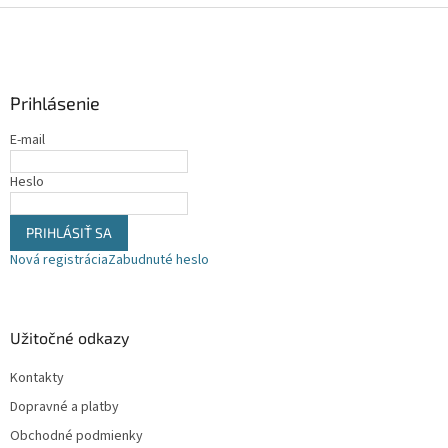
d
Z
a
á
c
p
i
ä
e
Prihlásenie
t
p
r
i
E-mail
v
e
k
y
Heslo
v
ý
PRIHLÁSIŤ SA
p
i
Nová registrácia
Zabudnuté heslo
s
u
Užitočné odkazy
Kontakty
Dopravné a platby
Obchodné podmienky