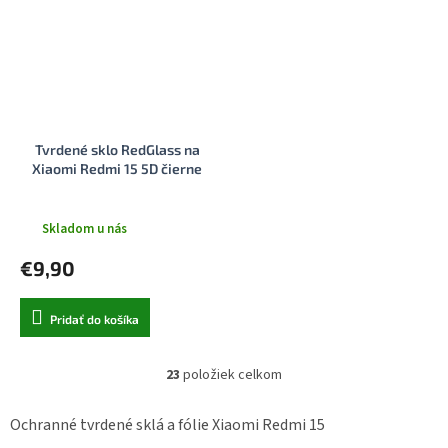
Tvrdené sklo RedGlass na
Xiaomi Redmi 15 5D čierne
Skladom u nás
€9,90
Pridať do košíka
23
položiek celkom
O
v
l
Ochranné tvrdené sklá a fólie Xiaomi Redmi 15
á