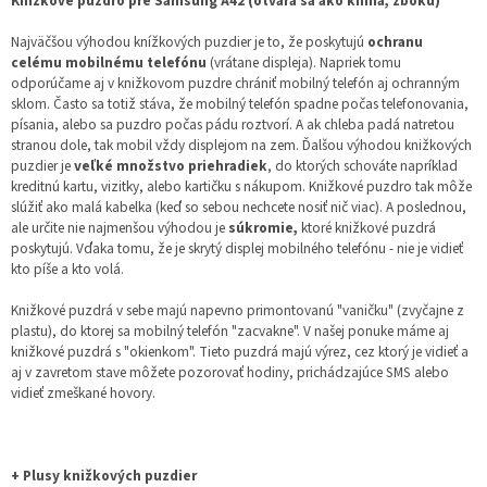
Knižkové puzdro pre Samsung A42 (otvára sa ako kniha, zboku)
Najväčšou výhodou knížkových puzdier je to, že poskytujú
ochranu
celému mobilnému telefónu
(vrátane displeja). Napriek tomu
odporúčame aj v knižkovom puzdre chrániť mobilný telefón aj ochranným
sklom. Často sa totiž stáva, že mobilný telefón spadne počas telefonovania,
písania, alebo sa puzdro počas pádu roztvorí. A ak chleba padá natretou
stranou dole, tak mobil vždy displejom na zem. Ďalšou výhodou knižkových
puzdier je
veľké množstvo priehradiek
, do ktorých schováte napríklad
kreditnú kartu, vizitky, alebo kartičku s nákupom. Knižkové puzdro tak môže
slúžiť ako malá kabelka (keď so sebou nechcete nosiť nič viac). A poslednou,
ale určite nie najmenšou výhodou je
súkromie,
ktoré knižkové puzdrá
poskytujú. Vďaka tomu, že je skrytý displej mobilného telefónu - nie je vidieť
kto píše a kto volá.
Knižkové puzdrá v sebe majú napevno primontovanú "vaničku" (zvyčajne z
plastu), do ktorej sa mobilný telefón "zacvakne". V našej ponuke máme aj
knižkové puzdrá s "okienkom". Tieto puzdrá majú výrez, cez ktorý je vidieť a
aj v zavretom stave môžete pozorovať hodiny, prichádzajúce SMS alebo
vidieť zmeškané hovory.
+ Plusy knižkových puzdier