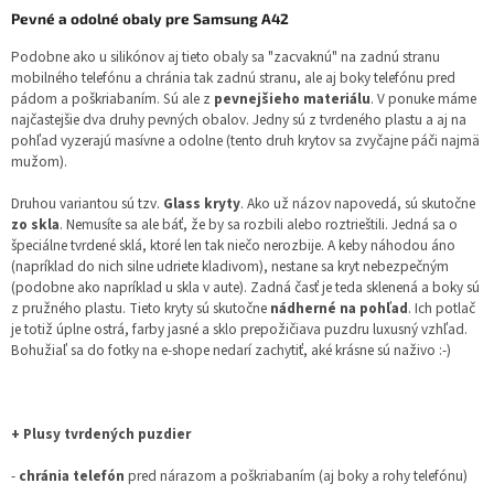
Pevné a odolné obaly pre Samsung A42
Podobne ako u silikónov aj tieto obaly sa "zacvaknú" na zadnú stranu
mobilného telefónu a chránia tak zadnú stranu, ale aj boky telefónu pred
pádom a poškriabaním. Sú ale z
pevnejšieho materiálu
. V ponuke máme
najčastejšie dva druhy pevných obalov. Jedny sú z tvrdeného plastu a aj na
pohľad vyzerajú masívne a odolne (tento druh krytov sa zvyčajne páči najmä
mužom).
Druhou variantou sú tzv.
Glass kryty
. Ako už názov napovedá, sú skutočne
zo skla
. Nemusíte sa ale báť, že by sa rozbili alebo roztrieštili. Jedná sa o
špeciálne tvrdené sklá, ktoré len tak niečo nerozbije. A keby náhodou áno
(napríklad do nich silne udriete kladivom), nestane sa kryt nebezpečným
(podobne ako napríklad u skla v aute). Zadná časť je teda sklenená a boky sú
z pružného plastu. Tieto kryty sú skutočne
nádherné na pohľad
. Ich potlač
je totiž úplne ostrá, farby jasné a sklo prepožičiava puzdru luxusný vzhľad.
Bohužiaľ sa do fotky na e-shope nedarí zachytiť, aké krásne sú naživo :-)
+ Plusy tvrdených puzdier
-
chránia telefón
pred nárazom a poškriabaním (aj boky a rohy telefónu)