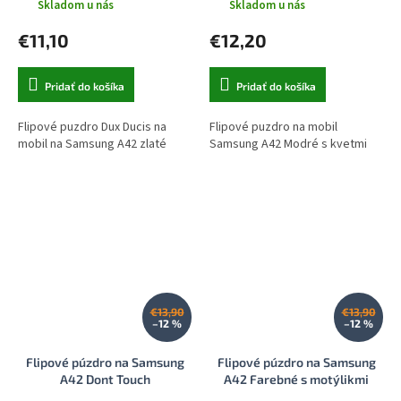
Skladom u nás
Skladom u nás
€11,10
€12,20
Pridať do košíka
Pridať do košíka
Flipové puzdro Dux Ducis na
Flipové puzdro na mobil
mobil na Samsung A42 zlaté
Samsung A42 Modré s kvetmi
€13,90
€13,90
–12 %
–12 %
Flipové púzdro na Samsung
Flipové púzdro na Samsung
A42 Dont Touch
A42 Farebné s motýlikmi