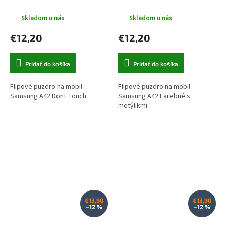
Skladom u nás
Skladom u nás
€12,20
€12,20
Pridať do košíka
Pridať do košíka
Flipové puzdro na mobil
Flipové puzdro na mobil
Samsung A42 Dont Touch
Samsung A42 Farebné s
motýlikmi
€13,90
€13,90
–12 %
–12 %