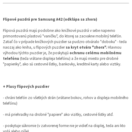
Flipové puzdrá pre Samsung A42 (odklápa sa zhora)
Flipová puzdrá majú podobne ako knižkové puzdrá v sebe napevno
primontovanú plastovú "vaničku", do ktorej sa zacvakne mobilný telefón.
Zatiaľ čo v prípade knižkových puzdier sa pudzro otváralo "doboku" - teda
naozaj ako kniha, u flipových puzdier
sa kryt otvára "zhora".
Hlavnou
výhodou týchto puzdier je, že poskytujú
ochranu celému mobilnému
telefónu
(teda vrátane displeja telefónu) a že majú miesto pre drobné
"papieriky", ako sú cestovné lístky, bankovky, kreditné karty alebo viztiky.
+ Plusy flipových puzdier
- chráni telefón zo všetkých strán (vrátane bokov, rohov a displeja mobilného
telefónu)
- má priehradky na drobné "papiere" ako vizitky, cestovné lístky atď.
- poskytuje súkromie (v zatvorenej forme nie je vidieť na displej, teda ani kto
volá alebo píše)