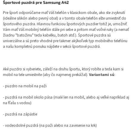
Športové puzdrá pre Samsung A42
Pre šport odporúčame mať Váš telefón v klasickom obale, ako ste zvyknutí
(ideálne silikón alebo pevný obal) a v tomto obale telefón ešte umiestniť do
športového puzdra. Hlavnou funkciou športových puzdier totiž je, umožniť
Vám mať Váš mobilný telefón stále pri sebe a pritom mať voľné ruky (a nemať
žiadnu "batožinu" teda kabelku, batoh atď.). Športové puzdra sú
univerzálne a sú preto vhodné pre takmer akýkoľvek typ mobilného telefónu
a našu kompletnú ponuku nájdete v sekcii športové puzdrá.
Aké puzdro si vyberiete, záleží na druhu športu, ktorý robíte a teda kam si
mobil na tele umiestnite (aby čo najmenej prekážal).
Variantami sú
:
- puzdro na mobil na paži
- puzdrá na mobil okolo pása (malé len na mobil, alebo aj veľké napríklad aj
na fľašu s vodou)
- puzdrá na zápästie
- vodeodolné puzdrá (na paži alebo na zavesenie na krk)