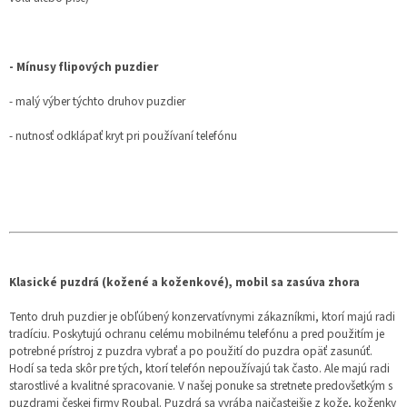
- Mínusy flipových puzdier
- malý výber týchto druhov puzdier
- nutnosť odklápať kryt pri používaní telefónu
Klasické puzdrá (kožené a koženkové), mobil sa zasúva zhora
Tento druh puzdier je obľúbený konzervatívnymi zákazníkmi, ktorí majú radi
tradíciu. Poskytujú ochranu celému mobilnému telefónu a pred použitím je
potrebné prístroj z puzdra vybrať a po použití do puzdra opäť zasunúť.
Hodí sa teda skôr pre tých, ktorí telefón nepoužívajú tak často. Ale majú radi
starostlivé a kvalitné spracovanie. V našej ponuke sa stretnete predovšetkým s
puzdrami českej firmy Roubal. Puzdrá sa vyrába najčastejšie z kože, koženky