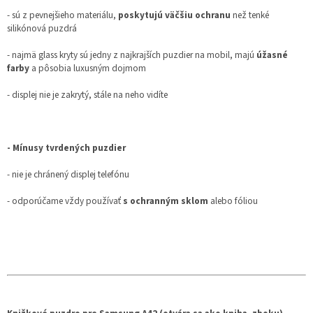
- sú z pevnejšieho materiálu,
poskytujú väčšiu ochranu
než tenké
silikónová puzdrá
- najmä glass kryty sú jedny z najkrajších puzdier na mobil, majú
úžasné
farby
a pôsobia luxusným dojmom
- displej nie je zakrytý, stále na neho vidíte
- Mínusy tvrdených puzdier
- nie je chránený displej telefónu
- odporúčame vždy používať
s ochranným sklom
alebo fóliou