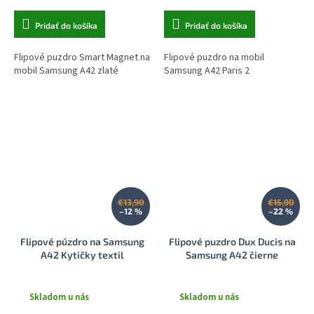
Pridať do košíka
Pridať do košíka
Flipové puzdro Smart Magnet na
Flipové puzdro na mobil
mobil Samsung A42 zlaté
Samsung A42 Paris 2
€13,90
€15,90
–12 %
–22 %
Flipové púzdro na Samsung
Flipové puzdro Dux Ducis na
A42 Kytičky textil
Samsung A42 čierne
Skladom u nás
Skladom u nás