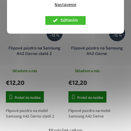
Nastavenie
Súhlasím
€13,90
€13,90
–12 %
–12 %
Flipové púzdro na Samsung
Flipové púzdro na Samsung
A42 čierno-zlaté 2
A42 čierne
Skladom u nás
Skladom u nás
€12,20
€12,20
Pridať do košíka
Pridať do košíka
Flipové puzdro na mobil
Flipové puzdro na mobil
Samsung A42 čierno-zlaté 2
Samsung A42 čierne
32
položiek celkom