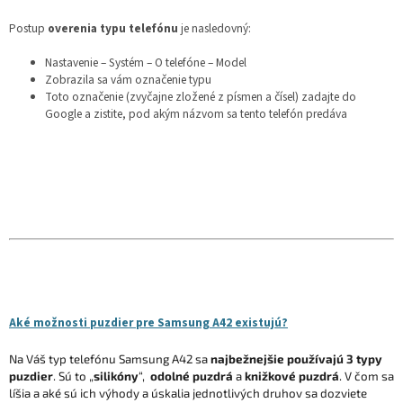
Postup
overenia typu telefónu
je nasledovný:
Nastavenie – Systém – O telefóne – Model
Zobrazila sa vám označenie typu
Toto označenie (zvyčajne zložené z písmen a čísel) zadajte do
Google a zistite, pod akým názvom sa tento telefón predáva
Aké možnosti puzdier pre Samsung A42 existujú?
Na Váš typ telefónu Samsung A42 sa
najbežnejšie používajú 3 typy
puzdier
. Sú to „
silikóny
“,
odolné puzdrá
a
knižkové puzdrá
. V čom sa
líšia a aké sú ich výhody a úskalia jednotlivých druhov sa dozviete