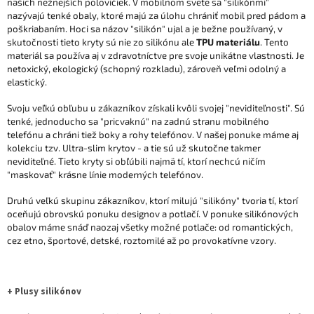
našich nežnejších polovičiek. V mobilnom svete sa "silikónmi"
nazývajú tenké obaly, ktoré majú za úlohu chrániť mobil pred pádom a
poškriabaním. Hoci sa názov "silikón" ujal a je bežne používaný, v
skutočnosti tieto kryty sú nie zo silikónu ale
TPU materiálu
. Tento
materiál sa používa aj v zdravotníctve pre svoje unikátne vlastnosti. Je
netoxický, ekologický (schopný rozkladu), zároveň veľmi odolný a
elastický.
Svoju veľkú obľubu u zákazníkov získali kvôli svojej "neviditeľnosti". Sú
tenké, jednoducho sa "pricvaknú" na zadnú stranu mobilného
telefónu a chráni tiež boky a rohy telefónov. V našej ponuke máme aj
kolekciu tzv. Ultra-slim krytov - a tie sú už skutočne takmer
neviditeľné. Tieto kryty si obľúbili najmä tí, ktorí nechcú ničím
"maskovať" krásne línie moderných telefónov.
Druhú veľkú skupinu zákazníkov, ktorí milujú "silikóny" tvoria tí, ktorí
oceňujú obrovskú ponuku designov a potlačí. V ponuke silikónových
obalov máme snáď naozaj všetky možné potlače: od romantických,
cez etno, športové, detské, roztomilé až po provokatívne vzory.
+ Plusy silikónov