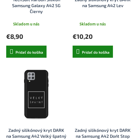
k
o
Samsung Galaxy A42 5G
na Samsung A42 Lev
t
v
Čierny
o
v
Skladom u nás
Skladom u nás
€8,90
€10,20
Pridať do košíka
Pridať do košíka
Zadný silikónový kryt DARK
Zadný silikónový kryt DARK
na Samsung A42 Velký špatný
na Samsung A42 Don´t Stop