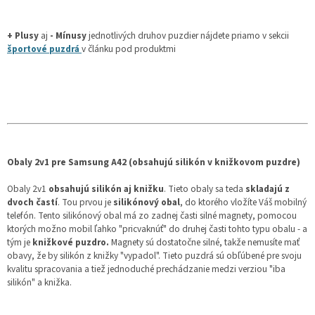
+ Plusy
aj
- Mínusy
jednotlivých druhov puzdier nájdete priamo v sekcii
športové puzdrá
v článku pod produktmi
Obaly 2v1 pre Samsung A42 (obsahujú silikón v knižkovom puzdre)
Obaly 2v1
obsahujú silikón aj knižku
. Tieto obaly sa teda
skladajú z
dvoch častí
. Tou prvou je
silikónový obal
, do ktorého vložíte Váš mobilný
telefón. Tento silikónový obal má zo zadnej časti silné magnety, pomocou
ktorých možno mobil ľahko "pricvaknúť" do druhej časti tohto typu obalu - a
tým je
knižkové puzdro.
Magnety sú dostatočne silné, takže nemusíte mať
obavy, že by silikón z knižky "vypadol". Tieto puzdrá sú obľúbené pre svoju
kvalitu spracovania a tiež jednoduché prechádzanie medzi verziou "iba
silikón" a knižka.