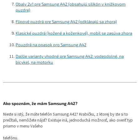
Obaly 2v1 pre Samsung A42 (obsahujú silikón v knižkovom
puzdre)
Flipové puzdrá pre Samsung A42 (odklápajú sa zhora)
Klasické puzdrá (kožené a koženkové), mobil se zasúva zhora
Pouzdrá na opasok pro Samsung A42
Dalšie varianty vhodné pre Samsung A42: vodeodolné, na
bicykel, na motorku
Ako spoznám, že mám Samsung A42?
Nieste si istý, že máte telefón Samsung A42? Krabičku, z ktorej by ste si to
prečítali, nemôžete nájsť? Existuje iná, jednoduchá možnosť, ako overiť typ
priamo v menu Vašeho
telefónu.