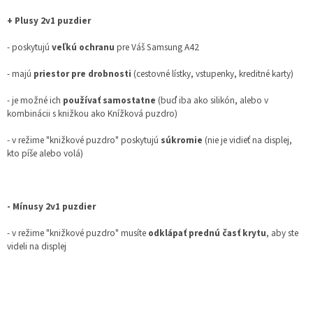
+ Plusy 2v1 puzdier
- poskytujú
veľkú ochranu
pre Váš Samsung A42
- majú
priestor pre drobnosti
(cestovné lístky, vstupenky, kreditné karty)
- je možné ich
používať samostatne
(buď iba ako silikón, alebo v
kombinácii s knižkou ako Knížková puzdro)
- v režime "knižkové puzdro" poskytujú
súkromie
(nie je vidieť na displej,
kto píše alebo volá)
- Mínusy 2v1 puzdier
- v režime "knižkové puzdro" musíte
odklápať prednú časť krytu
, aby ste
videli na displej