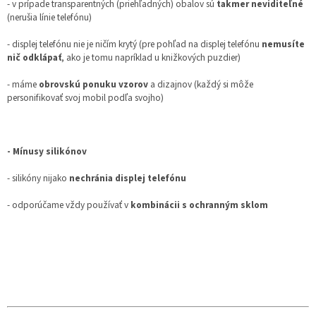
- v prípade transparentných (priehľadných) obalov sú
takmer neviditeľné
(nerušia línie telefónu)
- displej telefónu nie je ničím krytý (pre pohľad na displej telefónu
nemusíte
nič odklápať
, ako je tomu napríklad u knižkových puzdier)
- máme
obrovskú ponuku vzorov
a dizajnov (každý si môže
personifikovať svoj mobil podľa svojho)
- Mínusy silikónov
- silikóny nijako
nechránia displej telefónu
- odporúčame vždy používať v
kombinácii s ochranným sklom