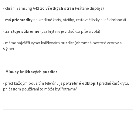
- chráni Samsung A42
zo všetkých strán
(vrátane displeja)
-
má priehradky
na kreditné karty, vizitky, cestovné lístky a iné drobnosti
-
zaisťuje súkromie
(cez kryt nie je vidieť kto píše a volá)
- máme najväčší výber knižkových puzdier (ohromná pestrosť vzorov a
štýlov)
- Mínusy knižkových puzdier
- pred každým použitím telefónu je
potrebné odklopiť
prednú časť krytu,
pri častom používaní to môže byť "otravné"