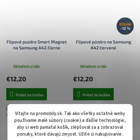
€13,90
–12 %
Flipové puzdro Smart Magnet
Flipové púzdro na Samsung
na Samsung A42 čierne
A42 červené
Skladom u nás
Skladom u nás
€12,20
€12,20
Pridať do košíka
Pridať do košíka
Flipové puzdro Smart Magnet na
Flipové puzdro na mobil
Vitajte na promobily.sk. Tak ako všetky ostatné weby
mobil Samsung A42 čierne
Samsung A42 červené
používame malé súbory (cookie) a ďalšie technológie,
aby si web pamätal košík, zlepšoval sa a zobrazoval
ponuky, ktoré dávajú zmysel. Užite si nakupovanie.