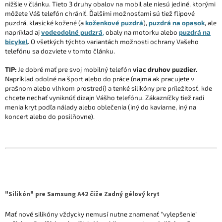
nižšie v článku. Tieto 3 druhy obalov na mobil ale niesú jediné, ktorými
môžete Váš telefón chrániť. Ďalšími možnosťami sú tiež flipové
puzdrá, klasické kožené (a
koženkové puzdrá
),
puzdrá na opasok
, ale
napríklad aj
vodeodolné pudzrá
,
obaly na motorku alebo
puzdrá na
bicykel
. O všetkých týchto variantách možnosti ochrany Vašeho
telefónu sa dozviete v tomto článku.
TIP:
Je dobré mať pre svoj mobilný telefón
viac druhov puzdier.
Napríklad odolné na šport alebo do práce (najmä ak pracujete v
prašnom alebo vlhkom prostredí) a tenké silikóny pre príležitosť, kde
chcete nechať vyniknúť dizajn Vášho telefónu. Zákazníčky tiež radi
menia kryt podľa nálady alebo oblečenia (iný do kaviarne, iný na
koncert alebo do posilňovne).
"Silikón" pre Samsung A42 čiže Zadný gélový kryt
Mať nové silikóny vždycky nemusí nutne znamenať "vylepšenie"