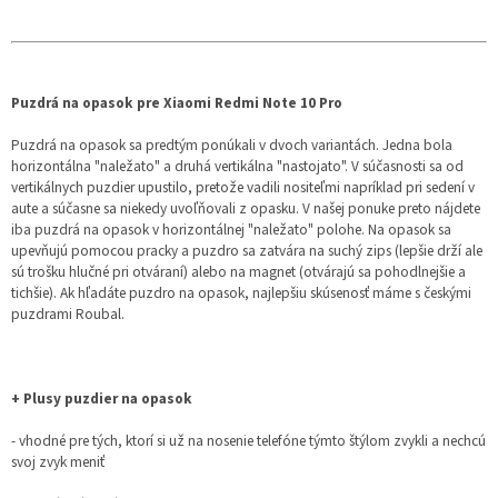
Puzdrá na opasok pre Xiaomi Redmi Note 10 Pro
Puzdrá na opasok sa predtým ponúkali v dvoch variantách. Jedna bola
horizontálna "naležato" a druhá vertikálna "nastojato". V súčasnosti sa od
vertikálnych puzdier upustilo, pretože vadili nositeľmi napríklad pri sedení v
aute a súčasne sa niekedy uvoľňovali z opasku. V našej ponuke preto nájdete
iba puzdrá na opasok v horizontálnej "naležato" polohe. Na opasok sa
upevňujú pomocou pracky a puzdro sa zatvára na suchý zips (lepšie drží ale
sú trošku hlučné pri otváraní) alebo na magnet (otvárajú sa pohodlnejšie a
tichšie). Ak hľadáte puzdro na opasok, najlepšiu skúsenosť máme s českými
puzdrami Roubal.
+ Plusy puzdier na opasok
- vhodné pre tých, ktorí si už na nosenie telefóne týmto štýlom zvykli a nechcú
svoj zvyk meniť