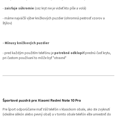
-
zaisťuje súkromie
(cez kryt nie je vidieť kto píše a volá)
- máme najväčší výber knižkových puzdier (ohromná pestrosť vzorov a
štýlov)
- Mínusy knižkových puzdier
- pred každým použitím telefónu je
potrebné odklopiť
prednú časť krytu,
pri častom používaní to môže byť "otravné"
Športové puzdrá pre Xiaomi Redmi Note 10 Pro
Pre šport odporúčame mať Váš telefón v klasickom obale, ako ste zvyknutí
(ideálne silikón alebo pevný obal) a v tomto obale telefón ešte umiestniť do