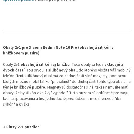
Obaly 2v1 pre Xiaomi Redmi Note 10 Pro (obsahujú silikón v
knižkovom puzdre)
Obaly 2v1
obsahujú silikón aj knižku
. Tieto obaly sa teda
skladajú z
dvoch častí
. Tou prvou je
silikónový obal
, do ktorého vložíte Váš mobilný
telefón. Tento silikónový obal má zo zadnej časti silné magnety, pomocou
ktorých možno mobil ľahko "pricvaknúť" do druhej časti tohto typu obalu - a
tým je
knižkové puzdro.
Magnety sú dostatočne silné, takže nemusíte mať
obavy, že by silikón z knižky "vypadol". Tieto puzdrá sú obľúbené pre svoju
kvalitu spracovania a tiež jednoduché prechádzanie medzi verziou "iba
silikón" a knižka.
+ Plusy 2v1 puzdier