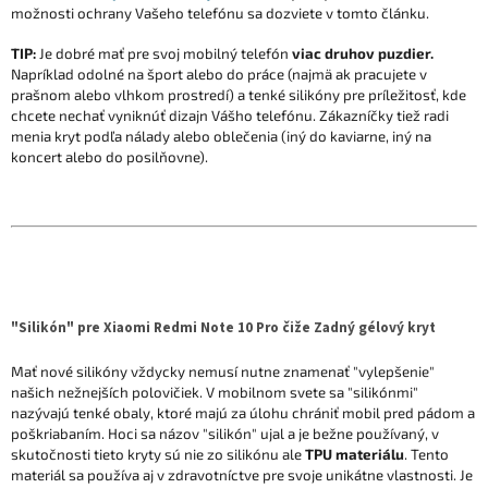
možnosti ochrany Vašeho telefónu sa dozviete v tomto článku.
TIP:
Je dobré mať pre svoj mobilný telefón
viac druhov puzdier.
Napríklad odolné na šport alebo do práce (najmä ak pracujete v
prašnom alebo vlhkom prostredí) a tenké silikóny pre príležitosť, kde
chcete nechať vyniknúť dizajn Vášho telefónu. Zákazníčky tiež radi
menia kryt podľa nálady alebo oblečenia (iný do kaviarne, iný na
koncert alebo do posilňovne).
"Silikón" pre Xiaomi Redmi Note 10 Pro čiže Zadný gélový kryt
Mať nové silikóny vždycky nemusí nutne znamenať "vylepšenie"
našich nežnejších polovičiek. V mobilnom svete sa "silikónmi"
nazývajú tenké obaly, ktoré majú za úlohu chrániť mobil pred pádom a
poškriabaním. Hoci sa názov "silikón" ujal a je bežne používaný, v
skutočnosti tieto kryty sú nie zo silikónu ale
TPU materiálu
. Tento
materiál sa používa aj v zdravotníctve pre svoje unikátne vlastnosti. Je