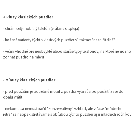
+ Plusy klasických puzdier
- chráni celý mobilný telefón (vrátane displeja)
- kožené varianty týchto klasických puzdier sú takmer "nezničiteľné"
- veľmi vhodné pre neobvyklé alebo staršie typy telefónov, na ktoré nemožno
zohnať puzdro na mieru
- Mínusy klasických puzdier
- pred použitím je potrebné mobil z puzdra vybrať a po použití zase do
obalu vrátiť
- niekomu sa nemusí páčiť "konzervatívny" vzhľad, ale v čase "módneho
retra" sa naopak stretávame s obľubou týchto puzdier aj u mladších ročníkov