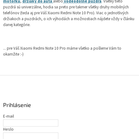
motorku
,
držiaky do auta
alebo
vodeodolné puzdrá
. Všetky tieto
puzdrá sú univerzálne, hodia sa preto pre takmer všetky druhy mobilných
telefónov (teda aj pre Váš Xiaomi Redmi Note 10 Pro). Viac o jednotlivých
držiakoch a puzdrách, o ich výhodách a možnostiach nájdete vždy v článku
danej kategórie.
... pre Váš Xiaomi Redmi Note 10 Pro máme všetko a pošleme Vám to
okamžite :-)
Z
á
p
ä
Prihlásenie
t
i
E-mail
e
Heslo