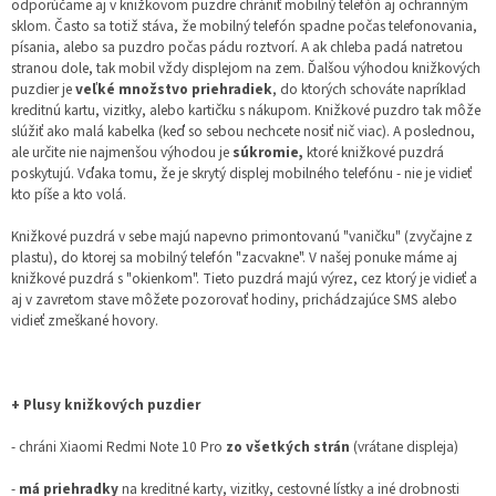
odporúčame aj v knižkovom puzdre chrániť mobilný telefón aj ochranným
sklom. Často sa totiž stáva, že mobilný telefón spadne počas telefonovania,
písania, alebo sa puzdro počas pádu roztvorí. A ak chleba padá natretou
stranou dole, tak mobil vždy displejom na zem. Ďalšou výhodou knižkových
puzdier je
veľké množstvo priehradiek
, do ktorých schováte napríklad
kreditnú kartu, vizitky, alebo kartičku s nákupom. Knižkové puzdro tak môže
slúžiť ako malá kabelka (keď so sebou nechcete nosiť nič viac). A poslednou,
ale určite nie najmenšou výhodou je
súkromie,
ktoré knižkové puzdrá
poskytujú. Vďaka tomu, že je skrytý displej mobilného telefónu - nie je vidieť
kto píše a kto volá.
Knižkové puzdrá v sebe majú napevno primontovanú "vaničku" (zvyčajne z
plastu), do ktorej sa mobilný telefón "zacvakne". V našej ponuke máme aj
knižkové puzdrá s "okienkom". Tieto puzdrá majú výrez, cez ktorý je vidieť a
aj v zavretom stave môžete pozorovať hodiny, prichádzajúce SMS alebo
vidieť zmeškané hovory.
+ Plusy knižkových puzdier
- chráni Xiaomi Redmi Note 10 Pro
zo všetkých strán
(vrátane displeja)
-
má priehradky
na kreditné karty, vizitky, cestovné lístky a iné drobnosti