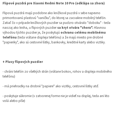
Flipové puzdrá pre Xiaomi Redmi Note 10 Pro (odklápa sa zhora)
Flipová puzdrá majú podobne ako knižkové puzdrá v sebe napevno
primontovanú plastovú "vaničku", do ktorej sa zacvakne mobilný telefón.
Zatiaľ čo v prípade knižkových puzdier sa pudzro otváralo "doboku" - teda
naozaj ako kniha, u flipových puzdier
sa kryt otvára "zhora".
Hlavnou
výhodou týchto puzdier je, že poskytujú
ochranu celému mobilnému
telefónu
(teda vrátane displeja telefónu) a že majú miesto pre drobné
"papieriky", ako sú cestovné lístky, bankovky, kreditné karty alebo viztiky.
+ Plusy flipových puzdier
- chráni telefón zo všetkých strán (vrátane bokov, rohov a displeja mobilného
telefónu)
- má priehradky na drobné "papiere" ako vizitky, cestovné lístky atď.
- poskytuje súkromie (v zatvorenej forme nie je vidieť na displej, teda ani kto
volá alebo píše)