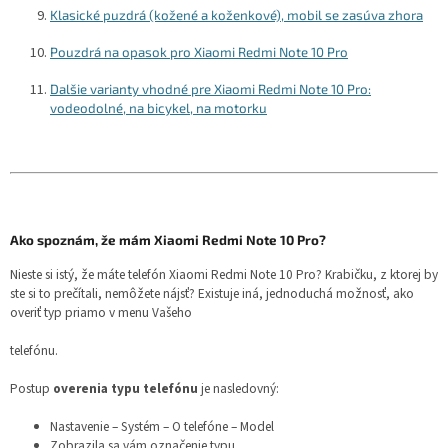
Klasické puzdrá (kožené a koženkové), mobil se zasúva zhora
Pouzdrá na opasok pro Xiaomi Redmi Note 10 Pro
Dalšie varianty vhodné pre Xiaomi Redmi Note 10 Pro:
vodeodolné, na bicykel, na motorku
Ako spoznám, že mám Xiaomi Redmi Note 10 Pro?
Nieste si istý, že máte telefón Xiaomi Redmi Note 10 Pro? Krabičku, z ktorej by
ste si to prečítali, nemôžete nájsť? Existuje iná, jednoduchá možnosť, ako
overiť typ priamo v menu Vašeho
telefónu.
Postup
overenia typu telefónu
je nasledovný:
Nastavenie – Systém – O telefóne – Model
Zobrazila sa vám označenie typu