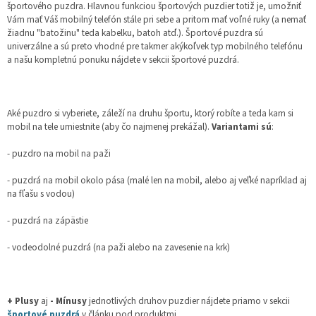
športového puzdra. Hlavnou funkciou športových puzdier totiž je, umožniť
Vám mať Váš mobilný telefón stále pri sebe a pritom mať voľné ruky (a nemať
žiadnu "batožinu" teda kabelku, batoh atď.). Športové puzdra sú
univerzálne a sú preto vhodné pre takmer akýkoľvek typ mobilného telefónu
a našu kompletnú ponuku nájdete v sekcii športové puzdrá.
Aké puzdro si vyberiete, záleží na druhu športu, ktorý robíte a teda kam si
mobil na tele umiestnite (aby čo najmenej prekážal).
Variantami sú
:
- puzdro na mobil na paži
- puzdrá na mobil okolo pása (malé len na mobil, alebo aj veľké napríklad aj
na fľašu s vodou)
- puzdrá na zápästie
- vodeodolné puzdrá (na paži alebo na zavesenie na krk)
+ Plusy
aj
- Mínusy
jednotlivých druhov puzdier nájdete priamo v sekcii
športové puzdrá
v článku pod produktmi