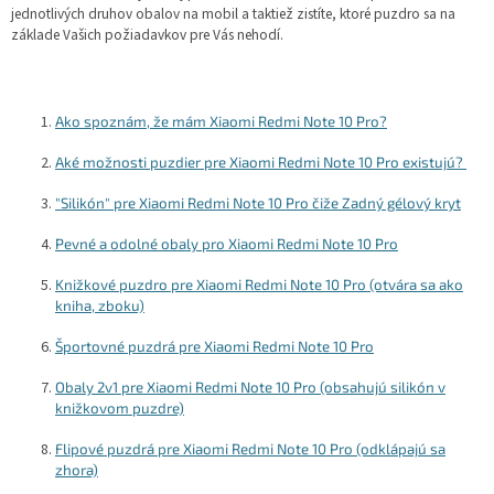
i
jednotlivých druhov obalov na mobil a taktiež zistíte, ktoré puzdro sa na
e
základe Vašich požiadavkov pre Vás nehodí.
p
r
v
k
Ako spoznám, že mám Xiaomi Redmi Note 10 Pro?
y
v
Aké možnosti puzdier pre Xiaomi Redmi Note 10 Pro existujú?
ý
p
"Silikón" pre Xiaomi Redmi Note 10 Pro čiže Zadný gélový kryt
i
s
Pevné a odolné obaly pro Xiaomi Redmi Note 10 Pro
u
Knižkové puzdro pre Xiaomi Redmi Note 10 Pro (otvára sa ako
kniha, zboku)
Športovné puzdrá pre Xiaomi Redmi Note 10 Pro
Obaly 2v1 pre Xiaomi Redmi Note 10 Pro (obsahujú silikón v
knižkovom puzdre)
Flipové puzdrá pre Xiaomi Redmi Note 10 Pro (odklápajú sa
zhora)