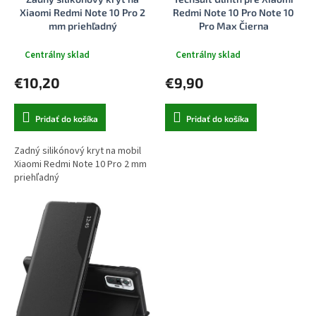
k
o
Xiaomi Redmi Note 10 Pro 2
Redmi Note 10 Pro Note 10
t
v
mm priehľadný
Pro Max Čierna
o
v
Centrálny sklad
Centrálny sklad
€10,20
€9,90
Pridať do košíka
Pridať do košíka
Zadný silikónový kryt na mobil
Xiaomi Redmi Note 10 Pro 2 mm
priehľadný