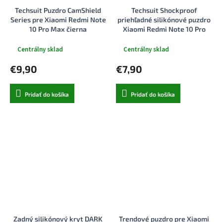
Techsuit Puzdro CamShield
Techsuit Shockproof
Series pre Xiaomi Redmi Note
priehľadné silikónové puzdro
10 Pro Max čierna
Xiaomi Redmi Note 10 Pro
Max dymovo čierne
Centrálny sklad
Centrálny sklad
€9,90
€7,90
Pridať do košíka
Pridať do košíka
Zadný silikónový kryt DARK
Trendové puzdro pre Xiaomi