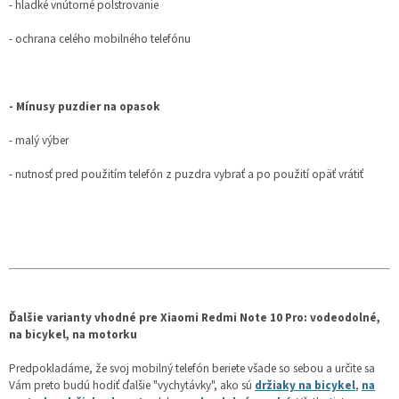
- hladké vnútorné polstrovanie
- ochrana celého mobilného telefónu
- Mínusy puzdier na opasok
- malý výber
- nutnosť pred použitím telefón z puzdra vybrať a po použití opäť vrátiť
Ďalšie varianty vhodné pre Xiaomi Redmi Note 10 Pro: vodeodolné,
na bicykel, na motorku
Predpokladáme, že svoj mobilný telefón beriete všade so sebou a určite sa
Vám preto budú hodiť ďalšie "vychytávky", ako sú
držiaky na bicykel
,
na