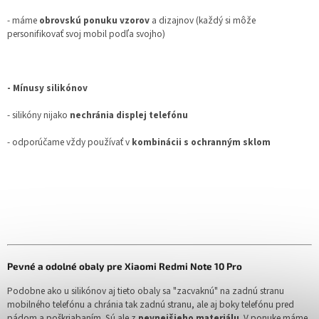
- máme
obrovskú ponuku vzorov
a dizajnov (každý si môže
personifikovať svoj mobil podľa svojho)
- Mínusy silikónov
- silikóny nijako
nechránia displej telefónu
- odporúčame vždy používať v
kombinácii s ochranným sklom
Pevné a odolné obaly pre Xiaomi Redmi Note 10 Pro
Podobne ako u silikónov aj tieto obaly sa "zacvaknú" na zadnú stranu
mobilného telefónu a chránia tak zadnú stranu, ale aj boky telefónu pred
pádom a poškriabaním. Sú ale z
pevnejšieho materiálu
. V ponuke máme