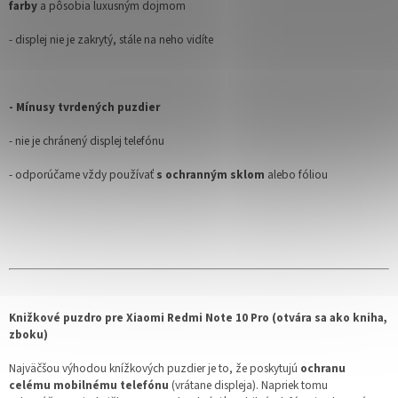
farby
a pôsobia luxusným dojmom
- displej nie je zakrytý, stále na neho vidíte
- Mínusy tvrdených puzdier
- nie je chránený displej telefónu
- odporúčame vždy používať
s ochranným sklom
alebo fóliou
Knižkové puzdro pre Xiaomi Redmi Note 10 Pro (otvára sa ako kniha,
zboku)
Najväčšou výhodou knížkových puzdier je to, že poskytujú
ochranu
celému mobilnému telefónu
(vrátane displeja). Napriek tomu