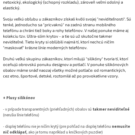
netoxický, ekologický (schopný rozkladu), zároveň veľmi odolný a
elastický.
Svoju veľkú obľubu u zákazníkov získali kvôli svojej "neviditeľnosti". Sú
tenké, jednoducho sa "pricvaknú" na zadnú stranu mobilného
telefónu a chráni tiež boky a rohy telefónov. V našej ponuke máme aj
kolekciu tzv. Ultra-slim krytov - a tie sú už skutočne takmer
neviditeľné. Tieto kryty si obľúbili najmä tí, ktorí nechcú ničím
"maskovať" krásne línie moderných telefónov.
Druhú veľkú skupinu zákazníkov, ktorí milujú "silikóny" tvoria tí, ktorí
oceňujú obrovskú ponuku designov a potlačí. V ponuke silikónových
obalov máme snáď naozaj všetky možné potlače: od romantických,
cez etno, športové, detské, roztomilé až po provokatívne vzory.
+ Plusy silikónov
- v prípade transparentných (priehľadných) obalov sú
takmer neviditeľné
(nerušia línie telefónu)
- displej telefónu nie je ničím krytý (pre pohľad na displej telefónu
nemusíte
nič odklápať
, ako je tomu napríklad u knižkových puzdier)