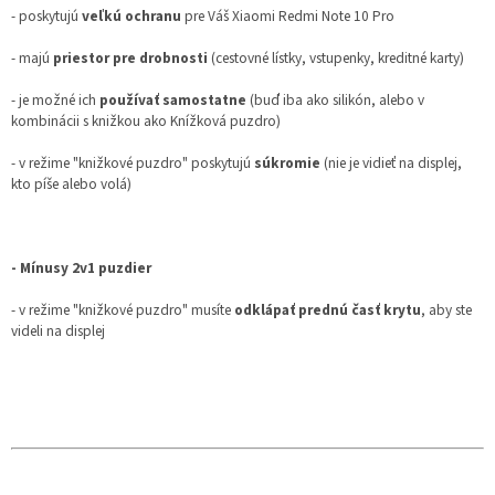
- poskytujú
veľkú ochranu
pre Váš Xiaomi Redmi Note 10 Pro
- majú
priestor pre drobnosti
(cestovné lístky, vstupenky, kreditné karty)
- je možné ich
používať samostatne
(buď iba ako silikón, alebo v
kombinácii s knižkou ako Knížková puzdro)
- v režime "knižkové puzdro" poskytujú
súkromie
(nie je vidieť na displej,
kto píše alebo volá)
- Mínusy 2v1 puzdier
- v režime "knižkové puzdro" musíte
odklápať prednú časť krytu
, aby ste
videli na displej