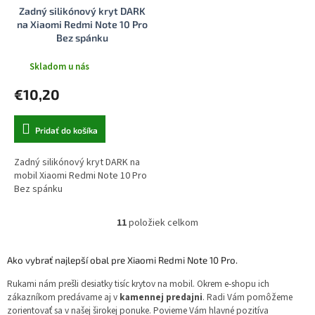
Zadný silikónový kryt DARK
na Xiaomi Redmi Note 10 Pro
Bez spánku
Skladom u nás
€10,20
Pridať do košíka
Zadný silikónový kryt DARK na
mobil Xiaomi Redmi Note 10 Pro
Bez spánku
11
položiek celkom
O
v
l
Ako vybrať najlepší obal pre Xiaomi Redmi Note 10 Pro.
á
d
Rukami nám prešli desiatky tisíc krytov na mobil. Okrem e-shopu ich
a
zákazníkom predávame aj v
kamennej predajni
. Radi Vám pomôžeme
c
zorientovať sa v našej širokej ponuke. Povieme Vám hlavné pozitíva