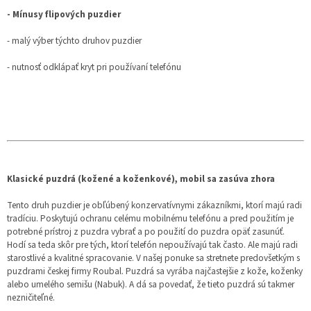
- Mínusy flipových puzdier
- malý výber týchto druhov puzdier
- nutnosť odklápať kryt pri používaní telefónu
Klasické puzdrá (kožené a koženkové), mobil sa zasúva zhora
Tento druh puzdier je obľúbený konzervatívnymi zákazníkmi, ktorí majú radi
tradíciu. Poskytujú ochranu celému mobilnému telefónu a pred použitím je
potrebné prístroj z puzdra vybrať a po použití do puzdra opäť zasunúť.
Hodí sa teda skôr pre tých, ktorí telefón nepoužívajú tak často. Ale majú radi
starostlivé a kvalitné spracovanie. V našej ponuke sa stretnete predovšetkým s
puzdrami českej firmy Roubal. Puzdrá sa vyrába najčastejšie z kože, koženky
alebo umelého semišu (Nabuk). A dá sa povedať, že tieto puzdrá sú takmer
nezničiteľné.