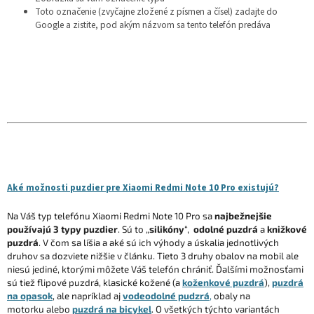
Toto označenie (zvyčajne zložené z písmen a čísel) zadajte do
Google a zistite, pod akým názvom sa tento telefón predáva
Aké možnosti puzdier pre Xiaomi Redmi Note 10 Pro existujú?
Na Váš typ telefónu Xiaomi Redmi Note 10 Pro sa
najbežnejšie
používajú 3 typy puzdier
. Sú to „
silikóny
“,
odolné puzdrá
a
knižkové
puzdrá
. V čom sa líšia a aké sú ich výhody a úskalia jednotlivých
druhov sa dozviete nižšie v článku. Tieto 3 druhy obalov na mobil ale
niesú jediné, ktorými môžete Váš telefón chrániť. Ďalšími možnosťami
sú tiež flipové puzdrá, klasické kožené (a
koženkové puzdrá
),
puzdrá
na opasok
, ale napríklad aj
vodeodolné pudzrá
,
obaly na
motorku alebo
puzdrá na bicykel
. O všetkých týchto variantách