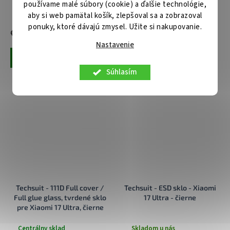
čierne
používame malé súbory (cookie) a ďalšie technológie,
Centrálny sklad
Centrálny sklad
aby si web pamätal košík, zlepšoval sa a zobrazoval
ponuky, ktoré dávajú zmysel. Užite si nakupovanie.
€7,90
€8,90
Nastavenie
Pridať do košíka
Pridať do košíka
Súhlasím
Techsuit - 111D Full cover /
Techsuit - ESD sklo - Xiaomi
Full glue glass, tvrdené sklo
17 Ultra - čierne
pre Xiaomi 17 Ultra, čierne
Centrálny sklad
Skladom u nás