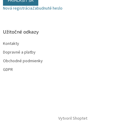
PRIHLÁSIŤ SA
p
i
Nová registrácia
Zabudnuté heslo
s
u
Užitočné odkazy
Kontakty
Dopravné a platby
Obchodné podmienky
GDPR
Vytvoril Shoptet