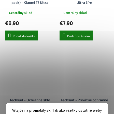
pack) - Xiaomi 17 Ultra
Ultra číre
Priehľadné
Centrálny sklad
Centrálny sklad
€8,90
€7,90
Pridať do košíka
Pridať do košíka
Techsuit - Ochranné sklo
Techsuit - Privátne ochranné
fotoaparátu - Xiaomi 17 Ultra
sklo 111D s lepením po celej
- čierna
ploche pre Xiaomi 17 Ultra -
Vitajte na promobily.sk. Tak ako všetky ostatné weby