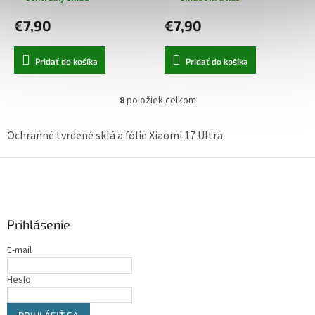
€7,90
€7,90
Pridať do košíka
Pridať do košíka
8
položiek celkom
O
v
l
Ochranné tvrdené sklá a fólie Xiaomi 17 Ultra
á
d
Z
a
á
c
p
i
ä
e
Prihlásenie
t
p
r
i
E-mail
v
e
k
y
Heslo
v
ý