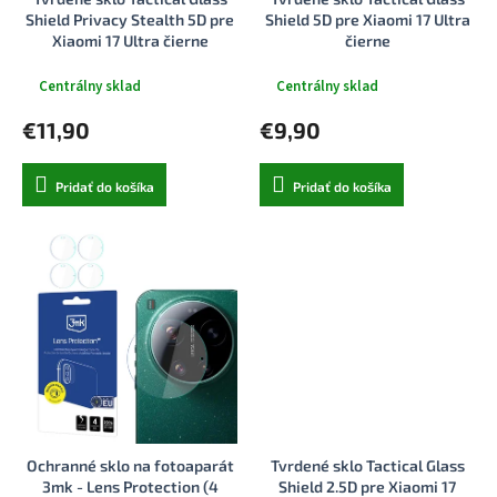
k
o
Shield Privacy Stealth 5D pre
Shield 5D pre Xiaomi 17 Ultra
t
v
Xiaomi 17 Ultra čierne
čierne
o
v
Centrálny sklad
Centrálny sklad
€11,90
€9,90
Pridať do košíka
Pridať do košíka
Ochranné sklo na fotoaparát
Tvrdené sklo Tactical Glass
3mk - Lens Protection (4
Shield 2.5D pre Xiaomi 17