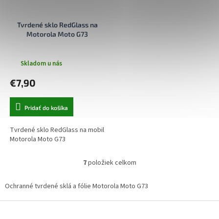
Tvrdené sklo RedGlass na
Motorola Moto G73
Skladom u nás
€7,90
Pridať do košíka
Tvrdené sklo RedGlass na mobil
Motorola Moto G73
7
položiek celkom
O
v
l
Ochranné tvrdené sklá a fólie Motorola Moto G73
á
d
Z
a
á