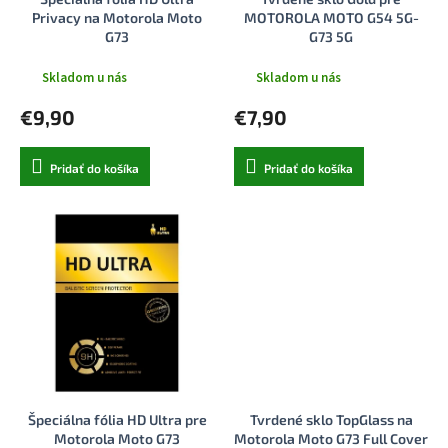
k
o
Privacy na Motorola Moto
MOTOROLA MOTO G54 5G-
t
v
G73
G73 5G
o
v
Skladom u nás
Skladom u nás
€9,90
€7,90
Pridať do košíka
Pridať do košíka
Špeciálna fólia HD Ultra pre
Tvrdené sklo TopGlass na
Motorola Moto G73
Motorola Moto G73 Full Cover