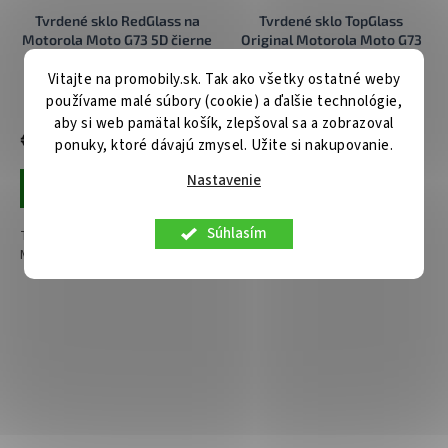
Tvrdené sklo RedGlass na
Tvrdené sklo TopGlass
Motorola Moto G73 5D čierne
Original Motorola Moto G73
Vitajte na promobily.sk. Tak ako všetky ostatné weby
Skladom u nás
Skladom u nás
používame malé súbory (cookie) a ďalšie technológie,
aby si web pamätal košík, zlepšoval sa a zobrazoval
€9,90
€3,90
ponuky, ktoré dávajú zmysel. Užite si nakupovanie.
Nastavenie
Pridať do košíka
Pridať do košíka
Súhlasím
Tvrdené sklo RedGlass na mobil
Tvrdené sklo TopGlass Original
Motorola Moto G73 5D čierne
na mobil Motorola Moto G73