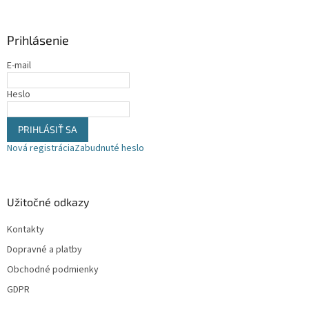
c
p
i
ä
e
Prihlásenie
t
p
i
r
E-mail
v
e
k
Heslo
y
v
ý
PRIHLÁSIŤ SA
p
Nová registrácia
Zabudnuté heslo
i
s
u
Užitočné odkazy
Kontakty
Dopravné a platby
Obchodné podmienky
GDPR