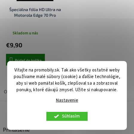
u
t
Špeciálna fólia HD Ultra na
k
o
Motorola Edge 70 Pro
t
v
o
v
Skladom u nás
€9,90
Pridať do košíka
Vitajte na promobily.sk. Tak ako všetky ostatné weby
používame malé súbory (cookie) a ďalšie technológie,
1
položiek celkom
O
aby si web pamätal košík, zlepšoval sa a zobrazoval
v
ponuky, ktoré dávajú zmysel. Užite si nakupovanie.
l
Ochranné tvrdené sklá a fólie Motorola Edge 70 Pro
á
Nastavenie
d
Z
a
á
c
Súhlasím
p
i
ä
e
Prihlásenie
t
p