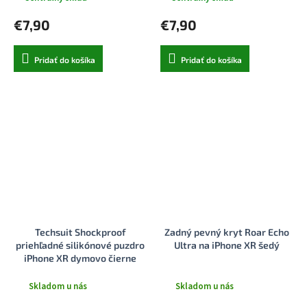
€7,90
€7,90
Pridať do košíka
Pridať do košíka
Techsuit Shockproof
Zadný pevný kryt Roar Echo
priehľadné silikónové puzdro
Ultra na iPhone XR šedý
iPhone XR dymovo čierne
Skladom u nás
Skladom u nás