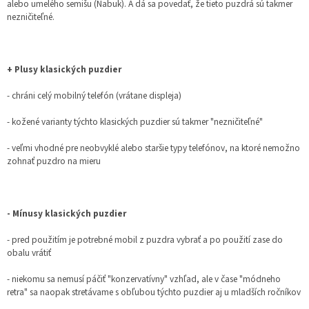
alebo umelého semišu (Nabuk). A dá sa povedať, že tieto puzdrá sú takmer
nezničiteľné.
+ Plusy klasických puzdier
- chráni celý mobilný telefón (vrátane displeja)
- kožené varianty týchto klasických puzdier sú takmer "nezničiteľné"
- veľmi vhodné pre neobvyklé alebo staršie typy telefónov, na ktoré nemožno
zohnať puzdro na mieru
- Mínusy klasických puzdier
- pred použitím je potrebné mobil z puzdra vybrať a po použití zase do
obalu vrátiť
- niekomu sa nemusí páčiť "konzervatívny" vzhľad, ale v čase "módneho
retra" sa naopak stretávame s obľubou týchto puzdier aj u mladších ročníkov