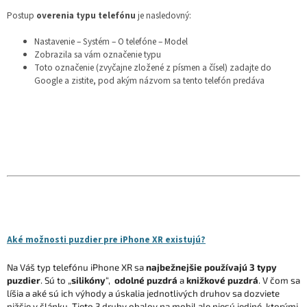
Postup
overenia typu telefónu
je nasledovný:
Nastavenie – Systém – O telefóne – Model
Zobrazila sa vám označenie typu
Toto označenie (zvyčajne zložené z písmen a čísel) zadajte do
Google a zistite, pod akým názvom sa tento telefón predáva
Aké možnosti puzdier pre iPhone XR existujú?
Na Váš typ telefónu iPhone XR sa
najbežnejšie používajú 3 typy
puzdier
. Sú to „
silikóny
“,
odolné puzdrá
a
knižkové puzdrá
. V čom sa
líšia a aké sú ich výhody a úskalia jednotlivých druhov sa dozviete
nižšie v článku. Tieto 3 druhy obalov na mobil ale niesú jediné, ktorými