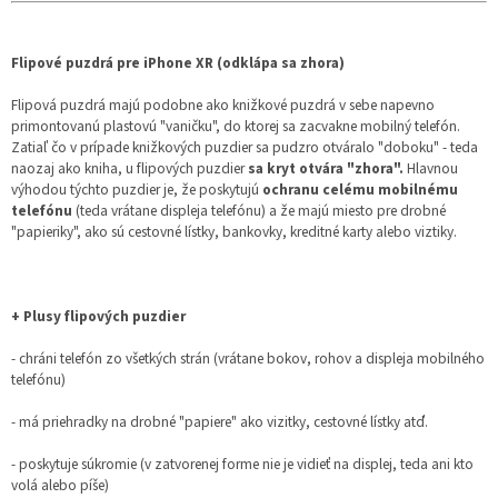
Flipové puzdrá pre iPhone XR (odklápa sa zhora)
Flipová puzdrá majú podobne ako knižkové puzdrá v sebe napevno
primontovanú plastovú "vaničku", do ktorej sa zacvakne mobilný telefón.
Zatiaľ čo v prípade knižkových puzdier sa pudzro otváralo "doboku" - teda
naozaj ako kniha, u flipových puzdier
sa kryt otvára "zhora".
Hlavnou
výhodou týchto puzdier je, že poskytujú
ochranu celému mobilnému
telefónu
(teda vrátane displeja telefónu) a že majú miesto pre drobné
"papieriky", ako sú cestovné lístky, bankovky, kreditné karty alebo viztiky.
+ Plusy flipových puzdier
- chráni telefón zo všetkých strán (vrátane bokov, rohov a displeja mobilného
telefónu)
- má priehradky na drobné "papiere" ako vizitky, cestovné lístky atď.
- poskytuje súkromie (v zatvorenej forme nie je vidieť na displej, teda ani kto
volá alebo píše)