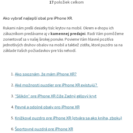
17
položiek celkom
O
v
l
Ako vybrať najlepší obal pre iPhone XR.
á
d
Rukami nám prešli desiatky tisíc krytov na mobil. Okrem e-shopu ich
a
zákazníkom predávame aj v
kamennej predajni
. Radi Vám pomôžeme
c
zorientovať sa v našej širokej ponuke. Povieme Vám hlavné pozitíva
i
jednotlivých druhov obalov na mobil a taktiež zistíte, ktoré puzdro sa na
e
základe Vašich požiadavkov pre Vás nehodí.
p
r
v
k
Ako spoznám, že mám iPhone XR?
y
v
Aké možnosti puzdier pre iPhone XR existujú?
ý
p
"Silikón" pre iPhone XR čiže Zadný gélový kryt
i
s
Pevné a odolné obaly pro iPhone XR
u
Knižkové puzdro pre iPhone XR (otvára sa ako kniha, zboku)
Športovné puzdrá pre iPhone XR