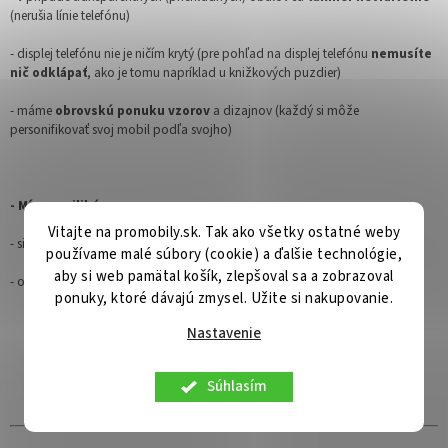
(nerušia línie telefónu)
- displej telefónu nie je ničím krytý (pre pohľad na displej telefónu
nemusíte
nič odklápať
, ako je tomu napríklad u knižkových puzdier)
- máme
obrovskú ponuku vzorov
a dizajnov (každý si môže
personifikovať svoj mobil podľa svojho)
- Mínusy silikónov
Vitajte na promobily.sk. Tak ako všetky ostatné weby
- silikóny nijako
nechránia displej telefónu
používame malé súbory (cookie) a ďalšie technológie,
aby si web pamätal košík, zlepšoval sa a zobrazoval
- odporúčame vždy používať v
kombinácii s ochranným sklom
ponuky, ktoré dávajú zmysel. Užite si nakupovanie.
Nastavenie
Súhlasím