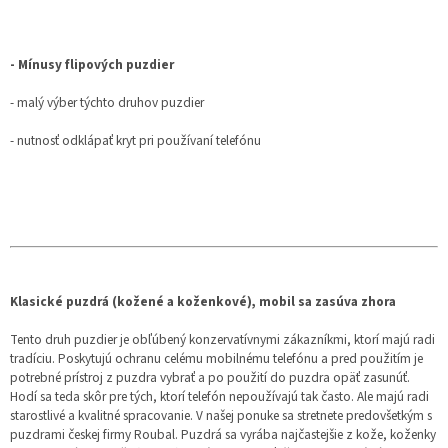
- Mínusy flipových puzdier
- malý výber týchto druhov puzdier
- nutnosť odklápať kryt pri používaní telefónu
Klasické puzdrá (kožené a koženkové), mobil sa zasúva zhora
Tento druh puzdier je obľúbený konzervatívnymi zákazníkmi, ktorí majú radi
tradíciu. Poskytujú ochranu celému mobilnému telefónu a pred použitím je
potrebné prístroj z puzdra vybrať a po použití do puzdra opäť zasunúť.
Hodí sa teda skôr pre tých, ktorí telefón nepoužívajú tak často. Ale majú radi
starostlivé a kvalitné spracovanie. V našej ponuke sa stretnete predovšetkým s
puzdrami českej firmy Roubal. Puzdrá sa vyrába najčastejšie z kože, koženky