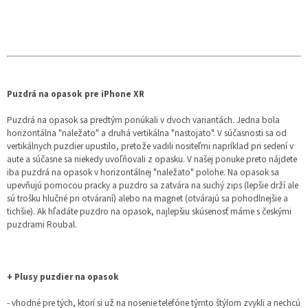
Puzdrá na opasok pre iPhone XR
Puzdrá na opasok sa predtým ponúkali v dvoch variantách. Jedna bola
horizontálna "naležato" a druhá vertikálna "nastojato". V súčasnosti sa od
vertikálnych puzdier upustilo, pretože vadili nositeľmi napríklad pri sedení v
aute a súčasne sa niekedy uvoľňovali z opasku. V našej ponuke preto nájdete
iba puzdrá na opasok v horizontálnej "naležato" polohe. Na opasok sa
upevňujú pomocou pracky a puzdro sa zatvára na suchý zips (lepšie drží ale
sú trošku hlučné pri otváraní) alebo na magnet (otvárajú sa pohodlnejšie a
tichšie). Ak hľadáte puzdro na opasok, najlepšiu skúsenosť máme s českými
puzdrami Roubal.
+ Plusy puzdier na opasok
- vhodné pre tých, ktorí si už na nosenie telefóne týmto štýlom zvykli a nechcú