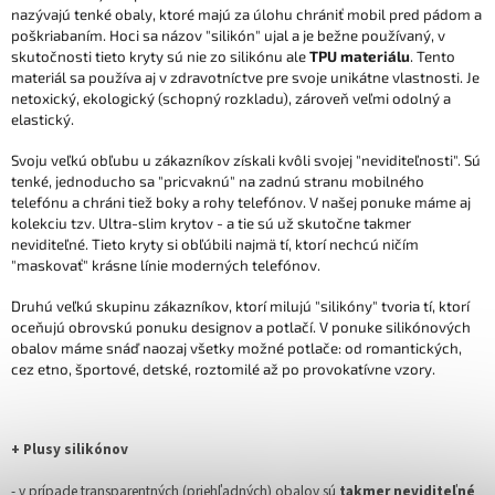
nazývajú tenké obaly, ktoré majú za úlohu chrániť mobil pred pádom a
poškriabaním. Hoci sa názov "silikón" ujal a je bežne používaný, v
skutočnosti tieto kryty sú nie zo silikónu ale
TPU materiálu
. Tento
materiál sa používa aj v zdravotníctve pre svoje unikátne vlastnosti. Je
netoxický, ekologický (schopný rozkladu), zároveň veľmi odolný a
elastický.
Svoju veľkú obľubu u zákazníkov získali kvôli svojej "neviditeľnosti". Sú
tenké, jednoducho sa "pricvaknú" na zadnú stranu mobilného
telefónu a chráni tiež boky a rohy telefónov. V našej ponuke máme aj
kolekciu tzv. Ultra-slim krytov - a tie sú už skutočne takmer
neviditeľné. Tieto kryty si obľúbili najmä tí, ktorí nechcú ničím
"maskovať" krásne línie moderných telefónov.
Druhú veľkú skupinu zákazníkov, ktorí milujú "silikóny" tvoria tí, ktorí
oceňujú obrovskú ponuku designov a potlačí. V ponuke silikónových
obalov máme snáď naozaj všetky možné potlače: od romantických,
cez etno, športové, detské, roztomilé až po provokatívne vzory.
+ Plusy silikónov
- v prípade transparentných (priehľadných) obalov sú
takmer neviditeľné