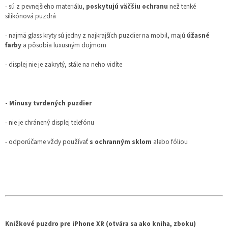
- sú z pevnejšieho materiálu,
poskytujú väčšiu ochranu
než tenké
silikónová puzdrá
- najmä glass kryty sú jedny z najkrajších puzdier na mobil, majú
úžasné
farby
a pôsobia luxusným dojmom
- displej nie je zakrytý, stále na neho vidíte
- Mínusy tvrdených puzdier
- nie je chránený displej telefónu
- odporúčame vždy používať
s ochranným sklom
alebo fóliou
Knižkové puzdro pre iPhone XR (otvára sa ako kniha, zboku)