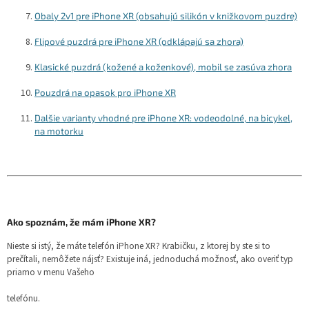
Obaly 2v1 pre iPhone XR (obsahujú silikón v knižkovom puzdre)
Flipové puzdrá pre iPhone XR (odklápajú sa zhora)
Klasické puzdrá (kožené a koženkové), mobil se zasúva zhora
Pouzdrá na opasok pro iPhone XR
Dalšie varianty vhodné pre iPhone XR: vodeodolné, na bicykel,
na motorku
Ako spoznám, že mám iPhone XR?
Nieste si istý, že máte telefón iPhone XR? Krabičku, z ktorej by ste si to
prečítali, nemôžete nájsť? Existuje iná, jednoduchá možnosť, ako overiť typ
priamo v menu Vašeho
telefónu.