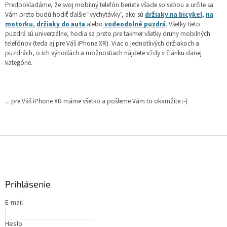
Predpokladáme, že svoj mobilný telefón beriete všade so sebou a určite sa
Vám preto budú hodiť ďalšie "vychytávky", ako sú
držiaky na bicykel
,
na
motorku
,
držiaky do auta
alebo
vodeodolné puzdrá
. Všetky tieto
puzdrá sú univerzálne, hodia sa preto pre takmer všetky druhy mobilných
telefónov (teda aj pre Váš iPhone XR). Viac o jednotlivých držiakoch a
puzdrách, o ich výhodách a možnostiach nájdete vždy v článku danej
kategórie.
... pre Váš iPhone XR máme všetko a pošleme Vám to okamžite :-)
Z
á
p
ä
Prihlásenie
t
i
E-mail
e
Heslo