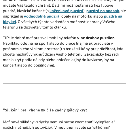
môžete Váš telefón chrániť. Ďalšími možnosťami sú tiež flipové
puzdrá, klasické kožené (a
koženkové puzdrá
),
puzdrá na opasok
, ale
napríklad aj
vodeodolné pudzrá
,
obaly na motorku alebo
puzdrá na
bicykel
. O všetkých týchto variantách možnosti ochrany Vašeho
telefónu sa dozviete v tomto článku.
TIP:
Je dobré mať pre svoj mobilný telefón
viac druhov puzdier.
Napríklad odolné na šport alebo do práce (najmä ak pracujete v
prašnom alebo vlhkom prostredí) a tenké silikóny pre príležitosť, kde
chcete nechať vyniknúť dizajn Vášho telefónu. Zákazníčky tiež radi
menia kryt podľa nálady alebo oblečenia (iný do kaviarne, iný na
koncert alebo do posilňovne).
"Silikón" pre iPhone XR čiže Zadný gélový kryt
Mať nové silikóny vždycky nemusí nutne znamenať "vylepšenie"
našich nežnejších polovičiek. V mobilnom svete sa "silikónmi"