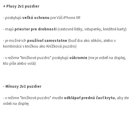
+ Plusy 2v1 puzdier
- poskytujú
veľkú ochranu
pre Váš iPhone XR
- majú
priestor pre drobnosti
(cestovné lístky, vstupenky, kreditné karty)
- je možné ich
používať samostatne
(buď iba ako silikón, alebo v
kombinácii s knižkou ako Knížková puzdro)
- v režime "knižkové puzdro" poskytujú
súkromie
(nie je vidieť na displej,
kto píše alebo volá)
- Mínusy 2v1 puzdier
- v režime "knižkové puzdro" musíte
odklápať prednú časť krytu
, aby ste
videli na displej