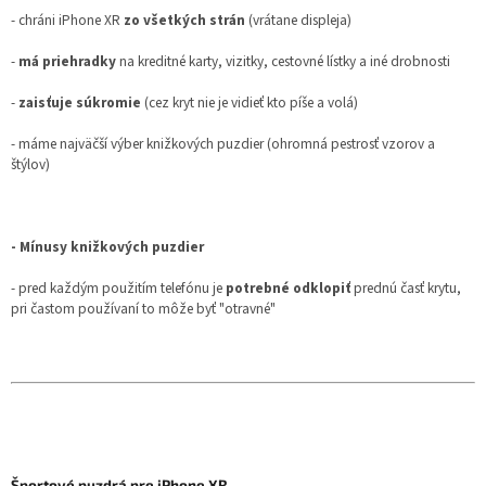
- chráni iPhone XR
zo všetkých strán
(vrátane displeja)
-
má priehradky
na kreditné karty, vizitky, cestovné lístky a iné drobnosti
-
zaisťuje súkromie
(cez kryt nie je vidieť kto píše a volá)
- máme najväčší výber knižkových puzdier (ohromná pestrosť vzorov a
štýlov)
- Mínusy knižkových puzdier
- pred každým použitím telefónu je
potrebné odklopiť
prednú časť krytu,
pri častom používaní to môže byť "otravné"
Športové puzdrá pre iPhone XR