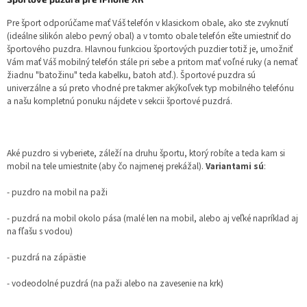
Pre šport odporúčame mať Váš telefón v klasickom obale, ako ste zvyknutí
(ideálne silikón alebo pevný obal) a v tomto obale telefón ešte umiestniť do
športového puzdra. Hlavnou funkciou športových puzdier totiž je, umožniť
Vám mať Váš mobilný telefón stále pri sebe a pritom mať voľné ruky (a nemať
žiadnu "batožinu" teda kabelku, batoh atď.). Športové puzdra sú
univerzálne a sú preto vhodné pre takmer akýkoľvek typ mobilného telefónu
a našu kompletnú ponuku nájdete v sekcii športové puzdrá.
Aké puzdro si vyberiete, záleží na druhu športu, ktorý robíte a teda kam si
mobil na tele umiestnite (aby čo najmenej prekážal).
Variantami sú
:
- puzdro na mobil na paži
- puzdrá na mobil okolo pása (malé len na mobil, alebo aj veľké napríklad aj
na fľašu s vodou)
- puzdrá na zápästie
- vodeodolné puzdrá (na paži alebo na zavesenie na krk)