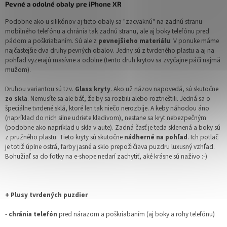
Pevné a odolné obaly pre iPhone XR
Podobne ako u silikónov aj tieto obaly sa "zacvaknú" na zadnú stranu
mobilného telefónu a chránia tak zadnú stranu, ale aj boky telefónu pred
pádom a poškriabaním. Sú ale z
pevnejšieho materiálu
. V ponuke máme
najčastejšie dva druhy pevných obalov. Jedny sú z tvrdeného plastu a aj na
pohľad vyzerajú masívne a odolne (tento druh krytov sa zvyčajne páči najmä
mužom).
Druhou variantou sú tzv.
Glass kryty
. Ako už názov napovedá, sú skutočne
zo skla
. Nemusíte sa ale báť, že by sa rozbili alebo roztrieštili. Jedná sa o
špeciálne tvrdené sklá, ktoré len tak niečo nerozbije. A keby náhodou áno
(napríklad do nich silne udriete kladivom), nestane sa kryt nebezpečným
(podobne ako napríklad u skla v aute). Zadná časť je teda sklenená a boky sú
z pružného plastu. Tieto kryty sú skutočne
nádherné na pohľad
. Ich potlač
je totiž úplne ostrá, farby jasné a sklo prepožičiava puzdru luxusný vzhľad.
Bohužiaľ sa do fotky na e-shope nedarí zachytiť, aké krásne sú naživo :-)
+ Plusy tvrdených puzdier
-
chránia telefón
pred nárazom a poškriabaním (aj boky a rohy telefónu)