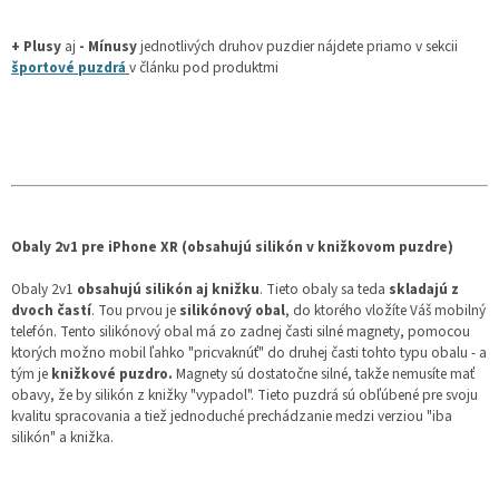
+ Plusy
aj
- Mínusy
jednotlivých druhov puzdier nájdete priamo v sekcii
športové puzdrá
v článku pod produktmi
Obaly 2v1 pre iPhone XR (obsahujú silikón v knižkovom puzdre)
Obaly 2v1
obsahujú silikón aj knižku
. Tieto obaly sa teda
skladajú z
dvoch častí
. Tou prvou je
silikónový obal
, do ktorého vložíte Váš mobilný
telefón. Tento silikónový obal má zo zadnej časti silné magnety, pomocou
ktorých možno mobil ľahko "pricvaknúť" do druhej časti tohto typu obalu - a
tým je
knižkové puzdro.
Magnety sú dostatočne silné, takže nemusíte mať
obavy, že by silikón z knižky "vypadol". Tieto puzdrá sú obľúbené pre svoju
kvalitu spracovania a tiež jednoduché prechádzanie medzi verziou "iba
silikón" a knižka.