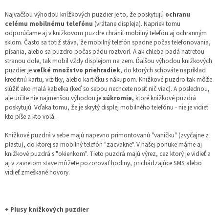
Najväčšou výhodou knížkových puzdier je to, že poskytujú
ochranu
celému mobilnému telefónu
(vrátane displeja). Napriek tomu
odporúčame aj v knižkovom puzdre chrániť mobilný telefón aj ochranným
sklom. Často sa totiž stáva, že mobilný telefón spadne počas telefonovania,
písania, alebo sa puzdro počas pádu roztvorí. A ak chleba padá natretou
stranou dole, tak mobil vždy displejom na zem. Ďalšou výhodou knižkových
puzdier je
veľké množstvo priehradiek
, do ktorých schováte napríklad
kreditnú kartu, vizitky, alebo kartičku s nákupom. Knižkové puzdro tak môže
slúžiť ako malá kabelka (keď so sebou nechcete nosiť nič viac). A poslednou,
ale určite nie najmenšou výhodou je
súkromie,
ktoré knižkové puzdrá
poskytujú. Vďaka tomu, že je skrytý displej mobilného telefónu - nie je vidieť
kto píše a kto volá.
Knižkové puzdrá v sebe majú napevno primontovanú "vaničku" (zvyčajne z
plastu), do ktorej sa mobilný telefón "zacvakne". V našej ponuke máme aj
knižkové puzdrá s "okienkom". Tieto puzdrá majú výrez, cez ktorý je vidieť a
aj v zavretom stave môžete pozorovať hodiny, prichádzajúce SMS alebo
vidieť zmeškané hovory.
+ Plusy knižkových puzdier