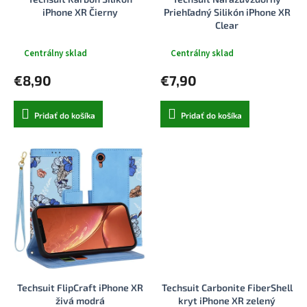
k
o
iPhone XR Čierny
Priehľadný Silikón iPhone XR
t
v
Clear
o
v
Centrálny sklad
Centrálny sklad
€8,90
€7,90
Pridať do košíka
Pridať do košíka
Techsuit FlipCraft iPhone XR
Techsuit Carbonite FiberShell
živá modrá
kryt iPhone XR zelený