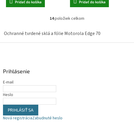
Pridať do košíka
Pridať do košíka
14
položiek celkom
O
v
l
Ochranné tvrdené sklá a fólie Motorola Edge 70
á
d
Z
a
á
c
p
i
ä
e
Prihlásenie
t
p
r
i
E-mail
v
e
k
y
Heslo
v
ý
PRIHLÁSIŤ SA
p
i
Nová registrácia
Zabudnuté heslo
s
u