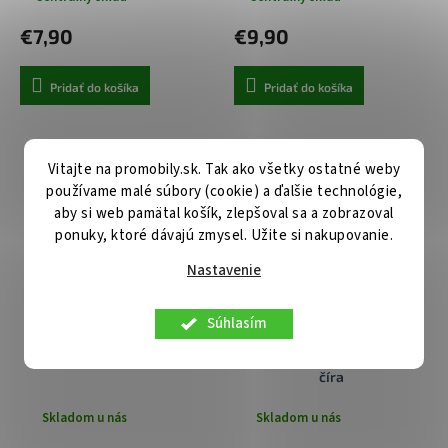
€7,90
€9,90
Pridať do košíka
Pridať do košíka
Vitajte na promobily.sk. Tak ako všetky ostatné weby
používame malé súbory (cookie) a ďalšie technológie,
aby si web pamätal košík, zlepšoval sa a zobrazoval
ponuky, ktoré dávajú zmysel. Užite si nakupovanie.
Nastavenie
Súhlasím
Špeciálna fólia HD Ultra na
3mk - ochrana objektívu (4
Motorola Edge 70
balenia) - Motorola Edge 70 -
číra
Skladom u nás
Skladom u nás