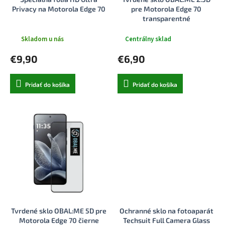
k
o
Privacy na Motorola Edge 70
pre Motorola Edge 70
t
v
transparentné
o
v
Skladom u nás
Centrálny sklad
€9,90
€6,90
Pridať do košíka
Pridať do košíka
Tvrdené sklo OBAL:ME 5D pre
Ochranné sklo na fotoaparát
Motorola Edge 70 čierne
Techsuit Full Camera Glass