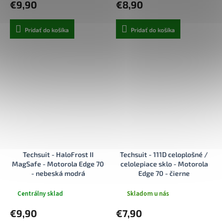
€9,90
€8,90
Pridať do košíka
Pridať do košíka
Techsuit - HaloFrost II
Techsuit - 111D celoplošné /
MagSafe - Motorola Edge 70
celolepiace sklo - Motorola
- nebeská modrá
Edge 70 - čierne
Centrálny sklad
Skladom u nás
€9,90
€7,90