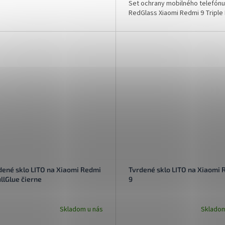
Set ochrany mobilného telefónu
RedGlass Xiaomi Redmi 9 Triple
dené sklo LITO na Xiaomi Redmi
Tvrdené sklo LITO na Xiaomi 
ullGlue čierne
9
Skladom u nás
Skladom