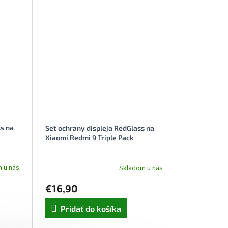
s na
Set ochrany displeja RedGlass na
Xiaomi Redmi 9 Triple Pack
 u nás
Skladom u nás
€16,90
Pridať do košíka