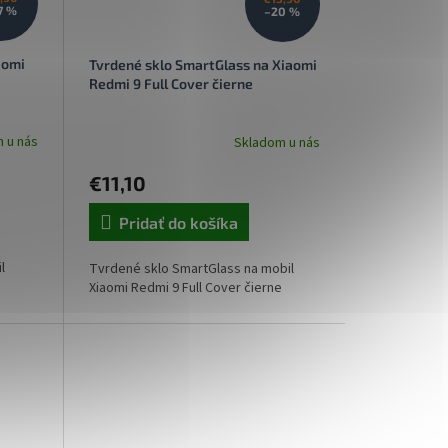
7 %
–20 %
aomi
Tvrdené sklo SmartGlass na Xiaomi
Redmi 9 Full Cover čierne
 u nás
Skladom u nás
€11,10
Pridať do košíka
l
Tvrdené sklo SmartGlass na mobil
Xiaomi Redmi 9 Full Cover čierne