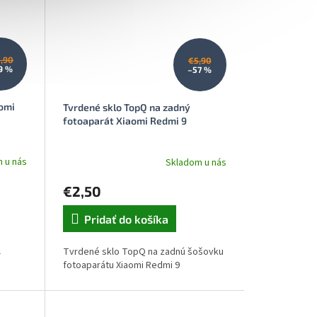
5,90
€5,90
9 %
–57 %
aomi
Tvrdené sklo TopQ na zadný
fotoaparát Xiaomi Redmi 9
 u nás
Skladom u nás
€2,50
Pridať do košíka
l
Tvrdené sklo TopQ na zadnú šošovku
fotoaparátu Xiaomi Redmi 9