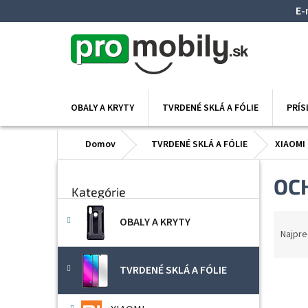
Prejsť
E-
na
obsah
OBALY A KRYTY
TVRDENÉ SKLÁ A FÓLIE
PRÍ
Domov
TVRDENÉ SKLÁ A FÓLIE
XIAOMI
B
Preskočiť
OC
o
Kategórie
kategórie
č
n
R
OBALY A KRYTY
ý
a
Najpre
p
d
a
e
TVRDENÉ SKLÁ A FÓLIE
n
V
n
e
ý
i
l