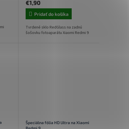
€1,90
Pridať do košíka
omi
Tvrdené sklo RedGlass na zadnú
šošovku fotoaparátu Xiaomi Redmi 9
a
Špeciálna fólia HD Ultra na Xiaomi
Redmi 9