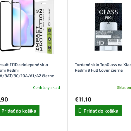
hsuit 111D celolepené sklo
Tvrdené sklo TopGlass na Xia
omi Redmi
Redmi 9 Full Cover čierne
A/9AT/9C/10A/A1/A2 čierne
Centrálny sklad
Skladom
,90
€11,10
Pridať do košíka
Pridať do košíka