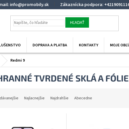
mail: info@promobily.sk
Zákaznícka podpora: +421909111
HĽADAŤ
SLUŠENSTVO
DOPRAVA A PLATBA
KONTAKTY
MOJE OBĽ
Redmi 9
HRANNÉ TVRDENÉ SKLÁ A FÓLIE
dávanejšie
Najlacnejšie
Najdrahšie
Abecedne