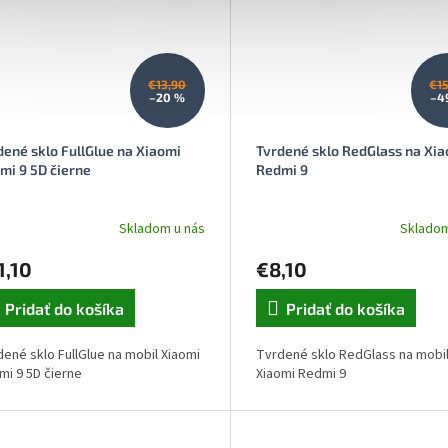
€13,90
€1
–20 %
–4
dené sklo FullGlue na Xiaomi
Tvrdené sklo RedGlass na Xi
mi 9 5D čierne
Redmi 9
Skladom u nás
Skladom
Priemerné
hodnotenie
1,10
€8,10
produktu
je
4,7
Pridať do košíka
Pridať do košíka
z
5
ené sklo FullGlue na mobil Xiaomi
Tvrdené sklo RedGlass na mobi
hviezdičiek.
mi 9 5D čierne
Xiaomi Redmi 9