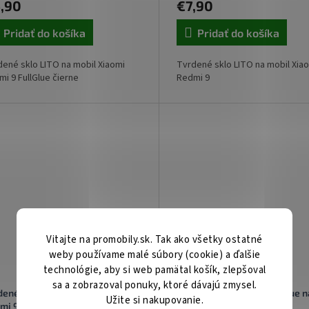
,90
€7,90
Pridať do košíka
Pridať do košíka
ené sklo LITO na mobil Xiaomi
Tvrdené sklo LITO na mobil Xia
i 9 FullGlue čierne
Redmi 9
Vitajte na promobily.sk. Tak ako všetky ostatné
weby používame malé súbory (cookie) a ďalšie
technológie, aby si web pamätal košík, zlepšoval
sa a zobrazoval ponuky, ktoré dávajú zmysel.
dené sklo RedGlass na Xiaomi
Tvrdené sklo HARD FullGlue n
Užite si nakupovanie.
mi 9 5D čierne
Xiaomi Redmi 9 5D čierne