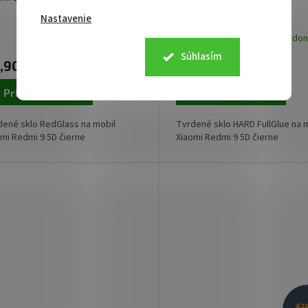
Nastavenie
Skladom u nás
Skladom
Súhlasím
,90
€11,10
Pridať do košíka
Pridať do košíka
dené sklo RedGlass na mobil
Tvrdené sklo HARD FullGlue na 
mi Redmi 9 5D čierne
Xiaomi Redmi 9 5D čierne
€1