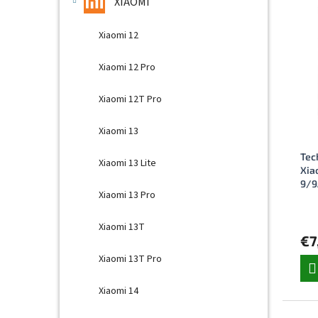
p
e
XIAOMI
i
p
s
r
Xiaomi 12
p
o
r
d
Xiaomi 12 Pro
o
u
d
k
Xiaomi 12T Pro
u
t
k
o
Xiaomi 13
t
v
o
Tec
Xiaomi 13 Lite
v
Xia
9/9
Xiaomi 13 Pro
Xiaomi 13T
€7
Xiaomi 13T Pro
Xiaomi 14