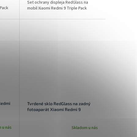
Set ochrany displeja RedGlass na
 Pack
mobil Xiaomi Redmi 9 Triple Pack
Redmi
Tvrdené sklo RedGlass na zadný
fotoaparát Xiaomi Redmi 9
 u nás
Skladom u nás