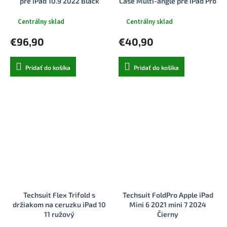
pre iPad 10.9 2022 Black
Case Multi-angle pre iPad Pro
11 2024 Black
Centrálny sklad
Centrálny sklad
€96,90
€40,90
Pridať do košíka
Pridať do košíka
Techsuit Flex Trifold s
Techsuit FoldPro Apple iPad
držiakom na ceruzku iPad 10
Mini 6 2021 mini 7 2024
11 ružový
Čierny