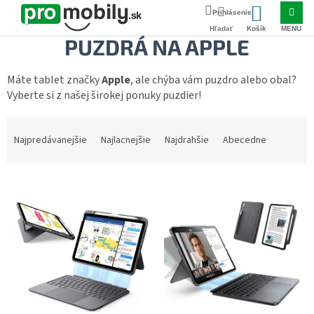
Prejsť
Domov
PRÍSLUŠENSTVO
Puzdrá na tablety
Puzdrá na tablety Apple
na
NÁKUPNÝ
obsah
PUZDRÁ NA APPLE
KOŠÍK
Máte tablet značky
Apple
, ale chýba vám puzdro alebo obal?
Vyberte si z našej širokej ponuky puzdier!
R
a
Najpredávanejšie
Najlacnejšie
Najdrahšie
Abecedne
d
e
V
n
ý
i
p
e
i
p
s
r
p
o
r
d
o
u
d
k