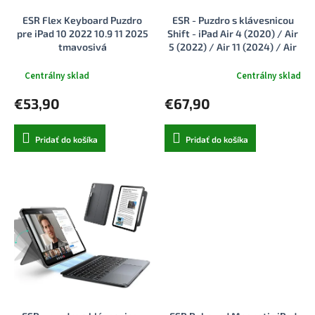
u
t
ESR Flex Keyboard Puzdro
ESR - Puzdro s klávesnicou
k
o
pre iPad 10 2022 10.9 11 2025
Shift - iPad Air 4 (2020) / Air
t
v
tmavosivá
5 (2022) / Air 11 (2024) / Air
o
11 (2025) - tmavosivá
v
Centrálny sklad
Centrálny sklad
Priemerné
hodnotenie
€53,90
€67,90
produktu
je
5,0
Pridať do košíka
Pridať do košíka
z
5
hviezdičiek.