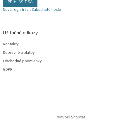
PRIHLÁSIŤ SA
i
Nová registrácia
Zabudnuté heslo
s
u
Užitočné odkazy
Kontakty
Dopravné a platby
Obchodné podmienky
GDPR
Vytvoril Shoptet