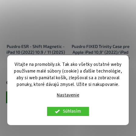
Puzdro ESR - Shift Magnetic -
Puzdro FIXED Trinity Case pre
iPad 10 (2022) 10.9 / 11 (2025)
Apple iPad 10,9" (2022)/iPad
/ 12 (2026) modré
11" (2025) so stojanom, čierne
Vitajte na promobily.sk. Tak ako všetky ostatné weby
Centrálny sklad
Centrálny sklad
používame malé súbory (cookie) a ďalšie technológie,
aby si web pamätal košík, zlepšoval sa a zobrazoval
€46,90
€36,90
ponuky, ktoré dávajú zmysel. Užite si nakupovanie.
Nastavenie
Pridať do košíka
Pridať do košíka
Súhlasím