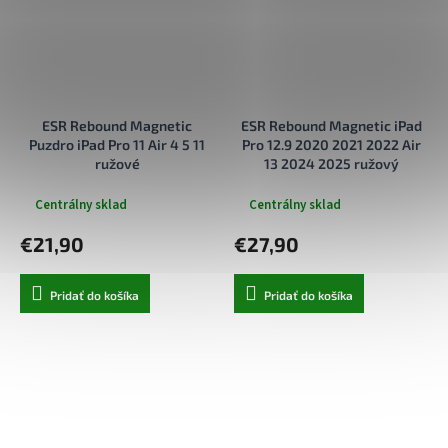
ESR Rebound Magnetic
ESR Rebound Magnetic iPad
Puzdro iPad Pro 11 Air 4 5 11
Pro 12.9 2020 2021 2022 Air
ružové
13 2024 2025 ružový
Centrálny sklad
Centrálny sklad
€21,90
€27,90
Pridať do košíka
Pridať do košíka