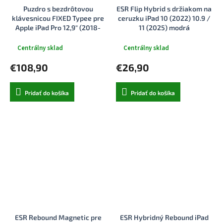
Puzdro s bezdrôtovou
ESR Flip Hybrid s držiakom na
klávesnicou FIXED Typee pre
ceruzku iPad 10 (2022) 10.9 /
Apple iPad Pro 12,9" (2018-
11 (2025) modrá
2022)/iPad Pro 13"/iPad Air
13", CZ, čierne
Centrálny sklad
Centrálny sklad
€108,90
€26,90
Pridať do košíka
Pridať do košíka
ESR Rebound Magnetic pre
ESR Hybridný Rebound iPad