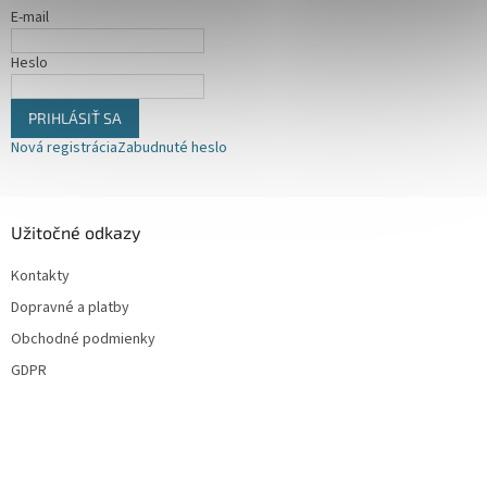
i
r
E-mail
v
e
k
Heslo
y
v
ý
PRIHLÁSIŤ SA
p
Nová registrácia
Zabudnuté heslo
i
s
u
Užitočné odkazy
Kontakty
Dopravné a platby
Obchodné podmienky
GDPR