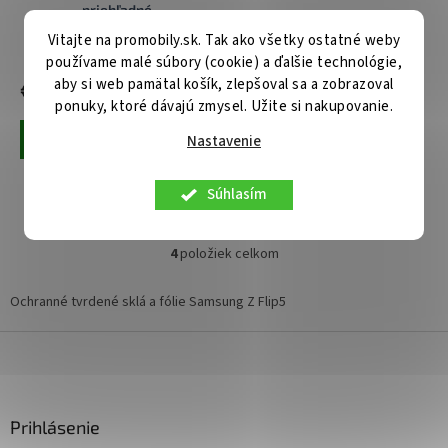
priehľadné
Vitajte na promobily.sk. Tak ako všetky ostatné weby
Centrálny sklad
Skladom u nás
používame malé súbory (cookie) a ďalšie technológie,
aby si web pamätal košík, zlepšoval sa a zobrazoval
€11,90
€9,90
ponuky, ktoré dávajú zmysel. Užite si nakupovanie.
Nastavenie
Pridať do košíka
Pridať do košíka
Ochranná fólia HD Ultra pre
Súhlasím
Samsung Galaxy Z Flip5
4
položiek celkom
O
v
l
Ochranné tvrdené sklá a fólie Samsung Z Flip5
á
d
Z
a
á
c
p
i
ä
e
Prihlásenie
t
p