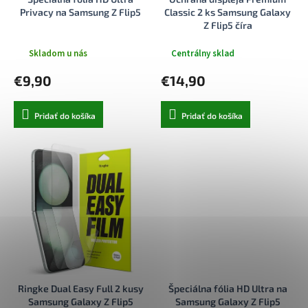
k
o
Privacy na Samsung Z Flip5
Classic 2 ks Samsung Galaxy
t
v
Z Flip5 číra
o
v
Skladom u nás
Centrálny sklad
€9,90
€14,90
Pridať do košíka
Pridať do košíka
Ringke Dual Easy Full 2 kusy
Špeciálna fólia HD Ultra na
Samsung Galaxy Z Flip5
Samsung Galaxy Z Flip5