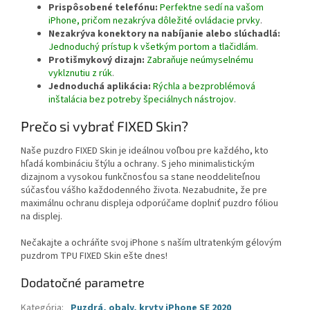
Prispôsobené telefónu:
Perfektne sedí na vašom
iPhone, pričom nezakrýva dôležité ovládacie prvky
.
Nezakrýva konektory na nabíjanie alebo slúchadlá:
Jednoduchý prístup k všetkým portom a tlačidlám
.
Protišmykový dizajn:
Zabraňuje neúmyselnému
vyklznutiu z rúk
.
Jednoduchá aplikácia:
Rýchla a bezproblémová
inštalácia bez potreby špeciálnych nástrojov
.
Prečo si vybrať FIXED Skin?
Naše puzdro FIXED Skin je ideálnou voľbou pre každého, kto
hľadá kombináciu štýlu a ochrany. S jeho minimalistickým
dizajnom a vysokou funkčnosťou sa stane neoddeliteľnou
súčasťou vášho každodenného života. Nezabudnite, že pre
maximálnu ochranu displeja odporúčame doplniť puzdro fóliou
na displej.
Nečakajte a ochráňte svoj iPhone s naším ultratenkým gélovým
puzdrom TPU FIXED Skin ešte dnes!
Dodatočné parametre
Kategória
:
Puzdrá, obaly, kryty iPhone SE 2020