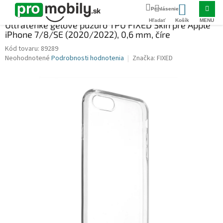
Prejsť
Domov
OBALY A KRYTY
IPHONE
iPhone SE 2020
Ultratenké gélové 
na
NÁKUPNÝ
obsah
Ultratenké gélové puzdro TPU FIXED Skin pre Apple
iPhone 7/8/SE (2020/2022), 0,6 mm, číre
KOŠÍK
89289
Priemerné
Neohodnotené
Podrobnosti hodnotenia
Značka:
FIXED
hodnotenie
produktu
je
0,0
z
5
hviezdičiek.