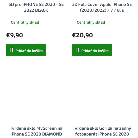
5D pre IPHONE SE 2020 - SE
3D Full-Cover Apple iPhone SE
2022 BLACK
(2020/2022) / 7 / 8, s
lepidlom cez celý displej,
čierne
Centrálny sklad
Centrálny sklad
€9,90
€20,90
Pridať do košíka
Pridať do košíka
Tvrdené sklo MyScreen na
Tvrdené sklo Gorilla na zadný
iPhone SE 2020 DIAMOND
fotoaparát iPhone SE 2020