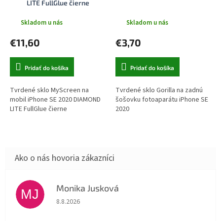
LITE FullGlue čierne
Skladom u nás
Skladom u nás
€11,60
€3,70
Pridať do košíka
Pridať do košíka
Tvrdené sklo MyScreen na
Tvrdené sklo Gorilla na zadnú
mobil iPhone SE 2020 DIAMOND
šošovku fotoaparátu iPhone SE
LITE FullGlue čierne
2020
Monika Jusková
MJ
Hodnotenie obchodu je 5 z 5 hviezdičiek.
8.8.2026