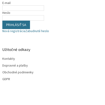
E-mail
e
Heslo
PRIHLÁSIŤ SA
Nová registrácia
Zabudnuté heslo
Užitočné odkazy
Kontakty
Dopravné a platby
Obchodné podmienky
GDPR