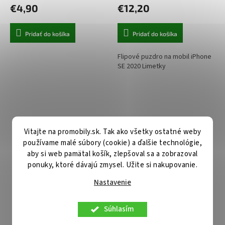
€4,90
€12,20
Pridať do košíka
Pridať do košíka
Flipové puzdro na mobil iPhone
SE 2020 Limetky
Vitajte na promobily.sk. Tak ako všetky ostatné weby
používame malé súbory (cookie) a ďalšie technológie,
aby si web pamätal košík, zlepšoval sa a zobrazoval
ponuky, ktoré dávajú zmysel. Užite si nakupovanie.
Nastavenie
Zadný pevný kryt LUXURY na
Techsuit Kryt CamShield
iPhone SE 2020 Monstera
iPhone 7 8 SE 2 2020 SE 3
2022 Čierna
Súhlasím