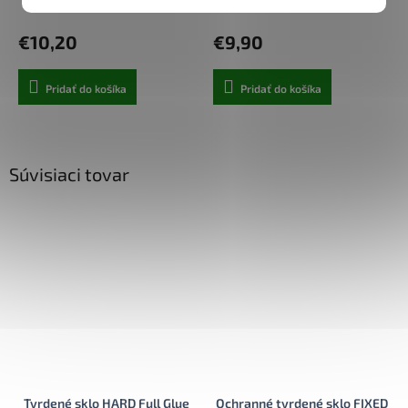
Skladom u nás
Centrálny sklad
€10,20
€9,90
Pridať do košíka
Pridať do košíka
Súvisiaci tovar
Tvrdené sklo HARD Full Glue
Ochranné tvrdené sklo FIXED