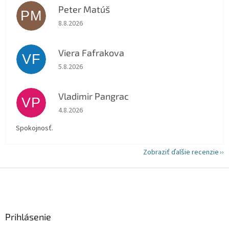
Peter Matúš
PM
Hodnotenie obchodu je 5 z 5 hviezdičiek.
8.8.2026
Viera Fafrakova
VF
Hodnotenie obchodu je 5 z 5 hviezdičiek.
5.8.2026
Vladimir Pangrac
VP
Hodnotenie obchodu je 5 z 5 hviezdičiek.
4.8.2026
Spokojnosť.
Zobraziť ďalšie recenzie
Z
á
p
ä
Prihlásenie
t
i