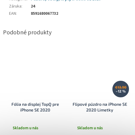
Záruka
:
24
EAN
:
8591680067732
€13,90
–12 %
Fólia na displej TopQ pre
Flipové púzdro na iPhone SE
iPhone SE 2020
2020 Limetky
Skladom u nás
Skladom u nás