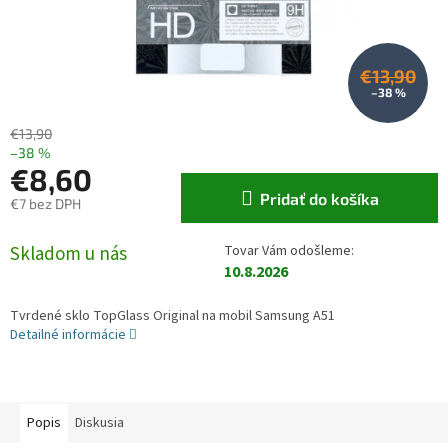
€13,90
–38 %
€13,90
–38 %
€8,60
Pridať do košíka
€7 bez DPH
Jednotková cena:
Skladom u nás
10.8.2026
Tvrdené sklo TopGlass Original na mobil Samsung A51
Detailné informácie
Popis
Diskusia