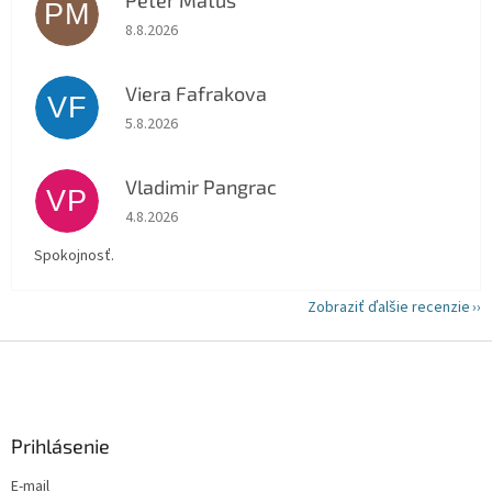
PM
Hodnotenie obchodu je 5 z 5 hviezdičiek.
8.8.2026
Viera Fafrakova
VF
Hodnotenie obchodu je 5 z 5 hviezdičiek.
5.8.2026
Vladimir Pangrac
VP
Hodnotenie obchodu je 5 z 5 hviezdičiek.
4.8.2026
Spokojnosť.
Zobraziť ďalšie recenzie
Z
á
p
ä
Prihlásenie
t
i
E-mail