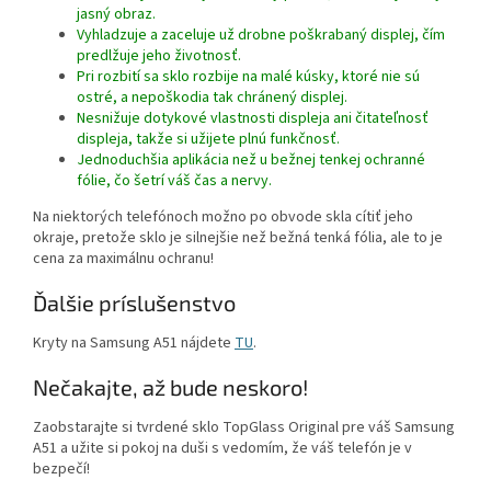
jasný obraz.
Vyhladzuje a zaceluje už drobne poškrabaný displej, čím
predlžuje jeho životnosť.
Pri rozbití sa sklo rozbije na malé kúsky, ktoré nie sú
ostré, a nepoškodia tak chránený displej.
Nesnižuje dotykové vlastnosti displeja ani čitateľnosť
displeja, takže si užijete plnú funkčnosť.
Jednoduchšia aplikácia než u bežnej tenkej ochranné
fólie, čo šetrí váš čas a nervy.
Na niektorých telefónoch možno po obvode skla cítiť jeho
okraje, pretože sklo je silnejšie než bežná tenká fólia, ale to je
cena za maximálnu ochranu!
Ďalšie príslušenstvo
Kryty na Samsung A51 nájdete
TU
.
Nečakajte, až bude neskoro!
Zaobstarajte si tvrdené sklo TopGlass Original pre váš Samsung
A51 a užite si pokoj na duši s vedomím, že váš telefón je v
bezpečí!