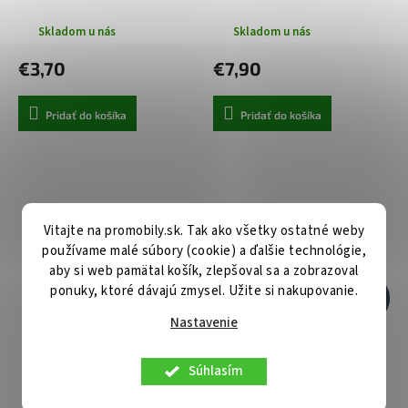
Skladom u nás
Skladom u nás
€3,70
€7,90
Pridať do košíka
Pridať do košíka
Vitajte na promobily.sk. Tak ako všetky ostatné weby
používame malé súbory (cookie) a ďalšie technológie,
aby si web pamätal košík, zlepšoval sa a zobrazoval
ponuky, ktoré dávajú zmysel. Užite si nakupovanie.
€15,90
–49 %
Nastavenie
Tvrdené sklo Full Glue 6D pre
Tvrdené sklo RedGlass na
SAMSUNG A51 BLACK
Samsung A51
Súhlasím