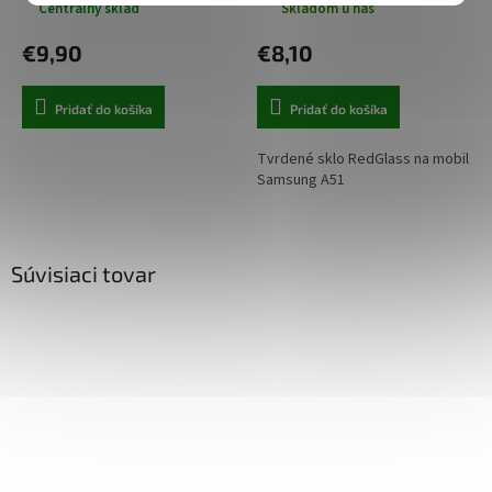
Centrálny sklad
Skladom u nás
€9,90
€8,10
Pridať do košíka
Pridať do košíka
Tvrdené sklo RedGlass na mobil
Samsung A51
Súvisiaci tovar