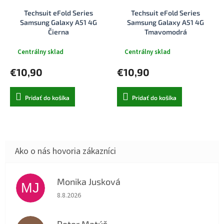
Techsuit eFold Series
Techsuit eFold Series
Samsung Galaxy A51 4G
Samsung Galaxy A51 4G
Čierna
Tmavomodrá
Centrálny sklad
Centrálny sklad
€10,90
€10,90
Pridať do košíka
Pridať do košíka
Monika Jusková
MJ
Hodnotenie obchodu je 5 z 5 hviezdičiek.
8.8.2026
Peter Matúš