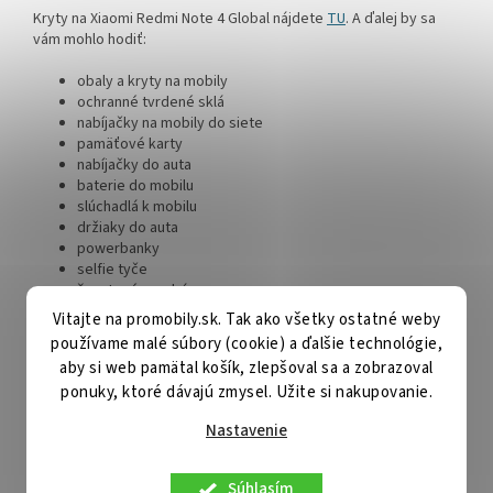
Kryty na Xiaomi Redmi Note 4 Global nájdete
TU
. A ďalej by sa
vám mohlo hodiť:
obaly a kryty na mobily
ochranné tvrdené sklá
nabíjačky na mobily do siete
pamäťové karty
nabíjačky do auta
baterie do mobilu
slúchadlá k mobilu
držiaky do auta
powerbanky
selfie tyče
športové puzdrá
bezdrôtové reproduktory
Vitajte na promobily.sk. Tak ako všetky ostatné weby
držiaky na bicykel
používame malé súbory (cookie) a ďalšie technológie,
bluetooth slúchadlá
aby si web pamätal košík, zlepšoval sa a zobrazoval
vodotesné puzdrá
ponuky, ktoré dávajú zmysel. Užite si nakupovanie.
popsocket držiaky a ďalšie.
Nastavenie
Nezmeškajte príležitosť ochrániť svoj Xiaomi Redmi Note 4
Global s týmto skvelým tvrdým sklom TopGlass a užívajte si
bezstarostné používanie svojho zariadenia!
Súhlasím