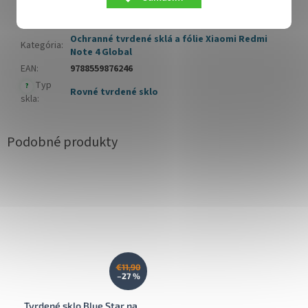
Dodatočné parametre
Ochranné tvrdené sklá a fólie Xiaomi Redmi
Kategória
:
Note 4 Global
EAN
:
9788559876246
Typ
?
Rovné tvrdené sklo
skla
:
€11,90
–27 %
Tvrdené sklo Blue Star na