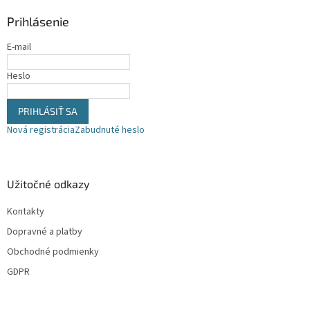
ä
Prihlásenie
t
i
E-mail
e
Heslo
PRIHLÁSIŤ SA
Nová registrácia
Zabudnuté heslo
Užitočné odkazy
Kontakty
Dopravné a platby
Obchodné podmienky
GDPR