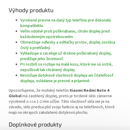
Výhody produktu
Vyrobené presne na daný typ telefónu pre dokonalú
kompatibilitu.
Veľmi odolné proti poškriabaniu, chráni displej pred
každodenným opotrebovaním.
Obmedzuje odlesky a odtlačky prstov, displej zostáva
čistý a prehľadný.
Vyhladzuje a zaceluje už drobne poškriabaný displej,
predlžuje jeho životnosť.
Pri rozbití sa rozbije na malé kusy, ktoré nie sú ostré,
nepoškodí tak chránený displej.
Nesnižuje dotykové vlastnosti displeja ani čitateľnosť
displeja, ovládanie je presné a príjemné.
Upozorňujeme, že mobilný telefón
Xiaomi Redmi Note 4
Global
má zaoblený displej, preto je tvrdené sklo zámerne
vyrobené o cca 1-2 mm užšie. Táto vlastnosť skla nie je na
závadu, sklo predsa plní svoju funkciu aj na telefónoch, ktoré
majú na okrajoch zakulatenú dotykovú plochu.
Doplnkové produkty