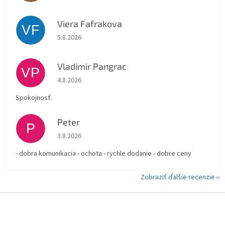
Viera Fafrakova
VF
Hodnotenie obchodu je 5 z 5 hviezdičiek.
5.8.2026
Vladimir Pangrac
VP
Hodnotenie obchodu je 5 z 5 hviezdičiek.
4.8.2026
Spokojnosť.
Peter
P
Hodnotenie obchodu je 5 z 5 hviezdičiek.
3.8.2026
- dobra komunikacia - ochota - rychle dodanie - dobre ceny
Zobraziť ďalšie recenzie
Z
á
p