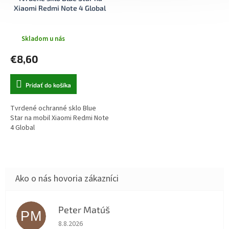
Xiaomi Redmi Note 4 Global
Skladom u nás
€8,60
Pridať do košíka
Tvrdené ochranné sklo Blue
Star na mobil Xiaomi Redmi Note
4 Global
Peter Matúš
PM
Hodnotenie obchodu je 5 z 5 hviezdičiek.
8.8.2026