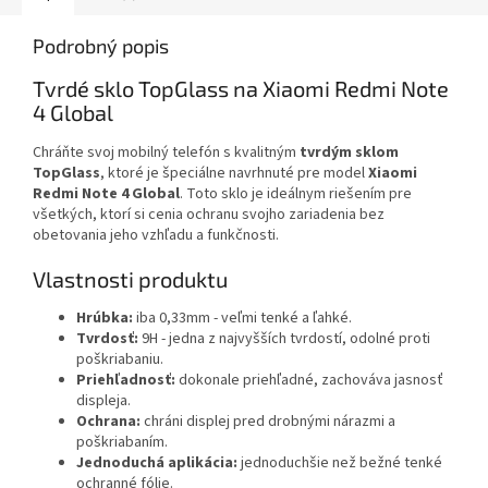
Podrobný popis
Tvrdé sklo TopGlass na Xiaomi Redmi Note
4 Global
Chráňte svoj mobilný telefón s kvalitným
tvrdým sklom
TopGlass
, ktoré je špeciálne navrhnuté pre model
Xiaomi
Redmi Note 4 Global
. Toto sklo je ideálnym riešením pre
všetkých, ktorí si cenia ochranu svojho zariadenia bez
obetovania jeho vzhľadu a funkčnosti.
Vlastnosti produktu
Hrúbka:
iba 0,33mm - veľmi tenké a ľahké.
Tvrdosť:
9H - jedna z najvyšších tvrdostí, odolné proti
poškriabaniu.
Priehľadnosť:
dokonale priehľadné, zachováva jasnosť
displeja.
Ochrana:
chráni displej pred drobnými nárazmi a
poškriabaním.
Jednoduchá aplikácia:
jednoduchšie než bežné tenké
ochranné fólie.